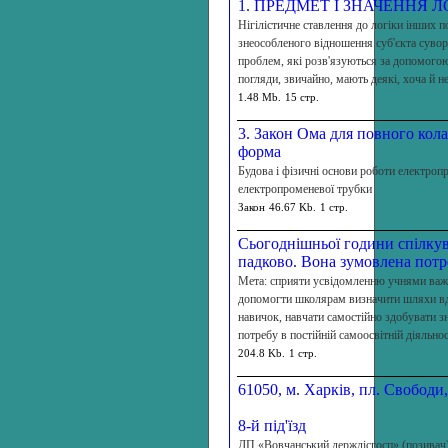
1. ПРЕДМЕТ І ЗНАЧЕННЯ 
Нігілістичне ставлення до логіки інших п
знеособленого відношення суб'єкта сувор
проблем, які розв'язуються за допомогою
погляди, звичайно, мають деякі, хоча й не
1.48 Mb.
15 стр.
3. Закон Ома для повного кол
форма
Будова і фізичні основи роботи електроп
електропроменевої трубки
Закон
46.67 Kb.
1 стр.
Сьогоднішньої години спілкув
падково. Вона зумовлена пот
Мета: сприяти усвідомленню учнями важли
допомогти школярам визначити шляхи в
навичок, навчати само­стійно здобувати з
пот­ребу в постійній самоосвітній діяльнос
204.8 Kb.
1 стр.
61050, м. Харків, пл. Свободи,
Держп
8-й під'їзд
ДП «Вовчанський держлісгосп» (позивач