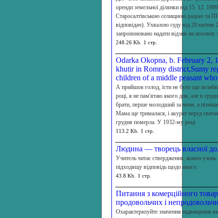
оренди земельної ділянки від 15. 12. 199
Старосалтівською селищною радою та П
відповідач). Ухвалою суду від 20 квітня 
запропоновано надати відзив на позовну 
248.26 Kb.
1 стр.
Odarka Okopna, b. February 2, 1
khutir in Romny district,Sumy reg
children of a middle peasant who
А прийшов голод, їсти не було що позаби
році, я не пам'ятаю якого дня, але в грудн
брати, перше молодший за мене, а пізніш
Мама ще трималася, і акурат перед свята
грудня померла. У 1932-му році
113.2 Kb.
1 стр.
Людина — творець власної до
Учитель читає ствердження, кожен учень 
підходящу відповідь щодо нього:
43.8 Kb.
1 стр.
Питання з комерційного товар
продовольчих і непродовольчи
Охарактеризуйте значення підвищення як