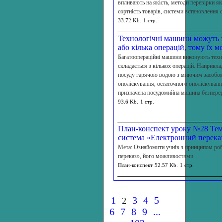
впливають на якість, методи перевірки як
сортність товарів, системи встановлення 
33.72 Kb.
1 стр.
Технологічні машини можуть 
або кілька операцій, тому їх 
Багатоопераційні машини виконують техн
складається з кількох операцій. Наприкла
посуду гарячою водою з миючим засобом
ополіскування, остаточного ополіскування
призначена посудомийна машина безперер
93.6 Kb.
1 стр.
План-конспект уроку №28 Тем
система «Електронний перека
Мета: Ознайомити учнів з принципом ро
переказ», його можливостями
План-конспект
52.57 Kb.
1 стр.
1
3
4
5
2
6
7
8
9
...