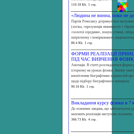
110.18 Kb.
1 стр.
«Людина не винна, поки не д
Партія Ренесансу дотримується наступних
(логіка, «презумпція невинності» і «брит
«золотої середини», пошук істини), лібера
патріотизму і поміркованого націоналізм
86.4 Kb.
1 стр.
ФОРМИ РЕАЛІЗАЦІЇ ПРИН
ПІД ЧАС ВИВЧЕННЯ ФІЗИ
Анотація. В статті розглядаються форми 
історизму на уроках фізики. Значну уваг
висвітлення біографічних відомостей про
щодо відбору біографічного матеріалу
90.16 Kb.
1 стр.
Викладання курсу фізики в 7 к
До основних завдань, що забезпечують уд
належить реалізація наступних положень
366.73 Kb.
4 стр.