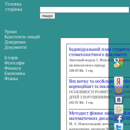
Головна
сторінка
Уроки
Конспекти лекцій
Довідники
Документи
Індивідуальний план студента
стоматологічного факультету
Історія
Змістовий модуль 1: Фізіологічний перебіг
Філософія
післяпологового періоду
Фінанси
100.03 Kb.
1 стр.
Економіка
Фізика
Bm витку та оес&лшюсті робо
корекційшгі та інклюзивноі ос
ОСОБЛИВОСТІ РОЗВИТКУ, НАВЧАН
ДІТЕЙ 3 ПОРУШЕННЯМИ ОПОРНО-
242.91 Kb.
1 стр.
Методист фізики лабораторії 
математичних дисциплін Ч
М. А. Новосельський, методист фізики л
математичних дисциплін ЧОІПОПП