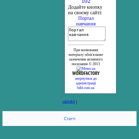
102
Додайте кнопку
на своєму сайті:
Портал
навчання
При копіюванні
матеріалу обов'язкове
зазначення активного
посилання © 2013
звернутися до
адміністрації
bibl.com.ua
okbibl
|
Статті