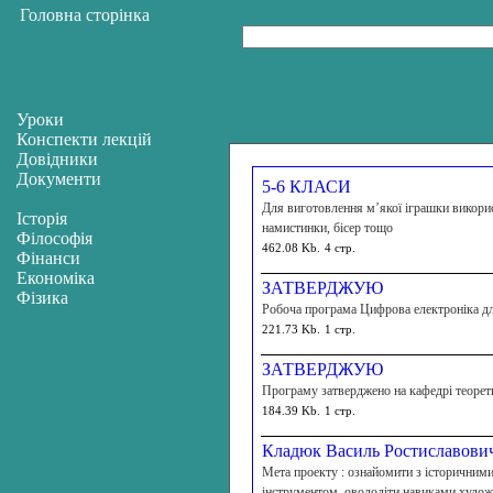
Головна сторінка
Уроки
Конспекти лекцій
Довідники
Документи
5-6 КЛАСИ
Для виготовлення м’якої іграшки викорис
Історія
намистинки, бісер тощо
Філософія
462.08 Kb.
4 стр.
Фінанси
Економіка
ЗАТВЕРДЖУЮ
Фізика
Робоча програма Цифрова електроніка дл
221.73 Kb.
1 стр.
ЗАТВЕРДЖУЮ
Програму затверджено на кафедрі теорети
184.39 Kb.
1 стр.
Кладюк Василь Ростиславови
Мета проекту : ознайомити з історичними
інструментом, оволодіти навиками худож