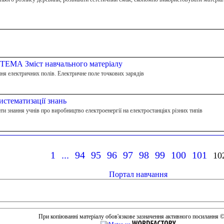
 ТЕМА Зміст навчального матеріалу
ння електричних полів. Електричне поле точкових зарядів
истематизації знань
ти знання учнів про виробництво електроенергії на електростанціях різних типів
1
...
94
95
96
97
98
99
100
101
10
Портал навчання
При копіюванні матеріалу обов'язкове зазначення активного посилання 