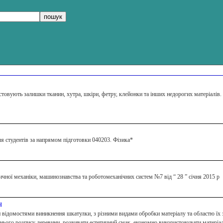
товують залишки тканин, хутра, шкіри, фетру, клейонки та інших недорогих матеріалів. 
я студентів за напрямом підготовки 040203. Фізика*
чної механіки, машинознавства та роботомеханічних систем №7 від “ 28 ” січня 2015 р
ч
 відомостями виникнення шкатулки, з різними видами обробки матеріалу та областю їх 
нього розпису деревини, розвивати естетичний смак, економно використовувати матеріа