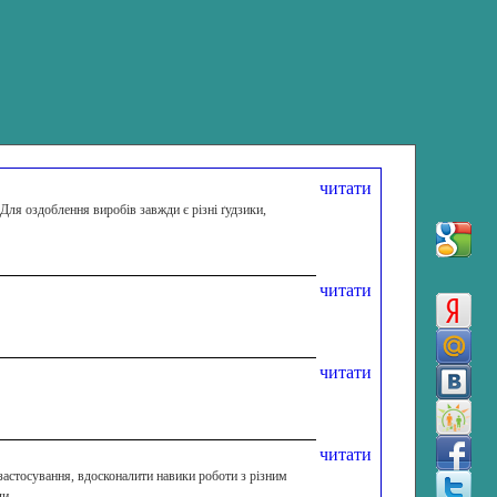
читати
Для оздоблення виробів завжди є різні ґудзики,
читати
читати
читати
застосування, вдосконалити навики роботи з різним
ли