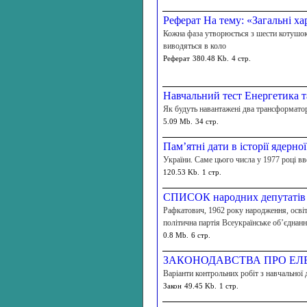
Реферат На тему: «Загальні х
Кожна фаза утворюється з шести котушок.
виводяться в коло
Реферат
380.48 Kb.
4 стр.
Навчальний тест Енергетика т
Як будуть навантажені два трансформато
5.09 Mb.
34 стр.
Пам’ятні дати в історії ядерно
України. Саме цього числа у 1977 році 
120.53 Kb.
1 стр.
СПИСОК народних депутатів У
Рафкатович, 1962 року народження, освіта
політична партія Всеукраїнське об’єдна
0.8 Mb.
6 стр.
ЗАКОНОДАВСТВА ПРО ЕЛ
Варіанти контрольних робіт з навчальної 
Закон
49.45 Kb.
1 стр.