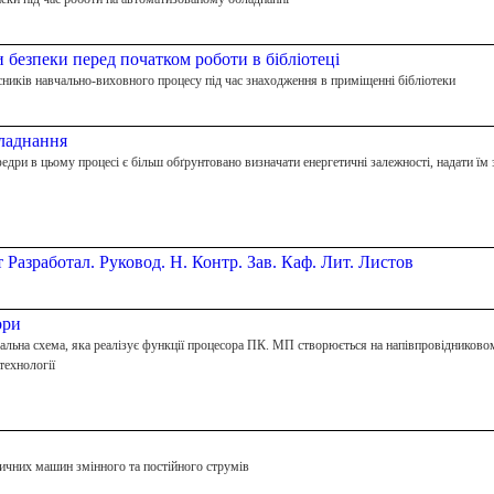
и безпеки перед початком роботи в бібліотеці
сників навчально-виховного процесу під час знаходження в приміщенні бібліотеки
бладнання
дри в цьому процесі є більш обґрунтовано визначати енергетичні залежності, надати їм 
Разработал. Руковод. Н. Контр. Зав. Каф. Лит. Листов
ори
льна схема, яка реалізує функції процесора ПК. МП створюється на напівпровідниковом
технології
ичних машин змінного та постійного струмів