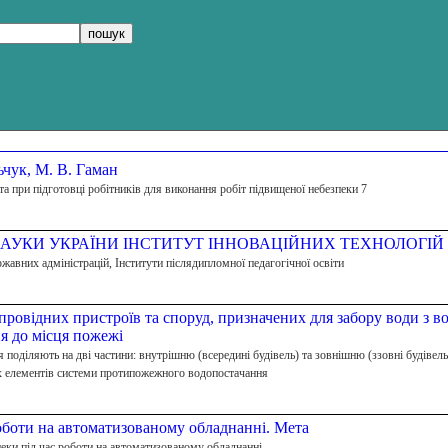
ьчук, М. В. Гаман
 при підготовці робітників для виконання робіт підвищеної небезпеки 7
НАУКИ УКРАЇНИ ІНСТИТУТ ІННОВАЦІЙНИХ ТЕХНОЛОГІЙ 
ржавних адміністрацій, Інститути післядипломної педагогічної освіти
ровідних пристроїв та споруд, призначених для забору води з во
ня до місця пожежі
оділяють на дві частини: внутрішню (всередині будівель) та зовнішню (ззовні будівел
х елементів системи протипожежного водопостачання
роботи на автоматизованому обладнанні. Мета
пеки під час роботи на автоматизованому обладнанні