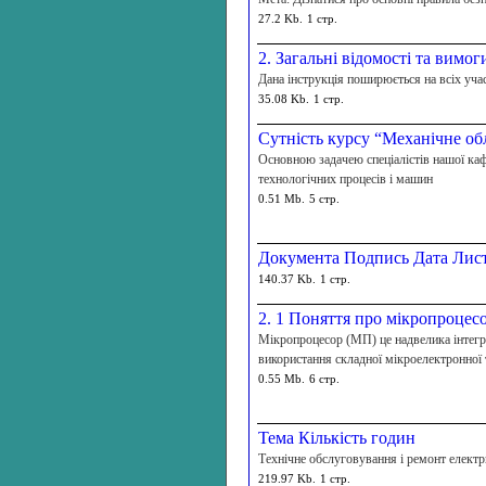
27.2 Kb.
1 стр.
2. Загальні відомості та вимог
Дана інструкція поширюється на всіх уча
35.08 Kb.
1 стр.
Сутність курсу “Механічне о
Основною задачею спеціалістів нашої кафе
технологічних процесів і машин
0.51 Mb.
5 стр.
Документа Подпись Дата Лист 
140.37 Kb.
1 стр.
2. 1 Поняття про мікропроцес
Мікропроцесор (МП) це надвелика інтегра
використання складної мікроелектронної 
0.55 Mb.
6 стр.
Тема Кількість годин
Технічне обслуговування і ремонт електр
219.97 Kb.
1 стр.