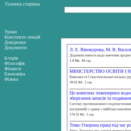
Головна сторінка
Уроки
Конспекти лекцій
Довідники
Документи
Л. Е. Вінокурова, М. В. Васил
Додаткові вимоги щодо вивчення предмета
Історія
1.8 Mb.
40 стр.
Філософія
Фінанси
МІНІСТЕРСТВО ОСВІТИ І 
Економіка
Київської та Севастопольської міських де
Фізика
39.02 Kb.
1 стр.
Це комплекс інженерних водоп
зберігання запасів та подаван
Систему протипожежного водопостачання п
внутрішній) є одним з найбільш важливи
176.55 Kb.
1 стр.
Тема: Охорона праці під час 
Мета: Дізнатися про основні правила без