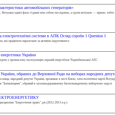
арактеристики автомобільних генераторів»
 Котушки однієї фази з'єднані між собою послідовно, а групи котушок — зіркою, тобто од
а електротехнічні системи в АПК Огляд спроби 1 Question 1
ри, які працюють паралельно за активно-індуктивного
ї енергетики України
введено у промислову експлуатацію перший енергоблок Чорнобильської АЕС
країни, обраних до Верховної Ради на виборах народних депута
 вища, народний депутат України, проживає в місті Києві, член політичної партії Всеук
ння "Батьківщина", обраний в загальнодержавному багатомандатному виборчому окрузі
ЕКТРОЕНЕРГЕТИКУ
дисципліни "Енергетичне право" д/в (2012-2013 н р.)