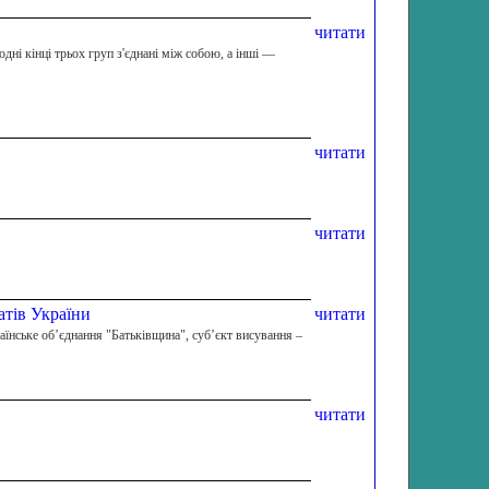
читати
ні кінці трьох груп з'єднані між собою, а інші —
читати
читати
тів України
читати
раїнське об’єднання "Батьківщина", суб’єкт висування –
читати