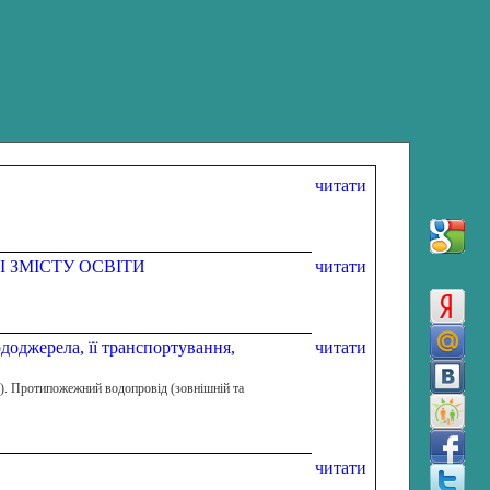
читати
І ЗМІСТУ ОСВІТИ
читати
доджерела, її транспортування,
читати
ь). Протипожежний водопровід (зовнішній та
читати