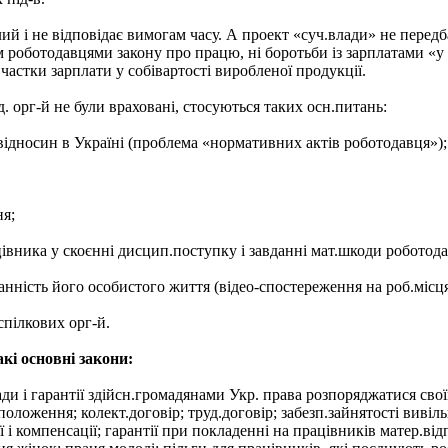
 і не відповідає вимогам часу. А проект «суч.влади» не передба
роботодавцями закону про працю, ні боротьби із зарплатами «у 
частки зарплати у собівартості виробленої продукції.
. орг-й не були враховані, стосуються таких осн.питань:
відносин в Україні (проблема «нормативних актів роботодавця»);
ня;
івника у скоєнні дисцип.поступку і завданні мат.шкоди роботод
анність його особистого життя (відео-спостереження на роб.місця
спілкових орг-й.
кі основні закони:
ди і гарантії здійсн.громадянами Укр. права розпоряджатися свої
.положення; колект.договір; труд.договір; забезп.зайнятості вивіль
ї і компенсації; гарантії при покладенні на працівників матер.від