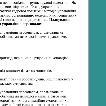
в певні соціальні групи, трудові колективи. Як
но своїх підлеглих. Отже, управління
ратегій кадрової політики і методів управління
аних, організаційно економічних і соціальних
ї сили на рівні підприємства.
Планування,
ом управління персоналом
.
ми управління персоналом, спрямована на
івробітниками психологічними, правовими,
риклад, керівників і рядових виконавців;
під впливом багатьох чинників.
зайняті повний робочий день, інші працюють у
засадах сумісництва.
ми управління персоналом, спрямована на
івробітниками психологічними, правовими,
опов'язаних, організаційно економічних і
іалу робочої сили на рівні підприємства.