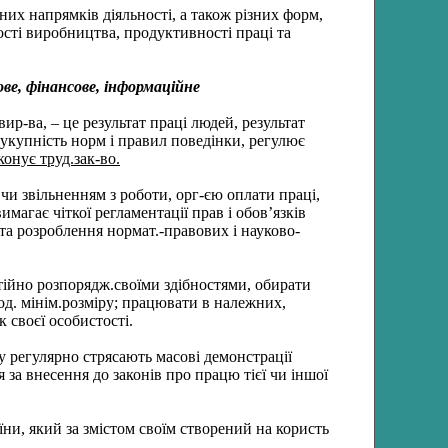
них напрямків діяльності, а також різних форм,
ості виробництва, продуктивності праці та
ове, фінансове, інформаційне
вир-ва, – це результат праці людей, результат
сукупність норм і правил поведінки, регулює
конує труд.зак-во.
и звільненням з роботи, орг-єю оплати праці,
магає чіткої регламентації прав і обов’язків
та розроблення нормат.-правових і науково-
тійно розпорядж.своїми здібностями, обирати
нод. мінім.розміру; працювати в належних,
 своєї особистості.
 регулярно стрясають масові демонстрації
 за внесення до законів про працю тієї чи іншої
їни, який за змістом своїм створений на користь