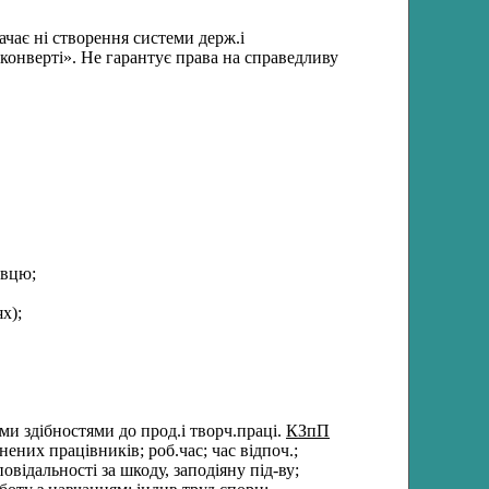
чає ні створення системи держ.і
конверті». Не гарантує права на справедливу
авцю;
х);
ми здібностями до прод.і творч.праці.
КЗпП
нених працівників; роб.час; час відпоч.;
повідальності за шкоду, заподіяну під-ву;