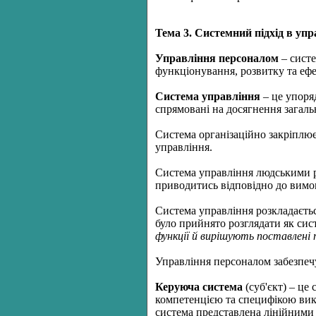
Тема 3. Системний підхід в упр
Управління персоналом
– систе
функціонування, розвитку та ефе
Система управління
– це упоря
спрямовані на досягнення загаль
Система організаційно закріплює
управління.
Система управління людськими р
приводитись відповідно до вимог
Система управління розкладаєть
було прийнято розглядати як си
функції й вирішують поставлені 
Управління персоналом забезпеч
Керуюча система
(суб'єкт) – це
компетенцією та специфікою вик
система представлена лінійними 