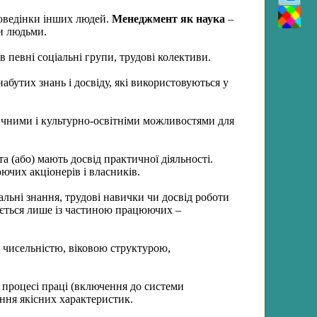
поведінки інших людей.
Менеджмент як наука
–
ми людьми.
в певні соціальні групи, трудові колективи.
набутих знань і досвіду, які використовуються у
зичними і культурно-освітніми можливостями для
а (або) мають досвід практичної діяльності.
ючих акціонерів і власників.
льні знання, трудові навички чи досвід роботи
нюється лише із частиною працюючих –
я чисельністю, віковою структурою,
в процесі праці (включення до системи
ення якісних характеристик.