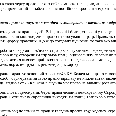
в свою чергу представляє з себе комплекс цілей, завдань і основ
 що спрямований на забезпечення постійного зростання ефективн
ивно-правова
, н
ауково-методичне
, м
атеріально-технічне
, кадр
тосування праці людей. Всі цінності і блага, створені у процесі 
ємовідносин між людьми в процесі застосування праці. Право, як 
ають форму правових. Що ж до трудових відносин, то таку
f-ю ви
обота з людьми, пов’язана з працевлаштуванням, переведенням ч
ул.роб.часу, створенням спр.умов праці, оцінюванням персоналу, ви
е досягається шляхом прийняття закон.актів держ.органами влади 
нь, норм, інструкцій, рекомендацій, хар-к).
рацю гарантує основний закон. ст.43 КУ. Кожен має право самос
а подоб.; отримувати за свою працю зарплату не нижче встан.зако
і. Згідно з ст.23 КУ кожна людина має право на вільний розвиток
да слова і демократія. Через права людини демократичну Європу
аці. Сотні тисяч європейців виходять на вулиці і запекло б’ються
питань соц.політики та праці затвердив проект Труд.кодексу Укра
 під-в.