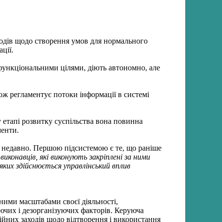
ходів щодо створення умов для нормального
ції.
 функціональними цілями, діють автономно, але
ож регламентує потоки інформації в системі
етапі розвитку суспільства вона повинна
менти.
о недавно. Першою підсистемою є те, що раніше
і виконавців, які виконують закріплені за ними
яких
здійснюється управлінський вплив
вними масштабами своєї діяльності,
чих і дезорганізуючих факторів. Керуюча
ійних заходів щодо відтворення і використання