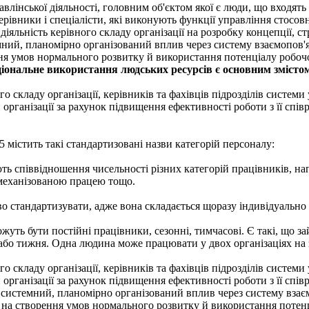
влінської діяльності, головним об'єктом якої є люди, що входять 
ерівники і спеціалісти, які виконують функції управління стосов
іяльність керівного складу організації на розробку концепції, ст
ий, планомірно організований вплив через систему взаємопов'яз
ня умов нормального розвитку й використання потенціалу робочо
ціональне використання людських ресурсів є основним зміст
го складу організації, керівників та фахівців підрозділів систе
організації за рахунок підвищення ефективності роботи з її сп
 містить такі стандартизовані назви категорій персоналу:
ь співвідношення чисельності різних категорій працівників, нап
 механізованою працею тощо.
 стандартизувати, адже вона складається щоразу індивідуально 
ожуть бути постійні працівники, сезонні, тимчасові. Є такі, що 
або тижня. Одна людина може працювати у двох організаціях на 
го складу організації, керівників та фахівців підрозділів систе
організації за рахунок підвищення ефективності роботи з її сп
системний, планомірно організований вплив через систему взаєм
 на створення умов нормального розвитку й використання потенц