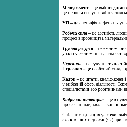
Менеджмент
– це вміння досягт
це перш за все управління людьм
УП
– це специфічна функція упра
Робоча сила
– це здатність людин
процесі виробництва матеріальн
Трудові ресурси
– це економічно 
участі у економічній діяльності о
Персонал
– це сукупність постій
Персонал –
це особовий склад ор
Кадри
– це штатні кваліфіковані
у вибраній сфері діяльності. Те
спеціалістами або робітниками ви
Кадровий потенціал
– це існуюч
професійними, кваліфікаційними
Спільними для цих усіх економічн
економічних відносин); 2) прогно