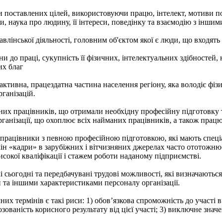
и поставлених цілей, використовуючи працю, інтелект, мотиви 
и, наука про людину, її інтереси, поведінку та взаємодію з інши
влінської діяльності, головним об'єктом якої є люди, що входять 
и до праці, сукупність її фізичних, інтелектуальних здібностей, 
их благ
активна, працездатна частина населення регіону, яка володіє фі
рганізацій.
них працівників, що отримали необхідну професійну підготовку т
ганізації, що охоплює всіх найманих працівників, а також працю
 працівники з певною професійною підготовкою, які мають спеціа
рмін «кадри» в зарубіжних і вітчизняних джерелах часто ототож
сокої кваліфікації і стажем роботи наданому підприємстві.
і сьогодні та передбачувані трудові можливості, які визначаютьс
 та іншими характеристиками персоналу організації.
их термінів є такі риси: 1) обов’язкова спроможність до участі 
зованість корисного результату від цієї участі; 3) виключне знач