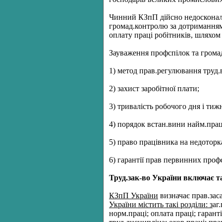
Чинний КЗпП дійсно недосконалий
громад.контролю за дотриманням 
оплату праці робітників, шляхом 
Зауваження профспілок та громад
1) метод прав.регулювання труд.
2) захист заробітної плати;
3) тривалість робочого дня і тиж
4) порядок встан.вини найм.прац
5) право працівника на недоторк
6) гарантії прав первинних проф
Труд.зак-во України включає та
КЗпП України
визначає прав.заса
України містить такі розділи: з
аг
норм.праці; оплата праці; гаранті