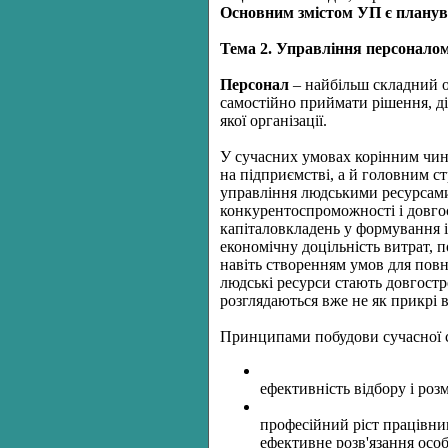
Основним змістом УП
є планув
Тема 2. Управління персоналом
Персонал
– найбільш складний об
самостійно приймати рішення, дія
якої організації.
У сучасних умовах корінним чин
на підприємстві, а й головним ст
управлін­ня людськими ресурсами
конкурентоспроможності і довгос
капіталовкладень у формування і
економічну доцільність витрат, п
навіть створен­ням умов для пов
людські ресурси стають довгостр
розглядаються вже не як прикрі в
Принципами побудови сучасної с
ефективність відбору і роз
професійний ріст працівникі
ефективне розв'язання осо