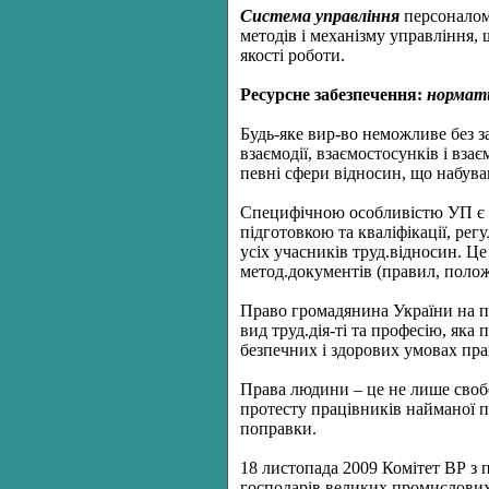
Система управління
персоналом 
методів і механізму управління,
якості роботи.
Ресурсне забезпечення:
н
ормат
Будь-яке вир-во неможливе без зас
взаємодії, взаємостосунків і вза
певні сфери відносин, що набув
Специфічною особливістю УП є р
підготовкою та кваліфікації, рег
усіх учасників труд.відносин. Ц
метод.документів (правил, положе
Право громадянина України на п
вид труд.дія-ті та професію, як
безпечних і здорових умовах прац
Права людини – це не лише свобо
протесту працівників найманої пр
поправки.
18 листопада 2009 Комітет ВР з 
господарів великих промислових