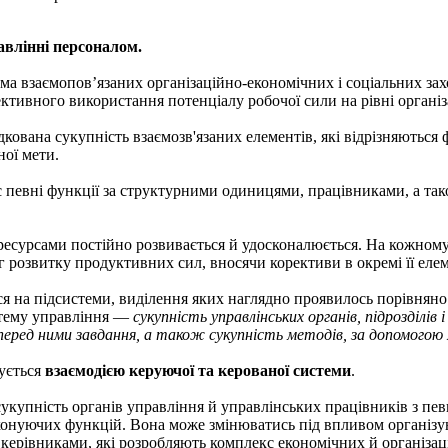
авлінні персоналом.
ма взаємопов’язаних організаційно-економічних і соціальних за
ктивного використання потенціалу робочої сили на рівні організа
дкована сукупність взаємозв'язаних елементів, які відрізняються
ної мети.
 певні функції за структурними одиницями, працівниками, а так
есурсами постійно розвивається й удосконалюється. На кожному 
 розвитку продуктивних сил, вносячи корективи в окремі її еле
ся на підсистеми, виділення яких наглядно проявилось порівнян
стему управління —
сукупність управлінських органів, підрозділів 
перед ними завдання, а також сукупність методів, за допомогою 
ується
взаємодією керуючої та керованої системи
.
 сукупність органів управління й управлінських працівників з пе
онуючих функцій. Вона може змінюватись під впливом організую
керівниками, які розробляють комплекс економічних й організац