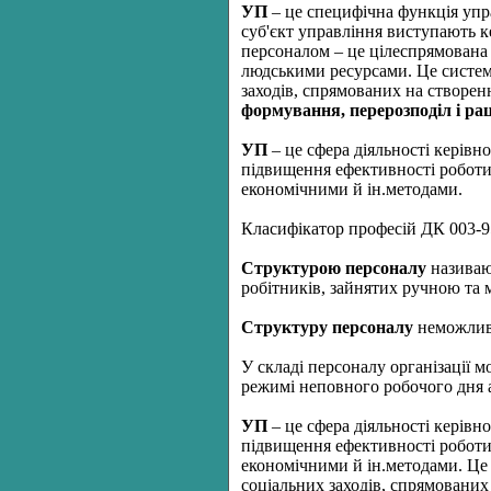
УП
– це специфічна функція упра
суб'єкт управління виступають к
персоналом – це цілеспрямована д
людськими ресурсами. Це системн
заходів, спрямованих на створен
формування, перерозподіл і ра
УП
– це сфера діяльності керівно
підвищення ефективності роботи 
економічними й ін.методами.
Класифікатор професій ДК 003-95
Структурою персоналу
називают
робітників, зайнятих ручною та
Структуру персоналу
неможливо
У складі персоналу організації м
режимі неповного робочого дня 
УП
– це сфера діяльності керівно
підвищення ефективності роботи 
економічними й ін.методами. Це 
соціальних заходів, спрямованих