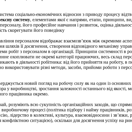
 система соціально-економічних відносин з приводу процесу відт
ексну систему
, елементами якої є напрями, етапи, принципи, в
 персоналу, його професійне навчання і розвиток, оцінка діяльнос
ість скорегувати його поведінку
равління персоналом відображає взаємозв’язок між окремими аспе
ння шляхів її досягнення, створення відповідного механізму упра
еми робіт з персоналом в організації. Принципи системності в р
нне охоплювати не окремі категорії працюючих, весь склад перс
кають в діяльності робітника: від його прийняття на роботу, в п
но використовувати різні методи, засоби, прийоми роботи з пер
верджується новий погляд на робочу силу як на один із основних 
а у виробництві, зростання залежності останнього від якості, мо
ного працівника окремо.
ичай, розуміють всю сукупність організаційних заходів, що спря
 виробничому процесі (політика підбору і найму працівників, роз
нсію, лідерство в колективі, культура, взаємовідносини і зв’язки,
я конфліктною ситуацією), оскільки для досягнення успіху на ри