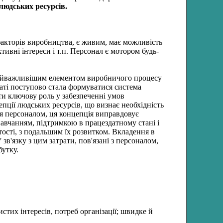
людських ресурсів.
х факторів виробництва, є живим, має можливість
ивні інтереси і т.п. Персонал є мотором будь-
найважливішим елементом виробничого процесу
таті поступово стала формуватися система
ти ключову роль у забезпеченні умов
епції людських ресурсів, що визнає необхідність
я персона­лом, ця концепція виправдовує
 навчанням, підтримкою в працездатному стані і
тості, з подальшим їх розвитком. Вкладення в
в'язку з цим затрати, пов'язані з персоналом,
бутку.
истих інтересів, потреб організації; швидке й