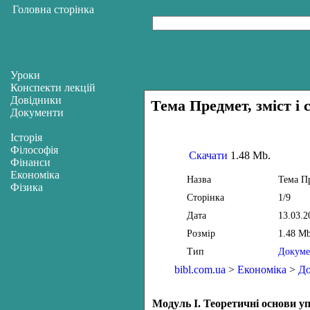
Головна сторінка
Уроки
Конспекти лекцій
Довідники
Тема Предмет, зміст і 
Документи
Історія
Філософія
Скачати
1.48 Mb.
Фінанси
Економіка
Назва
Тема Пр
Фізика
Сторінка
1/9
Дата
13.03.2
Розмір
1.48 Mb
Тип
Докуме
bibl.com.ua
>
Економіка
>
Д
М
одуль І.
Теоретичні основи у