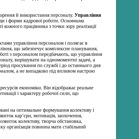
ворення й використання персоналу.
Управління
иди і форми кадрової роботи.
Основними
ті кожного працівника з точки зору реалізації
ктами управління персоналом і полягає в
вління, що забезпечує комплексне планування,
оботі з персоналом передбачають, що управління
оналу, вирішувати на одномоментні задачі, а
еріод просування по службі і до останнього дня
соналом, а не випадково під впливом настрою
ресурсів економіки. Він відображає реальне
тивації і характеру робочої сили, що
мовані на оптимальне формування колективу і
виток кар’єри, мотивація, заохочення,
 розвиток колективу, творча обстановка,
нку організація повинна мати стабільний