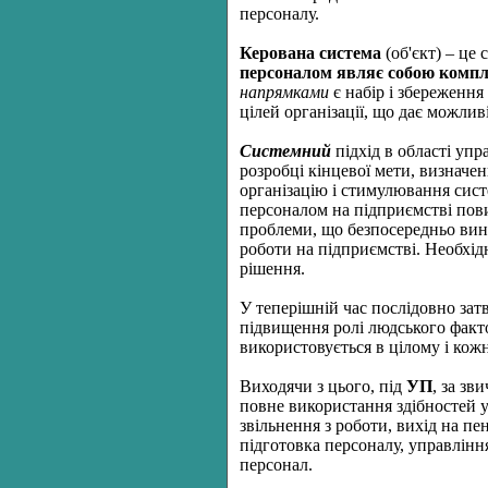
персоналу.
Керована система
(об'єкт) – це
персоналом являє собою компл
напрямками
є набір і збереження
цілей організації, що дає можлив
Системний
підхід в області уп
розробці кінцевої мети, визначе
організацію і стимулювання сист
персоналом на підприємстві пови
проблеми, що безпосередньо вини
роботи на підприємстві. Необхід
рішення.
У теперішній час послідовно зат
підвищення ролі людського фактор
використовується в цілому і кож
Виходячи з цього, під
УП
, за зв
повне використання здібностей у
звільнення з роботи, вихід на пе
підготовка персоналу, управлінн
персонал.