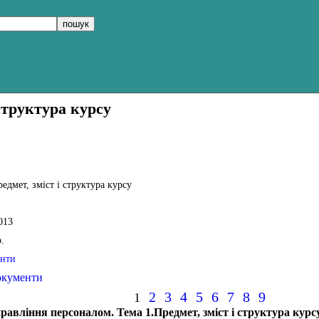
структура курсу
едмет, зміст і структура курсу
013
.
нти
окументи
2
3
4
5
6
7
8
9
1
правління персоналом
. Тема 1.Предмет, зміст і структура курс