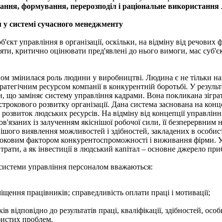
ання, формування, перерозподіл і раціональне використання 
 у системі сучасного менеджменту
'єкт управління в органі­зації, оскільки, на відміну від речови
ти, критично оцінювати пред'явлені до нього вимоги, мас суб'єкт
ом змінилася роль людини у виробництві. Людина є не тільки 
ратегіч­ним ресурсом компанії в конкурентній боротьбі. У резуль
, що заміняє систему управління кадрами. Вона покликана зігра
трокового розвитку організа­ції. Дана система заснована на конц
 розвиток людських ресурсів. На відміну від концепції управлінн
ов'язаних із залученням якіснішої робочої сили, її безперервним
нішого виявлення можливостей і здібностей, за­кладених в особис
оковим фактором конкурен­тоспроможності і виживання фірми. У з
трати, а як інвестиції в людський капітал – основне джерело при
истеми управління персо­налом вважаються:
міщення працівників; справедливість оплати праці і мотивації;
в відповідно до результатів праці, кваліфікації, здібностей, особ
бистих проблем.