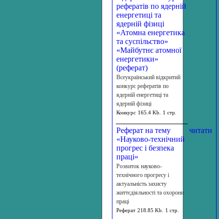
рефератів по ядерній
енергетиці та
ядерній фізиці
«Атомна енергетика
та суспільство»
«Майбутнє атомної
енергетики»
(реферат)
Всеукраїнський відкритий
конкурс рефератів по
ядерній енергетиці та
ядерній фізиці
Конкурс
165.4 Kb.
1 стр.
Реферат на тему
читати
«Науково-технічний
прогрес і безпека
праці»
Розвиток науково-
технічного прогресу і
актуальність захисту
життєдіяльності та охорони
праці
Реферат
218.85 Kb.
1 стр.