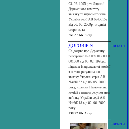
03. 02. 1995 р та Ліцензії
Державного комітету
зв’язку та інформатизації
України серії АВ №466152
від 06. 05. 2009р., з однієї
сторони, та
251.37 Kb.
3 стр.
ДОГОВІР N
читати
Свідоцтва про Державну
реєстрацію №2 069 017 0000
001060 від 03. 02. 1995р.,
ліцензія Національної комісії
з питань регулювання
зв'язку України серія АВ
№466152 від 06. 05. 2009
року, ліцензія Національної
комісії з питань регулювання
зв’язку України серії АВ
№466218 від 02. 06. 2009
року
130.22 Kb.
1 стр.
читати