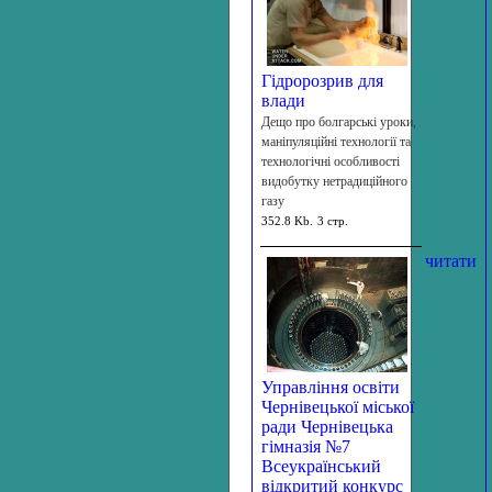
Гідророзрив для
влади
Дещо про болгарські уроки,
маніпуляційні технології та
технологічні особливості
видобутку нетрадиційного
газу
352.8 Kb.
3 стр.
читати
Управління освіти
Чернівецької міської
ради Чернівецька
гімназія №7
Всеукраїнський
відкритий конкурс