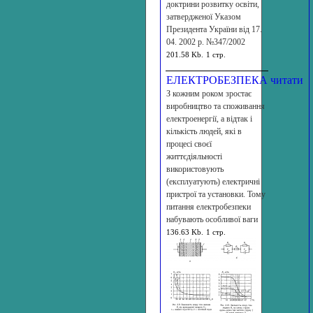
доктрини розвитку освіти,
затвердженої Указом
Президента України від 17.
04. 2002 р. №347/2002
201.58 Kb.
1 стр.
ЕЛЕКТРОБЕЗПЕКА
читати
З кожним роком зростає
виробництво та споживання
електроенергії, а відтак і
кількість людей, які в
процесі своєї
життєдіяльності
використовують
(експлуатують) електричні
пристрої та установки. Тому
питання електробезпеки
набувають особливої ваги
136.63 Kb.
1 стр.