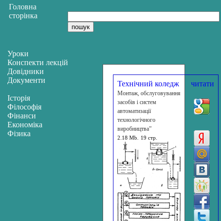
Головна
сторінка
Уроки
Конспекти лекцій
Довідники
Документи
Технічний коледж
читати
Монтаж, обслуговування
Історія
засобів і систем
Філософія
автоматизації
Фінанси
технологічного
Економіка
виробництва”
Фізика
2.18 Mb.
19 стр.