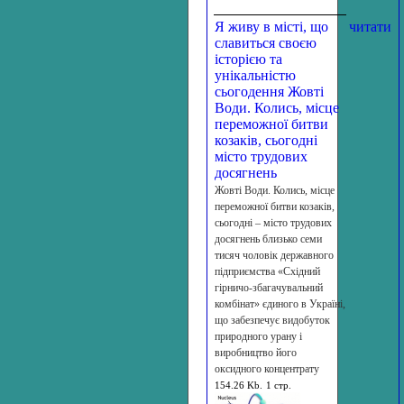
Я живу в місті, що
читати
славиться своєю
історією та
унікальністю
сьогодення Жовті
Води. Колись, місце
переможної битви
козаків, сьогодні
місто трудових
досягнень
Жовті Води. Колись, місце
переможної битви козаків,
сьогодні – місто трудових
досягнень близько семи
тисяч чоловік державного
підприємства «Східний
гірничо-збагачувальний
комбінат» єдиного в Україні,
що забезпечує видобуток
природного урану і
виробництво його
оксидного концентрату
154.26 Kb.
1 стр.