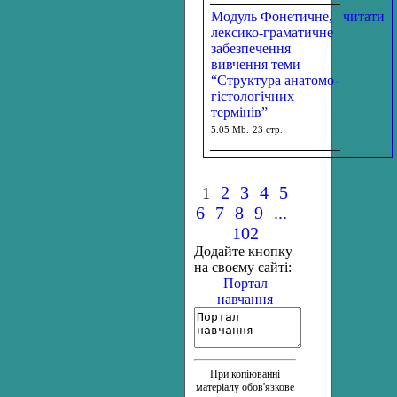
Модуль Фонетичне,
читати
лексико-граматичне
забезпечення
вивчення теми
“Структура анатомо-
гістологічних
термінів”
5.05 Mb.
23 стр.
2
3
4
5
1
6
7
8
9
...
102
Додайте кнопку
на своєму сайті:
Портал
навчання
При копіюванні
матеріалу обов'язкове