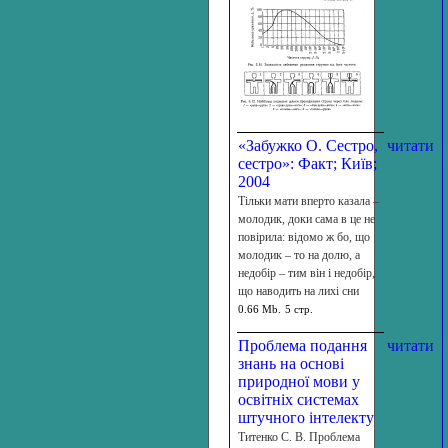
«Забужко О. Сестро,
читати
сестро»: Факт; Київ;
2004
Тiльки мати вперто казала –
молодик, доки сама в це не
повiрила: вiдомо ж бо, що
молодик – то на долю, а
недобiр – тим вiн i недобiр,
що наводить на лихi сни
0.66 Mb.
5 стр.
Проблема подання
читати
знань на основі
природної мови у
освітніх системах
штучного інтелекту
Титенко С. В. Проблема