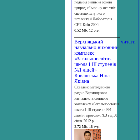
подання знань на основі
природної мови у освітніх
системах штучного
інтелекту // Лабораторія
СЕТ. Київ 2006
0.52 Mb.
12 стр.
Верхняцький
читати
навчально-виховний
комплекс
«Загальноосвітня
школа І-ІІІ ступенів
№1 ліцей»
Ковальська Ніна
Яківна
Схвалено методичною
радою Верхняцького
навчально-виховного
комплексу «Загальноосвітня
школа І-ІІІ ступенів №1-
ліцей», протокол №3 від 30
січня 2012 р
2.72 Mb.
18 стр.