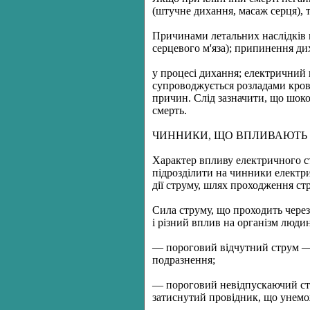
(штучне дихання, масаж серця), 
Причинами летальних наслідків в
серцевого м'яза); припинення ди
у процесі дихання; електричний 
супроводжується розладами крово
причин. Слід зазначити, що шоко
смерть.
ЧИННИКИ, ЩО ВПЛИВАЮТЬ
Характер впливу електричного ст
підрозділити на чинники електрич
дії струму, шлях проходження ст
Сила струму, що проходить чере
і різний вплив на організм люди
— пороговий відчутний струм — 
подразнення;
— пороговий невідпускаючий стр
затиснутий провідник, що унемо