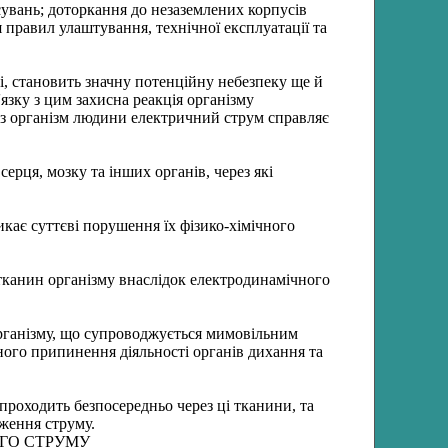
сувань; доторкання до незаземлених корпусів
правил улаштування, технічної експлуатації та
, становить значну потенційну небезпеку ще й
'язку з цим захисна реакція організму
ез організм людини електричний струм справляє
ерця, мозку та інших органів, через які
икає суттєві порушення їх фізико-хімічного
тканин організму внаслідок електродинамічного
організму, що супроводжується мимовільним
ного припинення діяльності органів дихання та
проходить безпосередньо через ці тканини, та
ження струму.
ОГО СТРУМУ