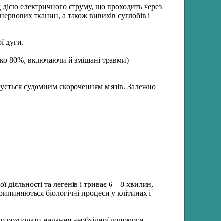
 дією електричного струму, що проходить через
ервових тканин, а також вивихів суглобів і
ї дуги.
ько 80%, включаючи й змішані травми)
ється судомним скороченням м'язів. Залежно
ї діяльності та легенів і триває 6—8 хвилин,
припиняються біологічні процеси у клітинах і
ово розпочати надання необхідної допомоги