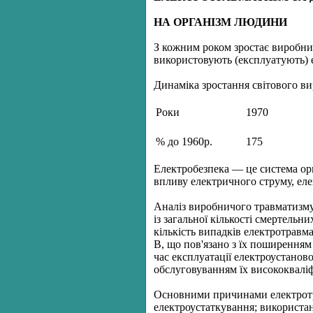
НА ОРГАНІЗМ ЛЮДИНИ
З кожним роком зростає виробницт
використовують (експлуатують) е
Динаміка зростання світового ви
Роки
1970
% до 1960р.
175
Електробезпека — це система орг
впливу електричного струму, еле
Аналіз виробничого травматизму 
із загальної кількості смертель
кількість випадків електротравм
В, що пов'язано з їх поширенням
час експлуатації електроустано
обслуговуванням їх висококвалі
Основними причинами електротра
електроустаткування; використа