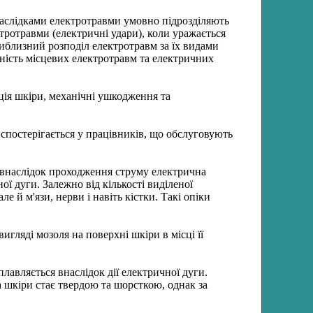
наслідками електротравми умовно підрозділяють
ктротравми (електричні удари), коли уражається
риблизний розподіл електротравм за їх видами
ність місцевих електротравм та електричних
ція шкіри, механічні ушкодження та
спостерігається у працівників, що обслуговують
и внаслідок проходження струму електрична
ої дуги. Залежно від кількості виділеної
е й м'язи, нерви і навіть кістки. Такі опіки
гляді мозоля на поверхні шкіри в місці її
авляється внаслідок дії електричної дуги.
 шкіри стає твердою та шорсткою, однак за