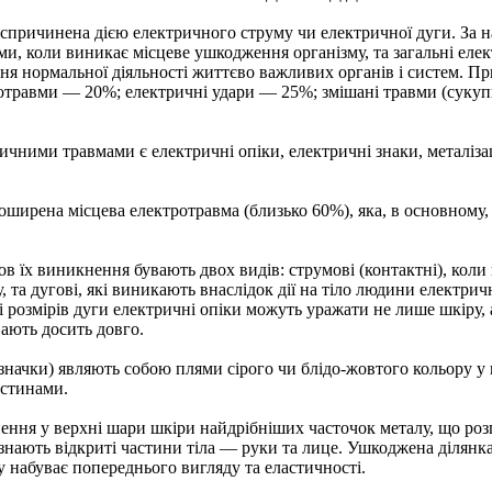
 спричинена дією електричного струму чи електричної дуги. За 
вми, коли виникає місцеве ушкодження організму, та загальні еле
ня нормальної діяльності життєво важливих органів і систем. П
ротравми — 20%; електричні удари — 25%; змішані травми (сукуп
чними травмами є електричні опіки, електричні знаки, металіза
ирена місцева електротравма (близько 60%), яка, в основному, 
ов їх виникнення бувають двох видів: струмові (контактні), кол
, та дугові, які виникають внаслідок дії на тіло людини електричн
і розмірів дуги електричні опіки можуть уражати не лише шкіру, ал
ають досить довго.
начки) являють собою плями сірого чи блідо-жовтого кольору у ви
астинами.
ння у верхні шари шкіри найдрібніших часточок металу, що розпл
знають відкриті частини тіла — руки та лице. Ушкоджена ділянка
у набуває попереднього вигляду та еластичності.