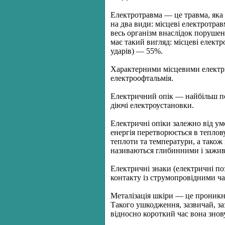
Електротравма — це травма, яка
на два види: місцеві електротра
весь організм внаслідок порушен
має такий вигляд: місцеві елект
ударів) — 55%.
Характерними місцевими електри
електроофтальмія.
Електричний опік — найбільш пош
діючі електроустановки.
Електричні опіки залежно від ум
енергія перетворюється в теплову
теплоти та температури, а також 
називаються глибинними і зажив
Електричні знаки (електричні поз
контакту із струмопровідними ч
Металізація шкіри — це проникне
Такого ушкодження, зазвичай, за
відносно короткий час вона знов