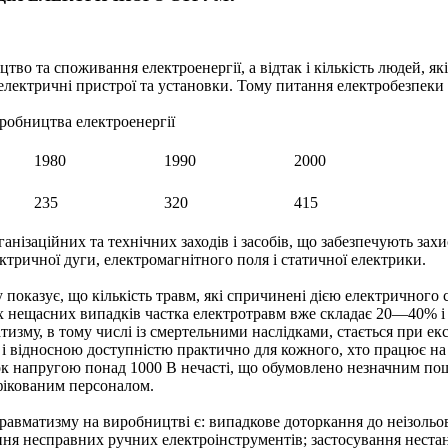
во та споживання електроенергії, а відтак і кількість людей, які
лектричні пристрої та установки. Тому питання електробезпеки 
робництва електроенергії
1980
1990
2000
235
320
415
анізаційних та технічних заходів і засобів, що забезпечують зах
ктричної дуги, електромагнітного поля і статичної електрики.
показує, що кількість травм, які спричинені дією електричного с
них нещасних випадків частка електротравм вже складає 20—40% і
атизму, в тому числі із смертельними наслідками, стається при е
 і відносною доступністю практично для кожного, хто працює на
вок напругою понад 1000 В нечасті, що обумовлено незначним по
фікованим персоналом.
вматизму на виробництві є: випадкове дотор­кання до неізоль
ння несправних ручних електроінструментів; застосування нест