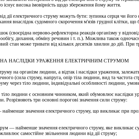
то існує висока імовірність щодо збереження йому життя.
ід дії електричного струму можуть бути: зупинка серця чи його
хання внаслідок судомного скорочення м'язів грудної клітки, що 
шок (своєрідна нервово-рефлекторна реакція організму у відпов
обігу, дихання, обміну речовин і т. п.). Можлива також одночасн
вий стан може тривати від кількох десятків хвилин до діб. При т
 НА НАСЛІДКИ УРАЖЕННЯ ЕЛЕКТРИЧНИМ СТРУМОМ
руму на організм людини, а відтак і наслідки ураження, залежать
ного (сила струму, напруга, опір тіла людини, вид та частота с
руму через тіло людини, індивідуальні особливості людини, умо
з тіло людини є основним чинником, який обумовлює наслідки у
ни. Розрізняють три основні порогові значення сили струму:
найменше значення електричного струму, що викликає при прох
ум — найменше значення електричного струму, яке викликає судо
жливлює самостійне звільнення людини від дії струму;