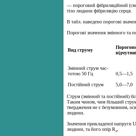
— пороговий фібриляційний (сме
тіло людини фібриляцію серця.
В табл. наведено порогові знач
Порогові значення змінного та п
Порогов
Вид струму
відчутни
Змінний струм час­
тотою 50 Гц
0,5—1,5
Постійний струм
5,0—7,0
Струм (змінний та постійний) бі
Таким чином, чим більший струм
твердження не є безумовним, оск
людини.
Значення прикладеної напруги U 
людини, та його опір R
.
л