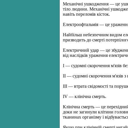
Механічні ушкодження — це ушко
тіло людини. Механічні ушкоджен
навіть переломів кісток.
Електроофтальмія — це ураження
Найбільш небезпечним видом еле
призводить до смерті потерпілог
Електричний удар — це збудженн
від наслідків ураження електрич
I — судомні скорочення м'язів бе
II — судомні скорочення м'язів з
III — втрата свідомості та поруш
IV — клінічна смерть.
Клінічна смерть — це перехідний 
доки не загинули клітини головно
тканинах організму і відбуваєтьс
Якщо при клінічній смерті негай