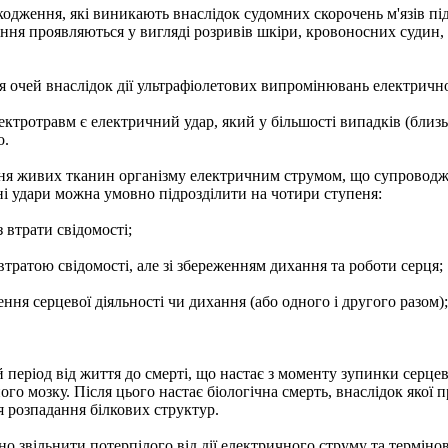
дження, які виникають внаслідок судомних скорочень м'язів під
ня проявляються у вигляді розривів шкіри, кровоносних судин, н
 очей внаслідок дії ультрафіолетових випромінювань електрично
ктротравм є електричний удар, який у більшості випадків (близ
о.
я живих тканин організму електричним струмом, що супроводжу
ні удари можна умовно підрозділити на чотири ступеня:
з втрати свідомості;
 втратою свідомості, але зі збереженням дихання та роботи серця;
ення серцевої діяльності чи дихання (або одного і другого разом);
період від життя до смерті, що настає з моменту зупинки серцево
го мозку. Після цього настає біологічна смерть, внаслідок якої 
я розпадання білкових структур.
но звільнити потерпілого від дії електричного струму та термін