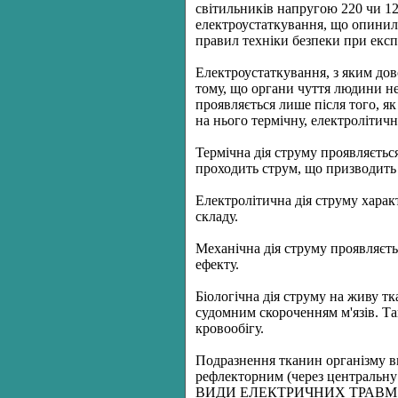
світильників напругою 220 чи 12
електроустаткування, що опинили
правил техніки безпеки при експл
Електроустаткування, з яким дов
тому, що органи чуття людини не 
проявляється лише після того, я
на нього термічну, електролітичн
Термічна дія струму проявляється
проходить струм, що призводить
Електролітична дія струму харак
складу.
Механічна дія струму проявляєт
ефекту.
Біологічна дія струму на живу 
судомним скороченням м'язів. Та
кровообігу.
Подразнення тканин організму вн
рефлекторним (через центральну 
ВИДИ ЕЛЕКТРИЧНИХ ТРАВМ.