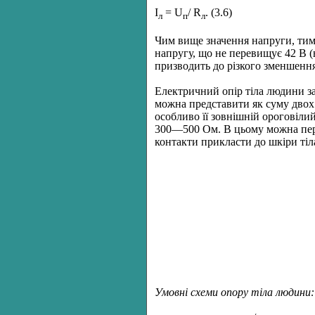
І
= U
/ R
. (3.6)
л
п
л
Чим вище значення напруги, ти
напругу, що не перевищує 42 В (
призводить до різкого зменшення 
Електричний опір тіла людини за
можна представити як суму двох 
особливо її зовнішній ороговілий
300—500 Ом. В цьому можна пере
контакти прикласти до шкіри тіла
Умовні схеми опору тіла людини: