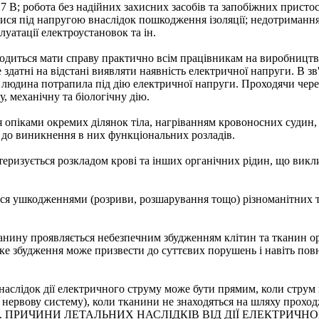
7 В; робота без надійних захисних засобів та запобіжних присто
ся під напругою внаслідок пошкодження ізоляції; недотримання 
уатації електроустановок та ін.
одиться мати справу практично всім працівникам на виробництві
здатні на відстані виявляти наявність електричної напруги. В зв
к людина потрапила під дію електричної напруги. Проходячи чер
у, механічну та біологічну дію.
 опіками окремих ділянок тіла, нагріванням кровоносних судин, с
 до виникнення в них функціональних розладів.
теризується розкладом крові та інших органічних рідин, що викл
ься ушкодженнями (розриви, розшарування тощо) різноманітних 
тканину проявляється небезпечним збудженням клітин та тканин 
ке збудження може призвести до суттєвих порушень і навіть пов
аслідок дії електричного струму може бути прямим, коли струм 
нервову систему), коли тканини не знаходяться на шляху проход
 ПРИЧИНИ ЛЕТАЛЬНИХ НАСЛІДКІВ ВІД ДІЇ ЕЛЕКТРИЧН