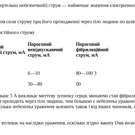
ртельно небезпечний) струм — найменше значення електричного
ення сили струму при його проходженні через тіло людини по ш
остійного струму
Пороговий
Пороговий
ий
невідпускаючий
фібриляційний
й струм, мА
струм, мА
струм, мА
6—10
80—100 3
50—80
00
льше 5 А викликає миттєву зупинку серця, минаючи стан фібриля
 проходить через тіло людини, тим більшою є небезпека ураженн
ільки небезпека ураження залежить також і від інших чинників,
впливає на наслідки ураження, оскільки згідно закону Ома визна