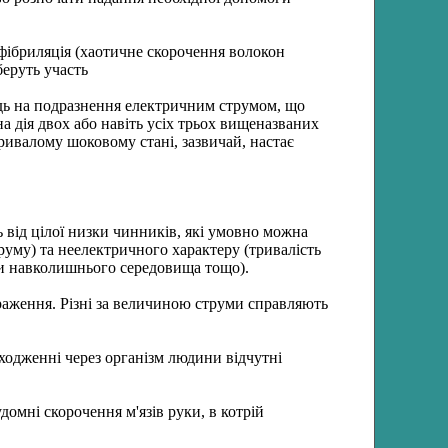
 фібриляція (хаотичне скорочення волокон
беруть участь
ідь на подразнення електричним струмом, що
а дія двох або навіть усіх трьох вищеназваних
ривалому шоковому стані, зазвичай, настає
 від цілої низки чинників, які умовно можна
труму) та неелектричного характеру (тривалість
ви навколишнього середовища тощо).
раження. Різні за величиною струми справляють
одженні через організм людини відчутні
мні скорочення м'язів руки, в котрій