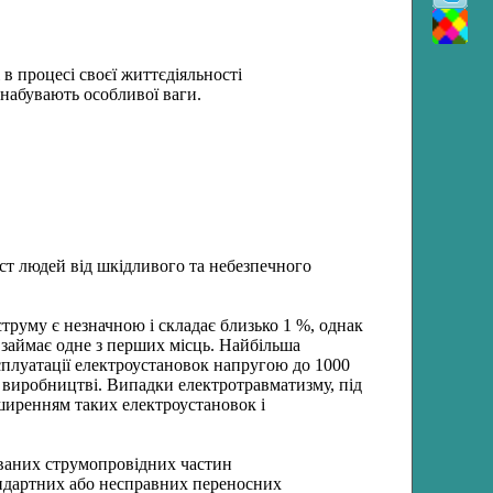
 в процесі своєї життєдіяльності
набувають особливої ваги.
ист людей від шкідливого та небезпечного
труму є незначною і складає близько 1 %, однак
 займає одне з перших місць. Найбільша
ксплуатації електроустановок напругою до 1000
 виробництві. Випадки електротравматизму, під
ширенням таких електроустановок і
ованих струмопровідних частин
андартних або несправних переносних