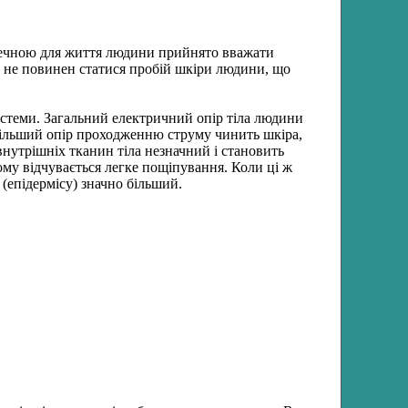
печною для життя людини прийнято вважати
ій не повинен статися пробій шкіри людини, що
истеми. Загальний електричний опір тіла людини
йбільший опір проходженню струму чинить шкіра,
внутрішніх тканин тіла незначний і становить
му відчувається легке пощіпування. Коли ці ж
 (епідермісу) значно більший.