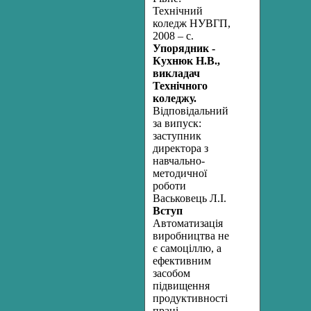
Технічний
коледж НУВГП,
2008 – с.
Упорядник -
Кухнюк Н.В.,
викладач
Технічного
коледжу.
Відповідальний
за випуск:
заступник
директора з
навчально-
методичної
роботи
Васьковець Л.І.
Вступ
Автоматизація
виробництва не
є самоціллю, а
ефективним
засобом
підвищення
продуктивності
праці,