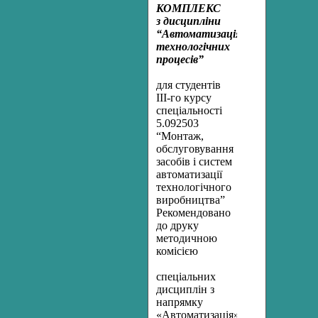
КОМПЛЕКС
з дисципліни
“Автоматизація
технологічних
процесів”
для студентів
ІІІ-го курсу
спеціальності
5.092503
“Монтаж,
обслуговування
засобів і систем
автоматизації
технологічного
виробництва”
Рекомендовано
до друку
методичною
комісією
спеціальних
дисциплін з
напрямку
«Автоматизація»