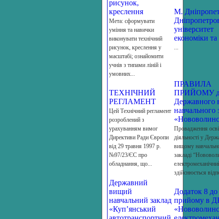
рисунок,
креслення
М. Дніпропе
Дніпропетро
Мета: сформувати
університет
уміння та навички
економіки та 
виконувати технічний
рисунок, креслення у
...
масштабі; ознайомити
учнів з типами ліній і
умовних...
ПРАВИЛА
ТЕХНІЧНИЙ
ПРИЙОМУ д
РЕГЛАМЕНТ
Державного 
навчального 
Цей Технічний регламент
«Нововолинсь
розроблений з
урахуванням вимог
Провадження осві
Директиви Ради Європи
діяльності у Дер
від 29 травня 1997 р.
вищому навчальн
№97/23/ЄС про
закладі “Нововол
обладнання, що...
електромеханічни
здійснюється відпо
Державний
вищий
Додаток 8 до
навчальний заклад
прийому в 
«Куп’янський
«Нововолин
автотранспортний
електромехан