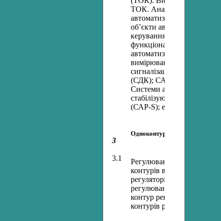
(ТОК). Вибір вхідних, ви
ТОК. Аналіз збурень. При
автоматизації (СА). Періо
об’єкти автоматичного ке
керування. Класифікація с
функціональними ознакам
автоматизації: системи ав
вимірювання (САВ); СА к
сигналізації (САС); систе
(СДК); СА захисту (САЗ);
Системи автоматичного р
стабілізуючі (САР-С); про
(САР-S); екстримальні (СА
Одноконтурні системи регулю
3
3.1
Регулювання витрати. Дин
контурів витрати. Вплив 
регуляторів на контур вит
регулювання. Особливості
контур регулювання. Вибір 
контурів регулювання вит