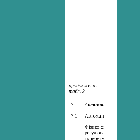
продовження
табл. 2
7
Автоматизація масообмі
7.1
Автоматизація процесу ре
Фізико-хімічні основи п
регулювання ректифікац
триконтурного каскадног