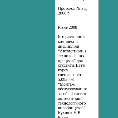
Протокол № від
2008 р.
Рівне 2008
Інтерактивний
комплекс з
дисципліни
“Автоматизація
технологічних
процесів” для
студентів ІІІ-го
курсу
спеціальності
5.092503
“Монтаж,
обслуговування
засобів і систем
автоматизації
технологічного
виробництва”/
Кухнюк Н.В., –
Рівне: