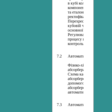
в кубі колони. Схема рег
компонента за різницею 
та еталонної рідини. Ре
ректифікації за допомого
Перехресне регулювання 
кубовій частині колони. 
основної речовини. Регул
Регулювання ентальпії с
процесу відбору проміжн
контроль, сигналізація та
7.2
Автоматизація процесу аб
Фізико-хімічні основи пр
абсорбера конвертованого
Схема каскадно-комбіно
абсорбером. Схема регул
допомогою АСР співвідн
абсорбером при рециклі 
автоматичного контролю 
7.3
Автоматизація процесу ад