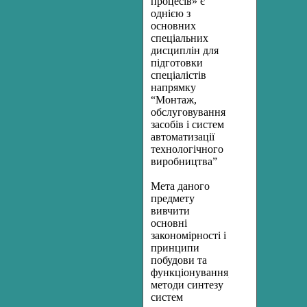
процесів» є
однією з
основних
спеціальних
дисциплін для
підготовки
спеціалістів
напрямку
“Монтаж,
обслуговування
засобів і систем
автоматизації
технологічного
виробництва”
Мета даного
предмету
вивчити
основні
закономірності і
принципи
побудови та
функціонування,
методи синтезу
систем