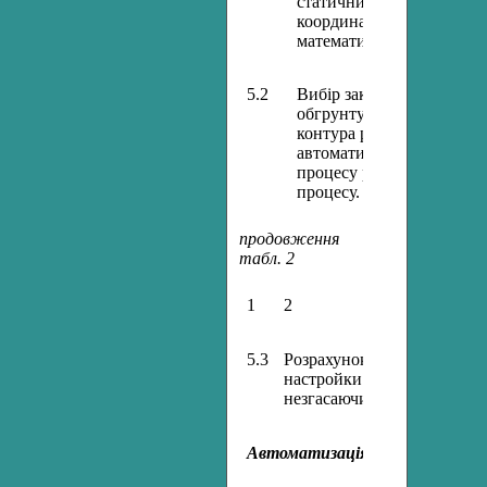
статичних зв'язків між в
координатами. Розрахуно
математичних моделей 
5.2
Вибір закону регулювання
обгрунтування параметрі
контура регулювання. Кл
автоматичних регуляторі
процесу розрахованої САР
процесу. Оцінка якості.
продовження
табл. 2
1
2
5.3
Розрахунок настроювань ре
настройки регуляторів: ек
незгасаючих коливань. Опт
Автоматизація типових техно