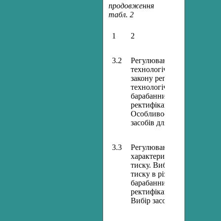
продовження
табл. 2
1
2
3.2
Регулювання рівня. Динам
технологічних об’єктів ре
закону регулювання. Схем
технологічних апаратах ( 
барабанних котлоагрегата
ректифікаційних колонах, 
Особливості регулювання 
засобів для реалізації кон
3.3
Регулювання тиску рідин, 
характеристики технологі
тиску. Вибір закону регу
тиску в різних технологіч
барабанних котлоагрегата
ректифікаційних колонах, 
Вибір засобів для реалізац