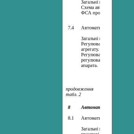
Загальні відомості та фіз
Схема автоматизації адс
ФСА процесу адсорбції.
7.4
Автоматизація процесів 
Загальні відомості та фіз
Регулювання барабанног
агрегату. Схема регулюв
Регулювання протиточног
регулювання протиточно
апарата.
продовження
табл. 2
8
Автоматизація механічн
8.1
Автоматизація транспорту
Загальні відомості. Стрічк