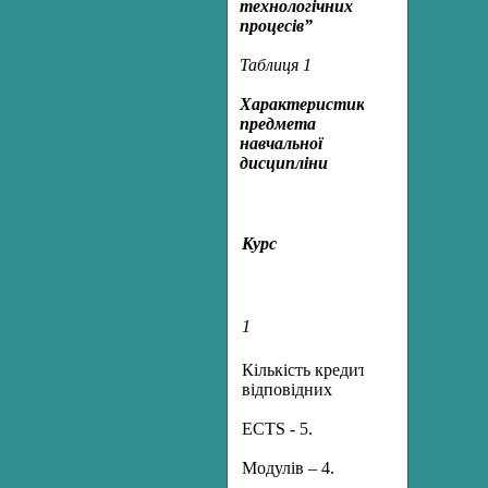
технологічних
процесів”
Таблиця 1
Характеристика
предмета
навчальної
дисципліни
Напрям,
спеціальніс
Курс
освітньо-
кваліфікаці
рівень
1
2
Кількість кредитів,
Спеціальніс
відповідних
5.092503
ECTS - 5.
„Монтаж,
Модулів – 4.
обслуговува
засобів і сис