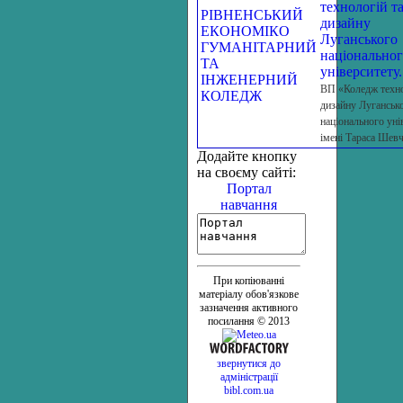
технологій т
РІВНЕНСЬКИЙ
дизайну
ЕКОНОМІКО
Луганського
ГУМАНІТАРНИЙ
національно
ТА
університету.
ІНЖЕНЕРНИЙ
ВП «Коледж техно
КОЛЕДЖ
дизайну Луганськ
національного уні
імені Тараса Шев
Додайте кнопку
на своєму сайті:
Портал
навчання
При копіюванні
матеріалу обов'язкове
зазначення активного
посилання © 2013
звернутися до
адміністрації
bibl.com.ua