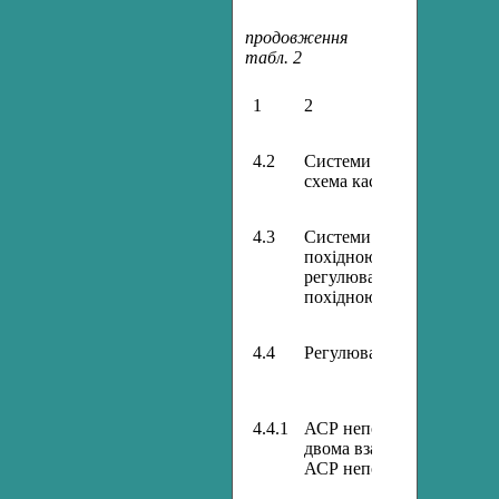
продовження
табл. 2
1
2
4.2
Системи каскадного рег
схема каскадної АСР. Ро
4.3
Системи регулювання з д
похідною (СРДІ). Особлив
регулювання. Структурн
похідною. Розрахунок СР
4.4
Регулювання взаємопов’я
4.4.1
АСР непов’язаного регул
двома взаємопов’язаним
АСР непов’язаного регу