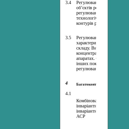
3.4
Регулювання температури.
об’єктів регулювання темп
регулювання. Схеми регул
технологічних апаратах. Ви
контурів регулювання тем
3.5
Регулювання показників я
характеристики технологі
складу. Вибір закону рег
концентрації рідин та газі
апаратах. Особливості ре
інших показників. Вибір за
регулювання.
4
Багатоконтурні системи регу
4.1
Комбіновані системи рег
інваріантності. Умови фізи
інваріантних АСР. Технічн
АСР