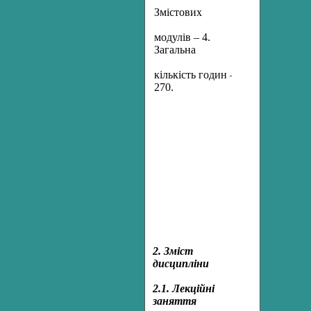
Змістових
автоматизаці
технологічн
модулів – 4.
виробництва
Загальна
Освітньо-
кількість годин –
кваліфікацій
270.
рівень:
молодший
спеціаліст
2. Зміст
дисципліни
2.1. Лекційні
заняття