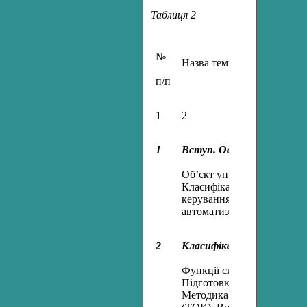
Таблиця 2
№
Назва теми і її зміст
п/п
1
2
1
Вступ. Основні поняття 
Об’єкт управління, як скл
Класифікація технологічн
керування. Вимоги до об’є
автоматизації. Економічні 
2
Класифікація систем авт
Функції систем автоматиза
Підготовка технологічних 
Методика аналізу техноло