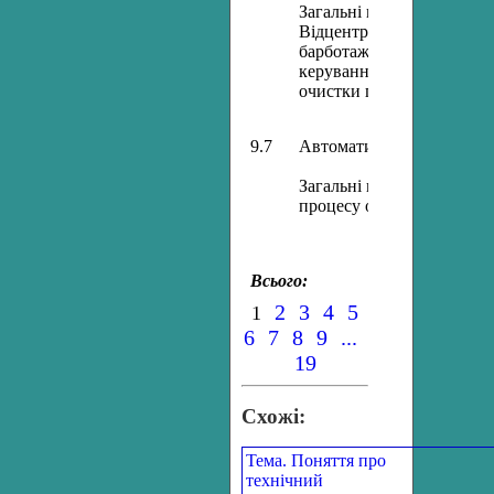
Загальні відомості та фіз
Відцентрові циклони, рук
барботажні пиловловлювач
керування. Електрофільт
очистки газів та електрич
9.7
Автоматизація процесів о
Загальні відомості та фі
процесу очистки стічних 
Всього:
2
3
4
5
1
6
7
8
9
...
19
Схожі:
Тема. Поняття про
технічний