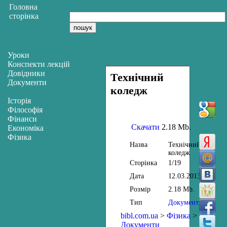
Головна
сторінка
Уроки
Конспекти лекцій
Довідники
Технічний
Документи
коледж
Історія
Філософія
Фінанси
Скачати
2.18 Mb.
Економіка
Фізика
Назва
Технічний
коледж
Сторінка
1/19
Дата
12.03.2013
Розмір
2.18 Mb.
Тип
Документи
bibl.com.ua
>
Фізика
>
Документи