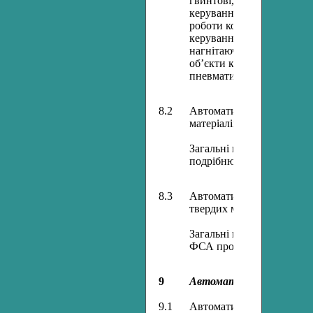
гвинтові, вібраційні тран
керування. Автоматичний 
роботи конвеєрного тран
керування конвеєрним тр
нагнітаючі пневматичні 
об’єкти керування. Авто
пневматичного транспорт
8.2
Автоматизація процесів 
матеріалів.
Загальні відомості. Авто
подрібнювачами. ФСА пр
8.3
Автоматизація процесів 
твердих матеріалів.
Загальні відомості. Авто
ФСА процесів дозування 
9
Автоматизація гідромех
9.1
Автоматизація реакторів.