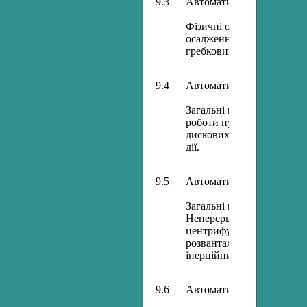
9.3
Автоматизація процесів 
Фізичні основи процесу 
осадження Фактори, що в
гребкових відстійників. 
9.4
Автоматизація процесів ф
Загальні відомості. Теорі
роботи нутчфільтрів, філь
дискових вакуум-фільтрів
дії.
9.5
Автоматизація процесів 
Загальні відомості. Теор
Неперервні центрифуги, 
центрифуги неперервної д
розвантаженням. ФСА ве
інерційним розвантаженн
9.6
Автоматизація процесів о