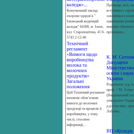
коледж»...
Прізвище, ім'я, по
Комунальний заклад
вступника у серти
охорони здоров′я ″
зовнішнього неза
Ізюмський медичний
оцінювання різних
коледж″ 64300, м. Ізюм,
повинно збігатися
вул. Старопоштова, 41 0-
прізвищем,...
5743 2-12-46
Технічний
регламент
«Вимоги щодо
К. М. Ситни
виробництва
Допущено
молока та
Міністерств
молочних
освіти і наук
продуктів»
України
Загальні
Рецензенти: д-р те
положення
проф. /. М. Астре
Цей Технічний регламент
(Національний те
визначає обов’язкові
університет Украї
вимоги до молочної
д-р техн наук, про
продукції та процесів її
Лобойко...
виробництва, у тому
числі, стосовно
інформації,...
ВП «Коледж