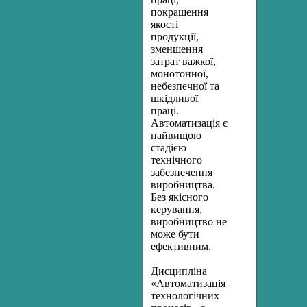
покращення
якості
продукції,
зменшення
затрат важкої,
моно­тонної,
небезпечної та
шкідливої
праці.
Автоматизація є
найвищою
стадією
технічного
забезпечення
виробництва.
Без якісного
керування,
виробництво не
може бути
ефективним.
Дисципліна
«Автоматизація
технологічних