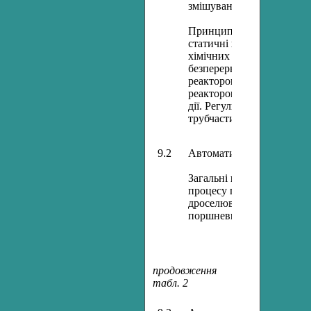
змішування рідин.
Принципи керування робо
статичні характеристики 
хімічних реакторів. Регу
безперервної дії. Схема 
реактором безперервної д
реактором. Регулювання р
дії. Регулювання реакторі
трубчастими реакторами.
9.2
Автоматизація процесу п
Загальні відомості та фі
процесу переміщення рід
дроселювання потоку. Ре
поршневих насосів (компр
продовження
табл. 2