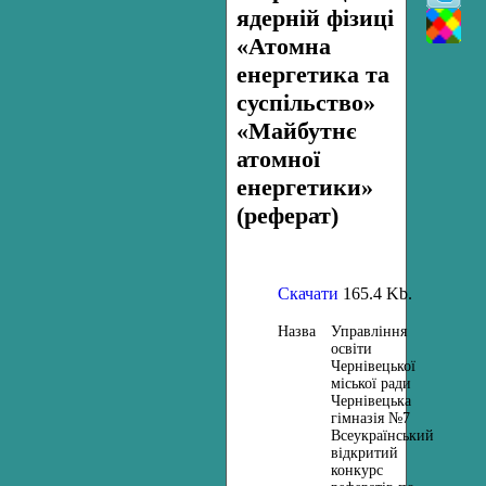
ядерній фізиці
«Атомна
енергетика та
суспільство»
«Майбутнє
атомної
енергетики»
(реферат)
Скачати
165.4 Kb.
Назва
Управління
освіти
Чернівецької
міської ради
Чернівецька
гімназія №7
Всеукраїнський
відкритий
конкурс