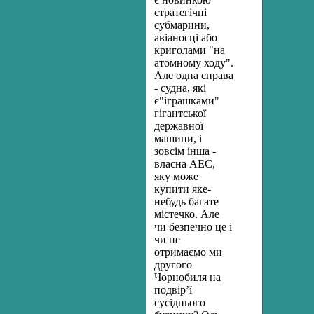
стратегічні
субмарини,
авіаносці або
криголами "на
атомному ходу".
Але одна справа
- судна, які
є"іграшками"
гігантської
державної
машини, і
зовсім інша -
власна АЕС,
яку може
купити яке-
небудь багате
містечко. Але
чи безпечно це і
чи не
отримаємо ми
другого
Чорнобиля на
подвір’ї
сусіднього