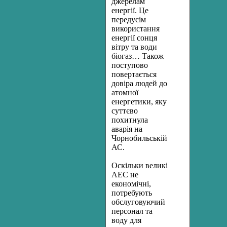
джерелам
енергії. Це
передусім
використання
енергії сонця
вітру та води
біогаз… Також
поступово
повертається
довіра людей до
атомної
енергетики, яку
суттєво
похитнула
аварія на
Чорнобильській
АС.
Оскільки великі
АЕС не
економічні,
потребують
обслуговуючий
персонал та
воду для