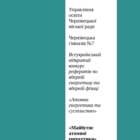
Управління
освіти
Чернівецької
міської ради
Чернівецька
гімназія №7
Всеукраїнський
відкритий
конкурс
рефератів по
ядерній
енергетиці та
ядерній фізиці
«Атомна
енергетика та
суспільство»
«Майбутнє
атомної
енергетики»