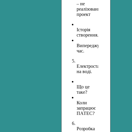
– не
реалізований
проект
Історія
створення.
Випереджуючи
час.
Електростанція
на воді.
Що це
таке?
Коли
запрацює
ПАТЕС?
Розробка