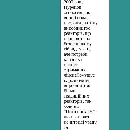
2009 року
Hyperion
оголосив ,що
вони і надалі
продовжуватимуть
виробництво
реакторів, що
працюють на
безпечнішому
гібриді урану,
але потреби
клієнтів і
процес
отримання
ліцензії змушує
їх розпочати
виробництво
більш
традиційних
реакторів, так
званого
"Покоління IV",
що працюють
на нітриді урану
та