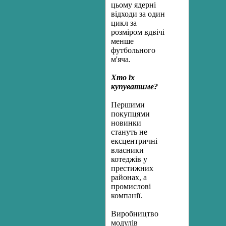
цьому ядерні
відходи за один
цикл за
розміром вдвічі
менше
футбольного
м'яча.
Хто їх
купуватиме?
Першими
покупцями
новинки
стануть не
ексцентричні
власники
котеджів у
престижних
районах, а
промислові
компанії.
Виробництво
модулів