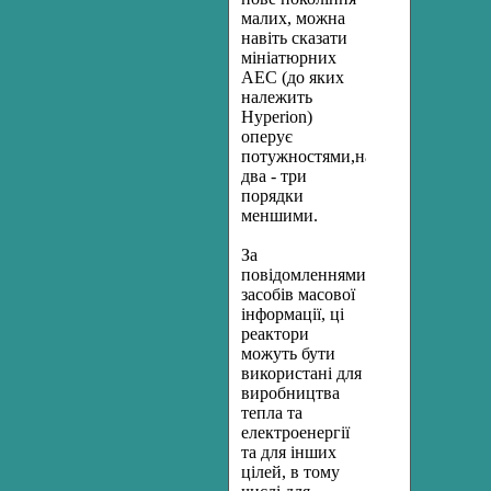
малих, можна
навіть сказати
мініатюрних
АЕС (до яких
належить
Hyperion)
оперує
потужностями,на
два - три
порядки
меншими.
За
повідомленнями
засобів масової
інформації, ці
реактори
можуть бути
використані для
виробництва
тепла та
електроенергії
та для інших
цілей, в тому