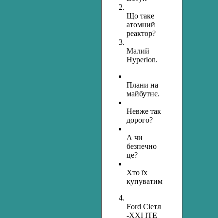
Що таке
атомний
реактор?
Малий
Hyperion.
Плани на
майбутнє.
Невже так
дорого?
А чи
безпечно
це?
Хто їх
купуватиме?
Ford Сіетл
-XXI ITE