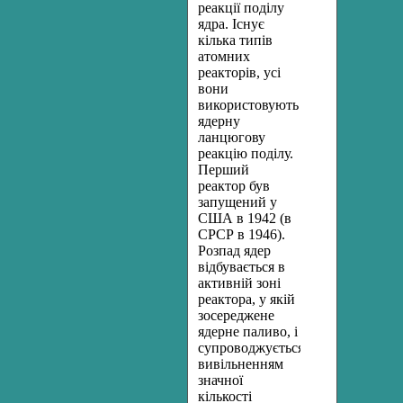
реакції поділу
ядра. Існує
кілька типів
атомних
реакторів, усі
вони
використовують
ядерну
ланцюгову
реакцію поділу.
Перший
реактор був
запущений у
США в 1942 (в
СРСР в 1946).
Розпад ядер
відбувається в
активній зоні
реактора, у якій
зосереджене
ядерне паливо, і
супроводжується
вивільненням
значної
кількості