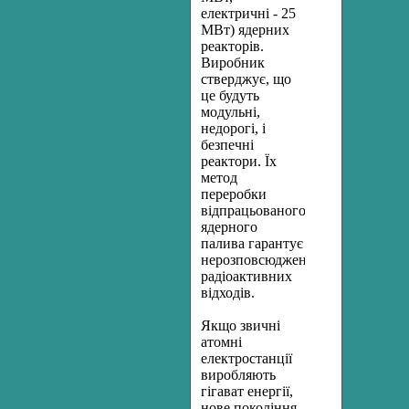
електричні - 25
МВт) ядерних
реакторів.
Виробник
стверджує, що
це будуть
модульні,
недорогі, і
безпечні
реактори. Їх
метод
переробки
відпрацьованого
ядерного
палива гарантує
нерозповсюдження
радіоактивних
відходів.
Якщо звичні
атомні
електростанції
виробляють
гігават енергії,
нове покоління