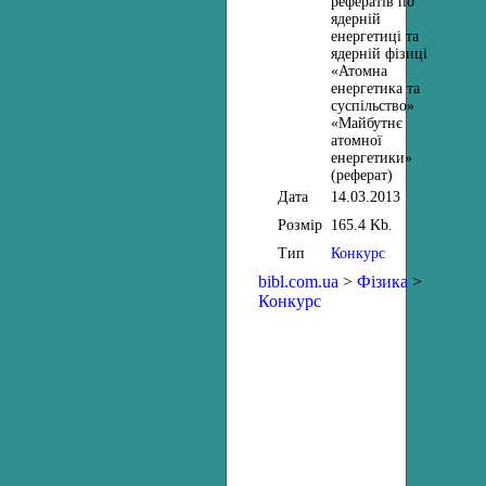
рефератів по
ядерній
енергетиці та
ядерній фізиці
«Атомна
енергетика та
суспільство»
«Майбутнє
атомної
енергетики»
(реферат)
Дата
14.03.2013
Розмір
165.4 Kb.
Тип
Конкурс
bibl.com.ua
>
Фізика
>
Конкурс