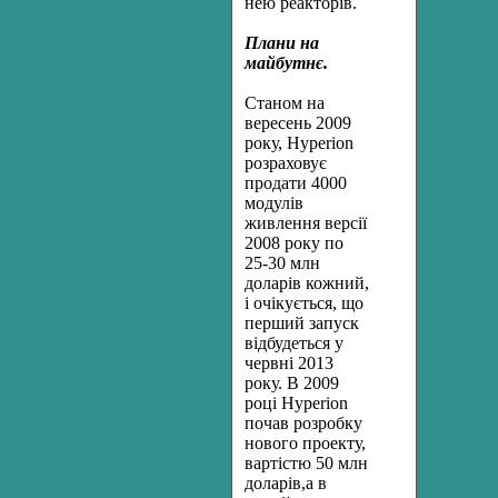
нею реакторів.
Плани на
майбутнє.
Станом на
вересень 2009
року, Hyperion
розраховує
продати 4000
модулів
живлення версії
2008 року по
25-30 млн
доларів кожний,
і очікується, що
перший запуск
відбудеться у
червні 2013
року. В 2009
році Hyperion
почав розробку
нового проекту,
вартістю 50 млн
доларів,а в