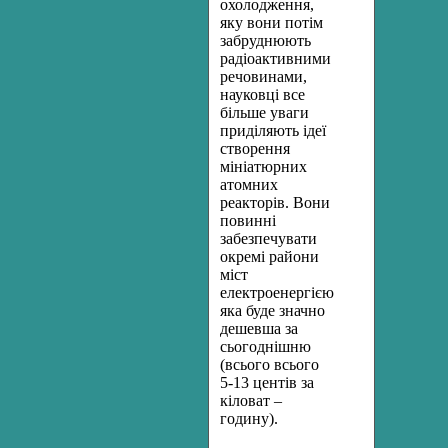
охолодження,
яку вони потім
забруднюють
радіоактивними
речовинами,
науковці все
більше уваги
приділяють ідеї
створення
мініатюрних
атомних
реакторів. Вони
повинні
забезпечувати
окремі райони
міст
електроенергією,
яка буде значно
дешевша за
сьогоднішню
(всього всього
5-13 центів за
кіловат –
годину).