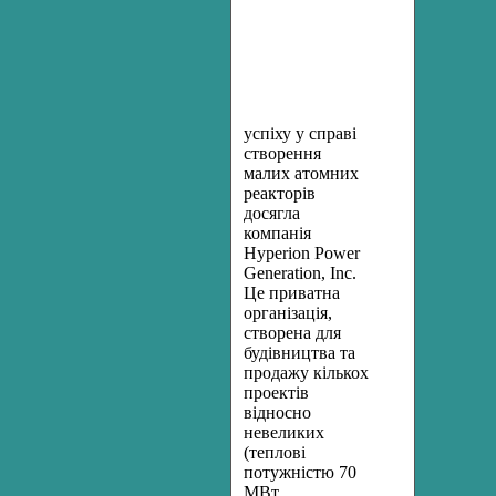
успіху у справі
створення
малих атомних
реакторів
досягла
компанія
Hyperion Power
Generation, Inc.
Це приватна
організація,
створена для
будівництва та
продажу кількох
проектів
відносно
невеликих
(теплові
потужністю 70
МВт,