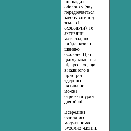
пошкодить
оболонку (яку
передбачається
закопувати під
землю і
охороняти), то
активний
матеріал, що
вийде назовні,
швидко
охолоне. При
цьому компанія
підкреслює, що
з наявного в
пристрої
ядерного
палива не
можна
отримати уран
для зброї.
Всередині
основного
модуля немає
рухомих частин,