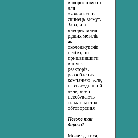
використовують
для
охолодження
свинець-вісмут.
Заради в
використання
рідких металів,
як
охолоджувачів,
необхідно
пришвидшити
випуск
реакторів,
розроблених
компанією. Але,
на сьогоднішній
день, вони
перебувають
тільки на стадії
обговорення.
Невже так
дорого?
Може здатися,