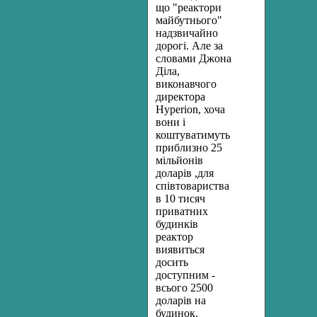
що "реактори
майбутнього"
надзвичайно
дорогі. Але за
словами Джона
Діла,
виконавчого
директора
Hyperion, хоча
вони і
коштуватимуть
приблизно 25
мільйонів
доларів ,для
співтовариства
в 10 тисяч
приватних
будинків
реактор
виявиться
досить
доступним -
всього 2500
доларів на
будинок.