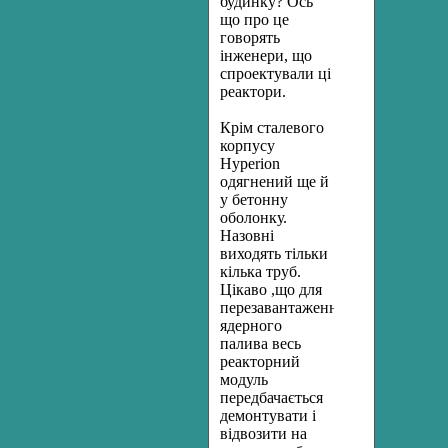
будинку? Ось
що про це
говорять
інженери, що
спроектували ці
реактори.
Крім сталевого
корпусу
Hyperion
одягнений ще й
у бетонну
оболонку.
Назовні
виходять тільки
кілька труб.
Цікаво ,що для
перезавантаження
ядерного
палива весь
реакторний
модуль
передбачається
демонтувати і
відвозити на