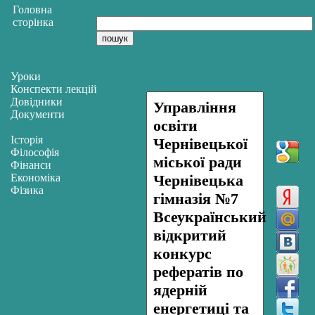
Головна
сторінка
Уроки
Конспекти лекцій
Довідники
Управління
Документи
освіти
Історія
Чернівецької
Філософія
міської ради
Фінанси
Економіка
Чернівецька
Фізика
гімназія №7
Всеукраїнський
відкритий
конкурс
рефератів по
ядерній
енергетиці та