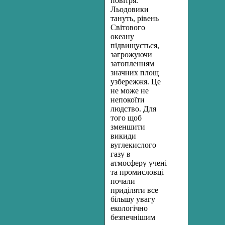
повітря.
Льодовики
тануть, рівень
Світового
океану
підвищується,
загрожуючи
затопленням
значних площ
узбережжя. Це
не може не
непокоїти
людство. Для
того щоб
зменшити
викиди
вуглекислого
газу в
атмосферу учені
та промисловці
почали
приділяти все
більшу увагу
екологічно
безпечнішим