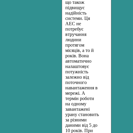
що також
підвищує
надійність
системи. Ця
АЕС не
потребує
втручання
людини
протягом
місяців, а то й
років. Вона
автоматично
налаштовує
потужність
залежно від
поточного
навантаження в
мережі. А
термін роботи
на одному
завантажені
урану становить
за різними
даними від 5 до
10 років. При