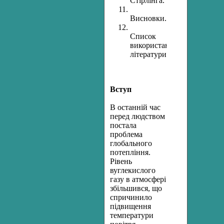
Стірлінга.
Висновки.
Список
використаної
літератури.
Вступ
В останній час
перед людством
постала
проблема
глобального
потепління.
Рівень
вуглекислого
газу в атмосфері
збільшився, що
спричинило
підвищення
температури