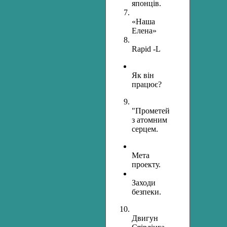
японців.
«Наша
Елена»
Rapid -L
Як він
працює?
"Прометей"
з атомним
серцем.
Мета
проекту.
Заходи
безпеки.
Двигун