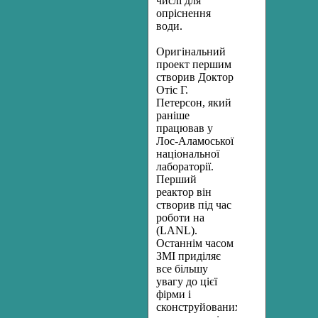
числі для
опріснення
води.
Оригінальний
проект першим
створив Доктор
Отіс Г.
Петерсон, який
раніше
працював у
Лос-Аламоської
національної
лабораторії.
Перший
реактор він
створив під час
роботи на
(LANL).
Останнім часом
ЗМІ приділяє
все більшу
увагу до цієї
фірми і
сконструйованих