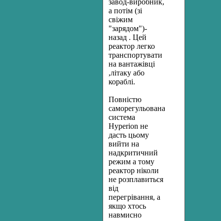
завод-виробник,
а потім (зі
свіжим
"зарядом")-
назад . Цей
реактор легко
транспортувати
на вантажівці
,літаку або
кораблі.
Повністю
саморегульована
система
Hyperion не
дасть цьому
вийти на
надкритичний
режим а тому
реактор ніколи
не розплавиться
від
перегрівання, а
якщо хтось
навмисно