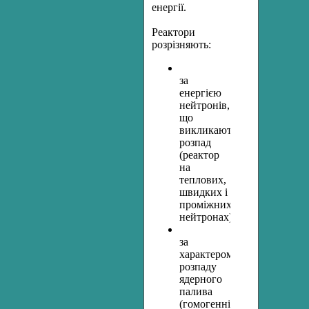
енергії.
Реактори
розрізняють:
за
енергією
нейтронів,
що
викликають
розпад
(реактор
на
теплових,
швидких і
проміжних
нейтронах)
за
характером
розпаду
ядерного
палива
(гомогенні