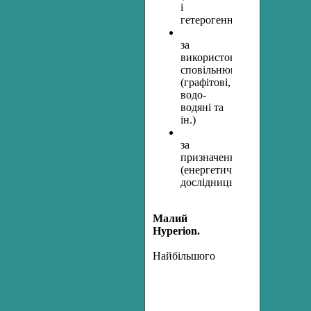
і
гетерогенні)
за
використовуваним
сповільнювачем
(графітові,
водо-
водяні та
ін.)
за
призначенням
(енергетичні,
дослідницькі)
Малий
Hyperion.
Н
айбільшого