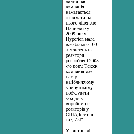
даний час
компанія
намагається
отримати на
нього ліцензію.
На початку
2009 року
Hyperion мала
вже більше 100
замовлень на
реактори,
розроблені 2008
-го року. Також
компанія має
намір в
найближчому
майбутньому
побудувати
заводи з
виробництва
реакторів у
США,Британії
та у Азії.
У листопаді