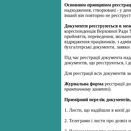
Основним принципом реєстраці
надходження, створювані - у ден
інший він повторно не реєструєт
Документи реєструються в меж
кореспонденція Верховної Ради У
прийняття, переведення, звільне
відрядження працівників, з адмін
бухгалтерські документи, заявки
Під час реєстрації документа на
документів, що реєструються, і 
Для реєстрації всіх документів 
Журнальна форма
реєстрації до
практичному занятті).
Примірний перелік документів,
1. Листи, що надійшли в копії до
2. Телеграми і листи про дозвіл 