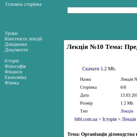
Головна сторінка
Уроки
Конспекти лекцій
Довідники
Лекція №10 Тема: Пред
Документи
Історія
Філософія
Скачати
1.2 Mb.
Фінанси
Економіка
Назва
Лекція №
Фізика
Сторінка
6/8
Дата
13.03.20
Розмір
1.2 Mb.
Тип
Лекція
bibl.com.ua
>
Історія
>
Лекція
Тема: Організація діловодства