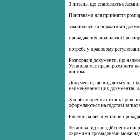
З питань, що становлять взаємни
Підставами для прийняття розпор
законодавчі та нормативні докум
провадження виконавчої і розпор
потреба у правовому регулюванні
Розпорядчі документи, що надходя
Установа має право розсилати ксе
листом.
Документи, що видаються на підс
найменування цих документів, дат
Хід обговорення питань і рішенн
оформляються на підставі записів
Рішення колегій установ провадя
Установа під час здійснення опер
окремими громадянами може над