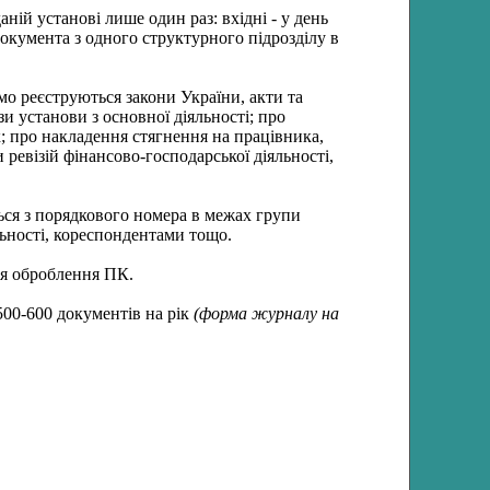
ній установі лише один раз: вхідні - у день
документа з одного структурного підрозділу в
емо реєструються закони України, акти та
и установи з основної діяльності; про
к; про накладення стягнення на працівника,
 ревізій фінансово-господарської діяльності,
ться з порядкового номера в межах групи
ьності, кореспондентами тощо.
ля оброблення ПК.
500-600 документів на рік
(форма журналу на