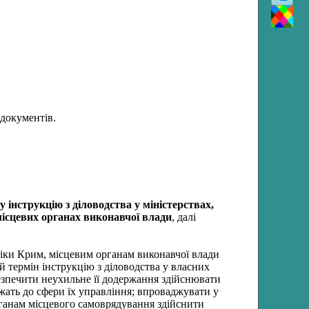
 документів.
 інструкцію з діловодства у міністерствах,
місцевих органах виконавчої влади
, далі
ліки Крим, місцевим органам виконавчої влади
й термін інструкцію з діловодства у власних
безпечити неухильне її додержання здійснювати
ежать до сфери їх управління; впроваджувати у
рганам місцевого самоврядування здійснити