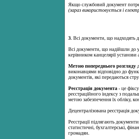
Якщо службовий документ потреб
(зараз використовується і елек
3
. Всі документи, що надходять 
Всі документи, що надійшли до 
керівником канцелярії установи 
Метою попереднього розгляду
д
виконавцями відповідно до функц
документів, які передаються стр
Реєстрація документа
- це фікс
реєстраційного індексу з подаль
метою забезпечення їх обліку, к
Децентралізована реєстрація док
Реєстрації підлягають документи,
статистичні, бухгалтерські, фінан
громадян.