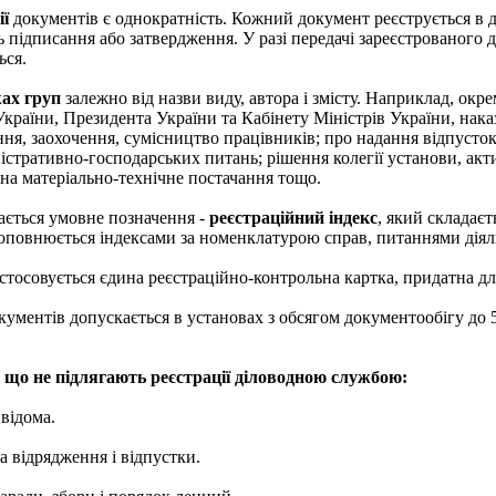
ї
документів є однократність. Кожний документ реєструється в да
ь підписання або затвердження. У разі передачі зареєстрованого 
ься.
ах груп
залежно від назви виду, автора і змісту. Наприклад, окр
країни, Президента України та Кабінету Міністрів України, наказ
ння, заохочення, сумісництво працівників; про надання відпусто
істративно-господарських питань; рішення колегії установи, акти
 на матеріально-технічне постачання тощо.
дається умовне позначення -
реєстраційний індекс
, який складає
доповнюється індексами за номенклатурою справ, питаннями діял
застосовується єдина реєстраційно-контрольна картка, придатна д
кументів допускається в установах з обсягом документообігу до 
 що не підлягають реєстрації діловодною службою:
 відома.
на відрядження і відпустки.