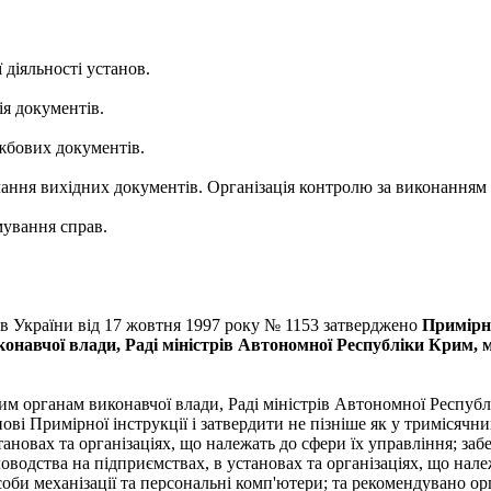
 діяльності установ.
ія документів.
жбових документів.
ання вихідних документів. Організація контролю за виконанням
мування справ.
ів України від 17 жовтня 1997 року № 1153 затверджено
Примірну
онавчої влади, Раді міністрів Автономної Республіки Крим, 
им органам виконавчої влади, Раді міністрів Автономної Респуб
ві Примірної інструкції і затвердити не пізніше як у тримісячни
тановах та організаціях, що належать до сфери їх управління; за
ловодства на підприємствах, в установах та організаціях, що нал
соби механізації та персональні комп'ютери; та рекомендувано о