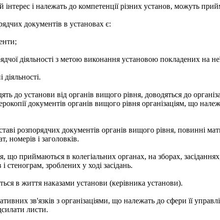
й інтерес і належать до компетенції різних установ, можуть прий
ядчих документів в установах є:
енти;
ядчої діяльності з метою виконання установою покладених на неї
 діяльності.
ть до установи від органів вищого рівня, доводяться до організа
рокопії документів органів вищого рівня організаціям, що належа
таві розпорядчих документів органів вищого рівня, повинні мат
, номерів і заголовків.
я, що приймаються в колегіальних органах, на зборах, засіданнях
 і стенограм, зроблених у ході засідань.
ться в життя наказами установи (керівника установи).
ативних зв'язків з організаціями, що належать до сфери її управ
силати листи.