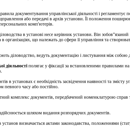
правила документування управлінської діяльності і регламентує 
ідправлення або передачі в архів установи. Її положення пошир
персональних комп'ютерів.
діловодства в установі несе керівник установи. Він зобов”язаний
а в організаціях, що належать до сфери її управління та створюва
юють діловодство, ведуть документацію і листування між собою
ої діяльності
полягає у фіксації за встановленими правилами на
в.
ів в установах є необхідність засвідчення наявності та змісту уп
м певного часу або постійно.
тний комплекс документів, передбачений номенклатурою справ т
 здійснюється шляхом видання розпорядчих документів.
 установ визначається актами законодавства, положеннями (стат