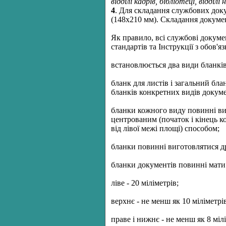
відділі кадрів, бібліотеці, відділі
4
. Для складання службових док
(148х210 мм). Складання докумен
Як правило, всі службові докум
стандартів та Інструкції з обов'
встановлюється два види бланків
бланк для листів і загальний бл
бланків конкретних видів докуме
бланки кожного виду повинні виг
центрованим (початок і кінець к
від лівої межі площі) способом;
бланки повинні виготовлятися др
бланки документів повинні мати
ліве - 20 міліметрів;
верхнє - не менш як 10 міліметрі
праве і нижнє - не менш як 8 мілі