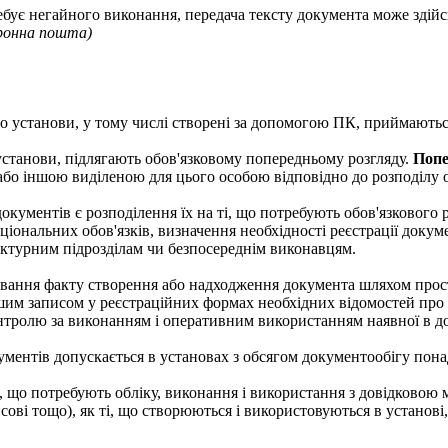
ує негайного виконання, передача тексту документа може здійсн
тронна пошта)
до установи, у тому числі створені за допомогою ПК, приймаються
установи, підлягають обов'язковому попередньому розгляду.
Попе
або іншою виділеною для цього особою відповідно до розподілу 
окументів є розподілення їх на ті, що потребують обов'язкового
іональних обов'язків, визначення необхідності реєстрації докум
уктурним підрозділам чи безпосереднім виконавцям.
ування факту створення або надходження документа шляхом прос
шим записом у реєстраційних формах необхідних відомостей про 
онтролю за виконанням і оперативним використанням наявної в д
ументів допускається в установах з обсягом документообігу понад
 що потребують обліку, виконання і використання з довідковою ме
сові тощо), як ті, що створюються і використовуються в установі, 