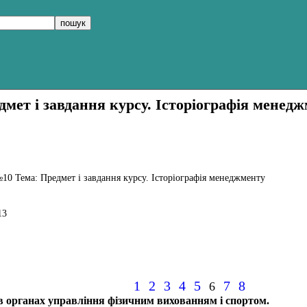
мет і завдання курсу. Історіографія менед
10 Тема: Предмет і завдання курсу. Історіографія менеджменту
13
1
2
3
4
5
7
8
6
 в органах управління фізичним вихованням і спортом.