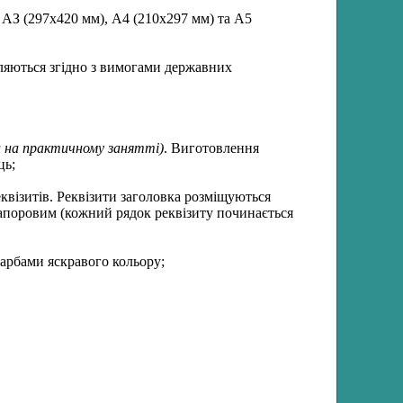
АЗ (297х420 мм), А4 (210х297 мм) та А5
яються згідно з вимогами державних
и на практичному занятті
)
. Виготовлення
ць;
візитів. Реквізити заголовка розміщуються
рапоровим (кожний рядок реквізиту починається
фарбами яскравого кольору;