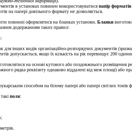
 науково-технічної інформації).
ументів в установах повинен використовуватися
папір форматів
тів на папері довільного формату не дозволяється.
енти повинні оформлятися на бланках установи.
Бланки
виготовл
язковим додержанням таких правил:
:
анк для інших видів організаційно-розпорядчих документів
(
зразк
нтів допускається, якщо їх кількість на рік перевищує 200 одини
отовлятися на основі кутового або поздовжнього розміщення рек
ожного рядка реквізиту однаково віддалені від меж площі) або п
укарським способом на білому папері або папері світлих тонів 
 такі
поля
:
в;
метрів.