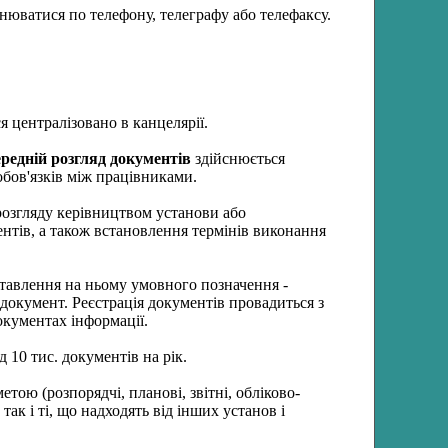
юватися по телефону, телеграфу або телефаксу.
 централізовано в канцелярії.
редній розгляд документів
здійснюється
обов'язків між працівниками.
 розгляду керівництвом установи або
ентів, а також встановлення термінів виконання
тавлення на ньому умовного позначення -
документ. Реєстрація документів провадиться з
окументах інформації.
 10 тис. документів на рік.
тою (розпорядчі, планові, звітні, обліково-
так і ті, що надходять від інших установ і