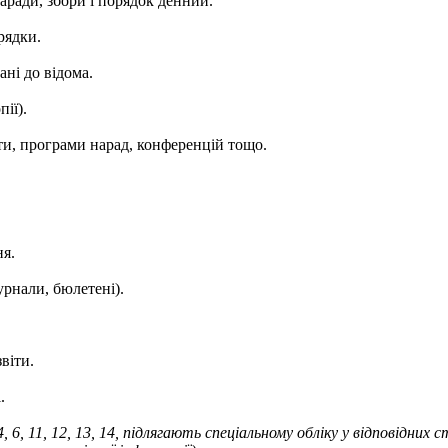
аради, збори і порядок денний.
рядки.
ані до відома.
ії).
ти, програми нарад, конференцій тощо.
ня.
урнали, бюлетені).
звіти.
.
 6, 11, 12, 13, 14, підлягають спеціальному обліку у відповідних 