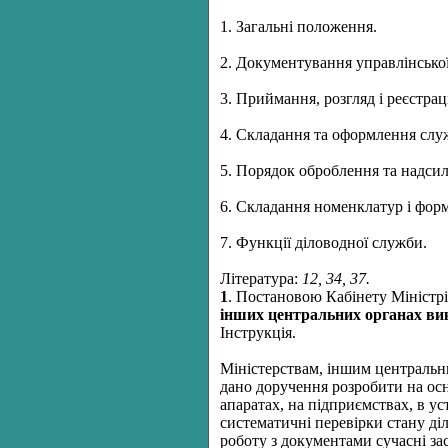
1. Загальні положення.
2. Документування управлінської
3. Приймання, розгляд і реєстрац
4. Складання та оформлення слу
5. Порядок оброблення та надсил
6. Складання номенклатур і фор
7. Функції діловодної служби.
Література:
12, 34, 37.
1
. Постановою Кабінету Міністр
інших центральних органах вик
Інструкція.
Міністерствам, іншим центральн
дано доручення розробити на осно
апаратах, на підприємствах, в ус
систематичні перевірки стану ді
роботу з документами сучасні за