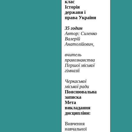
клас
Історія
держави і
права України
35 годин
Автор: Силенко
Валерій
Анатолійович,
вчитель
правознавства
Першої міської
гімназії
Черкаської
міської ради
Пояснювальна
записка
Мета
викладання
дисципліни:
Вивчення
навчальної