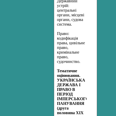
Державний
устрій:
центральні
органи, місцеві
органи, судова
система.
Право:
кодифікація
права, цивільне
право,
кримінальне
право,
судочинство.
Тематичне
оцінювання.
УКРАЇНСЬКА
ДЕРЖАВА І
ПРАВО В
ПЕРІОД
ІМПЕРСЬКОГО
ПАНУВАННЯ
(друга
половина ХІХ