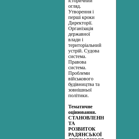
історичний
огляд.
Утворення і
перші кроки
Директорії.
Організація
державної
влади і
територіальний
устрій. Судова
система.
Правова
система.
Проблеми
військового
будівництва та
зовнішньої
політики.
Тематичне
оцінювання.
СТАНОВЛЕННЯ
ТА
РОЗВИТОК
РАДЯНСЬКОЇ