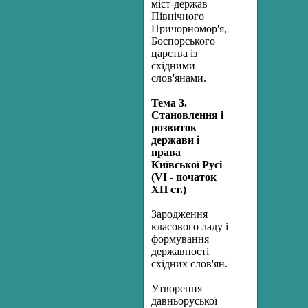
міст-держав
Північного
Причорномор'я,
Боспорського
царства із
східними
слов'янами.
Тема 3.
Становлення і
розвиток
держави і
права
Київської Русі
(VІ - початок
ХП ст.)
Зародження
класового ладу і
формування
державності
східних слов'ян.
Утворення
давньоруської