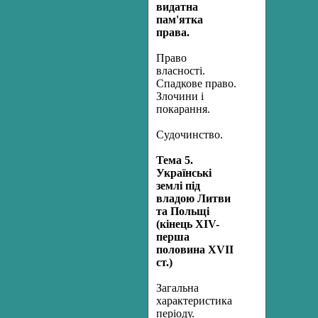
видатна
пам'ятка
права.
Право
власності.
Спадкове право.
Злочини і
покарання.
Судочинство.
Тема 5.
Українські
землі під
владою Литви
та Польщі
(кінець ХІV-
перша
половина ХVІІ
ст.)
Загальна
характеристика
періоду.