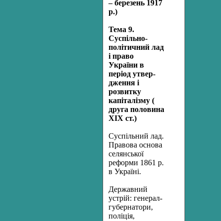
– березень 1917
р.)
Тема 9.
Суспільно-
політичний лад
і право
України в
період утвер­
дження і
розвитку
капіталізму (
друга половина
XIX ст.)
Суспільний лад.
Правова основа
селянської
реформи 1861 р.
в Україні.
Державний
устрій: генерал-
губернатори,
поліція,