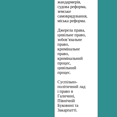
жандармерія,
судова реформа,
земське
самоврядування,
міська реформа.
Джерела права,
цивільне право,
зобов’язальне
право,
кримінальне
право,
кримінальний
процес,
цивільний
процес.
Суспільно-
політичний лад
і право в
Галичині,
Північній
Буковині та
Закарпатті.