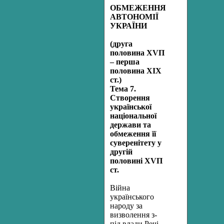
ОБМЕЖЕННЯ
АВТОНОМІЇ
УКРАЇНИ
(друга
половина ХVП
– перша
половина ХІХ
ст.)
Тема 7.
Створення
української
національної
держави та
обмеження її
суверенітету у
другій
половині ХVП
ст.
Війна
українського
народу за
визволення з-
під влади Речі