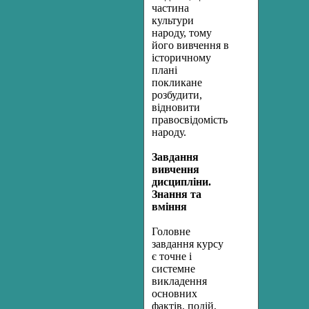
частина
культури
народу, тому
його вивчення в
історичному
плані
покликане
розбудити,
відновити
правосвідомість
народу.
Завдання
вивчення
дисципліни.
Знання та
вміння
Головне
завдання курсу
є точне і
системне
викладення
основних
фактів, подій,