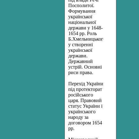
Посполитої.
Формування
української
національної
держави у 1648-
1654 рр. Роль
Б.Хмельницького
у створенні
української
держави.
Державний
устрій. Основні
риси права.
Перехід України
під протекторат
російського
царя. Правовий
статус України і
українського
народу за
договором 1654
рр.