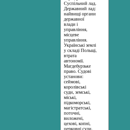
Суспільний лад.
Державний лад:
найвищі органи
державної
влади і
управління,
місцеве
управління.
Українські землі
у складі Польщі,
втрата
автономії.
Магдебурзьке
право. Судові
установи:
сеймові,
королівські
суди, земські,
міські,
підкоморські,
магістратські,
поточні,
виложені,
цехові, копні,
церковні суди.