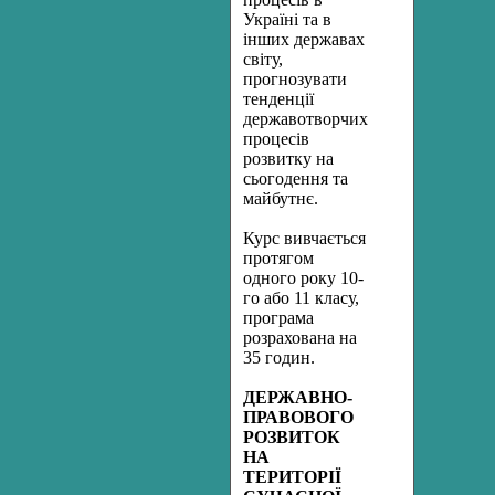
Україні та в
інших державах
світу,
прогнозувати
тенденції
державотворчих
процесів
розвитку на
сьогодення та
майбутнє.
Курс вивчається
протягом
одного року 10-
го або 11 класу,
програма
розрахована на
35 годин.
ДЕРЖАВНО-
ПРАВОВОГО
РОЗВИТОК
НА
ТЕРИТОРІЇ