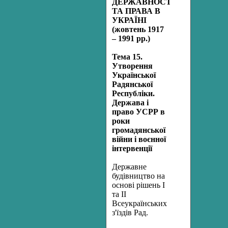
ДЕРЖАВНОСТІ
ТА ПРАВА В
УКРАЇНІ
(жовтень 1917
– 1991 рр.)
Тема 15.
Утворення
Української
Радянської
Республіки.
Держава і
право УСРР в
роки
громадянської
війни і воєнної
інтервенції
Державне
будівництво на
основі рішень І
та ІІ
Всеукраїнських
з'їздів Рад.