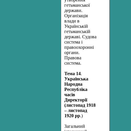
гетьманської
держави.
Організація
влади в
Українській
гетьманській
державі. Судова
система і
правоохоронні
органи.
Правова
система.
Тема 14
.
Українська
Народна
Республіка
часів
Директорії
(листопад 1918
– листопад
1920 рр
.)
Загальний