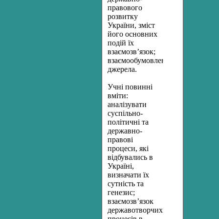
правового
розвитку
України, зміст
його основних
подій їх
взаємозв’язок;
взаємообумовленість,
джерела.
Учні повинні
вміти:
аналізувати
суспільно-
політичні та
державно-
правові
процеси, які
відбувались в
Україні,
визначати їх
сутність та
генезис;
взаємозв’язок
державотворчих
процесів в