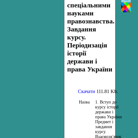
спеціальними
науками
правознавства.
Завдання
курсу.
Періодизація
історії
держави і
права України
Скачати
111.81 Kb.
Назва
1. Вступ до
курсу історії
держави і
права України
Предмет і
завдання
курсу.
Взаємозв'язок