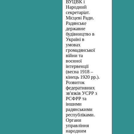
ВУЦВК і
Народний
секретаріат.
Місцеві Ради.
Радянське
державне
будівництво в
Україні в
умовах
громадянської
війни та
воєнної
інтервенції
(весна 1918 –
кінець 1920 рр.).
Розвиток
федеративних
зв'язків УСРР з
РСФРР та
іншими
радянськими
республіками.
Органи
управління
народним