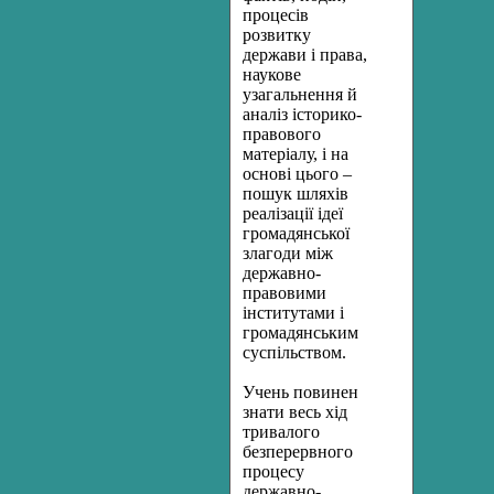
процесів
розвитку
держави і права,
наукове
узагальнення й
аналіз історико-
правового
матеріалу, і на
основі цього –
пошук шляхів
реалізації ідеї
громадянської
злагоди між
державно-
правовими
інститутами і
громадянським
суспільством.
Учень повинен
знати весь хід
тривалого
безперервного
процесу
державно-