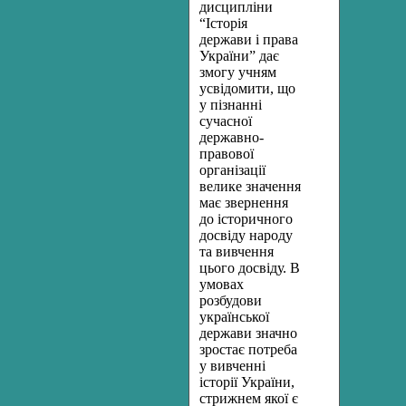
дисципліни
“Історія
держави і права
України” дає
змогу учням
усвідомити, що
у пізнанні
сучасної
державно-
правової
організації
велике значення
має звернення
до історичного
досвіду народу
та вивчення
цього досвіду. В
умовах
розбудови
української
держави значно
зростає потреба
у вивченні
історії України,
стрижнем якої є