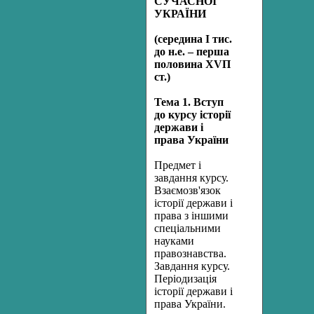
СУЧАСНОЇ
УКРАЇНИ
(середина І тис.
до н.е. – перша
половина ХVП
ст.)
Тема 1. Вступ
до курсу історії
держави і
права України
Предмет і
завдання курсу.
Взаємозв'язок
історії держави і
права з іншими
спеціальними
науками
правознавства.
Завдання курсу.
Періодизація
історії держави і
права України.