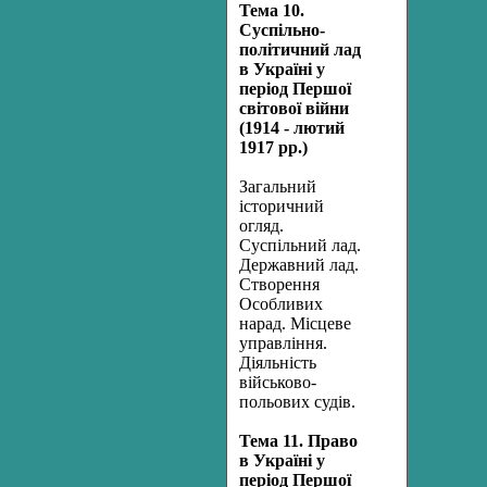
Тема 10.
Суспільно-
політичний лад
в Україні у
період Першої
світової війни
(1914 - лютий
1917 рр.)
Загальний
історичний
огляд.
Суспільний лад.
Державний лад.
Створення
Особливих
нарад. Місцеве
управління.
Діяльність
військово-
польових судів.
Тема 11. Право
в Україні у
період Першої