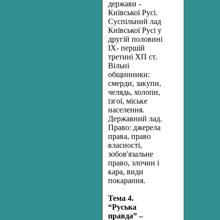
держави -
Київської Русі.
Суспільний лад
Київської Русі у
другій половині
IX- першій
третині ХП ст.
Вільні
общинники:
смерди, закупи,
челядь, холопи,
ізгої, міське
населення.
Державний лад.
Право: джерела
права, право
власності,
зобов'язальне
право, злочин і
кара, види
покарання.
Тема
4.
“Руська
правда”
–