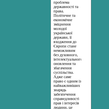
проблема
державності та
права.
Політичне та
економічне
зміцнення
молодої
української
держави, її
входження до
Європи стане
неможливим
без духовного,
інтелектуального
оновлення та
збагачення
суспільства.
Адже саме
право є одним із
найважливіших
знарядь
забезпечення
справедливості
прав і інтересів
людини, це