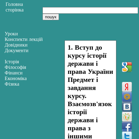
Головна
сторінка
Уроки
Конспекти лекцій
Довідники
1. Вступ до
Документи
курсу історії
Історія
держави і
Філософія
права України
Фінанси
Економіка
Предмет і
Фізика
завдання
курсу.
Взаємозв'язок
історії
держави і
права з
іншими