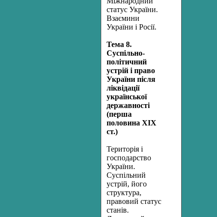
Міжнародний
статус України.
Взаємини
України і Росії.
Тема 8.
Суспільно-
політичний
устрій і право
України після
ліквідації
української
державності
(перша
половина XIX
ст.)
Територія і
господарство
України.
Суспільний
устрій, його
структура,
правовий статус
станів.