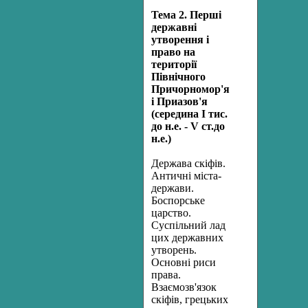
Тема 2. Перші
державні
утворення і
право на
території
Північного
Причорномор'я
і Приазов'я
(середина І тис.
до н.е. - V ст.до
н.е.)
Держава скіфів.
Античні міста-
держави.
Боспорське
царство.
Суспільний лад
цих державних
утворень.
Основні риси
права.
Взаємозв'язок
скіфів, грецьких