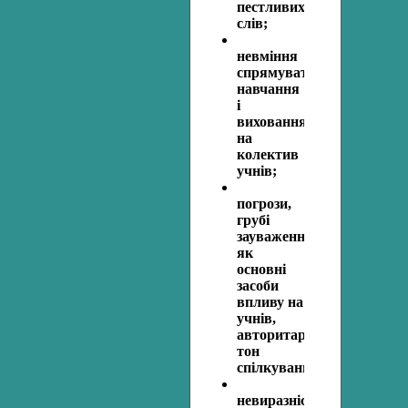
пестливих
слів;
невміння
спрямувати
навчання
і
виховання
на
колектив
учнів;
погрози,
грубі
зауваження
як
основні
засоби
впливу на
учнів,
авторитарний
тон
спілкування;
невиразність