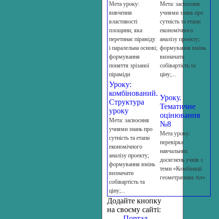
Мета уроку:
Мета: засвоєння
вивчення
учнями знань про
властивості
сутність та етапи
площини, яка
економічного
перетинає піраміду
аналізу проекту;
і паралельна основі;
формування вмінь
формування
визначати
поняття зрізаної
собівартість та
піраміди
ціну;...
Уроку:
комбінований.
Уроку.
Структура
Тематичне
уроку
оцінювання
Мета: засвоєння
№8
учнями знань про
Мета уроку:
сутність та етапи
перевірка
економічного
навчальних
аналізу проекту;
досягнень учнів з
формування вмінь
теми «Комбінації
визначати
геометричних тіл»
собівартість та
ціну;...
Додайте кнопку
на своєму сайті:
Портал