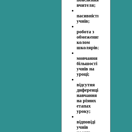
вчителя;
пасивність
учнів;
робота з
обмеженим
колом
школярів;
мовчання
більшості
учнів на
уроці;
відсутня
диференціація
навчання
на різних
етапах
уроку;
відповіді
учнів