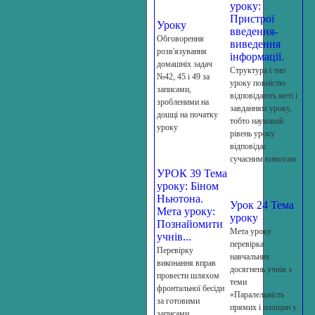
уроку:
Пристрої
Уроку
введення-
Обговорення
виведення
розв'язування
інформації.
домашніх задач
Структура і тип
№42, 45 і 49 за
уроку повністю
записа­ми,
відповідають меті і
зробленими на
завданням уроку,
дошці на початку
тобто науковий
уроку
рівень уроку
відповідає
сучасним вимогам
УРОК 39 Тема
уроку: Біном
Ньютона.
Урок 24 Тема
Мета уроку:
уроку
Познайомити
Мета уроку:
учнів...
перевірка
Перевірку
навчальних
виконання вправ
досягнень учнів з
провести шляхом
теми
фронтальної бе­сіди
«Паралельність
за готовими
прямих і площин у
записами