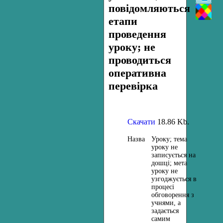
повідомляються
етапи
проведення
уроку; не
проводиться
оперативна
перевірка
Скачати
18.86 Kb.
Назва
Уроку; тема
уроку не
записується на
дошці; мета
уроку не
узгоджується в
процесі
обговорення з
учнями, а
задається
самим