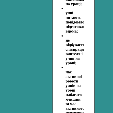
на уроці;
учні
читають
повідомлення,
підготовленні
вдома;
не
відбувається
співпраця
вчителя і
учня на
уроці;
час
активної
роботи
учнів на
уроці
набагато
менший
за час
активного
пояснення