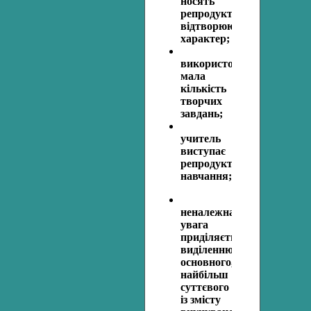
носять
репродуктивний,
відтворюючий
характер;
використовується
мала
кількість
творчих
завдань;
учитель
виступає
репродуктором
навчання;
неналежна
увага
приділяється
виділенню
основного,
найбільш
суттєвого
із змісту