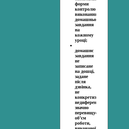
форми
контролю
виконання
домашнього
завдання
на
кожному
уроці;
домашнє
завдання
не
записане
на дошці,
задане
після
дзвінка,
не
конкретизоване,
недиференційоване,
значно
перевищує
об’єм
роботи,
виконаної