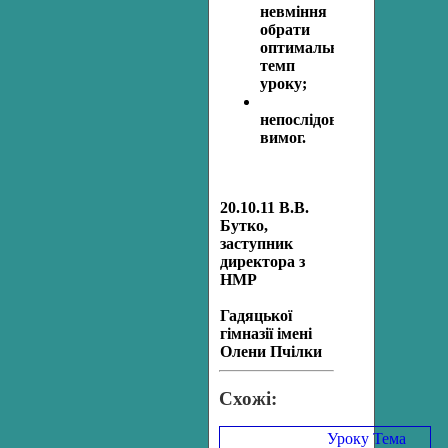
невміння
обрати
оптимальний
темп
уроку;
непослідовність
вимог.
20.10.11 В.В.
Бутко,
заступник
директора з
НМР
Гадяцької
гімназії імені
Олени Пчілки
Схожі:
Уроку Тема