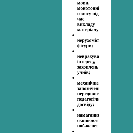
мови.
монотонність
голосу під
час
викладу
матеріалу;
нерухомість
фігури;
неврахування
інтересу,
захоплень
учнів;
механічне
запозичення
передового
педагогічного
досвіду;
намагання
скопіювати
побачене;