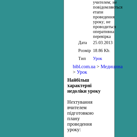
учителем; не
повідомляються
етапи
проведення
уроку; не
проводиться
оперативна
перевірка
Дата
25.03.2013
Розмір
18.86 Kb.
Тип
Урок
bibl.com.ua
>
Медицина
>
Урок
Найбільш
характерні
недоліки уроку
Нехтування
вчителем
підготовкою
плану
проведення
уроку: