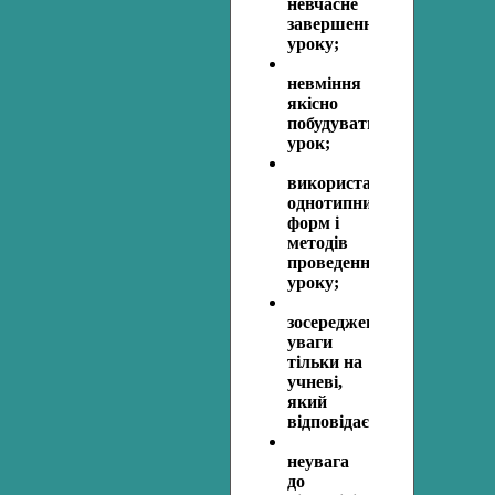
невчасне
завершення
уроку;
невміння
якісно
побудувати
урок;
використання
однотипних
форм і
методів
проведення
уроку;
зосередження
уваги
тільки на
учневі,
який
відповідає;
неувага
до