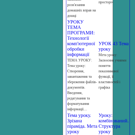
просторі»
розв'язання
домашніх вправ на
дошці
УРОКУ
ТЕМА
ПРОГРАМИ:
Технології
комп'ютерної
УРОК 43 Тема
обробки
уроку
інформації
Мета уроку:
ТЕМА УРОКУ:
Засвоєння учнями
Тема уроку:
поняття
Створення,
показникової
завантаження та
функції, її
збереження файлів-
властивостей і
документів.
графіка
Введення,
редагування та
форматування
інформації....
Тема уроку.
Уроку:
Зрізана
комбінований.
піраміда. Мета
Структура
уроку
уроку