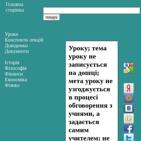
Головна
сторінка
Уроки
Конспекти лекцій
Довідники
Уроку; тема
Документи
уроку не
Історія
записується
Філософія
на дошці;
Фінанси
Економіка
мета уроку не
Фізика
узгоджується
в процесі
обговорення з
учнями, а
задається
самим
учителем; не