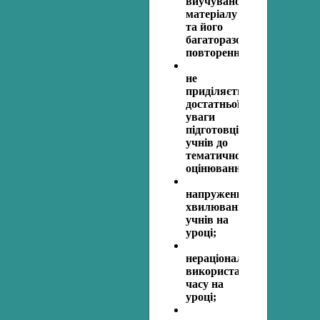
виучуваного
матеріалу
та його
багаторазовому
повторенню;
не
приділяється
достатньої
уваги
підготовці
учнів до
тематичного
оцінювання;
напруження,
хвилювання
учнів на
уроці;
нераціональне
використання
часу на
уроці;