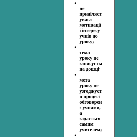
не
приділяється
увага
мотивації
і інтересу
учнів до
уроку;
тема
уроку не
записується
на дошці;
мета
уроку не
узгоджується
в процесі
обговорення
з учнями,
а
задається
самим
учителем;