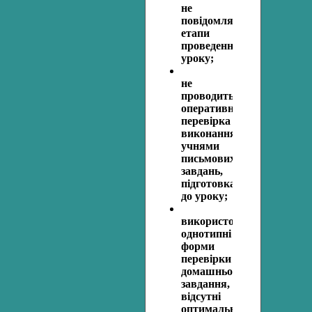
не
повідомляються
етапи
проведення
уроку;
не
проводиться
оперативна
перевірка
виконання
учнями
письмових
завдань,
підготовка
до уроку;
використовуються
однотипні
форми
перевірки
домашнього
завдання,
відсутні
оптимальні