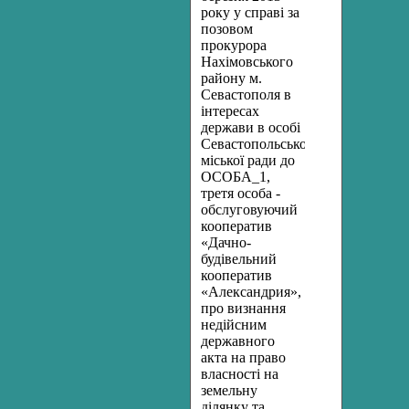
року у справі за
позовом
прокурора
Нахімовського
району м.
Севастополя в
інтересах
держави в особі
Севастопольської
міської ради до
ОСОБА_1,
третя особа -
обслуговуючий
кооператив
«Дачно-
будівельний
кооператив
«Александрия»,
про визнання
недійсним
державного
акта на право
власності на
земельну
ділянку та