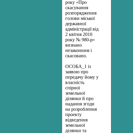
року «Про
скасування
розпорядження
голови міської
державної
адміністрації від
2 квітня 2010
року № 980-р»
визнано
незаконним і
скасовано.
ОСОБА_1 із
заявою про
передачу йому у
власність
спірної
земельної
ділянки й про
надання згоди
на розроблення
проекту
відведення
земельної
ділянки та