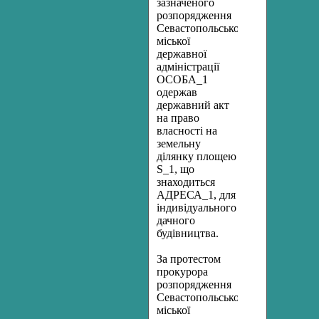
зазначеного
розпорядження
Севастопольської
міської
державної
адміністрації
ОСОБА_1
одержав
державний акт
на право
власності на
земельну
ділянку площею
S_1, що
знаходиться
АДРЕСА_1, для
індивідуального
дачного
будівництва.
За протестом
прокурора
розпорядження
Севастопольської
міської