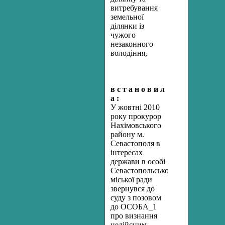
витребування
земельної
ділянки із
чужого
незаконного
володіння,
в с т а н о в и л
а :
У жовтні 2010
року прокурор
Нахімовського
району м.
Севастополя в
інтересах
держави в особі
Севастопольської
міської ради
звернувся до
суду з позовом
до ОСОБА_1
про визнання
недійсним