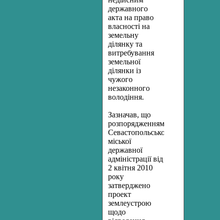
державного
акта на право
власності на
земельну
ділянку та
витребування
земельної
ділянки із
чужого
незаконного
володіння.
Зазначав, що
розпорядженням
Севастопольської
міської
державної
адміністрації від
2 квітня 2010
року
затверджено
проект
землеустрою
щодо