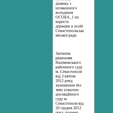
ділянку з
незаконного
володіння
ОСОБА_1 на
користь
держави в особі
Севастопольської
міської ради.
Заочним
рішенням
Нахімовського
районного
суду
м. Севастополя
від
3 квітня
2012 року
,
залишеним
без
змін
ухвалою
апеляційного
суду
м.
Севастополя від
20 грудня
2012
року
,
позовні