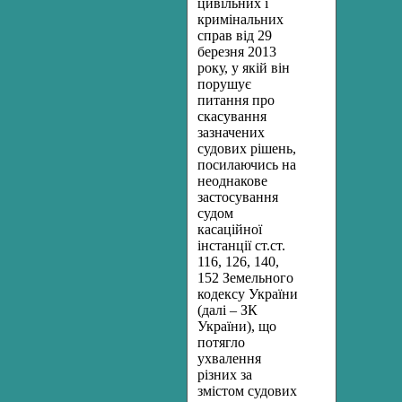
цивільних
і
кримінальних
справ
від 29
березня 2013
року, у якій він
порушує
питання про
скасування
зазначених
судових рішень,
посилаючись на
неоднакове
застосування
судом
касаційної
інстанції ст.ст.
116, 126, 140,
152 Земельного
кодексу України
(далі – ЗК
України),
що
потягло
ухвалення
різних за
змістом судових