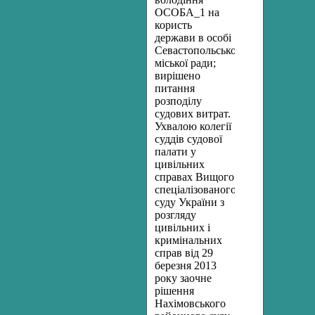
ОСОБА_1 на
користь
держави в особі
Севастопольської
міської ради;
вирішено
питання
розподілу
судових витрат.
Ухвалою колегії
суддів судової
палати у
цивільних
справах
Вищого
спеціалізованого
суду
України
з
розгляду
цивільних
і
кримінальних
справ
від 29
березня 2013
року заочне
рішення
Нахімовського