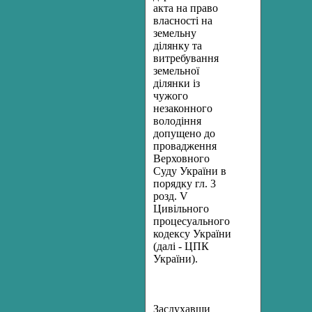
акта на право
власності на
земельну
ділянку та
витребування
земельної
ділянки із
чужого
незаконного
володіння
допущено
до
провадження
Верховного
Суду
України
в
порядку
гл
. 3
розд
. V
Цивільного
процесуального
кодексу України
(далі - ЦПК
України).
Заслухавши