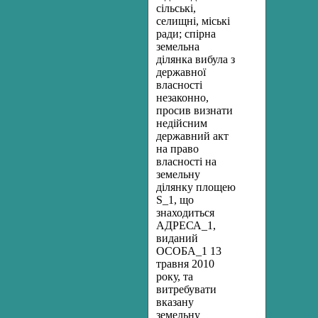
сільські,
селищні, міські
ради; спірна
земельна
ділянка вибула з
державної
власності
незаконно,
просив визнати
недійсним
державний акт
на право
власності на
земельну
ділянку площею
S_1, що
знаходиться
АДРЕСА_1,
виданий
ОСОБА_1 13
травня 2010
року, та
витребувати
вказану
земельну