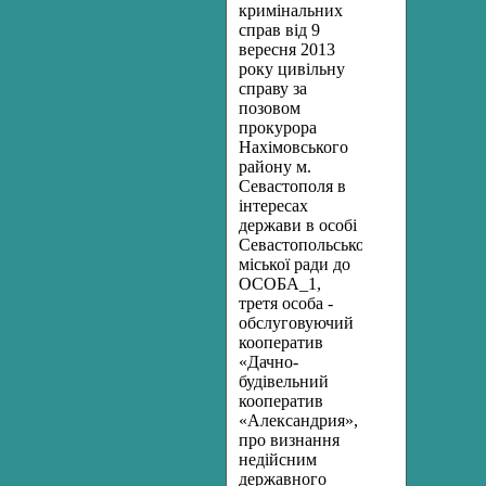
кримінальних
справ
від
9
вересня
201
3
року
цивільну
справу
за
позовом
прокурора
Нахімовського
району м.
Севастополя в
інтересах
держави в особі
Севастопольської
міської ради до
ОСОБА_1,
третя особа -
обслуговуючий
кооператив
«Дачно-
будівельний
кооператив
«Александрия»,
про визнання
недійсним
державного