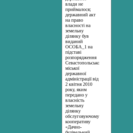
влади не
приймалося;
державний акт
на право
власності на
земельну
ділянку був
виданий
ОСОБА_1 на
підставі
розпорядження
Севастопольської
міської
державної
адміністрації від
2 квітня 2010
року, яким
передано у
власність
земельну
ділянку
обслуговуючому
кооперативу
«Дачно-
будівельний