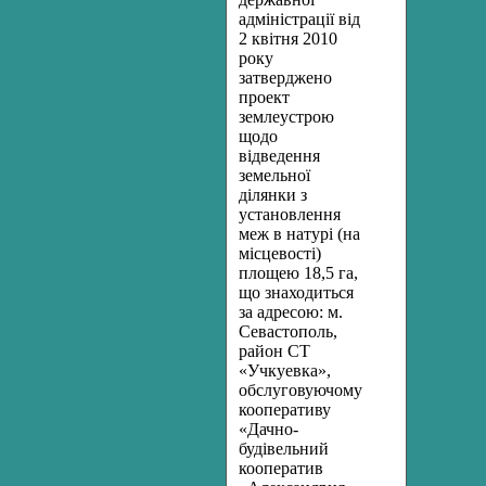
адміністрації від
2 квітня 2010
року
затверджено
проект
землеустрою
щодо
відведення
земельної
ділянки з
установлення
меж в натурі (на
місцевості)
площею 18,5 га,
що знаходиться
за адресою: м.
Севастополь,
район СТ
«Учкуевка»,
обслуговуючому
кооперативу
«Дачно-
будівельний
кооператив