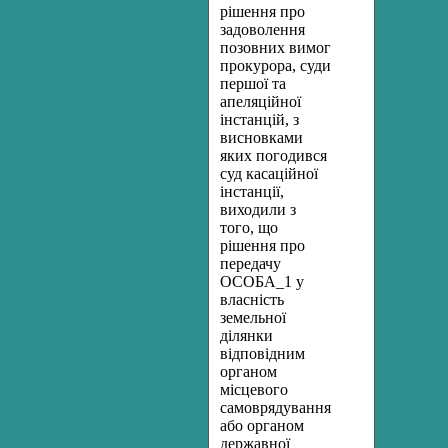
рішення про
задоволення
позовних вимог
прокурора, суди
першої та
апеляційної
інстанцій, з
висновками
яких погодився
суд касаційної
інстанції,
виходили з
того, що
рішення про
передачу
ОСОБА_1 у
власність
земельної
ділянки
відповідним
органом
місцевого
самоврядування
або органом
державної