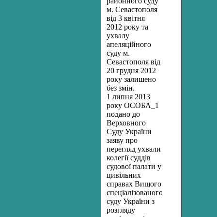
районного
суду
м. Севастополя
від
3 квітня
2012 року та
ухвалу
апеляційного
суду
м.
Севастополя від
20 грудня 2012
року залишено
без змін.
1 липня 2013
року ОСОБА_1
подано до
Верховного
Суду України
заяву про
перегляд ухвали
колегії суддів
судової палати у
цивільних
справах Вищого
спеціалізованого
суду України з
розгляду