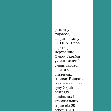
Лященко
Н
.
П
.
розглянувши в
судовому
засіданні заяву
ОСОБА_1 про
перегляд
Верховним
Судом України
ухвали колегії
суддів судової
палати у
цивільних
справах Вищого
спеціалізованого
суду
України
з
розгляду
цивільних
і
кримінальних
справ
від 29
березня 2013