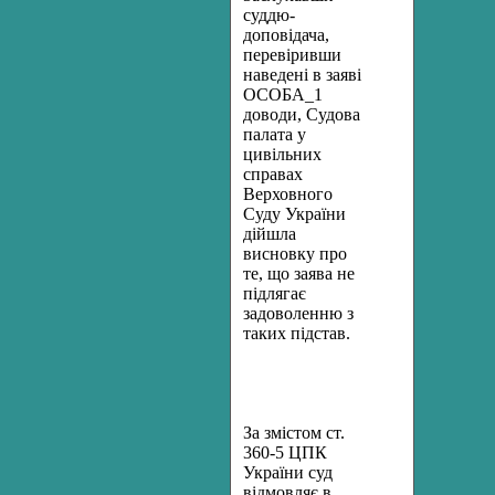
суддю-
доповідача,
перевіривши
наведені в заяві
ОСОБА_1
доводи, Судова
палата у
цивільних
справах
Верховного
Суду України
дійшла
висновку про
те, що заява не
підлягає
задоволенню з
таких підстав.
За змістом ст.
360-5 ЦПК
України суд
відмовляє в