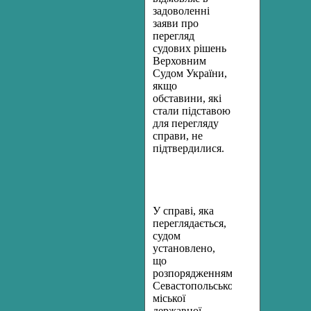
задоволенні
заяви про
перегляд
судових рішень
Верховним
Судом України,
якщо
обставини, які
стали підставою
для перегляду
справи, не
підтвердилися.
У справі, яка
переглядається,
судом
установлено
,
що
розпорядженням
Севастопольської
міської
державної