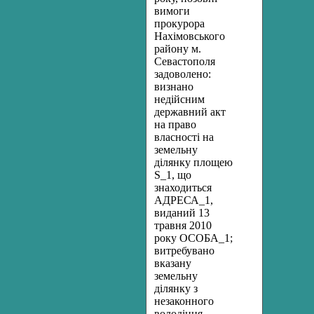
вимоги
прокурора
Нахімовського
району м.
Севастополя
задоволено:
визнано
недійсним
державний акт
на право
власності на
земельну
ділянку площею
S_1, що
знаходиться
АДРЕСА_1,
виданий 13
травня 2010
року ОСОБА_1;
витребувано
вказану
земельну
ділянку з
незаконного
володіння