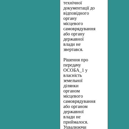
технічної
документації до
відповідного
органу
місцевого
самоврядування
або органу
державної
влади не
звертався.
Рішення про
передачу
ОСОБА_1 у
власність
земельної
ділянки
органом
місцевого
самоврядування
або органом
державної
влади не
приймалося.
Ухвалюючи