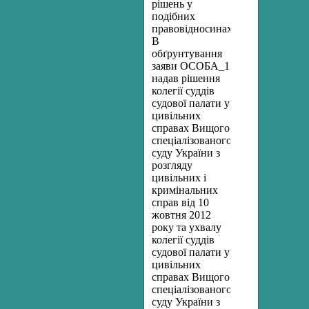
рішень у
подібних
правовідносинах.
В
обґрунтування
заяви ОСОБА_1
надав рішення
колегії суддів
судової палати у
цивільних
справах Вищого
спеціалізованого
суду України з
розгляду
цивільних і
кримінальних
справ
від 10
жовтня 2012
року та ухвалу
колегії суддів
судової палати у
цивільних
справах Вищого
спеціалізованого
суду України з