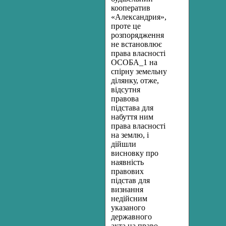
кооператив
«Александрия»,
проте це
розпорядження
не встановлює
права власності
ОСОБА_1 на
спірну земельну
ділянку, отже,
відсутня
правова
підстава для
набуття ним
права власності
на землю, і
дійшли
висновку про
наявність
правових
підстав для
визнання
недійсним
указаного
державного
акта на право