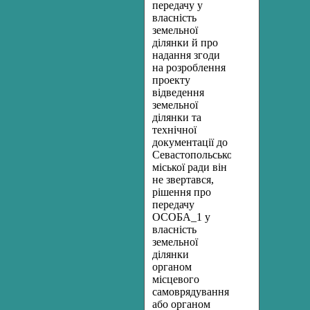
передачу у
власність
земельної
ділянки й про
надання згоди
на розроблення
проекту
відведення
земельної
ділянки та
технічної
документації до
Севастопольської
міської ради він
не звертався,
рішення про
передачу
ОСОБА_1 у
власність
земельної
ділянки
органом
місцевого
самоврядування
або органом