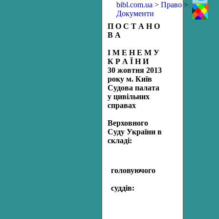
bibl.com.ua
>
Право
>
Документи
П О С Т А Н О
В А
І М Е Н Е М У
К Р А Ї Н И
30 жовтня
2013
року м. Київ
Судова палата
у цивільних
справах
Верховного
Суду України в
складі:
головуючого
Яреми
А
.
Г
.,
суддів
:
Григор
’
євої
Л
.
Гуменюка
В
.
І
.