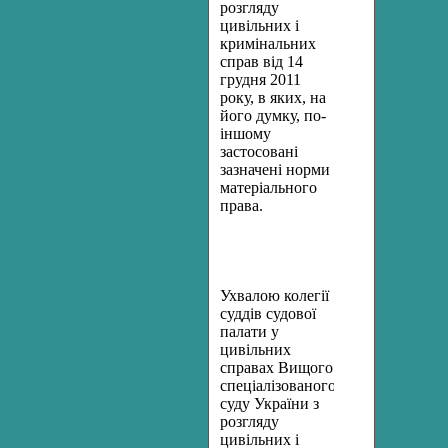
розгляду
цивільних і
кримінальних
справ від 14
грудня 2011
року, в яких, на
його думку, по-
іншому
застосовані
зазначені норми
матеріального
права.
Ухвалою
колегії
суддів
судової
палати
у
цивільних
справах
Вищого
спеціалізованого
суду
України
з
розгляду
цивільних
і