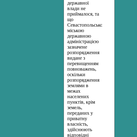
державної
влади не
приймалося, та
що
Севастопольською
міською
державною
адміністрацією
зазначене
розпорядження
видане з
перевищенням
повноважень,
оскільки
розпорядження
землями в
межах
населених
пунктів, крім
земель,
переданих у
приватну
власність,
здійснюють
відповідні