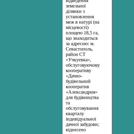
відведення
земельної
ділянки з
установлення
меж в натурі (на
місцевості)
площею 18,5 га,
що знаходиться
за адресою: м.
Севастополь,
район СТ
«Учкуевка»,
обслуговуючому
кооперативу
«Дачно-
будівельний
кооператив
«Александрия»
для будівництва
та
обслуговування
кварталу
індивідуальної
дачної забудови;
віднесено