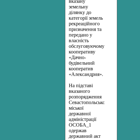
вказану
земельну
ділянку до
категорії земель
рекреаційного
призначення та
передано у
власність
обслуговуючому
кооперативу
«Дачно-
будівельний
кооператив
«Александрия».
На підставі
вказаного
розпорядження
Севастопольської
міської
державної
адміністрації
ОСОБА_1
одержав
державний акт