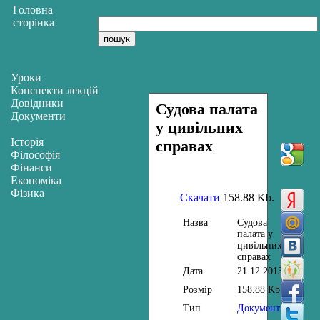
Головна
сторінка
Уроки
Конспекти лекцій
Довідники
Судова палата
Документи
у цивільних
Історія
справах
Філософія
Фінанси
Економіка
Фізика
Скачати
158.88 Kb.
Назва
Судова
палата у
цивільних
справах
Дата
21.12.2013
Розмір
158.88 Kb.
Тип
Документи