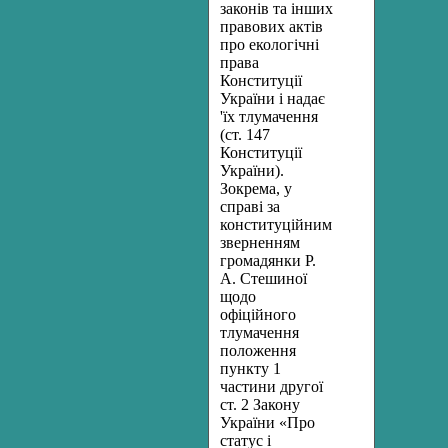
законів та інших
правових актів
про екологічні
права
Конституції
України і надає
'їх тлумачення
(ст. 147
Конституції
України).
Зокрема, у
справі за
конституційним
зверненням
громадянки Р.
А. Стешиної
щодо
офіційного
тлумачення
положення
пункту 1
частини другої
ст. 2 Закону
України «Про
статус і