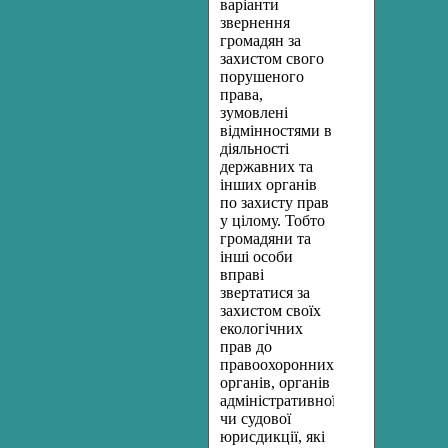
варіанти
звернення
громадян за
захистом свого
порушеного
права,
зумовлені
відмінностями в
діяльності
державних та
інших органів
по захисту прав
у цілому. Тобто
громадяни та
інші особи
вправі
звертатися за
захистом своїх
екологічних
прав до
правоохоронних
органів, органів
адміністративної
чи судової
юрисдикції, які