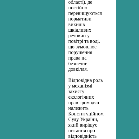
області), де
постійно
перевищуються
нормативи
викидів
шкідливих
речовин у
повітрі та воді,
що зумовлює
порушення
права на
безпечне
довкілля.
Відповідна роль
у механізмі
захисту
екологічних
прав громадян
належить
Конституційному
Суду України,
який вирішує
питання про
відповідність