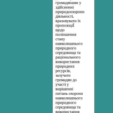
громадянами у
здійсненні
природоохоронної
діяльності,
враховувати їх
пропозоціЇ
щодо
поліпшення
стану
навколишнього
природного
середовища та
раціонального
використання
природних
ресурсів,
залучати
громадян до
участі у
вирішенні
питань охорони
навколишнього
природного
середовища та
використання