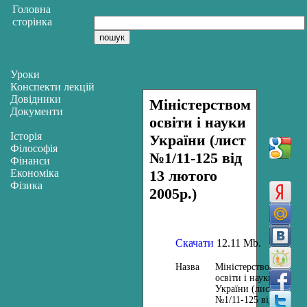
Головна
сторінка
Уроки
Конспекти лекцій
Довідники
Міністерством
Документи
освіти і науки
Історія
України (лист
Філософія
№1/11-125 від
Фінанси
Економіка
13 лютого
Фізика
2005р.)
Скачати
12.11 Mb.
Назва
Міністерством
освіти і науки
України (лист
№1/11-125 від