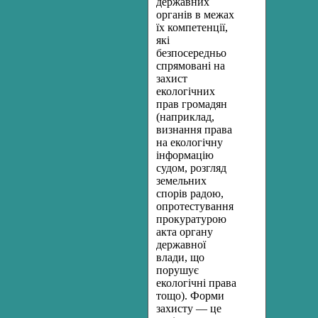
державних
органів в межах
їх компетенції,
які
безпосередньо
спрямовані на
захист
екологічних
прав громадян
(наприклад,
визнання права
на екологічну
інформацію
судом, розгляд
земельних
спорів радою,
опротестування
прокуратурою
акта органу
державної
влади, що
порушує
екологічні права
тощо). Форми
захисту — це