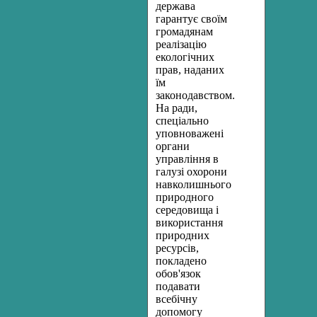
держава
гарантує своїм
громадянам
реалізацію
екологічних
прав, наданих
їм
законодавством.
На ради,
спеціально
уповноважені
органи
управління в
галузі охорони
навколишнього
природного
середовища і
використання
природних
ресурсів,
покладено
обов'язок
подавати
всебічну
допомогу