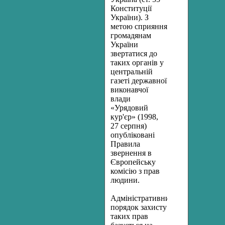
Конституції
України). З
метою сприяння
громадянам
України
звертатися до
таких органів у
центральній
газеті державної
виконавчої
влади
«Урядовий
кур'єр» (1998,
27 серпня)
опубліковані
Правила
звернення в
Європейську
комісію з прав
людини.
Адміністративний
порядок захисту
таких прав