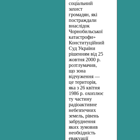
соціальний
захист
громадян, які
постраждали
внаслідок
Чорнобильської
катастрофи»
Конституційний
Суд України
рішенням від 25
жовтня 2000 р.
розтлумачив,
що зона
відчуження —
це територія,
яка з 26 квітня
1986 р. охоплює
ту частину
радіоактивне
небезпечних
земель, рівень
забруднення
яких зумовив
необхідність
евакуації