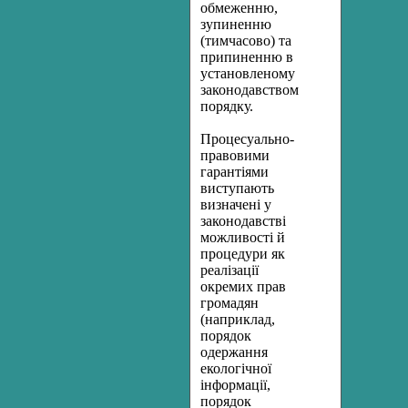
обмеженню,
зупиненню
(тимчасово) та
припиненню в
установленому
законодавством
порядку.
Процесуально-
правовими
гарантіями
виступають
визначені у
законодавстві
можливості й
процедури як
реалізації
окремих прав
громадян
(наприклад,
порядок
одержання
екологічної
інформації,
порядок