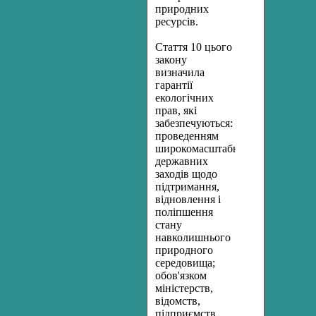
природних
ресурсів.
Стаття 10 цього
закону
визначила
гарантії
екологічних
прав, які
забезпечуються:
проведенням
широкомасштабних
державних
заходів щодо
підтримання,
відновлення і
поліпшення
стану
навколишнього
природного
середовища;
обов'язком
міністерств,
відомств,
підприємств,