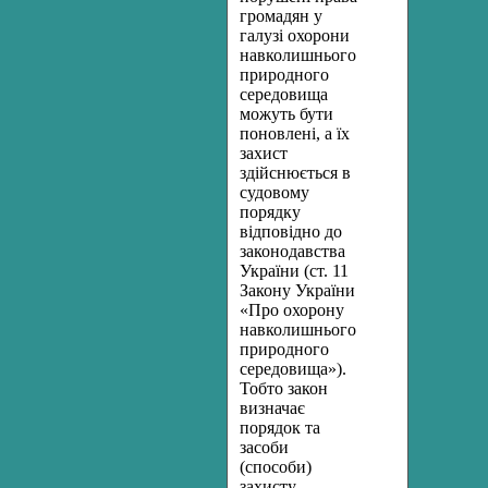
громадян у
галузі охорони
навколишнього
природного
середовища
можуть бути
поновлені, а їх
захист
здійснюється в
судовому
порядку
відповідно до
законодавства
України (ст. 11
Закону України
«Про охорону
навколишнього
природного
середовища»).
Тобто закон
визначає
порядок та
засоби
(способи)
захисту