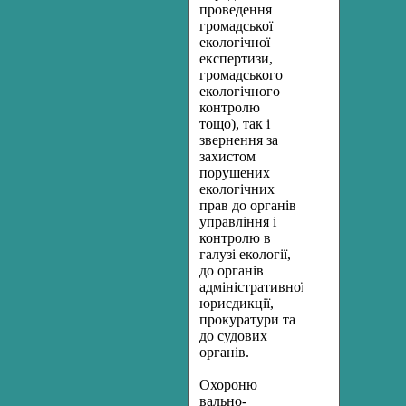
проведення
громадської
екологічної
експертизи,
громадського
екологічного
контролю
тощо), так і
звернення за
захистом
порушених
екологічних
прав до органів
управління і
контролю в
галузі екології,
до органів
адміністративної
юрисдикції,
прокуратури та
до судових
органів.
Охороню
вально-