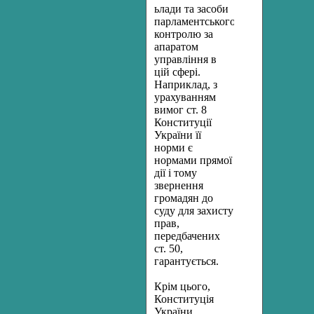
ьлади та засоби
парламентського
контролю за
апаратом
управління в
цій сфері.
Наприклад, з
урахуванням
вимог ст. 8
Конституції
України її
норми є
нормами прямої
дії і тому
звернення
громадян до
суду для захисту
прав,
передбачених
ст. 50,
гарантується.
Крім цього,
Конституція
України