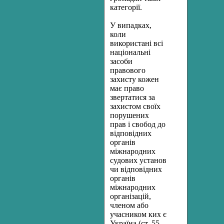
категорії.
У випадках,
коли
використані всі
національні
засоби
правового
захисту кожен
має право
звертатися за
захистом своїх
порушених
прав і свобод до
відповідних
органів
міжнародних
судових установ
чи відповідних
органів
міжнародних
організацій,
членом або
учасником ких є
Україна (ст. 55