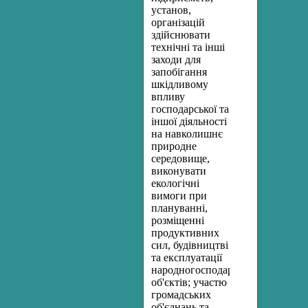
установ,
організацій
здійснювати
технічні та інші
заходи для
запобігання
шкідливому
впливу
господарської та
іншої діяльності
на навколишнє
природне
середовище,
виконувати
екологічні
вимоги при
плануванні,
розміщенні
продуктивних
сил, будівництві
та експлуатації
народногосподарських
об'єктів; участю
громадських
об'єднань та