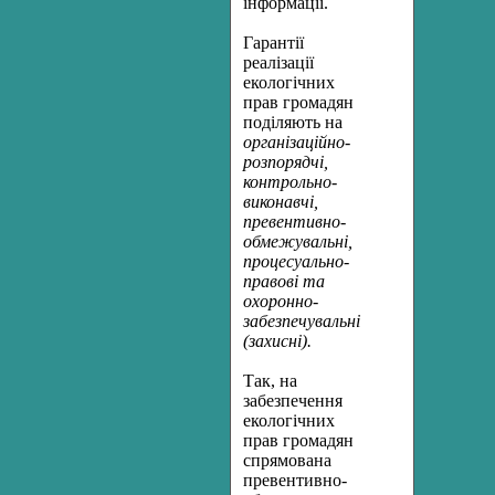
інформації.
Гарантії
реалізації
екологічних
прав громадян
поділяють на
організаційно-
розпорядчі,
контрольно-
виконавчі,
превентивно-
обмежувальні,
процесуально-
правові та
охоронно-
забезпечувальні
(захисні).
Так, на
забезпечення
екологічних
прав громадян
спрямована
превентивно-