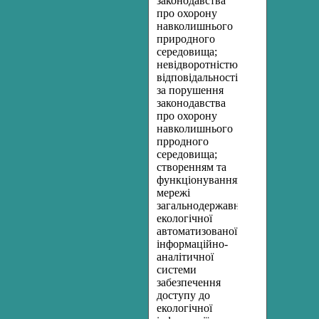
законодавства
про охорону
навколишнього
природного
середовища;
невідворотністю
відповідальності
за порушення
законодавства
про охорону
навколишнього
прродного
середовища;
створенням та
функціонуванням
мережі
загальнодержавної
екологічної
автоматизованої
інформаційно-
аналітичної
системи
забезпечення
доступу до
екологічної