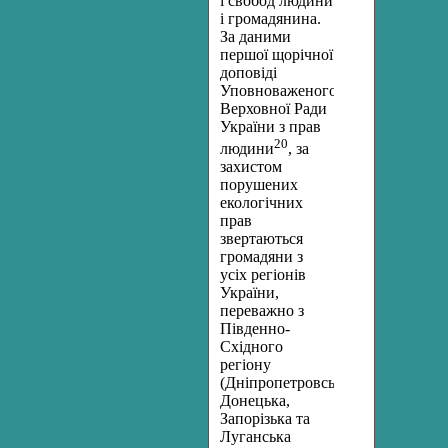
і свобод людини
і громадянина.
За даними
першої щорічної
доповіді
Уповноваженого
Верховної Ради
України з прав
20
людини
, за
захистом
порушених
екологічних
прав
звертаються
громадяни з
усіх регіонів
України,
переважно з
Південно-
Східного
регіону
(Дніпропетровська,
Донецька,
Запорізька та
Луганська