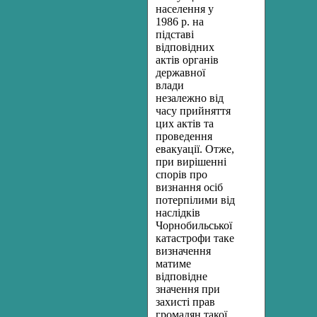
населення у
1986 р. на
підставі
відповідних
актів органів
державної
влади
незалежно від
часу прийняття
цих актів та
проведення
евакуації. Отже,
при вирішенні
спорів про
визнання осіб
потерпілими від
наслідків
Чорнобильської
катастрофи таке
визначення
матиме
відповідне
значення при
захисті прав
громадян такої