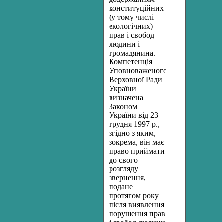
конституційних
(у тому числі
екологічних)
прав і свобод
людини і
громадянина.
Компетенція
Уповноваженого
Верховної Ради
України
визначена
Законом
України від 23
грудня 1997 р.,
згідно з яким,
зокрема, він має
право приймати
до свого
розгляду
звернення,
подане
протягом року
після виявлення
порушення прав