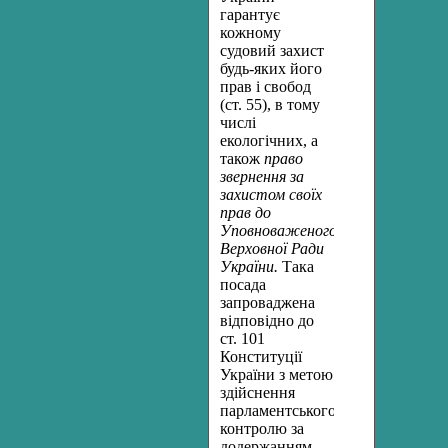
гарантує
кожному
судовий захист
будь-яких його
прав і свобод
(ст. 55), в тому
числі
екологічних, а
також
право
звернення за
захистом своїх
прав до
Уповноваженого
Верховної Ради
України.
Така
посада
запроваджена
відповідно до
ст. 101
Конституції
України з метою
здійснення
парламентського
контролю за
додержанням