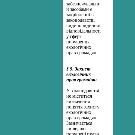
забезпечувальним
й засобами є
закріпленні в
законодавстві
види юридичної
відповідальності
у сфері
порушення
екологічних
прав громадян.
§ 5. Захист
екологічних
прав громадян
У законодавстві
не міститься
визначення
поняття захисту
екологічних
прав громадян.
Зазначається
лише, що
порушені права