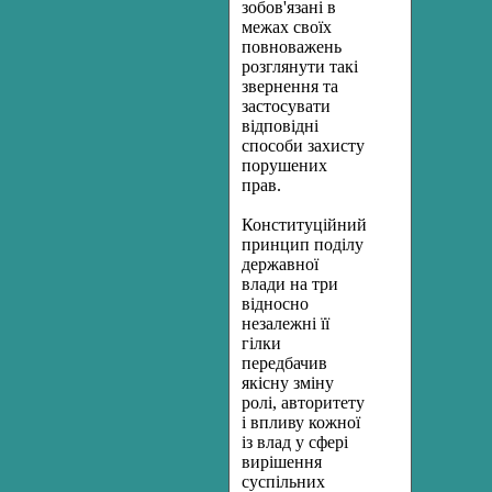
зобов'язані в
межах своїх
повноважень
розглянути такі
звернення та
застосувати
відповідні
способи захисту
порушених
прав.
Конституційний
принцип поділу
державної
влади на три
відносно
незалежні її
гілки
передбачив
якісну зміну
ролі, авторитету
і впливу кожної
із влад у сфері
вирішення
суспільних