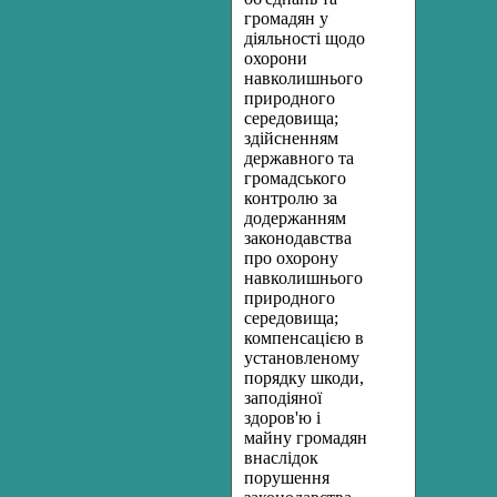
громадян у
діяльності щодо
охорони
навколишнього
природного
середовища;
здійсненням
державного та
громадського
контролю за
додержанням
законодавства
про охорону
навколишнього
природного
середовища;
компенсацією в
установленому
порядку шкоди,
заподіяної
здоров'ю і
майну громадян
внаслідок
порушення