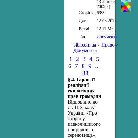
13 лютого
2005р.)
Сторінка
6/88
Дата
12.03.2013
Розмір
12.11 Mb.
Тип
Документи
bibl.com.ua
>
Право
>
Документи
1
2
3
4
5
7
8
9
...
6
88
§ 4. Гарантії
реалізації
екологічних
прав громадян
Відповідно до
ст. 11 Закону
України «Про
охорону
навколишнього
природного
середовища»