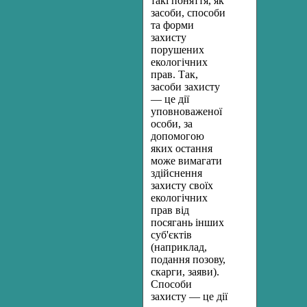
такі поняття, як
засоби, способи
та форми
захисту
порушених
екологічних
прав. Так,
засоби захисту
— це дії
уповноваженої
особи, за
допомогою
яких остання
може вимагати
здійснення
захисту своїх
екологічних
прав від
посягань інших
суб'єктів
(наприклад,
подання позову,
скарги, заяви).
Способи
захисту — це дії