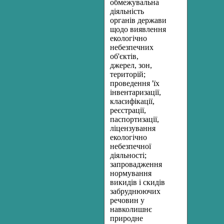
обмежувальна
діяльність
органів держави
щодо виявлення
екологічно
небезпечних
об'єктів,
джерел, зон,
територій;
проведення 'їх
інвентаризації,
класифікації,
реєстрації,
паспортизації,
ліцензування
екологічно
небезпечної
діяльності;
запровадження
нормування
викидів і скидів
забруднюючих
речовин у
навколишнє
природне