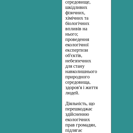
середовище,
шкідливих
фізичних,
хімічних та
біологічних
впливів на
нього;
проведення
екологічної
експертизи
об'єктів,
небезпечних
для стану
навколишнього
природного
середовища,
здоров'я і життя
людей.
Діяльність, що
перешкоджає
здійсненню
екологічних
прав громадян,
підлягає