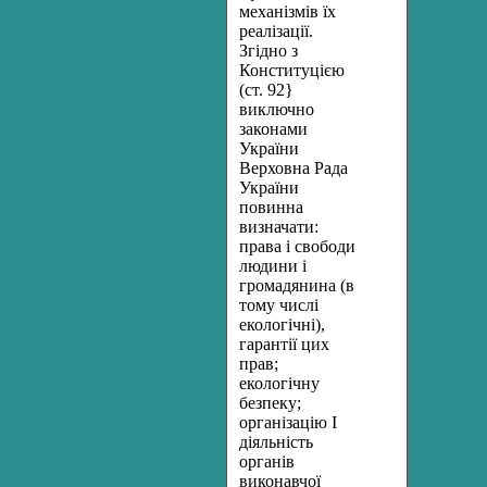
механізмів їх
реалізації.
Згідно з
Конституцією
(ст. 92}
виключно
законами
України
Верховна Рада
України
повинна
визначати:
права і свободи
людини і
громадянина (в
тому числі
екологічні),
гарантії цих
прав;
екологічну
безпеку;
організацію І
діяльність
органів
виконавчої