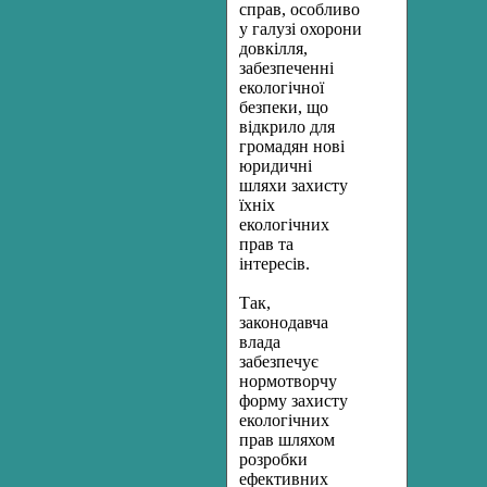
справ, особливо
у галузі охорони
довкілля,
забезпеченні
екологічної
безпеки, що
відкрило для
громадян нові
юридичні
шляхи захисту
їхніх
екологічних
прав та
інтересів.
Так,
законодавча
влада
забезпечує
нормотворчу
форму захисту
екологічних
прав шляхом
розробки
ефективних