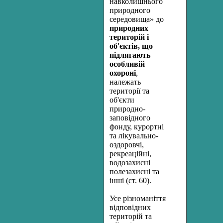
навколишнього
природного
середовища» до
природних
територій і
об'єктів, що
підлягають
особливій
охороні
,
належать
території та
об'єкти
природно-
заповідного
фонду, курортні
та лікувально-
оздоровчі,
рекреаційні,
водозахисні
полезахисні та
інші (ст. 60).
Усе різноманіття
відповідних
територій та