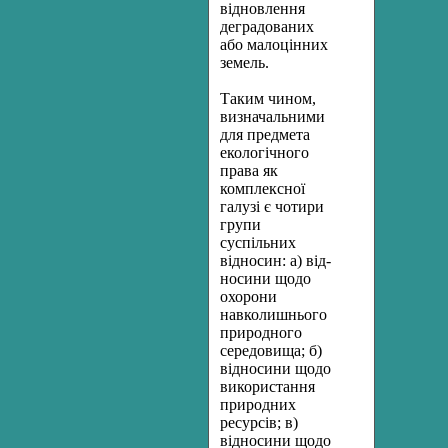
відновлення
деградованих
або малоцінних
земель.
Таким чином,
визначальними
для предмета
екологічного
права як
комплексної
галузі є чотири
групи
суспільних
відносин: а) від­
носини щодо
охорони
навколишнього
природного
середовища; б)
відносини щодо
використання
природних
ресурсів; в)
відносини щодо