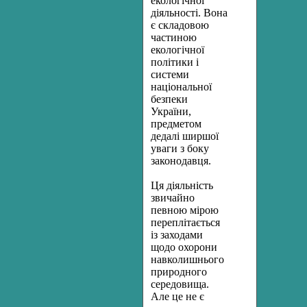
екологічної
діяльності. Вона
є скла­довою
частиною
екологічної
політики і
системи
національної
без­пеки
України,
предметом
дедалі ширшої
уваги з боку
законодавця.
Ця діяльність
звичайно
певною мірою
переплітається
із захода­ми
щодо охорони
навколишнього
природного
середовища.
Але це не є