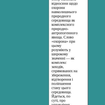
відносини щодо
охорони
навколиш­нього
природного
середовища як
комплексного
природно-
антро­погенного
явища. Слово
«охорона» при
цьому
розуміють у
широ­кому
значенні — як
комплекс
заходів,
спрямованих на
збережен­ня,
відтворення і
поліпшення
стану цього
середовища.
Йдеться, по
суті, про
управління