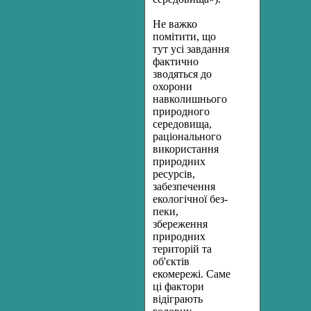
Не важко
помітити, що
тут усі завдання
фактично
зводяться до
охорони
навколишнього
природного
середовища,
раціонального
використання
природних
ресурсів,
забезпечення
екологічної без­
пеки,
збереження
природних
територій та
об'єктів
екомережі. Саме
ці фактори
відіграють