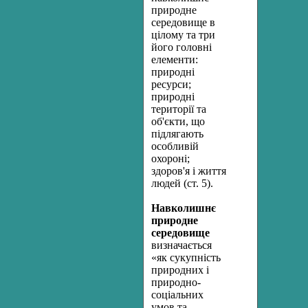
природне
середовище в
цілому та три
його головні
елементи:
природні
ресурси;
природні
території та
об'єкти, що
підлягають
особливій
охороні;
здоров'я і життя
людей (ст. 5).
Навколишнє
природне
середовище
визначається
«як сукупність
природних і
природно-
соціальних
умов та