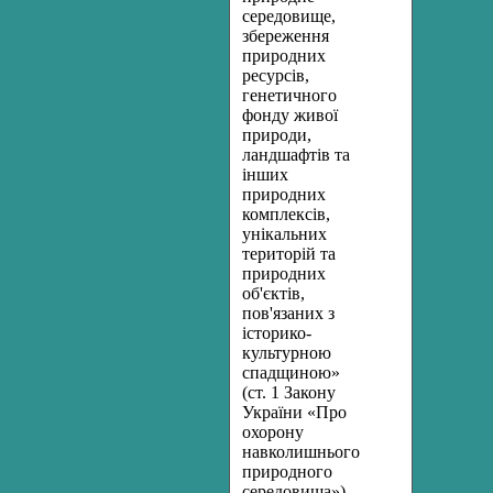
середовище,
збереження
природних
ресурсів,
генетичного
фонду живої
природи,
ландшафтів та
інших
природних
комплексів,
унікальних
територій та
природних
об'єк­тів,
пов'язаних з
історико-
культурною
спадщиною»
(ст. 1 Закону
України «Про
охорону
навколишнього
природного
середовища»).