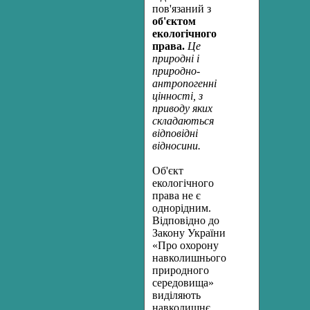
пов'язаний з
об'єктом
екологічного
права.
Це
природні і
природно-
антропогенні
цінності, з
приводу яких
складаються
відповідні
відносини.
Об'єкт
екологічного
права не є
однорідним.
Відповідно до
Закону України
«Про охорону
навколишнього
природного
середовища»
виділяють
навколишнє