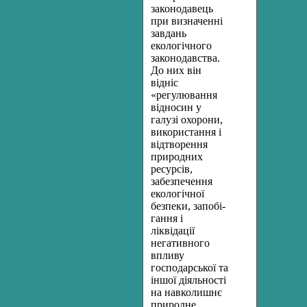
законодавець
при визначенні
завдань
екологічного
законодавства.
До них він
відніс
«регулювання
відносин у
галузі охорони,
використання і
відтворен­ня
природних
ресурсів,
забезпечення
екологічної
безпеки, запобі­
гання і
ліквідації
негативного
впливу
господарської та
іншої діяль­ності
на навколишнє
природне