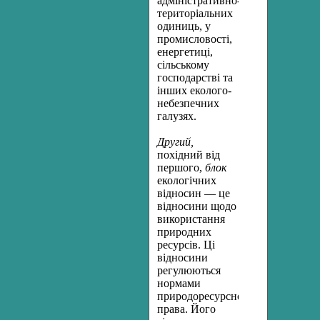
адміністративно-
територіальних
одиниць, у
промисло­вості,
енергетиці,
сільському
господарстві та
інших еколого-
небезпечних
галузях.
Другий,
похідний від
першого,
блок
екологічних
відносин — це
відносини щодо
використання
природних
ресурсів. Ці
відносини
регулюються
нормами
природоресурсного
права. Його