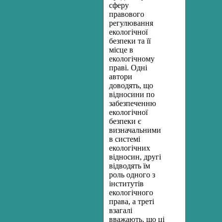
сферу
правового
регулювання
екологічної
безпеки та її
місце в
екологічному
праві. Одні
автори
доводять, що
відносини по
забезпеченню
екологічної
безпеки є
визначальними
в системі
екологічних
відносин, другі
відводять їм
роль одного з
інститутів
екологічного
права, а треті
взагалі
вважають, що ці