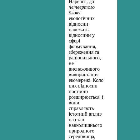
Нарешті, до
четвертого
блоку
екологічних
відносин
належать
відносини у
сфері
формування,
збереження та
раціонального,
не
виснажливого
використання
екомережі. Коло
цих відносин
постійно
розширюється, і
вони
справляють
істотний вплив
на стан
навколишнього
природного
середовища,