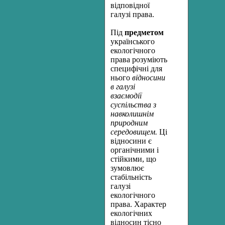
відповідної
галузі права.
Під
предметом
українського
екологічного
права розуміють
специфічні для
нього
відносини
в галузі
взаємодії
суспільства з
навколишнім
природним
середовищем.
Ці
відносини є
органічними і
стійкими, що
зумовлює
стабільність
галузі
екологічного
права. Характер
екологічних
відносин тісно