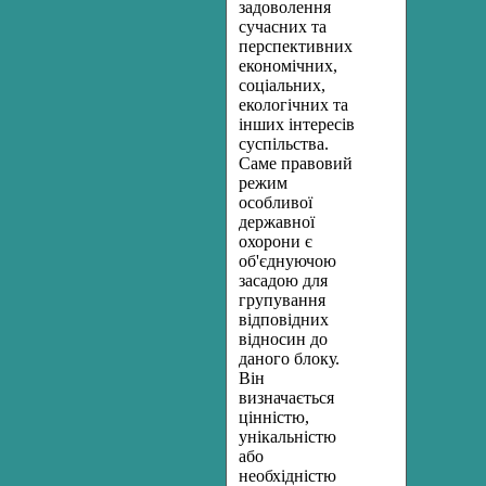
задоволення
сучасних та
перспективних
економічних,
соціальних,
екологічних та
інших інтересів
суспільства.
Саме правовий
режим
особливої
державної
охорони є
об'єднуючою
засадою для
групування
відповідних
відно­син до
даного блоку.
Він
визначається
цінністю,
унікальністю
або
необхідністю