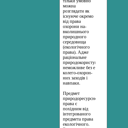
тільки умовно
можна
розглядати як
існуюче окремо
від права
охорони на­
вколишнього
природного
середовища
(екологічного
права). Адже
раціональне
природокористування
неможливе без е
колего-охорон­
них заходів і
навпаки.
Предмет
природоресурсного
права є
похідним від
інтегрованого
предмета права
екологічного.