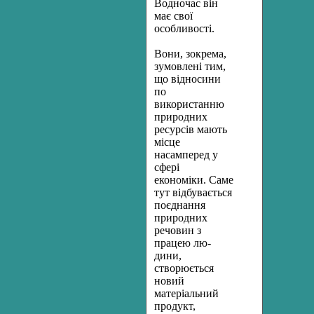
Водночас він
має свої
особливості.
Вони, зокрема,
зумовлені тим,
що відносини
по
використанню
природних
ресурсів мають
місце
насамперед у
сфері
економіки. Саме
тут відбувається
поєднання
природних
речовин з
працею лю­
дини,
створюється
новий
матеріальний
продукт,