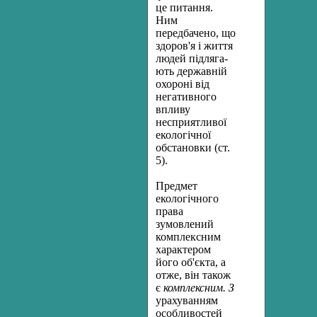
це питання.
Ним
передбачено, що
здоров'я і життя
людей підляга­
ють державній
охороні від
негативного
впливу
несприятливої
еко­логічної
обстановки (ст.
5).
Предмет
екологічного
права
зумовлений
комплексним
характе­ром
його об'єкта, а
отже, він також
є
комплексним. З
урахуванням
особливостей