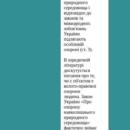
природ­ного
середовища і
відповідно до
законів та
міжнародних
зо­бов'язань
України
підлягають
особливій
охороні (ст. 3).
В юридичній
літературі
дискутується
питання про те,
чи є об'єктом е
колото-правової
охорони
людина. Закон
України «Про
охорону
навколишнього
природного
середовища»
фактично знімає