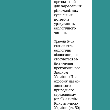
призначений
для задоволення
різноманітних
суспільних
потреб із
урахуванням
еко­логічного
чинника.
Третій блок
становлять
екологічні
відносини, що
стосуються за­
безпечення
проголошеного
Законом
України «Про
охорону навко­
лишнього
природного
середовища»
(ст. 9), а потім і
Конституцією
України (ст. 50)