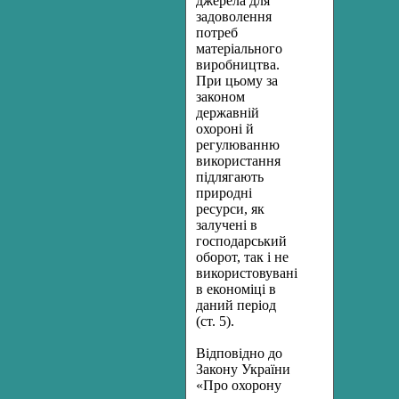
джерела для
задоволення
потреб
матеріального
виробництва.
При цьому за
законом
державній
охороні й
регулюванню
використання
підлягають
природні
ресурси, як
залучені в
господарський
оборот, так і не
використовувані
в економіці в
даний період
(ст. 5).
Відповідно до
Закону України
«Про охорону