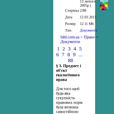
13 лютого
2005р.)
Сторінка
2/88
Дата
12.03.2013
Розмір
12.11 Mb.
Тип
Документи
bibl.com.ua
>
Право
>
Документи
1
3
4
5
2
6
7
8
9
...
88
§ 3. Предмет і
об'єкт
екологічного
права
Для того щоб
будь-яка
сукупність
правових норм
була визнана
самостійною