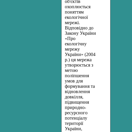
об'єктів
охоплюється
поняттям
екологічної
мережі.
Відповідно до
Закону України
«Про
екологічну
мережу
України» (2004
р.) ця мережа
утворюється з
метою
поліпшення
умов для
формування та
відновлення
довкілля,
підвищення
природно-
ресурсного
потенціалу
території
України,