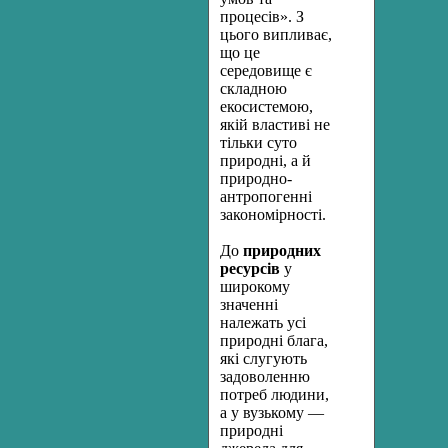
процесів». З
цього випливає,
що це
середовище є
складною
екосистемою,
якій властиві не
тільки суто
природні, а й
природно-
антропогенні
закономірності.
До
природних
ресурсів
у
широкому
значенні
належать усі
природні блага,
які слугують
задоволенню
потреб людини,
а у вузькому —
природні