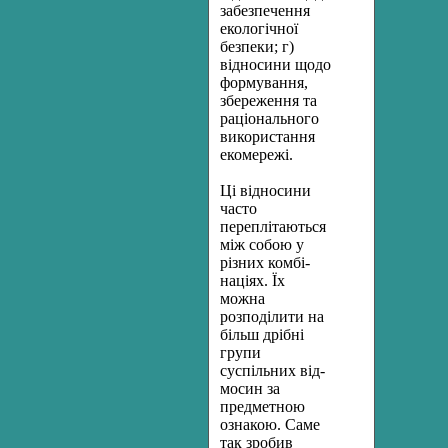
забезпечення
екологічної
безпеки; г)
відносини щодо
форму­вання,
збереження та
раціонального
використання
екомережі.
Ці відносини
часто
переплітаються
між собою у
різних комбі­
націях. Їх
можна
розподілити на
більш дрібні
групи
суспільних від-
мосин за
предметною
ознакою. Саме
так зробив