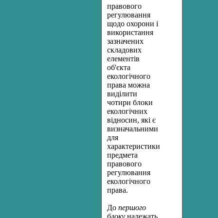
правового
регулювання
щодо охорони і
використан­ня
зазначених
складових
елементів
об'єкта
екологічного
права можна
виділити
чотири блоки
екологічних
відносин, які є
визна­чальними
для
характеристики
предмета
правового
регулювання
екологічного
права.
До
першого
блоку
належать