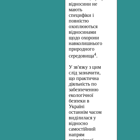
відносини не
мають
специфіки і
повністю
охоплюються
відноси­нами
щодо охорони
навколишнього
природного
4
середовища
.
У зв'язку з цим
слід зазначити,
що практична
діяльність по
забез­печенню
екологічної
безпеки в
Україні
останнім часом
виділилася у
відносно
самостійний
напрям