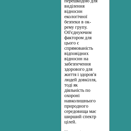
перешкодою для
виділення
відносин
екологічної
безпеки в ок­
рему групу.
Об'єднуючим
фактором для
цього є
спрямованість
відповідних
відносин на
забезпечення
здорового для
життя і здо­ров'я
людей довкілля,
тоді як
діяльність по
охороні
навколишньо­го
природного
середовища має
ширший спектр
цілей.