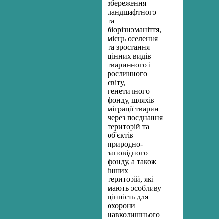
збереження
ландшафтного
та
біорізноманіття,
місць оселення
та зростання
цінних видів
тваринного і
рослинного
світу,
генетичного
фонду, шляхів
міграції тварин
через поєднання
територій та
об'єктів
природно-
заповідного
фонду, а також
інших
територій, які
мають особливу
цінність для
охорони
навколишнього