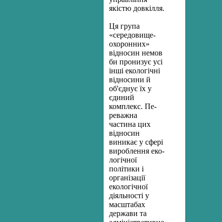
якістю довкілля.
Ця група
«середовище-
охоронних»
відносин немов
би пронизує усі
інші екологічні
відносини й
об'єднує їх у
єдиний
комплекс. Пе­
реважна
частина цих
відносин
виникає у сфері
вироблення еко­
логічної
політики і
організації
екологічної
діяльності у
масштабах
держави та