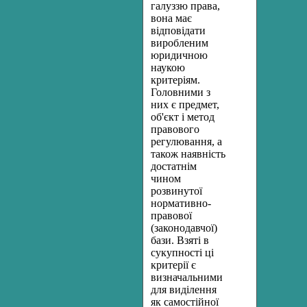
галуззю права,
вона має
відповідати
виробленим
юридичною
наукою
критеріям.
Головними з
них є предмет,
об'єкт і метод
правового
регулювання, а
також наявність
достатнім
чином
розвинутої
нормативно-
правової
(законодавчої)
бази. Взяті в
сукупності ці
критерії є
визначальними
для виділення
як самостійної