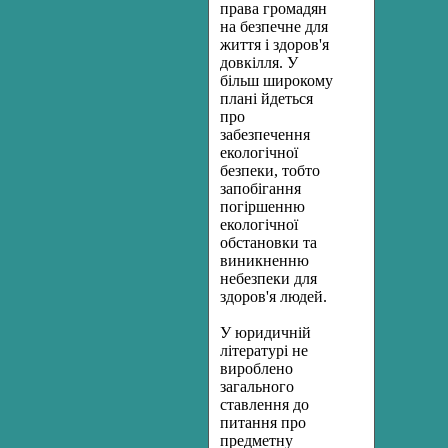
права громадян
на безпечне для
життя і здоров'я
довкілля. У
більш широкому
плані йдеться
про
забезпечення
еко­логічної
безпеки, тобто
запобігання
погіршенню
екологічної
обста­новки та
виникненню
небезпеки для
здоров'я людей.
У юридичній
літературі не
вироблено
загального
ставлення до
питання про
предметну