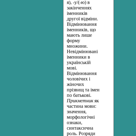
я), -у/(-ю) в
закінченнях
іменників
другої відміни.
Відмінювання
іменників, що
мають лише
форму
множини.
Невідмінювані
іменники в
українській
мові.
Відмінювання
чоловічих і
жіночих
прізвищ та імен
по батькові.
Прикметник
як
частина мови:
значення,
морфологічні
ознаки,
синтаксична
роль. Розряди