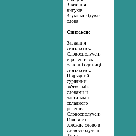
Значення
вигуків.
Звуконаслідувальні
слова.
Синтаксис
Завдання
синтаксису.
Словосполучення
й речення як
основні одиниці
синтаксису.
Підрядний і
сурядний
зв'язок між
словами й
частинами
складного
речення.
Словосполучення.
Головне й
залежне слово в
словосполученні.
Типи