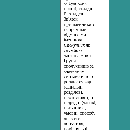
за будовою:
прості, складні
й складені.
Зв'язок
прийменника з
непрямими
відмінками
іменника.
Сполучник
як
службова
частина мови.
Групи
сполучників за
значенням і
синтаксичною
роллю: сурядні
(єднальні,
розділові,
протиставні) й
підрядні (часові,
причинові,
умовні, способу
дії, мети,
допустові,
порівняльні,