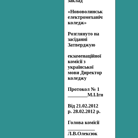
заклад
«Нововолинський
електромеханічний
коледж»
Розглянуто на
засіданні
Затверджую
екзаменаційної
комісії з
української
мови Директор
коледжу
Протокол № 1
________М.І.Ігнатюк
Від 21.02.2012
р. 28.02.2012 р.
Голова комісії
___________
Л.В.Олексюк