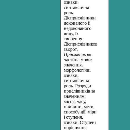
ознаки,
синтаксична
роль.
Дієприслівники
доконаного й
недоконаного
виду, їх
творення.
Дієприслівниковий
зворот.
Прислівник
як
частина мови:
значення,
морфологічні
ознаки,
синтаксична
роль. Розряди
прислівників за
значенням:
місця, часу,
причини, мети,
способу дії, міри
і ступе­ня,
ознаки. Ступені
порівняння