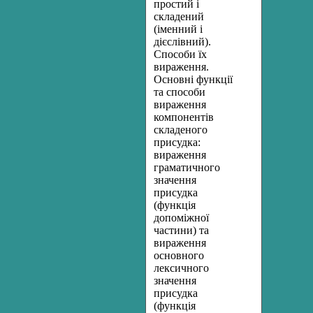
простий і
складений
(іменний і
дієслівний).
Способи їх
вираження.
Основні функції
та способи
вираження
компонентів
складеного
присудка:
вираження
граматичного
значення
присудка
(функція
допоміжної
частини) та
вираження
основного
лексичного
значення
присудка
(функція