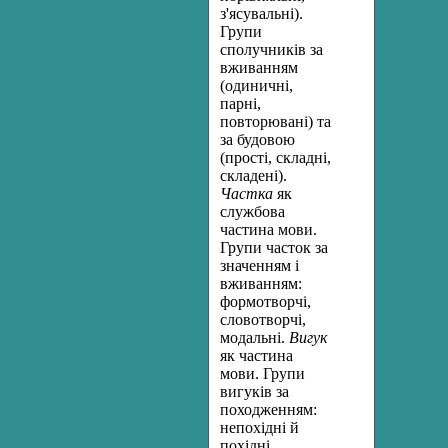
з'ясувальні).
Групи
сполучників за
вживанням
(одиничні,
парні,
повторювані) та
за будовою
(прості, складні,
складені).
Частка
як
службова
частина мови.
Групи часток за
значенням і
вживанням:
формотворчі,
словотворчі,
модальні.
Вигук
як частина
мови. Групи
вигуків за
походженням:
непохідні й
похідні.