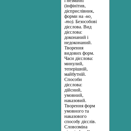
і незмінні
(інфінітив,
дієприслівник,
форми на
-но,
-то).
Безособові
дієслова. Вид
дієслова:
доконаний і
недоконаний.
Творення
видових форм.
Часи дієслова:
минулий,
теперішній,
майбутній.
Способи
дієслова:
дійсний,
умовний,
наказовий.
Творення форм
умовного та
наказового
способу дієслів.
Словозміна