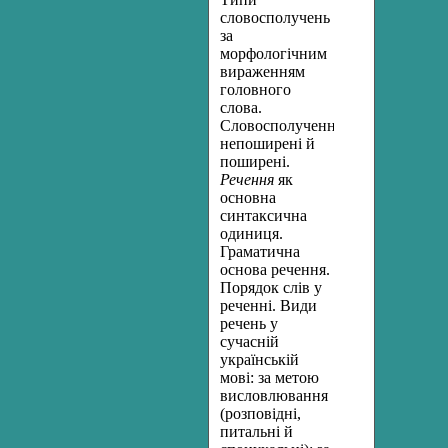
словосполучень
за
морфологічним
вираженням
головного
слова.
Словосполучення
непоширені й
поширені.
Речення
як
основна
синтаксична
одиниця.
Граматична
основа речення.
Порядок слів у
реченні. Види
речень у
сучасній
українській
мові: за метою
висловлювання
(розповідні,
питальні й