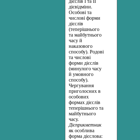
дієслів І та II
дієвідміни.
Особові та
числові форми
дієслів
(теперішнього
та майбутнього
часу й
наказового
способу). Родові
та числові
форми дієслів
(минулого часу
й умовного
способу).
Чергування
приголосних в
особових
формах дієслів
теперішнього та
майбутнього
часу.
Дієприкметник
як особлива
форма дієсло­ва: