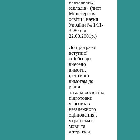
навчальних
закладів» (лист
Міністерства
освіти і науки
України № 1/11-
3580 від
22.08.2001р.)
До програми
вступної
співбесіди
внесено
вимоги,
ідентичні
вимогам до
рівня
загальноосвітньої
підготовки
учасників
незалежного
оцінювання з
української
мови та
літератури.