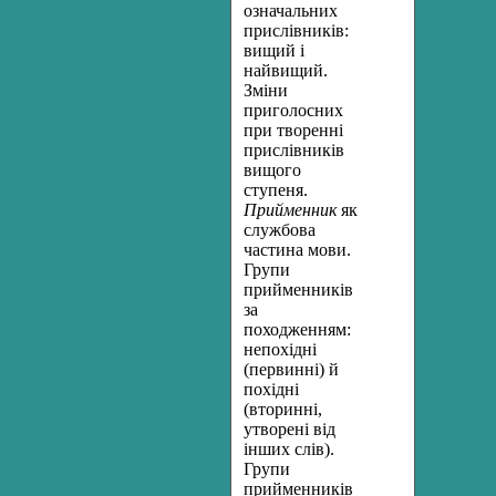
означальних
прислівників:
вищий і
найвищий.
Зміни
приголосних
при творенні
прислівників
вищого
ступеня.
Прийменник
як
службова
частина мови.
Групи
прийменників
за
походженням:
непохідні
(первинні) й
похідні
(вторинні,
утворені від
інших слів).
Групи
прийменників