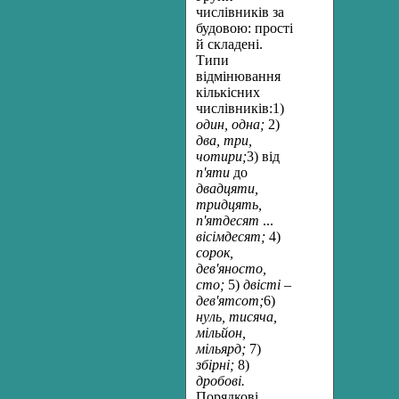
числівників за
будовою: прості
й складені.
Типи
відмінювання
кількісних
числівників:1)
один, одна;
2)
два, три,
чотири;
3) від
п'яти
до
двадцяти,
тридцять,
п'ятдесят
...
вісімдесят;
4)
сорок,
дев'яносто,
сто;
5)
двісті –
дев'ятсот;
6)
нуль, тисяча,
мільйон,
мільярд;
7)
збірні;
8)
дробові.
Порядкові