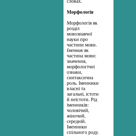
словах.
Морфологія
Морфологія як
розділ
мовознавчої
науки про
частини мови.
Іменник
як
частина мови:
значення,
морфологічні
ознаки,
синтаксична
роль. Іменники
власні та
загальні, істоти
й неістоти. Рід
іменників:
чоловічий,
жіночий,
середній.
Іменники
спільного роду.