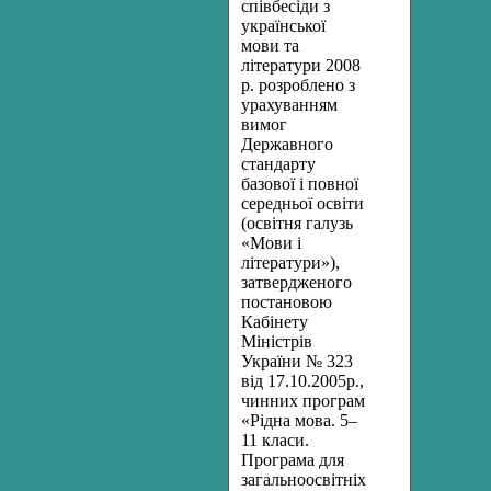
співбесіди з
української
мови та
літератури 2008
р. розроблено з
урахуванням
вимог
Державного
стандарту
базової і повної
середньої освіти
(освітня галузь
«Мови і
літератури»),
затвердженого
постановою
Кабінету
Міністрів
України № 323
від 17.10.2005р.,
чинних програм
«Рідна мова. 5­–
11 класи.
Програма для
загальноосвітніх