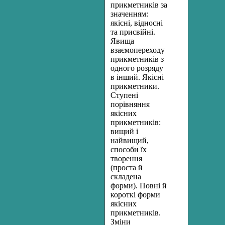
прикметників за
значенням:
якісні, відносні
та присвійні.
Явища
взаємопереходу
прикметників з
одного розряду
в інший. Якісні
прикметники.
Ступені
порівняння
якісних
прикметників:
вищий і
найвищий,
способи їх
творення
(проста й
складена
форми). Повні й
короткі форми
якісних
прикметників.
Зміни