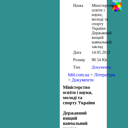
Назва
Міністерство
освіти і
науки,
молоді та
спорту
України
Державний
вищий
навчальний
заклад
Дата
14.05.2013
Розмір
88.54 Kb.
Тип
Документи
bibl.com.ua
>
Література
>
Документи
Міністерство
освіти і науки,
молоді та
спорту України
Державний
вищий
навчальний