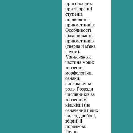
приголосних
при творенні
ступе­нів
порівняння
прикметників.
Особливості
відмінювання
прикметників
(тверда й м'яка
групи).
Числівник
як
частина мови:
значення,
морфологічні
ознаки,
синтаксична
роль. Розряди
числівників за
значенням:
кількісні (на
означення цілих
чисел, дробові,
збірні) й
порядкові.
Групи