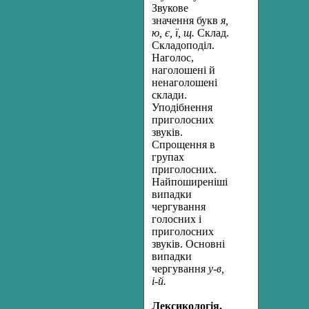
Звукове
значення букв
я,
ю, є, ї, щ.
Склад.
Складоподіл.
Наголос,
наголошені й
ненаголошені
склади.
Уподібнення
приголосних
звуків.
Спрощення в
групах
приголосних.
Найпоширеніші
випадки
чергування
голос­них і
приголосних
звуків. Основні
випадки
чергування
у-в,
і-й.
Лексикологія.