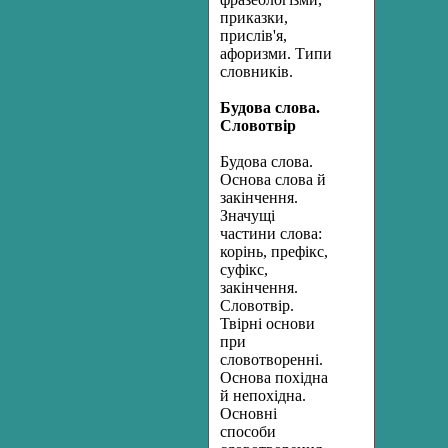
приказки,
прислів'я,
афоризми. Типи
словників.
Будова слова.
Словотвір
Будова слова.
Основа слова й
закінчення.
Значущі
частини слова:
корінь, префікс,
суфікс,
закінчення.
Словотвір.
Твірні основи
при
словотворенні.
Основа похідна
й непохідна.
Основні
способи