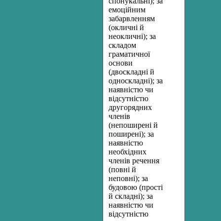
спонукальні); за
емоційним
забарвленням
(окличні й
неокличні); за
складом
граматичної
основи
(двоскладні й
односкладні); за
наявністю чи
відсутністю
другорядних
членів
(непоширені й
поширені); за
наявністю
необхідних
членів речення
(повні й
неповні); за
будовою (прості
й складні); за
наявністю чи
відсутністю