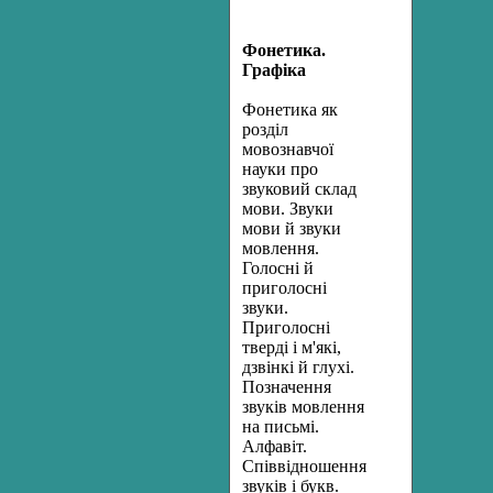
Фонетика.
Графіка
Фонетика як
розділ
мовознавчої
науки про
звуковий склад
мови. Звуки
мови й звуки
мовлення.
Голосні й
приголосні
звуки.
Приголосні
тверді і м'які,
дзвінкі й глухі.
Позначення
звуків мовлення
на пись­мі.
Алфавіт.
Співвідношення
звуків і букв.