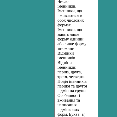
Число
іменників.
Іменники, що
вживаються в
обох числових
формах.
Іменники, що
мають лише
форму однини
або лише форму
множини.
Відмінки
іменників.
Відміни
іменників:
перша, друга,
третя, четверта.
Поділ іменників
першої та другої
відмін на групи.
Особливості
вживання та
написання
відмінкових
форм. Буква -а(-