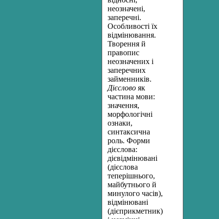
неозначені,
заперечні.
Особливості їх
відмінювання.
Творення й
правопис
неозначених і
заперечних
займенників.
Дієслово
як
частина мови:
значення,
морфологічні
ознаки,
синтаксична
роль. Форми
дієслова:
дієвідмінювані
(дієслова
теперішнього,
майбутнього й
минулого часів),
відмінювані
(дієприкметник)