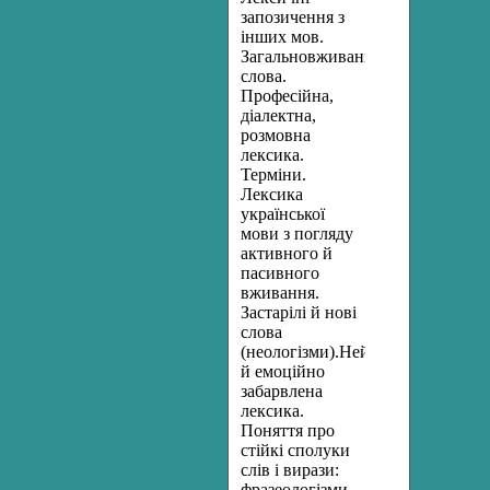
запозичення з
інших мов.
Загальновживані
слова.
Професійна,
діалектна,
розмовна
лексика.
Терміни.
Лексика
української
мови з погляду
активного й
пасивного
вживання.
Застарілі й нові
слова
(неологізми).Нейтральна
й емоційно
забарвлена
лексика.
Поняття про
стійкі сполуки
слів і вирази:
фразеологізми,