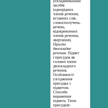
ускладнювальних
засобів
(однорідних
членів речення,
вставних слів,
словосполучень,
речень,
відокремлених
членів речення,
звертання).
Просте
двоскладне
речення.
Підмет
і присудок як
головні члени
двоскладного
речення.
Особливості
узгодження
присудка з
підметом.
Способи
вираження
підмета. Типи
присудків: