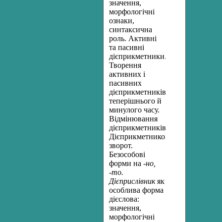
значення,
морфологічні
ознаки,
синтаксична
роль. Активні
та пасивні
дієприкметники.
Творення
активних і
пасивних
дієприкметників
теперішнього й
минулого часу.
Відмінювання
дієприкметників.
Дієприкметниковий
зворот.
Безособові
форми на
-но,
-то.
Дієприслівник
як
особлива форма
дієслова:
значення,
морфологічні