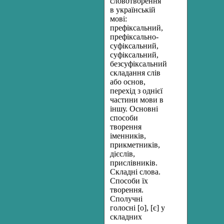
словотворення
в українській
мові:
префіксальний,
префіксально-
суфіксальний,
суфіксальний,
безсуфіксальний,
складання слів
або основ,
перехід з однієї
частини мови в
іншу. Основні
способи
творення
іменників,
прикметників,
дієслів,
прислівників.
Складні слова.
Способи їх
творення.
Сполучні
голосні [о], [є] у
складних