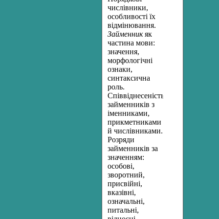
числівники,
особливості їх
відмінювання.
Займенник
як
частина мови:
значення,
морфологічні
ознаки,
синтаксична
роль.
Співвіднесеність
займенників з
іменниками,
прикметниками
й числівниками.
Розряди
займенників за
значенням:
особові,
зворотний,
присвійні,
вказівні,
означальні,
питальні,
відносні,