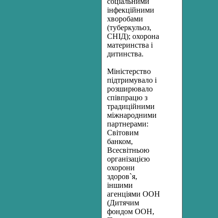
соціальними
інфекційними
хворобами
(туберкульоз,
СНІД); охорона
материнства і
дитинства.
Міністерство
підтримувало і
розширювало
співпрацю з
традиційними
міжнародними
партнерами:
Світовим
банком,
Всесвітньою
організацією
охорони
здоров`я,
іншими
агенціями ООН
(Дитячим
фондом ООН,