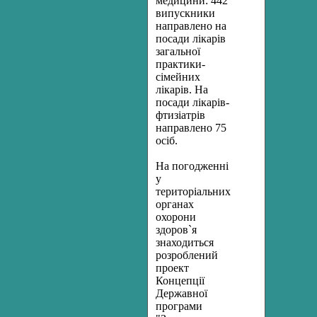
медицини: 442
випускники
направлено на
посади лікарів
загальної
практики-
сімейних
лікарів. На
посади лікарів-
фтизіатрів
направлено 75
осіб.
На погодженні
у
територіальних
органах
охорони
здоров`я
знаходиться
розроблений
проект
Концепції
Державної
програми