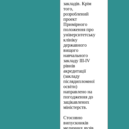
закладів. Крім
того,
розроблений
проект
Примірного
положення про
університетську
клініку
державного
вищого
навчального
закладу ІІІ-IV
рівнів
акредитації
(закладу
післядипломної
освіти)
направлено на
погодження до
зацікавлених
міністерств.
Стосовно
випускників
медичних вузів,