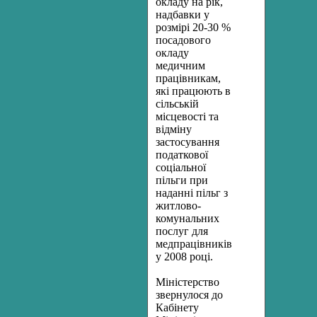
окладу на рік,
надбавки у
розмірі 20-30 %
посадового
окладу
медичним
працівникам,
які працюють в
сільській
місцевості та
відміну
застосування
податкової
соціальної
пільги при
наданні пільг з
житлово-
комунальних
послуг для
медпрацівників
у 2008 році.
Міністерство
звернулося до
Кабінету