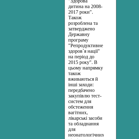
"Здорова
дитина на 2008-
2017 роки".
Також
розроблена та
затверджено
Державну
програму
"Репродуктивне
здоров`я нації"
на період до
2015 року". В
цьому напрямку
також
вживаються й
інші заходи:
передбачено
закупівлю тест-
систем для
обстеження
вагітних,
лікарські засоби
та обладнання
для
неонатологічних