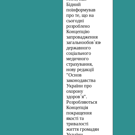
Бідний
поінформував
про те, що на
сьогодні
розроблено
Концепцію
запровадження
загальнообов`язкового
державного
соціального
медичного
страхування,
нову редакції
"Основ
законодавства
України про
охорону
здоров`я".
Розробляються
Концепція
покращення
якості та
тривалості
життя громадян
України,