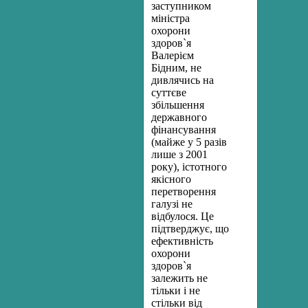
заступником
міністра
охорони
здоров`я
Валерієм
Бідним, не
дивлячись на
суттєве
збільшення
державного
фінансування
(майже у 5 разів
лише з 2001
року), істотного
якісного
перетворення
галузі не
відбулося. Це
підтверджує, що
ефективність
охорони
здоров`я
залежить не
тільки і не
стільки від