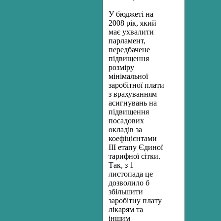
У бюджеті на
2008 рік, який
має ухвалити
парламент,
передбачене
підвищення
розміру
мінімальної
заробітної плати
з врахуванням
асигнувань на
підвищення
посадових
окладів за
коефіцієнтами
ІІІ етапу Єдиної
тарифної сітки.
Так, з 1
листопада це
дозволило б
збільшити
заробітну плату
лікарям та
іншим