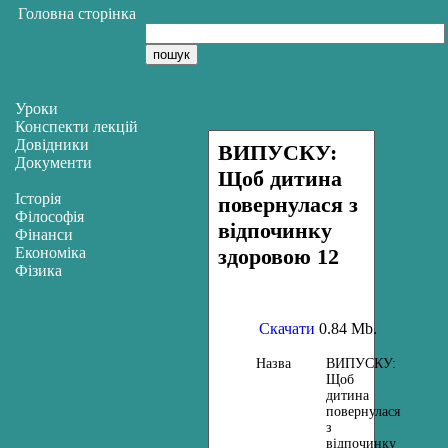
Головна сторінка
Уроки
Конспекти лекцій
Довідники
ВИПУСКУ:
Документи
Щоб дитина
Історія
повернулася з
Філософія
відпочинку
Фінанси
Економіка
здоровою 12
Фізика
Скачати
0.84 Mb.
Назва
ВИПУСКУ:
Щоб
дитина
повернулася
з
відпочинку