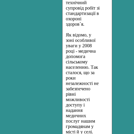
технічний
супровід робіт зі
стандартизації в
охороні
здоров`я.
Як відомо, у
зоні особливої
уваги у 2008
році - медична
допомога
сільському
населенню. Так
сталося, що за
роки
незалежності не
забезпечено
рівні
можливості
доступу і
надання
медичних
послуг нашим
громадянам у
місті й у селі.