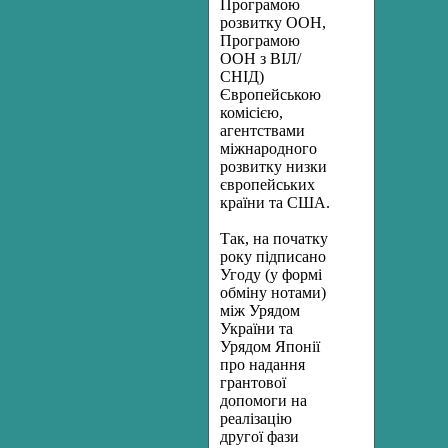
Програмою
розвитку ООН,
Програмою
ООН з ВІЛ/
СНІД)
Європейською
комісією,
агентствами
міжнародного
розвитку низки
європейських
країни та США.
Так, на початку
року підписано
Угоду (у формі
обміну нотами)
між Урядом
України та
Урядом Японії
про надання
грантової
допомоги на
реалізацію
другої фази