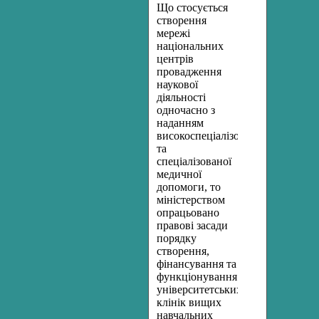
Що стосується
створення
мережі
національних
центрів
провадження
наукової
діяльності
одночасно з
наданням
високоспеціалізованої
та
спеціалізованої
медичної
допомоги, то
міністерством
опрацьовано
правові засади
порядку
створення,
фінансування та
функціонування
університетських
клінік вищих
навчальних