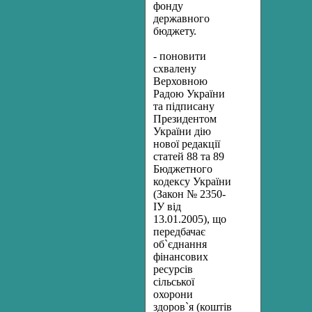
фонду
державного
бюджету.
- поновити
схвалену
Верховною
Радою України
та підписану
Президентом
України дію
нової редакції
статей 88 та 89
Бюджетного
кодексу України
(Закон № 2350-
ІУ від
13.01.2005), що
передбачає
об`єднання
фінансових
ресурсів
сільської
охорони
здоров`я (коштів