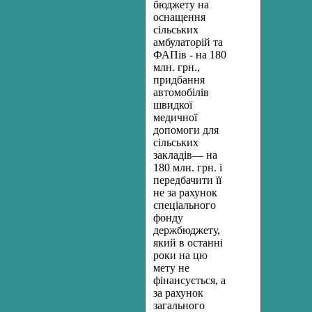
бюджету на
оснащення
сільських
амбулаторій та
ФАПів - на 180
млн. грн.,
придбання
автомобілів
швидкої
медичної
допомоги для
сільських
закладів— на
180 млн. грн. і
передбачити її
не за рахунок
спеціального
фонду
держбюджету,
який в останні
роки на цю
мету не
фінансується, а
за рахунок
загального