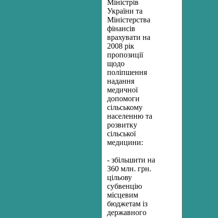
Міністрів
України та
Міністерства
фінансів
врахувати на
2008 рік
пропозиції
щодо
поліпшення
надання
медичної
допомоги
сільському
населенню та
розвитку
сільської
медицини:
- збільшити на
360 млн. грн.
цільову
субвенцію
місцевим
бюджетам із
державного