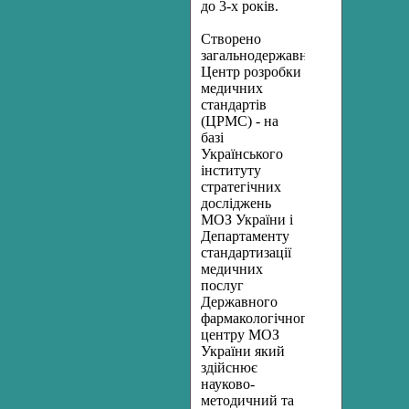
до 3-х років.
Створено
загальнодержавний
Центр розробки
медичних
стандартів
(ЦРМС) - на
базі
Українського
інституту
стратегічних
досліджень
МОЗ України і
Департаменту
стандартизації
медичних
послуг
Державного
фармакологічного
центру МОЗ
України який
здійснює
науково-
методичний та