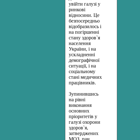
увійти галузі у
ринкові
відносини. Це
безпосередньо
відобразилось і
на погіршенні
стану здоров`я
населення
України, і на
ускладненні
демографічної
ситуації, і на
соціальному
стані медичних
працівників.
Зупинившись
на рівні
виконання
основних
пріоритетів у
галузі охорони
здоров`я,
затверджених
МОЗ, пан