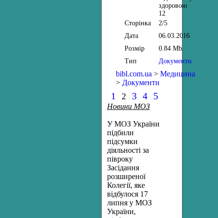
здоровою
12
Сторінка
2/5
Дата
06.03.2016
Розмір
0.84 Mb.
Тип
Документи
bibl.com.ua
>
Медицина
>
Документи
1
3
4
5
2
Новини МОЗ
У МОЗ України
підбили
підсумки
діяльності за
півроку
Засідання
розширеної
Колегії, яке
відбулося 17
липня у МОЗ
України,