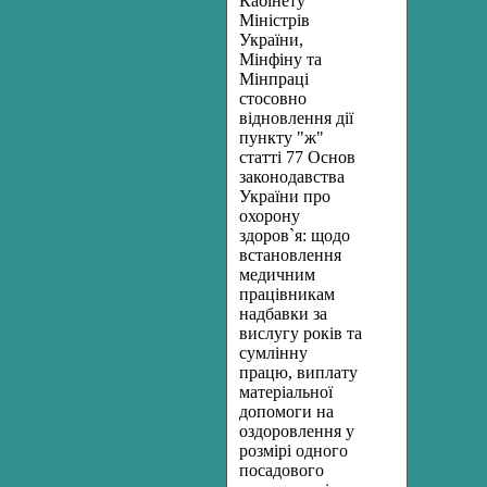
Кабінету
Міністрів
України,
Мінфіну та
Мінпраці
стосовно
відновлення дії
пункту "ж"
статті 77 Основ
законодавства
України про
охорону
здоров`я: щодо
встановлення
медичним
працівникам
надбавки за
вислугу років та
сумлінну
працю, виплату
матеріальної
допомоги на
оздоровлення у
розмірі одного
посадового