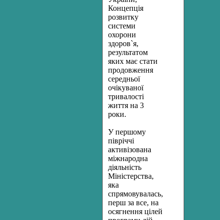
Концепція
розвитку
системи
охорони
здоров`я,
результатом
яких має стати
продовження
середньої
очікуваної
тривалості
життя на 3
роки.
У першому
півріччі
активізована
міжнародна
діяльність
Міністерства,
яка
спрямовувалась,
перш за все, на
осягнення цілей