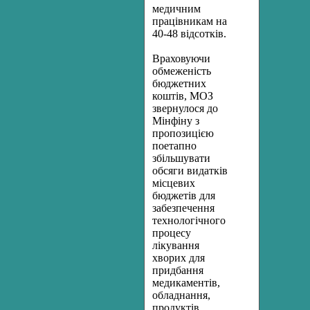
медичним
працівникам на
40-48 відсотків.
Враховуючи
обмеженість
бюджетних
коштів, МОЗ
звернулося до
Мінфіну з
пропозицією
поетапно
збільшувати
обсяги видатків
місцевих
бюджетів для
забезпечення
технологічного
процесу
лікування
хворих для
придбання
медикаментів,
обладнання,
продуктів