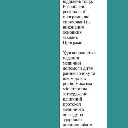
відділень тощо.
Розроблено
регіональні
програми, які
спрямовані на
виконання
основних
завдань
Програми.
Удосконалюється
надання
медичної
допомоги дітям
раннього віку та
віком до 3-х
років. Наказом
міністерства
затверджено
клінічний
протокол
медичного
догляду за
здоровою
дитиною віком