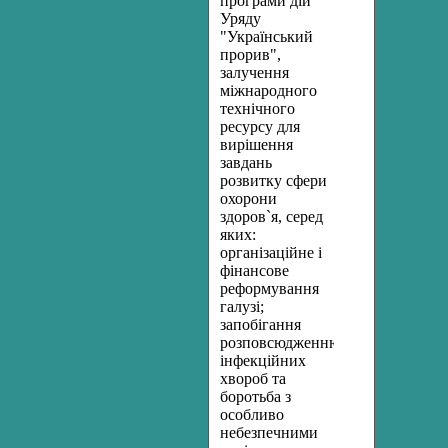
програми дій
Уряду
"Український
прорив",
залучення
міжнародного
технічного
ресурсу для
вирішення
завдань
розвитку сфери
охорони
здоров`я, серед
яких:
організаційне і
фінансове
реформування
галузі;
запобігання
розповсюдженню
інфекційних
хвороб та
боротьба з
особливо
небезпечними