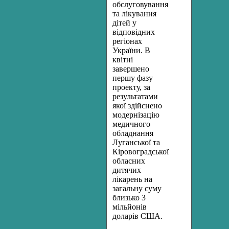
обслуговування
та лікування
дітей у
відповідних
регіонах
України. В
квітні
завершено
першу фазу
проекту, за
результатами
якої здійснено
модернізацію
медичного
обладнання
Луганської та
Кіровоградської
обласних
дитячих
лікарень на
загальну суму
близько 3
мільйонів
доларів США.