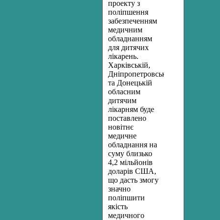
проекту з
поліпшення
забезпеченням
медичним
обладнанням
для дитячих
лікарень.
Харківській,
Дніпропетровській
та Донецькій
обласним
дитячим
лікарням буде
поставлено
новітнє
медичне
обладнання на
суму близько
4,2 мільйонів
доларів США,
що дасть змогу
значно
поліпшити
якість
медичного