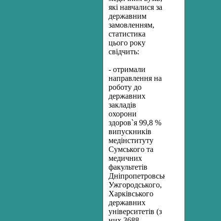
які навчалися за
державним
замовленням,
статистика
цього року
свідчить:
- отримали
направлення на
роботу до
державних
закладів
охорони
здоров`я 99,8 %
випускників
медінституту
Сумського та
медичних
факультетів
Дніпропетровського,
Ужгородського,
Харківського
державних
університетів (з
них 3688