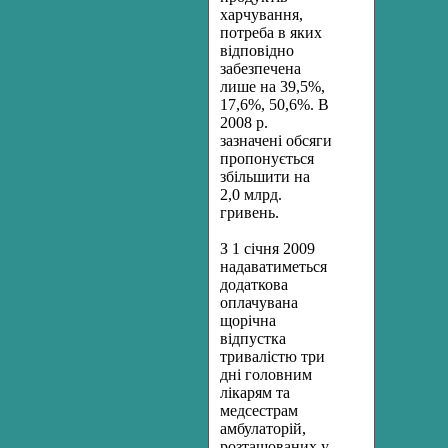
харчування,
потреба в яких
відповідно
забезпечена
лише на 39,5%,
17,6%, 50,6%. В
2008 р.
зазначені обсяги
пропонується
збільшити на
2,0 млрд.
гривень.
З 1 січня 2009
надаватиметься
додаткова
оплачувана
щорічна
відпустка
тривалістю три
дні головним
лікарям та
медсестрам
амбулаторій,
розташованих у