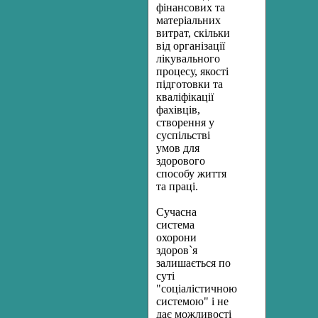
фінансових та
матеріальних
витрат, скільки
від організації
лікувального
процесу, якості
підготовки та
кваліфікації
фахівців,
створення у
суспільстві
умов для
здорового
способу життя
та праці.
Сучасна
система
охорони
здоров`я
залишається по
суті
"соціалістичною
системою" і не
дає можливості