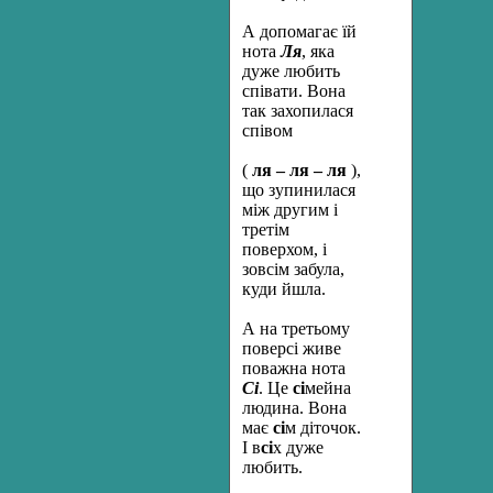
А допомагає їй
нота
Ля
, яка
дуже любить
співати. Вона
так захопилася
співом
(
ля – ля – ля
),
що зупинилася
між другим і
третім
поверхом, і
зовсім забула,
куди йшла.
А на третьому
поверсі живе
поважна нота
Сі
. Це
сі
мейна
людина. Вона
має
сі
м діточок.
І в
сі
х дуже
любить.