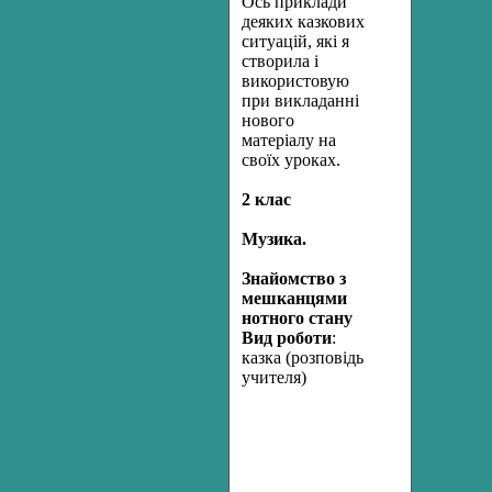
Ось приклади
деяких казкових
ситуацій, які я
створила і
використовую
при викладанні
нового
матеріалу на
своїх уроках.
2 клас
Музика.
Знайомство з
мешканцями
нотного стану
Вид роботи
:
казка (розповідь
учителя)