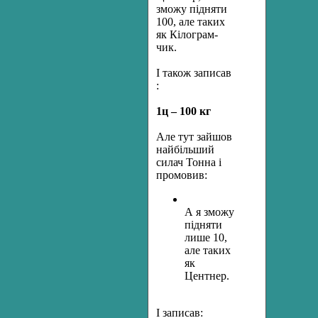
зможу підняти
100, але таких
як Кілограм-
чик.
І також записав
:
1ц – 100 кг
Але тут зайшов
найбільший
силач Тонна і
промовив:
А я зможу
підняти
лише 10,
але таких
як
Центнер.
І записав: