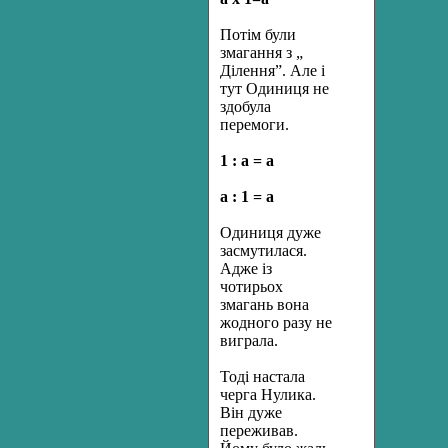
Потім були
змагання з „
Ділення”. Але і
тут Одиниця не
здобула
перемоги.
1 : а = а
а : 1 = а
Одиниця дуже
засмутилася.
Адже із
чотирьох
змагань вона
жодного разу не
виграла.
Тоді настала
черга Нулика.
Він дуже
переживав.