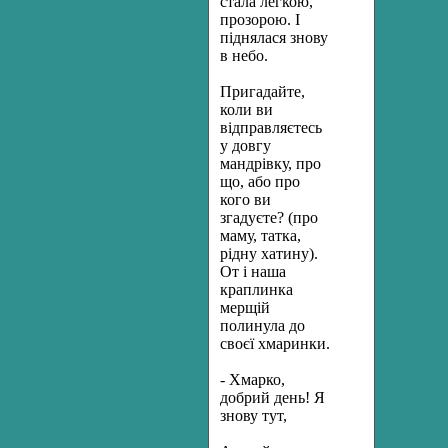
стала легкою,
прозорою. І
піднялася знову
в небо.
Пригадайте,
коли ви
відправляєтесь
у довгу
мандрівку, про
що, або про
кого ви
згадуєте? (про
маму, татка,
рідну хатину).
От і наша
краплинка
мерщій
полинула до
своєї хмаринки.
- Хмарко,
добрий день! Я
знову тут,