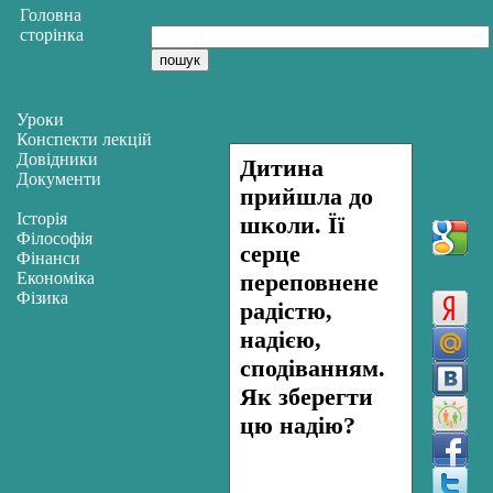
Головна
сторінка
Уроки
Конспекти лекцій
Довідники
Дитина
Документи
прийшла до
Історія
школи. Її
Філософія
серце
Фінанси
Економіка
переповнене
Фізика
радістю,
надією,
сподіванням.
Як зберегти
цю надію?