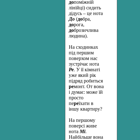
до
поміжній
лінійці) сидить
дідусь – це нота
До
(
до
бра,
до
рога,
до
брозичлива
людина).
На сходинках
під першим
поверхом нас
зустрічає нота
Ре
.
У її кімнаті
уже який рік
підряд робиться
ре
монт. От вона
і думає: може їй
просто
пе
ре
їхати в
іншу квартиру?
На першому
поверсі живе
нота
Мі
.
Найбільше вона