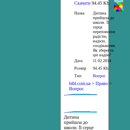
Скачати
94.45 Kb.
Назва
Дитина
прийшла до
школи. Її
серце
переповнене
радістю,
надією,
сподіванням.
Як зберегти
цю надію?
Дата
11.02.2014
Розмір
94.45 Kb.
Тип
Вопрос
bibl.com.ua
>
Право
>
Вопрос
Дитина
прийшла до
школи. Її серце