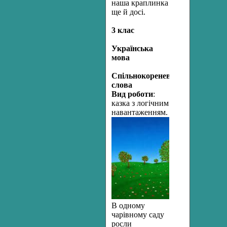
наша краплинка
ще й досі.
3 клас
Українська
мова
Спільнокореневі
слова
Вид роботи
:
казка з логічним
навантаженням.
В одному
чарівному саду
росли