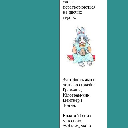
слова
перетворюються
на діючих
героїв.
Зустрілись якось
четверо силачів:
Грам-чик,
Кілограм-чик,
Центнер і
Тонна.
Кожний із них
мав свою
емблему, якою