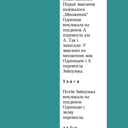
Перше змагання
називалося
„Множення”
Одиниця
викликала на
поєдинок А
перемогла зла
А. Так і
записали: У
змаганні по
множенню між
Одиницею і А
перемогла
Змінулька.
1 х а = а
Потім Змінулька
викликала на
поєдинок
Одиницю і
знову
перемогла.
а х 1=а