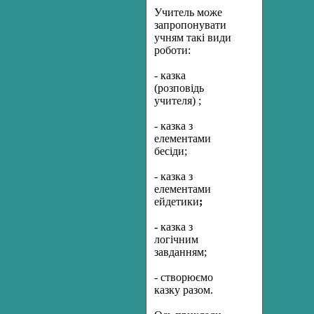
Учитель може
запропонувати
учням такі види
роботи:
- казка
(розповідь
учителя) ;
- казка з
елементами
бесіди;
- казка з
елементами
ейдетики
;
-
казка з
логічним
завданням;
- створюємо
казку разом.