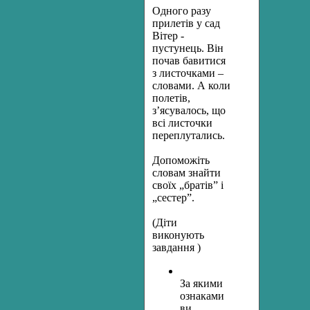
Одного разу
прилетів у сад
Вітер -
пустунець. Він
почав бавитися
з листочками –
словами. А коли
полетів,
з’ясувалось, що
всі листочки
переплутались.
Допоможіть
словам знайти
своїх „братів” і
„сестер”.
(Діти
виконують
завдання )
За якими
ознаками
ви