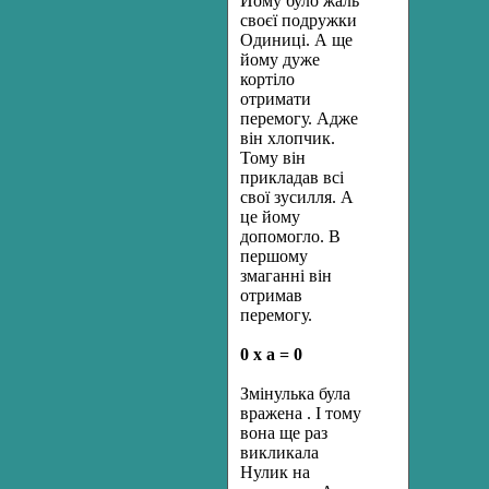
Йому було жаль
своєї подружки
Одиниці. А ще
йому дуже
кортіло
отримати
перемогу. Адже
він хлопчик.
Тому він
прикладав всі
свої зусилля. А
це йому
допомогло. В
першому
змаганні він
отримав
перемогу.
0 х а = 0
Змінулька була
вражена . І тому
вона ще раз
викликала
Нулик на