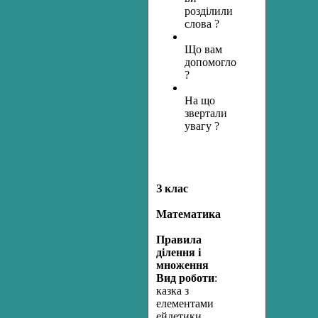
розділили
слова ?
Що вам
допомогло
?
На що
звертали
увагу ?
З клас
Математика
Правила
ділення і
множення
Вид роботи
:
казка з
елементами
ейдетики
.