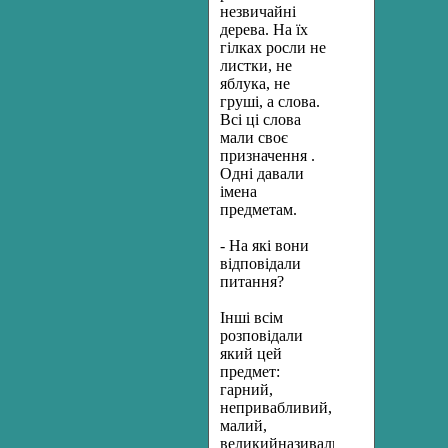
незвичайні
дерева. На їх
гілках росли не
листки, не
яблука, не
груші, а слова.
Всі ці слова
мали своє
призначення .
Одні давали
імена
предметам.
- На які вони
відповідали
питання?
Інші всім
розповідали
який цей
предмет:
гарний,
непривабливий,
малий,
великийназивали