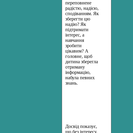
переповнене
радістю, надією,
сподіванням. Як
зберегти цю
надію? Як
підтримати
інтерес, а
навчання
зробити
цікавим? А
головне, щоб
дитина зберегла
отриману
інформацію,
набула певних
знань.
Досвід показує,
що без інтересу,