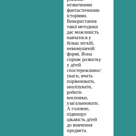
незвичними
фантастичними
історіями.
Використання
такої методики
дає можливість
навчатися у
більш легкій,
невимушеній
формі. Вона
сприяє розвитку
у дітей
спостережливості,
уваги, вчить
порівнювати,
аналізувати,
робити
висновки,
узагальнювати.
А головне,
підвищує
цікавість дітей
до вивчення
предмета.