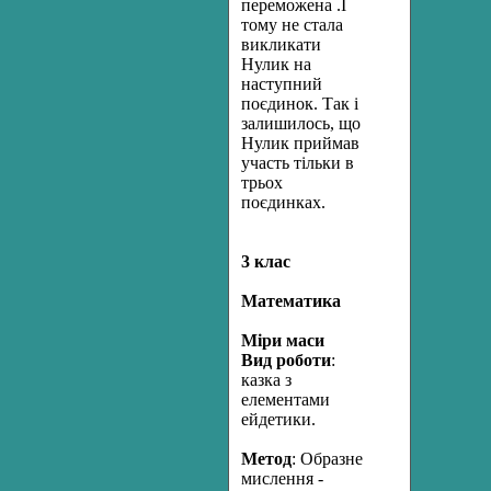
переможена .І
тому не стала
викликати
Нулик на
наступний
поєдинок. Так і
залишилось, що
Нулик приймав
участь тільки в
трьох
поєдинках.
3 клас
Математика
Міри маси
Вид роботи
:
казка з
елементами
ейдетики.
Метод
: Образне
мислення -