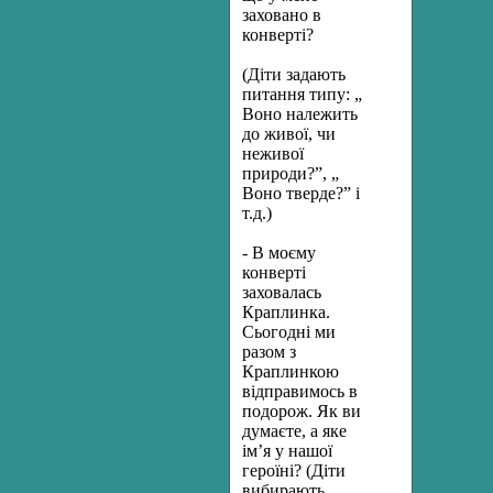
заховано в
конверті?
(Діти задають
питання типу: „
Воно належить
до живої, чи
неживої
природи?”, „
Воно тверде?” і
т.д.)
- В моєму
конверті
заховалась
Краплинка.
Сьогодні ми
разом з
Краплинкою
відправимось в
подорож. Як ви
думаєте, а яке
ім’я у нашої
героїні? (Діти
вибирають