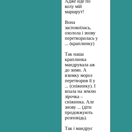
Адже йде по
колу мій
маршрут!
Вона
заспокоїлась,
охолола і знову
перетворилась у
... (краплинку)
Так наша
краплинка
мандрувала аж
до зими. А
взимку мороз
перетворив її у
... (сніжинку). І
впала на землю
зірочка –
сніжинка. Але
знову ... (діти
продовжують
розповідь).
Так і мандрує