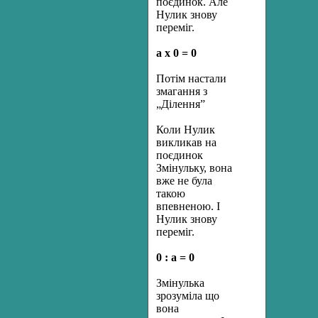
поєдинок. Але
Нулик знову
переміг.
а х 0 = 0
Потім настали
змагання з
„Ділення”
Коли Нулик
викликав на
поєдинок
Змінульку, вона
вже не була
такою
впевненою. І
Нулик знову
переміг.
0 : а = 0
Змінулька
зрозуміла що
вона