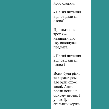
його ознаки.
- На які питання
відповідали ці
слова?
Призначення
третіх –
називати дію,
яку виконував
предмет.
- На які питання
відповідали ці
слова ?
Вони були різні
за характером,
але були схожі
зовні. Адже
росли вони на
одному дереві. І
у них був
спільний корінь.