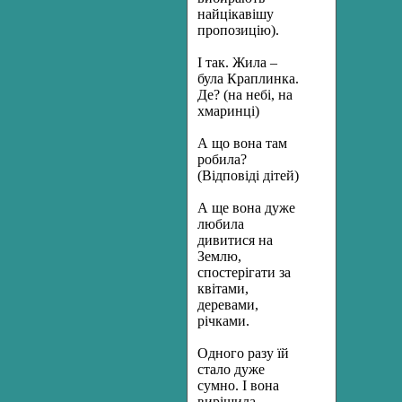
найцікавішу
пропозицію).
І так. Жила –
була Краплинка.
Де? (на небі, на
хмаринці)
А що вона там
робила?
(Відповіді дітей)
А ще вона дуже
любила
дивитися на
Землю,
спостерігати за
квітами,
деревами,
річками.
Одного разу їй
стало дуже
сумно. І вона
вирішила ...