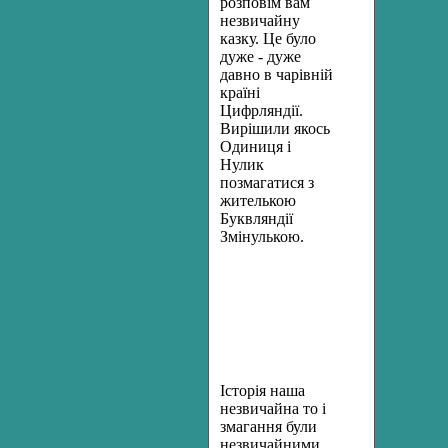
розповім вам
незвичайну
казку. Це було
дуже - дуже
давно в чарівній
країні
Цифрляндії.
Вирішили якось
Одиниця і
Нулик
позмагатися з
жителькою
Буквляндії
Змінулькою.
Історія наша
незвичайна то і
змагання були
незвичайними.