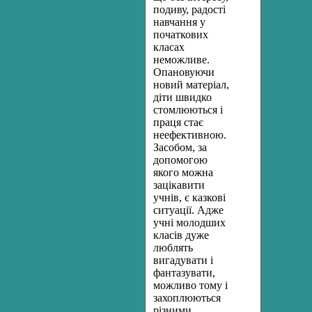
подиву, радості
навчання у
початкових
класах
неможливе.
Опановуючи
новий матеріал,
діти швидко
стомлюються і
праця стає
неефективною.
Засобом, за
допомогою
якого можна
зацікавити
учнів, є казкові
ситуації. Адже
учні молодших
класів дуже
люблять
вигадувати і
фантазувати,
можливо тому і
захоплюються
різними