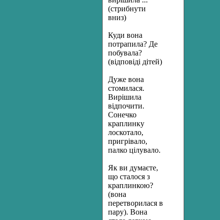
(стрибнути
вниз)
Куди вона
потрапила? Де
побувала?
(відповіді дітей)
Дуже вона
стомилася.
Вирішила
відпочити.
Сонечко
краплинку
лоскотало,
пригрівало,
палко цілувало.
Як ви думаєте,
що сталося з
краплинкою?
(вона
перетворилася в
пару). Вона