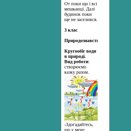
От поки що і всі
мешканці. Далі
будинок поки
ще не заселився.
3 клас
Природознавство.
Кругообіг води
в природі.
Вид роботи
:
створюємо
казку разом.
-Здогадайтесь,
що у мене