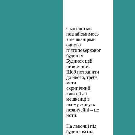
Сьогодні ми
познайомимось
з мешканцями
одного
п’ятиповерхового
будинку.
Будинок цей
незвичний.
Щоб потрапити
до нього, треба
мати
скрипічний
ключ. Та і
мешканці в
ньому живуть
незвичайні – це
ноти.
На лавочці під
будинком (на