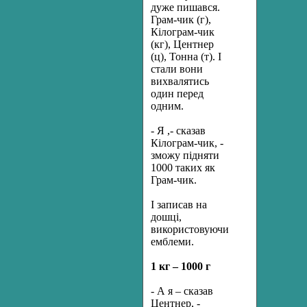
дуже пишався.
Грам-чик (г),
Кілограм-чик
(кг), Центнер
(ц), Тонна (т). І
стали вони
вихвалятись
один перед
одним.
- Я ,- сказав
Кілограм-чик, -
зможу підняти
1000 таких як
Грам-чик.
І записав на
дошці,
використовуючи
емблеми.
1 кг – 1000 г
- А я – сказав
Центнер, -