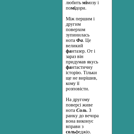
любить
мі
мозу і
по
мі
дори.
Між першим і
другим
поверхом
зупинилась
нота
Фа
. Це
великий
фа
нтазер. От і
зараз він
придумав якусь
фа
нтастичну
історію. Тільки
ще не вирішив,
кому її
розповісти.
На другому
поверсі живе
нота
Соль
. З
ранку до вечора
вона виконує
вправи з
соль
феджіо.