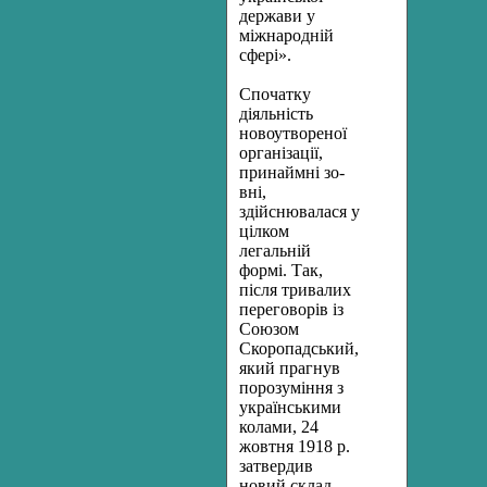
держави у
міжнародній
сфері».
Спочатку
діяльність
новоутвореної
організації,
принаймні зо­
вні,
здійснювалася у
цілком
легальній
формі. Так,
після тривалих
переговорів із
Союзом
Скоропадський,
який прагнув
порозуміння з
українськими
колами, 24
жовтня 1918 р.
затвердив
новий склад