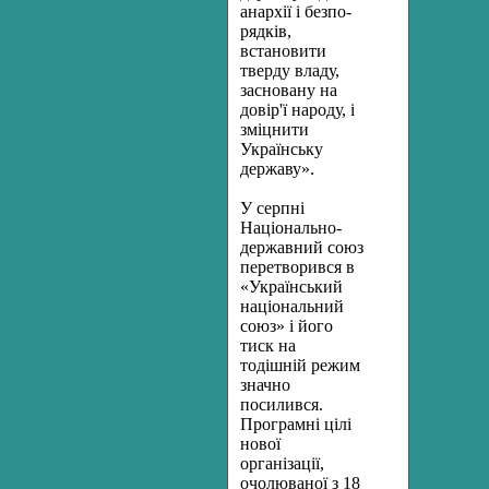
анархії і безпо­
рядків,
встановити
тверду владу,
засновану на
довір'ї народу, і
зміцнити
Українську
державу».
У серпні
Національно-
державний союз
перетворився в
«Ук­раїнський
національний
союз» і його
тиск на
тодішній режим
знач­но
посилився.
Програмні цілі
нової
організації,
очолюваної з 18