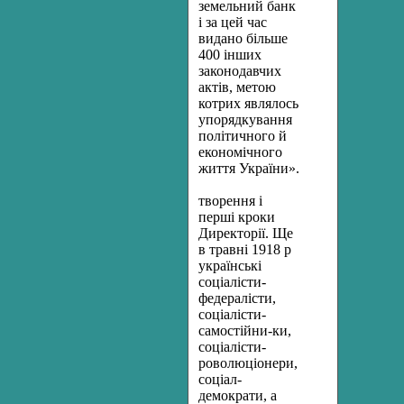
земельний банк
і за цей час
видано більше
400 ін­ших
законодавчих
актів, метою
котрих являлось
упорядкування
політичного й
економічного
життя України».
творення і
перші кроки
Директорії. Ще
в травні 1918 р
українські
соціалісти-
федералісти,
соціалісти-
самостійни-ки,
соціалісти-
роволюціонери,
соціал-
демократи, а