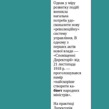
Однак у міру
розвитку подій
виникла
нагальна
потреба удо­
сконалити нову
«революційну»
систему
управління. В
одному з
перших актів
нової влади —
«Сповіщенні
Директорії» від
21 листо­пада
1918 р. —
проголошувався
намір
«найскоріше
створити ка-
бінет
народних
міністрів».
На практиці
Директорія