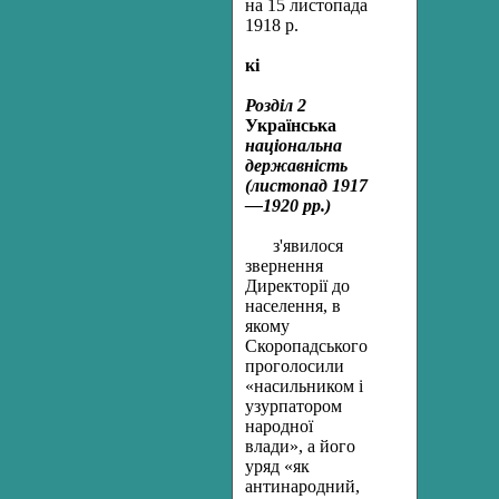
на 15 листопада
1918 р.
кі
Розділ 2
Українська
національна
державність
(листопад 1917
—1920 рр.)
з
'явилося
звернення
Директорії до
населення, в
якому
Скоропадсь­кого
проголосили
«насильником і
узурпатором
народної
влади», а його
уряд «як
антинародний,