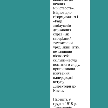
певних
міністерств».
Відповідно
сформувалася і
«Рада
завідувачів
державних
справ» як
своєрідний
тимчасовий
уряд, який, втім,
не залишив
після себе
скільки-небудь
помітного сліду,
припинивши
існування
напередодні
вступу
Директорії до
Києва.
Нарешті, 9
грудня 1918 р.
Директорія