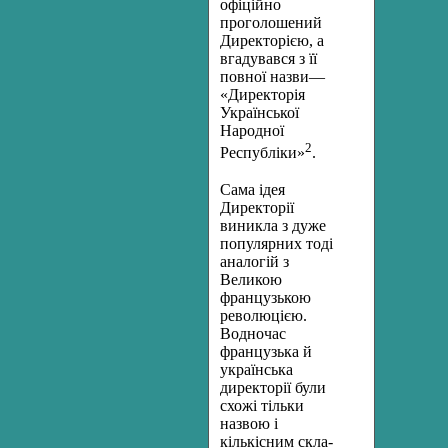
офіційно
проголошений
Директорією, а
вгадувався з її
повної наз­ви—
«Директорія
Української
Народної
2
Республіки»
.
Сама ідея
Директорії
виникла з дуже
популярних тоді
анало­гій з
Великою
французькою
революцією.
Водночас
французька й
українська
директорії були
схожі тільки
назвою і
кількісним скла­