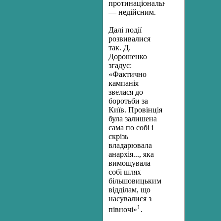
протинаціональний»
— недійсним.
Далі події
розвивалися
так. Д.
Дорошенко
згадус:
«Фактично
кампанія
звелася до
боротьби за
Київ. Провінція
була залишена
са­ма по собі і
скрізь
владарювала
анархія..., яка
вимощувала
собі шлях
більшовицьким
відділам, що
насувалися з
1
півночі»
.