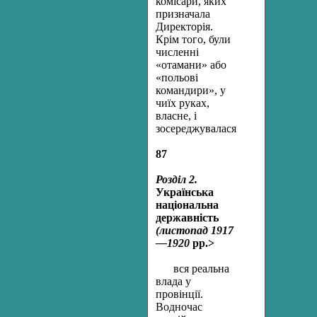
комісари, яких
призначала
Директорія.
Крім того, були
численні
«отамани» або
«польові
командири», у
чиїх руках,
власне, і
зосереджувалася
87
Розділ 2.
Українська
національна
державність
(листопад 1917
—1920
рр.>
в
ся реальна
влада у
провінції.
Водночас