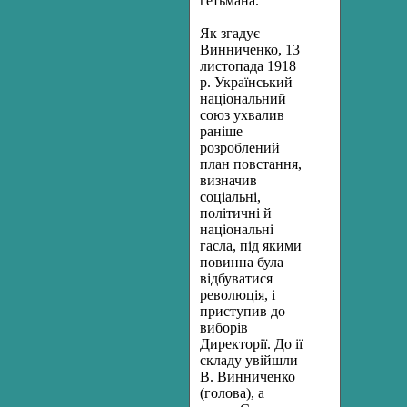
гетьмана.
Як згадує
Винниченко, 13
листопада 1918
р. Український
на­ціональний
союз ухвалив
раніше
розроблений
план повстання,
ви­значив
соціальні,
політичні й
національні
гасла, під якими
повинна була
відбуватися
революція, і
приступив до
виборів
Директорії. До ії
складу увійшли
В. Винниченко
(голова), а