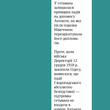
У гетьмана
залишилася
примарна надія
на допомогу
Антанти, на яку
після поразки
Німеччини
переорієнтувалася
його диплома­
тія.
Проте, коли
війська
Директорії 12
грудня 1918 р.
захопили Одесу,
виявилося, що
надії
Скоропадського
абсолютно
безпідставні —
підтримка
гетьмана не
входила в
наміри Антанти