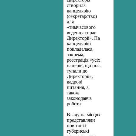
створила
канцелярію
(секретарство)
для
«тимчасового
ведення справ
Директорії». Па
ка­нцелярію
покладалася,
зокрема,
реєстрація «усіх
паперів, що пос­
тупали до
Директорії»,
кадрові
питання, а
також
законодавча
робота.
Владу на місцях
представляли
повітові і
губернські