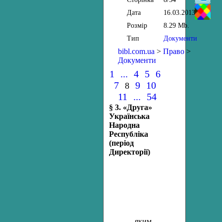
Дата
16.03.2013
Розмір
8.29 Mb.
Тип
Документи
bibl.com.ua
>
Право
>
Документи
1
...
4
5
6
7
9
10
8
11
...
54
§ 3. «Друга»
Українська
Народна
Республіка
(період
Директорії)
яким