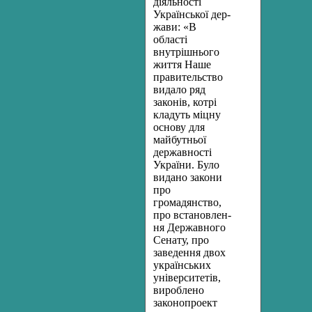
діяльності
Української дер­
жави: «В
області
внутрішнього
життя Наше
правительство
видало ряд
законів, котрі
кладуть міцну
основу для
майбутньої
державно­сті
України. Було
видано закони
про
громадянство,
про встановлен­
ня Державного
Сенату, про
заведення двох
українських
універси­тетів,
вироблено
законопроект