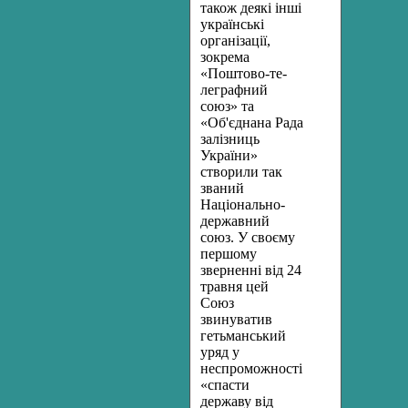
також деякі інші
українські
організації,
зокрема
«Поштово-те­
леграфний
союз» та
«Об'єднана Рада
залізниць
України»
створили так
званий
Національно-
державний
союз. У своєму
першому
зверненні від 24
травня цей
Союз
звинуватив
гетьмансь­кий
уряд у
неспроможності
«спасти
державу від