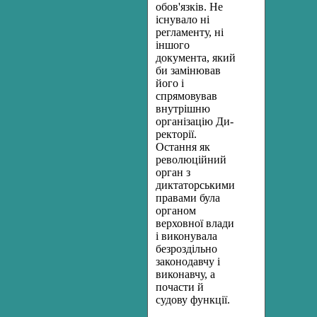
обов'язків. Не
існувало ні
регламенту, ні
іншого
документа, який
би замінював
його і
спрямовував
внутрішню
організацію Ди­
ректорії.
Остання як
революційний
орган з
диктаторськими
права­ми була
органом
верховної влади
і виконувала
безроздільно
зако­нодавчу і
виконавчу, а
почасти й
судову функції.