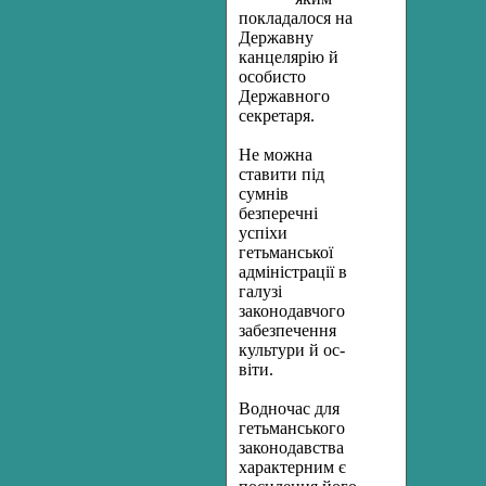
покладалося на
Державну
канцелярію й
особисто
Державного
секретаря.
Не можна
ставити під
сумнів
безперечні
успіхи
гетьманської
адміністрації в
галузі
законодавчого
забезпечення
культури й ос­
віти.
Водночас для
гетьманського
законодавства
характерним є