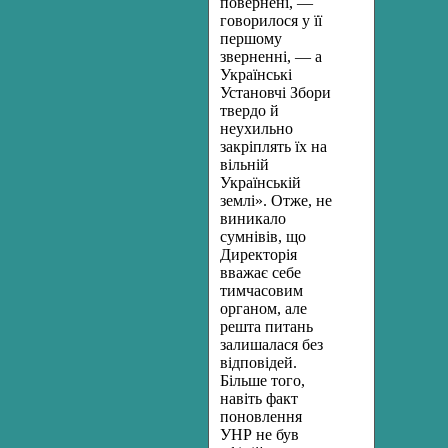
повернені, —
говорилося у її
першому
зверненні, — а
Укра­їнські
Установчі Збори
твердо й
неухильно
закріплять їх на
вільній
Українській
землі». Отже, не
виникало
сумнівів, що
Директорія
вважає себе
тимчасовим
органом, але
решта питань
залишалася без
відповідей.
Більше того,
навіть факт
поновлення
УНР не був