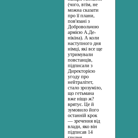
(чого, втім, не
мо­жна сказати
про її плани,
пов'язані з
Добровольчою
армією А.Де-
нікіна). А коли
наступного дня
німці, які все ще
утримували
повста­нців,
підписали з
Директорією
угоду про
нейтралітет,
стало зрозу­міло,
що гетьмана
вже ніщо ж?
врятує. Це й
зумовило його
останній крок
— зречення від
влади, яко він
підписав 14
грудня.