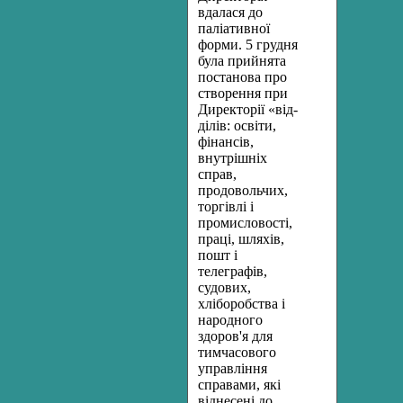
вдалася до
паліативної
форми. 5 груд­ня
була прийнята
постанова про
створення при
Директорії «від­
ділів: освіти,
фінансів,
внутрішніх
справ,
продовольчих,
торгівлі і
промисловості,
праці, шляхів,
пошт і
телеграфів,
судових,
хлібороб­ства і
народного
здоров'я для
тимчасового
управління
справами, які
віднесені до