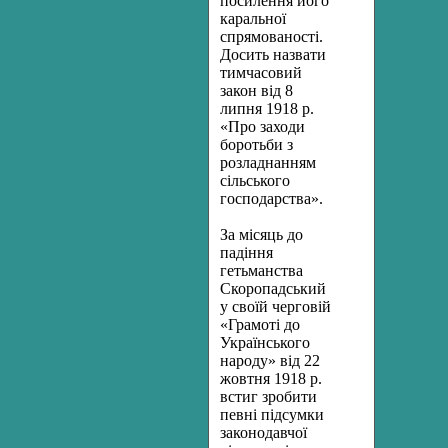
по­силення його
каральної
спрямованості.
Досить назвати
тимчасовий
закон від 8
липня 1918 р.
«Про заходи
боротьби з
розладнанням
сільського
господарства».
За місяць до
падіння
гетьманства
Скоропадський
у своїй чер­говій
«Грамоті до
Українського
народу» від 22
жовтня 1918 р.
встиг зробити
певні підсумки
законодавчої