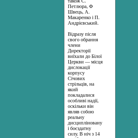
також С.
Петлюра, Ф
Швець, А.
Макаренко і П.
Андрієвський.
Відразу після
свого обрання
члени
Директорії
виїхали до Білої
Церкви — місця
дислокації
корпусу
Січових
стрільців, на
який
покладалися
особливі надії,
оскільки він
являв собою
реальну
дисципліновану
і боєздатну
силу. В ніч з 14