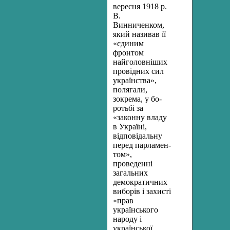
ве­ресня 1918 р.
В.
Винниченком,
який називав її
«єдиним
фронтом
найголовніших
провідних сил
українства»,
полягали,
зокрема, у бо­
ротьбі за
«законну владу
в Україні,
відповідальну
перед парламен­
том»,
проведенні
загальних
демократичних
виборів і захисті
«прав
українського
народу і
української