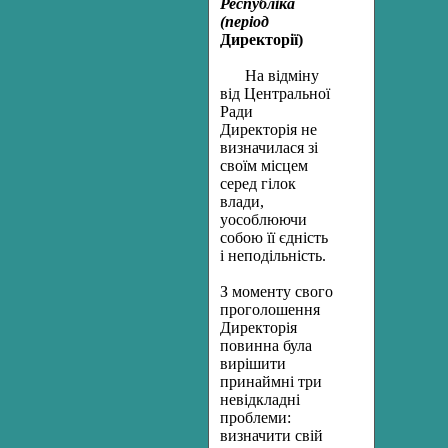
Республіка
(період
Директорії)
Н
а відміну
від Центральної
Ради
Директорія не
визначилася зі
своїм місцем
серед гілок
влади,
уособлюючи
собою її єдність
і не­подільність.
З моменту свого
проголошення
Директорія
повинна була
ви­рішити
принаймні три
невідкладні
проблеми:
визначити свій