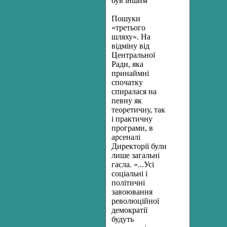
був іншим
Пошуки
«третього
шляху». На
відміну від
Центральної
Ради, яка
принаймні
спочатку
спиралася на
певну як
теоретичну, так
і практичну
програми, в
арсеналі
Директорії були
лише загальні
гас­ла. «...Усі
соціальні і
політичні
завоювання
революційної
демократії
будуть