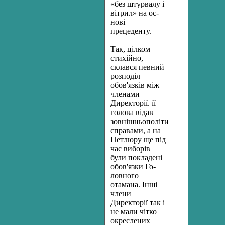
«без штурвалу і
вітрил» на ос­
нові
прецеденту.
Так, цілком
стихійно,
склався певний
розподіл
обов'язків між
членами
Директорії. її
голова відав
зовнішньополітичними
справа­ми, а на
Петлюру ще під
час виборів
були покладені
обов'язки Го­
ловного
отамана. Інші
члени
Директорії так і
не мали чітко
окрес­лених