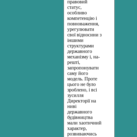
пра­вовий
статус,
особливо
компетенцію і
повноваження,
урегулювати
свої відносини з
іншими
структурами
державного
механізму і, на­
решті,
запропонувати
саму його
модель. Проте
цього не було
зроб­лено, і всі
зусилля
Директорії на
ниві
державного
будівництва
мали хаотичний
характер,
розвиваючись