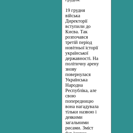
19 грудня
війська
Директорії
вступили до
Києва. Так
розпоча­вся
третій період
новітньої історії
української
державності. На
по­літичну арену
знову
повернулася
Українська
Народна
Республіка, але
свою
попередницю
вона нагадувала
тільки назвою і
деякими
загальними
рисами. Зміст