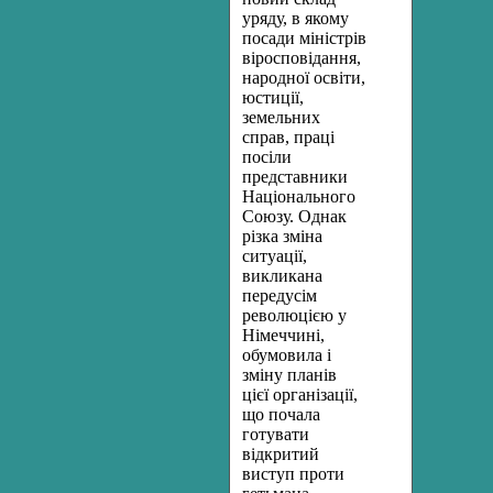
уряду, в якому
посади міністрів
віросповідання,
народної освіти,
юстиції,
земельних
справ, праці
посіли
представники
Національно­го
Союзу. Однак
різка зміна
ситуації,
викликана
передусім
револю­цією у
Німеччині,
обумовила і
зміну планів
цієї організації,
що по­чала
готувати
відкритий
виступ проти