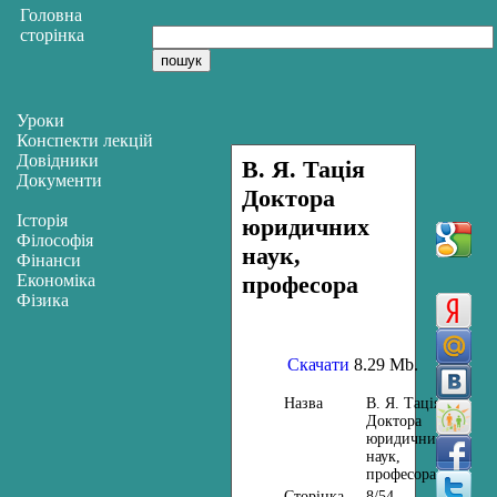
Головна
сторінка
Уроки
Конспекти лекцій
Довідники
В. Я. Тація
Документи
Доктора
Історія
юридичних
Філософія
наук,
Фінанси
Економіка
професора
Фізика
Скачати
8.29 Mb.
Назва
В. Я. Тація
Доктора
юридичних
наук,
професора
Сторінка
8/54