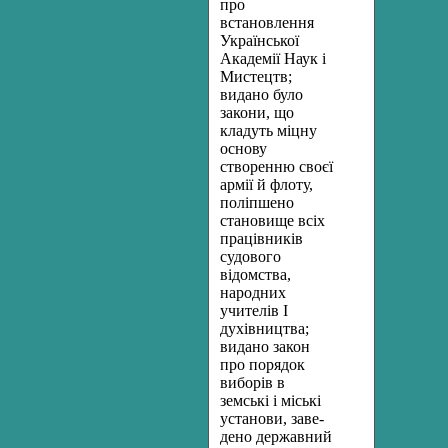
про
встановлення
Української
Ака­демії Наук і
Мистецтв;
видано було
закони, що
кладуть міцну
основу
створенню своєї
армії й флоту,
поліпшено
становище всіх
працівників
судового
відомства,
народних
учителів І
духівництва;
видано закон
про порядок
виборів в
земські і міські
установи, заве­
дено державний