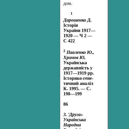
дом.
1
Дарошенко Д.
Історія
України 1917—
1920 — Ч 2 —
С 422
2
Пааленко Ю.,
Хромов Ю,
Українська
державність у
1917—1919 рр.
Історико-гене-
тичний аиаліл
К. 1995. — С.
198—199
86
3. 'Друга»
Українська
Народна