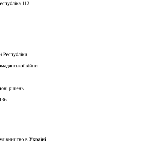
Республіка 112
ї Республіки.
омадянської війни
нові рішень
 136
будівництво в
Україні