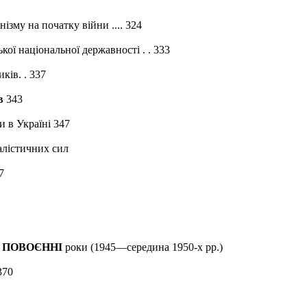
ізму на початку війни .... 324
кої національної державності . . 333
ків. . 337
в
343
и в Україні 347
налістичних сил
7
і
ПОВОЄННІ
роки (1945—середина 1950-х рр.)
370