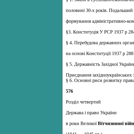
половині 30-х років. Подальший
формування адміністративно-ком
§3. Конституція У РСР 1937 р 28
§ 4. Перебудова державних орга
на основі Конституції 1937 р 288
§ 5. Державність Західної Украї
Приєднання західноукраїнських
§ 6. Основні риси розвитку прав
576
Розділ четвертий
Держава і право України
в роки Великої
Вітчизняної вій