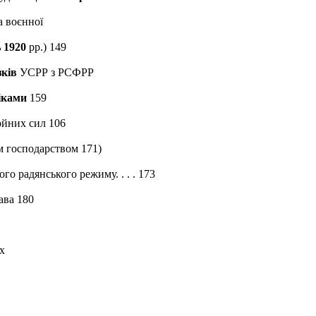
а воєнної
 1920
рр.) 149
зків
УСРР з РСФРР
іками
159
ойних сил 106
м господарством 171)
го радянського режиму. . . . 173
ава 180
х