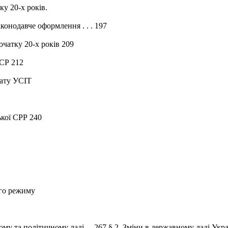
ку 20-х років.
аконодавче оформлення . . . 197
очатку 20-х років 209
РСР 212
рату УСІТ
ької СРР 240
ого режиму
ому та політичному ладі.... 267 § 2. Зміни в державному ладі Укр