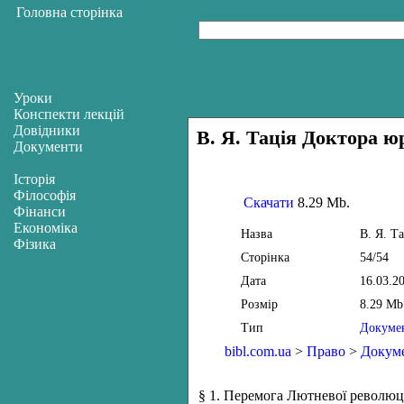
Головна сторінка
Уроки
Конспекти лекцій
Довідники
В. Я. Тація Доктора ю
Документи
Історія
Філософія
Скачати
8.29 Mb.
Фінанси
Економіка
Назва
В. Я. Т
Фізика
Сторінка
54/54
Дата
16.03.2
Розмір
8.29 Mb
Тип
Докуме
bibl.com.ua
>
Право
>
Докум
§ 1. Перемога Лютневої революц