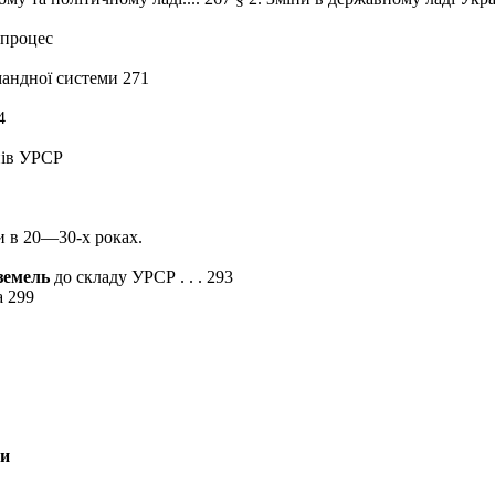
 процес
андної системи 271
4
нів УРСР
ни в 20—30-х роках.
земель
до складу УРСР . . . 293
а 299
ни