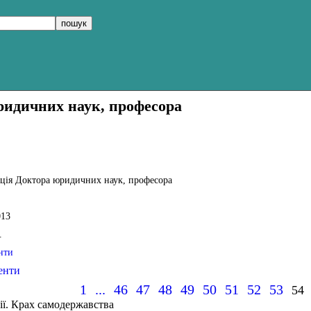
ридичних наук, професора
ація Доктора юридичних наук, професора
013
.
нти
енти
1
...
46
47
48
49
50
51
52
53
54
ії. Крах самодержавства