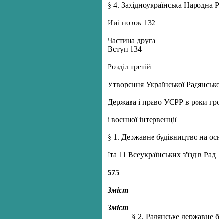
§ 4. Західноукраїнська Народна 
Ииі новок 132
Частина друга
Вступ 134
Розділ третій
Утворення Української Радянсько
Держава і право УСРР в роки гр
і воєнної інтервенції
§ 1. Державне будівництво на ос
Іта 11 Всеукраїнських з'їздів Рад
575
Зміст
Зміст
§ 2. Радянське державне 