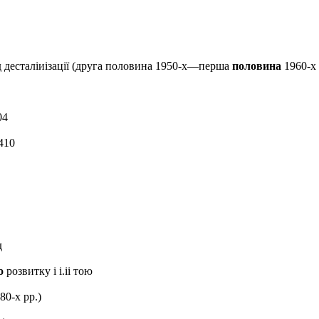
д десталіиізації (друга половина 1950-х—перша
половина
1960-х 
04
410
д
о
розвитку і і.іі тою
80-х рр.)