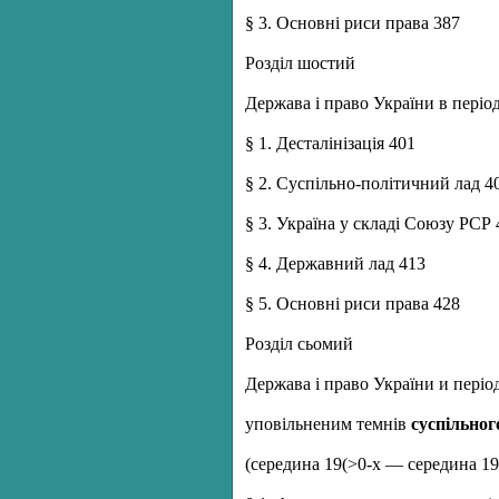
§ 3. Основні риси права 387
Розділ шостий
Держава і право України в періо
§ 1. Десталінізація 401
§ 2. Суспільно-політичний лад 4
§ 3. Україна у складі Союзу РСР 
§ 4. Державний лад 413
§ 5. Основні риси права 428
Розділ сьомий
Держава і право України и періо
уповільненим темнів
суспільног
(середина 19(>0-х — середина 19