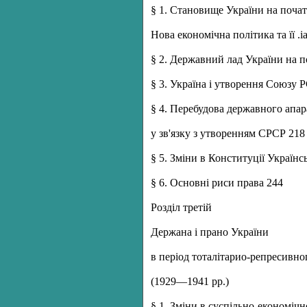
§ 1. Становище України на почат
Нова економічна політика та її .і
§ 2. Державний лад України на п
§ 3. Україна і утворення Союзу 
§ 4. Перебудова державного апа
у зв'язку з утворенням СРСР 218
§ 5. Зміни в Конституції Українс
§ 6. Основні риси права 244
Розділ третій
Держана і прано України
в період тоталітарио-репресивн
(1929—1941 рр.)
§ 1. Зміни в суспільно-економічн