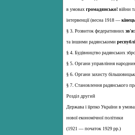
в умовах
громадянсько!
війни т
інтервенції (весна 1918 —
кінець
§ 3. Розвиток федеративних
зв'я
та іншими радянськими
республ
§ 4. Будівництво радянських збр
§ 5. Органи управління народни
§ 6. Органи захисту більшовицько
§ 7. Становлення радянського пр
Розділ другий
Держава і іірпко України в умова
нової економічної політики
(1921 — початок 1929 рр.)