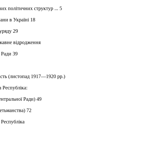
вих політичних структур ... 5
ани в Україні 18
уряду 29
ржавне відродження
 Ради 39
ість (листопад 1917—1920 рр.)
 Республіка:
ентральної Ради) 49
гетьманства) 72
 Республіка