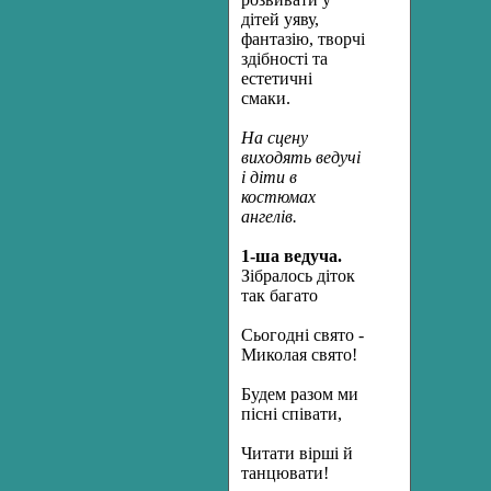
дітей уяву,
фантазію, творчі
здібності та
естетичні
смаки.
На сцену
виходять ведучі
і діти в
костюмах
ангелів.
1-ша ведуча.
Зібралось діток
так багато
Сьогодні свято -
Миколая свято!
Будем разом ми
пісні співати,
Читати вірші й
танцювати!