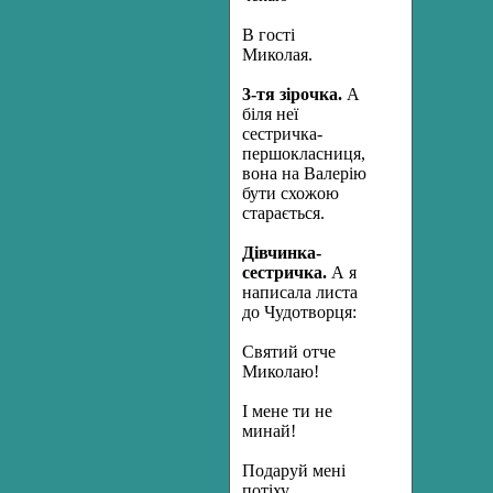
В гості
Миколая.
3-тя
зірочка.
А
біля неї
сестричка-
першокласниця,
вона на Валерію
бути схожою
старається.
Дівчинка-
сестричка.
А я
написала листа
до Чудотворця:
Святий отче
Миколаю!
І мене ти не
минай!
Подаруй мені
потіху