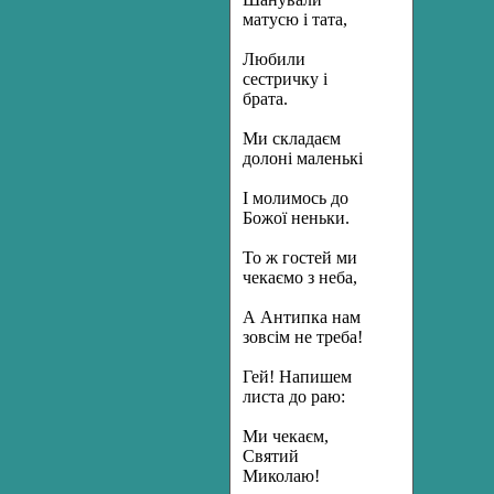
матусю і тата,
Любили
сестричку і
брата.
Ми складаєм
долоні маленькі
І молимось до
Божої неньки.
То ж гостей ми
чекаємо з неба,
А Антипка нам
зовсім не треба!
Гей! Напишем
листа до раю:
Ми чекаєм,
Святий
Миколаю!