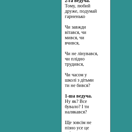
2-га ведуча.
Тому, любий
друже, подумай
гарненько
Чи завжди
вітався, чи
мився, чи
вчився,
Чи не лінувався,
чи плідно
трудився,
Чи часом у
школі з дітьми
ти не бився?
1-ша ведуча.
Ну як? Все
бувало? І ти
налякався?
Ще зовсім не
пізно усе це