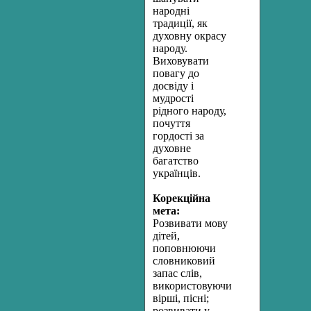
народні
традиції, як
духовну окрасу
народу.
Виховувати
повагу до
досвіду і
мудрості
рідного народу,
почуття
гордості за
духовне
багатство
українців.
Корекційна
мета:
Розвивати мову
дітей,
поповнюючи
словниковий
запас слів,
використовуючи
вірші, пісні;
розвивати у