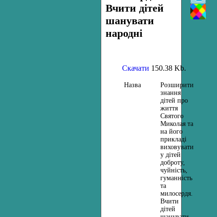
Вчити дітей
шанувати
народні
Скачати
150.38 Kb.
Назва
Розширити
знання
дітей про
життя
Святого
Миколая та
на його
прикладі
виховувати
у дітей
доброту,
чуйність,
гуманність
та
милосердя.
Вчити
дітей
шанувати