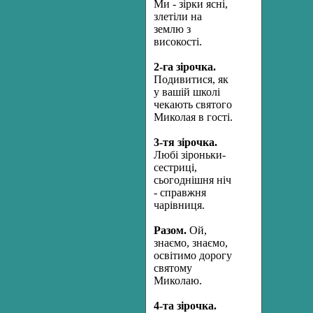
Ми - зірки ясні,
злетіли на
землю з
високості.
2-га зірочка.
Подивитися, як
у вашій школі
чекають святого
Миколая в гості.
3-
тя зірочка.
Любі зіроньки-
сестриці,
сьогоднішня ніч
- справжня
чарівниця.
Разом.
Ой,
знаємо, знаємо,
освітимо дорогу
святому
Миколаю.
4-та зірочка.