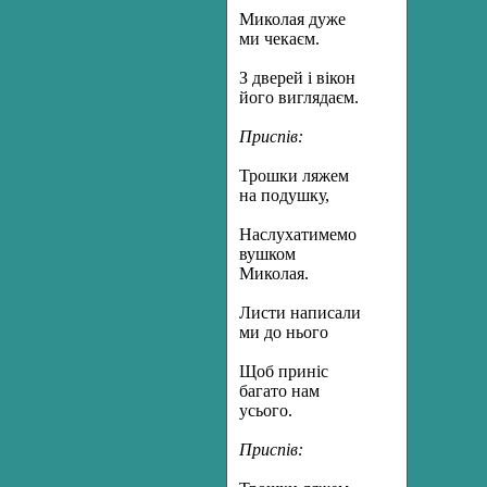
Миколая дуже
ми чекаєм.
З дверей і вікон
його виглядаєм.
Приспів:
Трошки ляжем
на подушку,
Наслухатимемо
вушком
Миколая.
Листи написали
ми до нього
Щоб приніс
багато нам
усього.
Приспів: