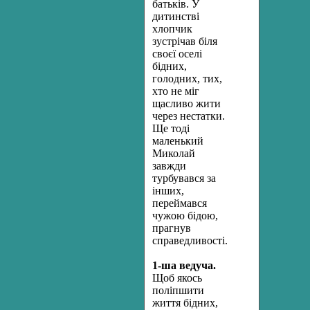
батьків. У
дитинстві
хлопчик
зустрічав біля
своєї оселі
бідних,
голодних, тих,
хто не міг
щасливо жити
через нестатки.
Ще тоді
маленький
Миколай
завжди
турбувався за
інших,
переймався
чужою бідою,
прагнув
справедливості.
1-ша ведуча.
Щоб якось
поліпшити
життя бідних,