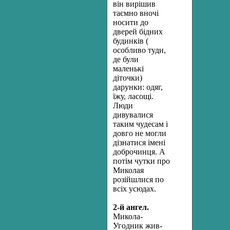
він вирішив
таємно вночі
носити до
дверей бідних
будинків (
особливо туди,
де були
маленькі
діточки)
дарунки: одяг,
їжу, ласощі.
Люди
дивувалися
таким чудесам і
довго не могли
дізнатися імені
доброчинця. А
потім чутки про
Миколая
розійшлися по
всіх усюдах.
2-
й ангел.
Микола-
Угодник жив-