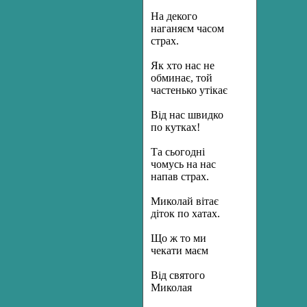
На декого
наганяєм часом
страх.
Як хто нас не
обминає, той
частенько утікає
Від нас швидко
по кутках!
Та сьогодні
чомусь на нас
напав страх.
Миколай вітає
діток по хатах.
Що ж то ми
чекати маєм
Від святого
Миколая