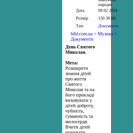
народні
Дата
09.02.2014
Розмір
150.38 Kb.
Тип
Документи
bibl.com.ua
>
Музика
>
Документи
День Святого
Миколая.
Мета:
Розширити
знання дітей
про життя
Святого
Миколая та на
його прикладі
виховувати у
дітей доброту,
чуйність,
гуманність та
милосердя.
Вчити дітей
шанувати