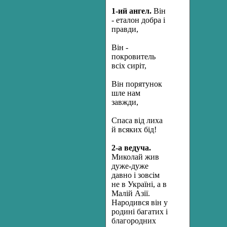
1-
ий ангел.
Він
- еталон добра і
правди,
Він -
покровитель
всіх сиріт,
Він порятунок
шле нам
завжди,
Спаса від лиха
й всяких бід!
2-а ведуча.
Миколай жив
дуже-дуже
давно і зовсім
не в Україні, а в
Малій Азії.
Народився він у
родині багатих і
благородних