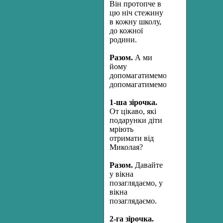
Він протопче в
цю ніч стежину
в кожну школу,
до кожної
родини.
Разом.
А ми
йому
допомагатимемо,
допомагатимемо.
1-
ша зірочка.
От цікаво, які
подарунки діти
мріють
отримати від
Миколая?
Разом.
Давайте
у вікна
позаглядаємо, у
вікна
позаглядаємо.
2-га зірочка.