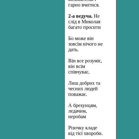
гарно вчитися.
2-а ведуча.
Не
слід в Миколая
багато просити
Бо може він
зовсім нічого не
дать.
Він все розуміє,
він всім
співчуває,
Лиш добрих та
чесних людей
поважає.
А брехунцям,
ледачим,
неробам
Різочку кладе
від тієї хвороби.