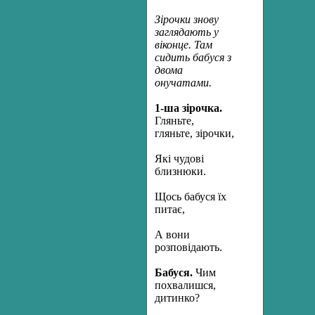
Зірочки знову
заглядають у
віконце. Там
сидить бабуся з
двома
онучатами.
1-ша зірочка.
Гляньте,
гляньте, зірочки,
Які чудові
близнюки.
Щось бабуся їх
питає,
А вони
розповідають.
Бабуся.
Чим
похвалишся,
дитинко?