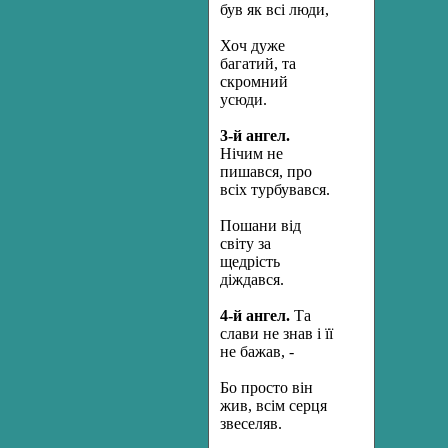
був як всі люди,
Хоч дуже
багатий, та
скромний
усюди.
3-й ангел.
Нічим не
пишався, про
всіх турбувався.
Пошани від
світу за
щедрість
діждався.
4-й ангел.
Та
слави не знав і її
не бажав, -
Бо просто він
жив, всім серця
звеселяв.