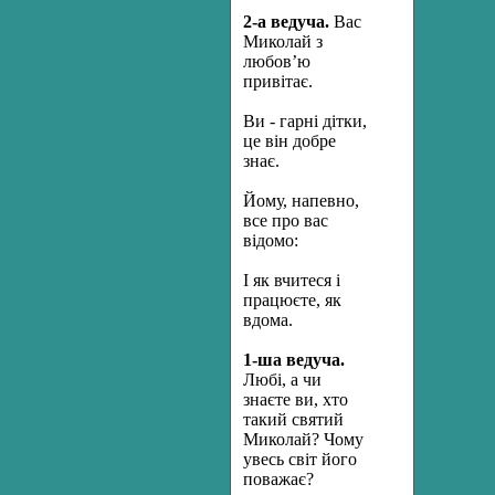
2-а ведуча.
Вас
Миколай з
любов’ю
привітає.
Ви - гарні дітки,
це він добре
знає.
Йому, напевно,
все про вас
відомо:
І як вчитеся і
працюєте, як
вдома.
1-
ша ведуча.
Любі, а чи
знаєте ви, хто
такий святий
Миколай? Чому
увесь світ його
поважає?