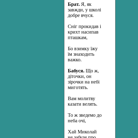
Брат.
Я, як
завжди, у школі
добре вчуся.
Сніг прокидав і
крихт насипав
пташкам,
Бо взимку їжу
їм знаходить
важко.
Бабуся.
Що ж,
діточки, он
зірочки на небі
миготять.
Вам молитву
казати велять.
То ж зведемо до
неба очі,
Хай Миколай
не забуде про