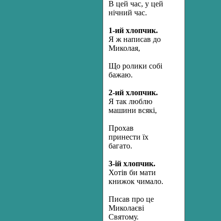
В цей час, у цей
нічний час.
1-ий хлопчик.
Я
ж написав до
Миколая,
Що ролики собі
бажаю.
2-ий хлопчик.
Я так люблю
машини всякі,
Прохав
принести їх
багато.
3-ій хлопчик.
Хотів би мати
книжок чимало.
Писав про це
Миколаєві
Святому.