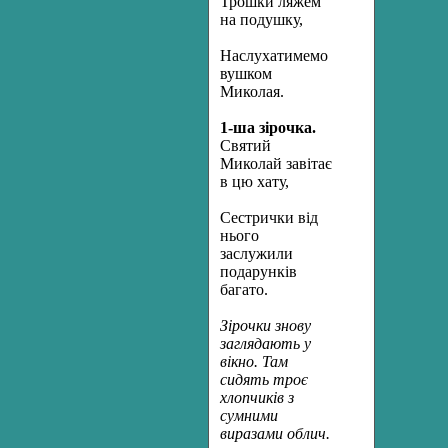
Трошки ляжем
на подушку,
Наслухатимемо
вушком
Миколая.
1-ша зірочка.
Святий
Миколай завітає
в цю хату,
Сестрички від
нього
заслужили
подарунків
багато.
Зірочки знову
заглядають у
вікно. Там
сидять троє
хлопчиків з
сумними
виразами облич.