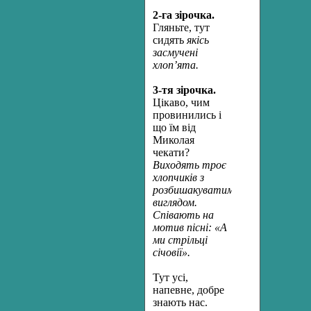
2-
га зірочка.
Гляньте, тут
сидять
якісь
засмучені
хлоп
’
ята.
3-тя зірочка.
Цікаво, чим
провинились і
що їм від
Миколая
чекати?
Виходять троє
хлопчиків з
розбишакуватим
виглядом.
Співають на
мотив пісні: «А
ми стрільці
січовії».
Тут усі,
напевне, добре
знають нас.