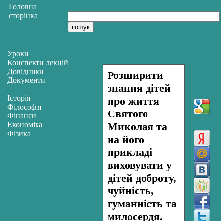
Головна
сторінка
Уроки
Конспекти лекцій
Довідники
Розширити
Документи
знання дітей
Історія
про життя
Філософія
Святого
Фінанси
Економіка
Миколая та
Фізика
на його
прикладі
виховувати у
дітей доброту,
чуйність,
гуманність та
милосердя.