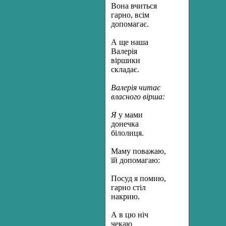
Вона вчиться
гарно, всім
допомагає.
А ще наша
Валерія
віршики
складає.
Валерія читає
власного вірша:
Я
у мами
донечка
білолиця.
Маму поважаю,
їй допомагаю:
Посуд я помию,
гарно стіл
накрию.
А в цю ніч
чекаю