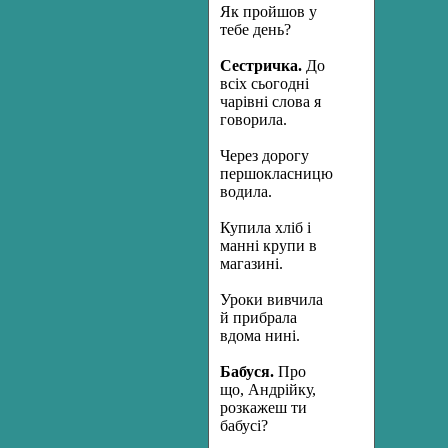
Як пройшов у
тебе день?
Сестричка.
До
всіх сьогодні
чарівні слова я
говорила.
Через дорогу
першокласницю
водила.
Купила хліб і
манні крупи в
магазині.
Уроки вивчила
й прибрала
вдома нині.
Бабуся.
Про
що, Андрійку,
розкажеш ти
бабусі?