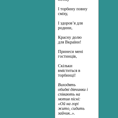
І торбину повну
сміху,
І здоров’я для
родини,
Красну долю
для Вкраїни!
Принеси мені
гостинців,
Скільки
вміститься в
торбинці!
Виходять
обидві дівчинки і
співають на
мотив пісні:
«Ой на горі
жито, сидить
зайчик..».