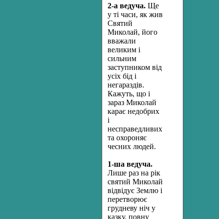
2-
а
ведуча.
Ще
у ті часи, як жив
Святий
Миколай, його
вважали
великим і
сильним
заступником від
усіх бід і
негараздів.
Кажуть, що і
зараз Миколай
карає недобрих
і
несправедливих
та охороняє
чесних людей.
1-ша ведуча.
Лише раз на рік
святий Миколай
відвідує Землю і
перетворює
грудневу ніч у
казку, повну