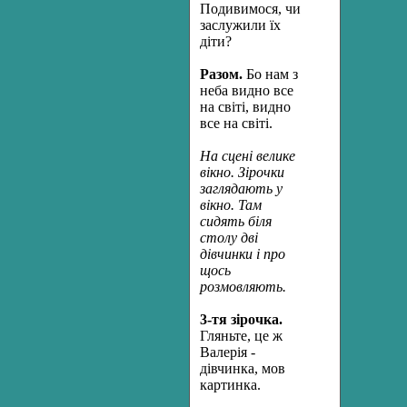
Подивимося, чи
заслужили їх
діти?
Разом.
Бо нам з
неба видно все
на світі, видно
все на світі.
На сцені велике
вікно. Зірочки
заглядають у
вікно. Там
сидять біля
столу дві
дівчинки і про
щось
розмовляють.
3-
тя зірочка.
Гляньте, це ж
Валерія -
дівчинка, мов
картинка.