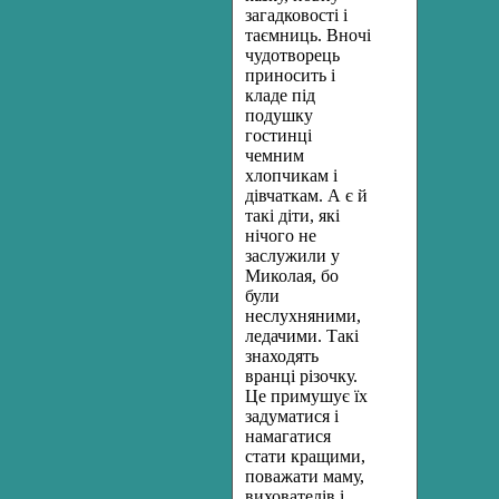
загадковості і
таємниць. Вночі
чудотворець
приносить і
кладе під
подушку
гостинці
чемним
хлопчикам і
дівчаткам. А є й
такі діти, які
нічого не
заслужили у
Миколая, бо
були
неслухняними,
ледачими. Такі
знаходять
вранці різочку.
Це примушує їх
задуматися і
намагатися
стати кращими,
поважати маму,
вихователів і