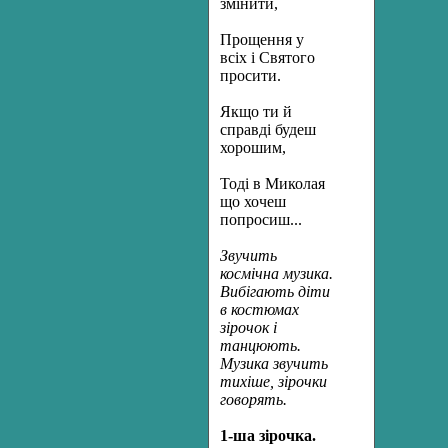
змінити,
Прощення у
всіх і Святого
просити.
Якщо ти й
справді будеш
хорошим,
Тоді в Миколая
що хочеш
попросиш...
Звучить
космічна музика.
Вибігають діти
в костюмах
зірочок і
танцюють.
Музика звучить
тихіше, зірочки
говорять.
1-ша зірочка.