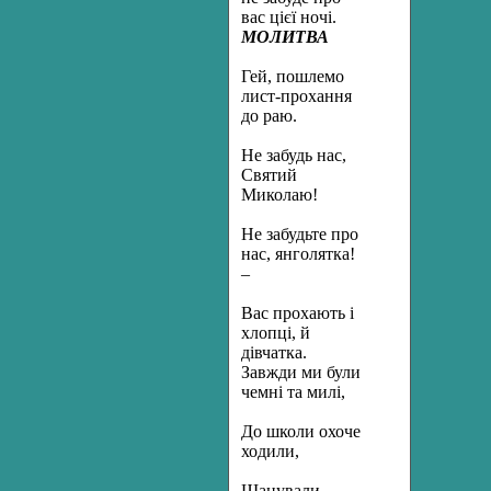
вас цієї ночі.
МОЛИТВА
Гей, пошлемо
лист-прохання
до раю.
Не забудь нас,
Святий
Миколаю!
Не забудьте про
нас, янголятка!
–
Вас прохають і
хлопці, й
дівчатка.
Завжди ми були
чемні та милі,
До школи охоче
ходили,
Шанували