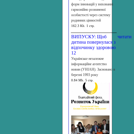
форм інновацій у вихованні
гармонійно розвиненої
особистості через систему
родинних цінностей
162.3 Kb.
1 стр.
ВИПУСКУ: Щоб
читати
дитина повернулася з
відпочинку здоровою
12
Українське незалежне
інформаційне агентство
новин (УНІАН). Засновано в
березні 1993 року
0.84 Mb.
5 стр.