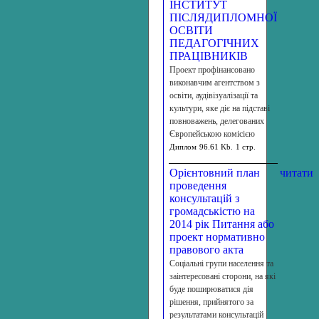
ІНСТИТУТ
ПІСЛЯДИПЛОМНОЇ
ОСВІТИ
ПЕДАГОГІЧНИХ
ПРАЦІВНИКІВ
Проект профінансовано
виконавчим агентством з
освіти, аудівізуалізації та
культури, яке діє на підставі
повноважень, делегованих
Європейською комісією
Диплом
96.61 Kb.
1 стр.
Орієнтовний план
читати
проведення
консультацій з
громадськістю на
2014 рік Питання або
проект нормативно
правового акта
Соціальні групи населення та
заінтересовані сторони, на які
буде поширюватися дія
рішення, прийнятого за
результатами консультацій