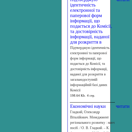
ідентичність
електронної та
паперової форм
інформації, що
подається до Комісії,
та достовірність
інформації, наданої
для розкриття в
Підтверджую ідентичність
електронної та паперової
форм інформації, що
подається до Комісії, та
достовірність інформації,
наданої для розкриття в
загальнодоступній
інформаційній базі даних
Комісії
198.64 Kb.
4 стр.
Економічні науки
читати
Гладкий, Олександр
Віталійович. Менеджмент
регіонального розвитку : навч
посіб. / О. В. Гладкий. – К.