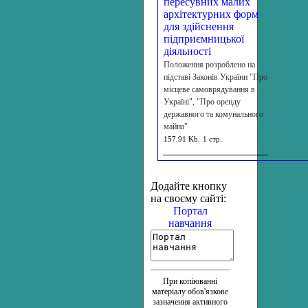
пересувних малих
архітектурних форм
для здійснення
підприємницької
діяльності
Положення розроблено на
пiдставi Законів України "Про
місцеве самоврядування в
Україні", "Про оренду
державного та комунального
майна"
157.91 Kb.
1 стр.
Додайте кнопку
на своєму сайті:
Портал
навчання
При копіюванні
матеріалу обов'язкове
зазначення активного