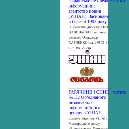
Українське незалежне
читати
інформаційне
агентство новин
(УНІАН). Засноване
в березні 1993 року
Генеральний директор Олег
НАЛИВАЙКО. Головний
редактор Олександр
ХАРЧЕНКО тел. 279-31-31
0.73 Mb.
22 стр.
ГАРЯЧИЙВ І СНИК
читати
№132 Об‘єднаного
незалежного
інформаційного
центру в УНІАН
Спільна ініціатива УНІАН,
Міжнародного фонду
«Відродження», Громадської