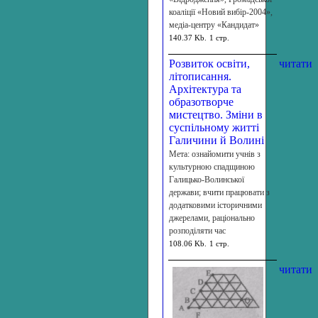
коаліції «Новий вибір-2004»,
медіа-центру «Кандидат»
140.37 Kb.
1 стр.
Розвиток освіти,
читати
літописання.
Архітектура та
образотворче
мистецтво. Зміни в
суспільному житті
Галичини й Волині
Мета: ознайомити учнів з
культурною спадщиною
Галицько-Волинської
держави; вчити працювати з
додатковими історичними
джерелами, раціонально
розподіляти час
108.06 Kb.
1 стр.
читати