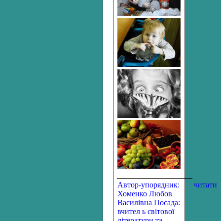
Автор-упорядник:
читати
Хоменко Любов
Василівна Посада:
вчител ь світової
літератури та