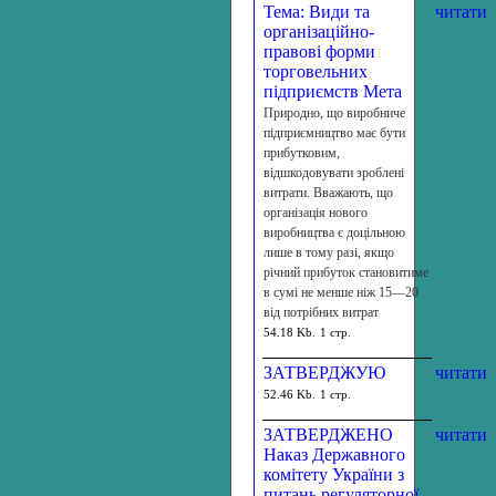
Тема: Види та
читати
організаційно-
правові форми
торговельних
підприємств Мета
Природно, що виробниче
підприємництво має бути
прибутковим,
відшкодовувати зроблені
витрати. Вважають, що
організація нового
виробництва є доцільною
лише в тому разі, якщо
річний прибуток становитиме
в сумі не менше ніж 15—20
від потрібних витрат
54.18 Kb.
1 стр.
ЗАТВЕРДЖУЮ
читати
52.46 Kb.
1 стр.
ЗАТВЕРДЖЕНО
читати
Наказ Державного
комітету України з
питань регуляторної