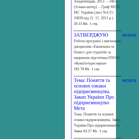
Академвидав, 2013. – 248 с. –
(Альма-матер). – Гриф МОН
МС України (лист №1/11-
10839 від 21. 11. 2011 р.)
20.15 Kb.
1 стр.
ЗАТВЕРДЖУЮ
читати
Робоча програма з навчальної
дисципліни «Економіка та
бізнес» для студентів за
напрямом підготовки 050101
«Комп'ютерні науки»
192.78 Kb.
1 стр.
Тема: Поняття та
читати
основні ознаки
підприємництва.
Закон України Про
підприємництво
Мета
Тема: Поняття та основні
ознаки підприємництва. Закон
України Про підприємництво
Закон
63.17 Kb.
1 стр.