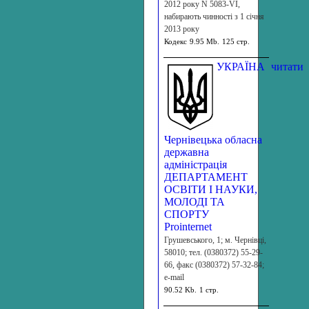
2012 року N 5083-VI,
набирають чинності з 1 січня
2013 року
Кодекс
9.95 Mb.
125 стр.
УКРАЇНА
читати
Чернівецька обласна
державна
адміністрація
ДЕПАРТАМЕНТ
ОСВІТИ І НАУКИ,
МОЛОДІ ТА
СПОРТУ
Prointernet
Грушевського, 1; м. Чернівці,
58010; тел. (0380372) 55-29-
66, факс (0380372) 57-32-84;
e-mail
90.52 Kb.
1 стр.