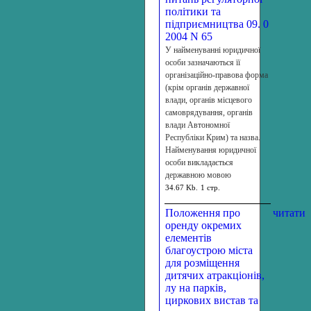
політики та
підприємництва 09. 0
2004 N 65
У найменуванні юридичної
особи зазначаються її
організаційно-правова форма
(крім органів державної
влади, органів місцевого
самоврядування, органів
влади Автономної
Республіки Крим) та назва.
Найменування юридичної
особи викладається
державною мовою
34.67 Kb.
1 стр.
Положення про
читати
оренду окремих
елементів
благоустрою міста
для розміщення
дитячих атракціонів,
лу на парків,
циркових вистав та