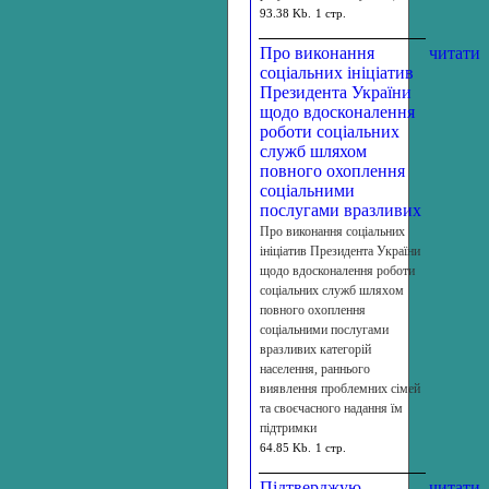
93.38 Kb.
1 стр.
Про виконання
читати
соціальних ініціатив
Президента України
щодо вдосконалення
роботи соціальних
служб шляхом
повного охоплення
соціальними
послугами вразливих
Про виконання соціальних
ініціатив Президента України
щодо вдосконалення роботи
соціальних служб шляхом
повного охоплення
соціальними послугами
вразливих категорій
населення, раннього
виявлення проблемних сімей
та своєчасного надання їм
підтримки
64.85 Kb.
1 стр.
Підтверджую
читати