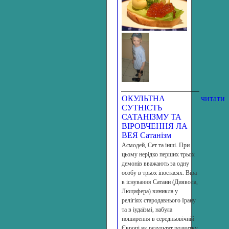
ОКУЛЬТНА
читати
СУТНІСТЬ
САТАНІЗМУ ТА
ВІРОВЧЕННЯ ЛА
ВЕЯ Сатанізм
Асмодей, Сет та інші. При
цьому нерідко перших трьох
демонів вважають за одну
особу в трьох іпостасях. Віра
в існування Сатани (Диявола,
Люцифера) виникла у
релігіях стародавнього Ірану
та в іудаїзмі, набула
поширення в середньо­вічній
Європі як результат розвитку