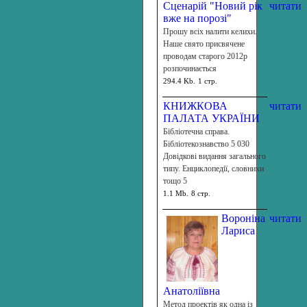
Сценарій "Новий рік
читати
вже на порозі"
Прошу всіх налити келихи.
Наше свято присвячене
проводам старого 2012р
розпочинається
294.4 Kb.
1 стр.
КНИЖКОВА
читати
ПАЛАТА УКРАЇНИ
Бібліотечна справа.
Бібліотекознавство 5 030
Довідкові видання загального
типу. Енциклопедії, словники
тощо 5
1.1 Mb.
8 стр.
Вороніна
читати
Лариса
Анатоліївна
Метод проектів як одна із