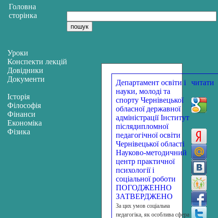
Головна
сторінка
Уроки
Конспекти лекцій
Довідники
Документи
Департамент освіти і
читати
науки, молоді та
Історія
спорту Чернівецької
Філософія
обласної державної
Фінанси
адміністрації Інститут
Економіка
післядипломної
Фізика
педагогічної освіти
Чернівецької області
Науково-методичний
центр практичної
психології і
соціальної роботи
ПОГОДЖЕННО
ЗАТВЕРДЖЕНО
За цих умов соціальна
педагогіка, як особлива сфера