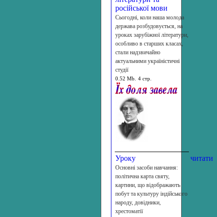
російської мови
Сьогодні, коли наша молода
держава розбудовується, на
уроках зарубіжної літератури,
особливо в старших класах,
стали надзвичайно
актуальними україністичні
студії
0.52 Mb.
4 стр.
Уроку
читати
Основні засоби навчання:
політична карта святу,
картини, що відображають
побут та культуру індійського
народу, довідники,
хрестоматії