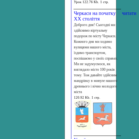
Урок
122.76 Kb.
1 стр.
Черкаси на початку
читати
ХХ століття
Доброго дня! Сьогодні ми
здійснимо віртуальну
подорож по місту Черкаси.
Кожного дня ми ходимо
вулицями нашого міста,
їздимо транспортом,
поспішаємо у своїх справах.
Ми не задумуємося, як
виглядало місто 100 років
тому. Тож давайте здійсним
мандрівку в минуле нашого
древнього і вічно молодого
міста
120.92 Kb.
1 стр.