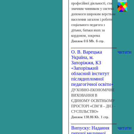
професійної діяльності, стає
значним чинником у системі
допомоги широким верствам
населення загалом і роботи
соціального педагога з
дітьми, батьки яких за
кордоном, зокрема
Диплом
0.6 Mb.
6 стр.
О. В. Варецька
читати
Україна, м.
Запоріжжя, КЗ
«Запорізький
обласний інститут
післядипломної
педагогічної освіти»
ДУХОВНО-ЕКОНОМІЧНЕ
ВИХОВАННЯ В
ЄДИНОМУ ОСВІТНЬОМУ
ПРОСТОРІ «СІМ’Я – ДНЗ –
СУСПІЛЬСТВО»
Диплом
138.86 Kb.
1 стр.
Випуску: Надання
читати
першої медичної