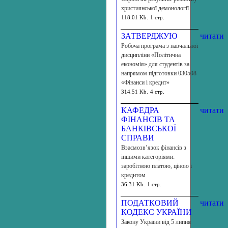
християнської демонології
118.01 Kb.
1 стр.
ЗАТВЕРДЖУЮ
читати
Робоча програма з навчальної
дисципліни «Політична
економія» для студентів за
напрямом підготовки 030508
«Фінанси і кредит»
314.51 Kb.
4 стр.
КАФЕДРА
читати
ФІНАНСІВ ТА
БАНКІВСЬКОЇ
СПРАВИ
Взаємозв’язок фінансів з
іншими категоріями:
заробітною платою, ціною і
кредитом
36.31 Kb.
1 стр.
ПОДАТКОВИЙ
читати
КОДЕКС УКРАЇНИ
Закону України від 5 липня