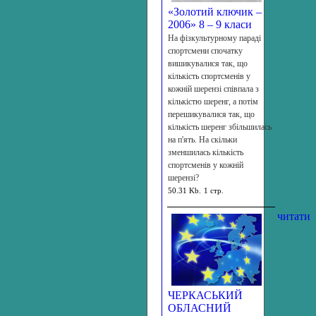
«Золотий ключик –
2006» 8 – 9 класи
На фізкультурному параді
спортсмени спочатку
вишикувалися так, що
кількість спортсменів у
кожній шерензі співпала з
кількістю шеренг, а потім
перешикувалися так, що
кількість шеренг збільшилась
на п'ять. На скільки
зменшилась кількість
спортсменів у кожній
шерензі?
50.31 Kb.
1 стр.
читати
ЧЕРКАСЬКИЙ
ОБЛАСНИЙ