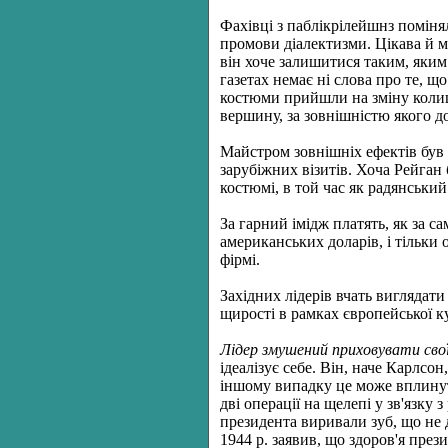
Фахівці з паблікрілейшнз поміня
промови діалектизми. Цікава й м
він хоче залишитися таким, яким 
газетах немає ні слова про те, щ
костюми прийшли на зміну колишн
вершину, за зовнішністю якого д
Майстром зовнішніх ефектів був 
зарубіжних візитів. Хоча Рейган 
костюмі, в той час як радянський
За гарний імідж платять, як за с
американських доларів, і тільки 
фірмі.
Західних лідерів вчать виглядат
щирості в рамках європейської ку
Лідер змушений приховувати свої
ідеалізує себе. Він, наче Карлсон
іншому випадку це може вплинут
дві операції на щелепі у зв'язку
президента виривали зуб, що не 
1944 р. заявив, що здоров'я през