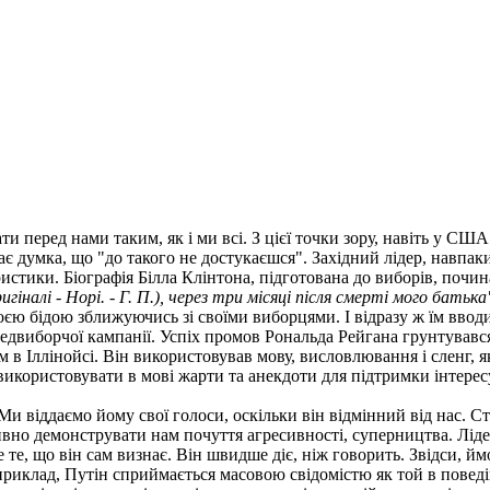
ати перед нами таким, як і ми всі. З цієї точки зору, навіть у С
є думка, що "до такого не достукаєшся". Західний лідер, навпа
истики. Біографія Білла Клінтона, підготована до виборів, почи
игіналі - Норі. - Г. П.), через три місяці після смерті мого батька
єю бідою зближуючись зі своїми виборцями. І відразу ж їм вводил
едвиборчої кампанії. Успіх промов Рональда Рейгана грунтувався
 в Іллінойсі. Він використовував мову, висловлювання і сленг, 
використовувати в мові жарти та анекдоти для підтримки інтересу
Ми віддаємо йому свої голоси, оскільки він відмінний від нас. С
ивно демонструвати нам почуття агресивності, суперництва. Лідер
те, що він сам визнає. Він швидше діє, ніж говорить. Звідси, йм
риклад, Путін сприймається масовою свідомістю як той в поведінц