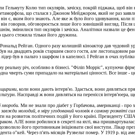
ли Гельмуту Колю тип окулярів, зачіску, покрій піджака, щоб він
етаморфоза, що сталася з Джоном Мейджором, який не раз заявляв
він є, яким його знають. Але яке ж було його здивування, коли пі
о він говорив, обговорюється лише його зовнішній вигляд. Після 
ім, змінилися тип окулярів і зачіска. Аналітики назвали це фе
о цього стежила тільки його дружина.
Рональд Рейган. Одного разу колишній кіноактор дав чудовий ур
був на двадцять років старшим свого гостя, але листопадовим ран
 лідер був в пальто з шарфом і в капелюсі. І Рейган в очах публ
аму реальну річ, особливо в бізнесі. "Філіп Морріс", купуючи фірм
одна чверть суми припадало на матеріальні цінності. Все інше - ц
и
щирими
, коли вони дають інтерв'ю. Здається, вони дивляться пр
льтури. Насправді ж вони дивляться на перенісся інтерв'юера, що
 хвороби.
Ми не знали про діабет у Горбачова, американці - про 
,
завжди молодий, в міру угодований чоловік в самому розквіті сил
и на розвиток політичних подій у його країні. Президенту США 
 з раком. АЛЕ вони робилися в секреті на яхті, яка пришвартувала
дозволило його противникам ініціювати свої виступи. Лікар пре
идента о"кей. Через п'ять місяців Рузвельт помер. У 1919 р. від 