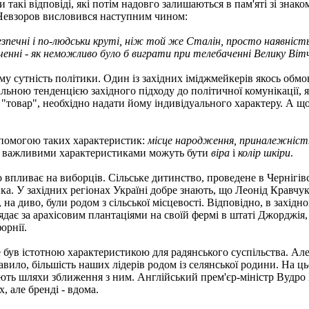
 такі відповіді, які потім надовго залишаються в пам'яті зі знако
Невзоров висловився наступним чином:
зпечні і по-людськи круті, ніж той же Сталін, просто наявність 
нні - як неможливо було б виграти при телебаченні Велику Вітч
му сутність політики. Один із західних іміджмейкерів якось обм
гальною тенденцією західного підходу до політичної комунікації,
ти "товар", необхідно надати йому індивідуального характеру. А 
опомогою таких характеристик:
місце народження, приналежність
ту важливими характеристиками можуть бути
віра
і
колір шкіри
.
но впливає на виборців. Сільське дитинство, проведене в Чернігівс
 У західних регіонах Україні добре знають, що Леонід Кравчук н
 на диво, були родом з сільської місцевості. Відповідно, в західн
ядає за арахісовим плантаціями на своїй фермі в штаті Джорджія,
орнії.
не був істотною характеристикою для радянського суспільства. Ал
равило, більшість наших лідерів родом із селянської родини. На ц
ають шляхи зближення з ним. Англійський прем'єр-міністр Вудро 
, але бренді - вдома.