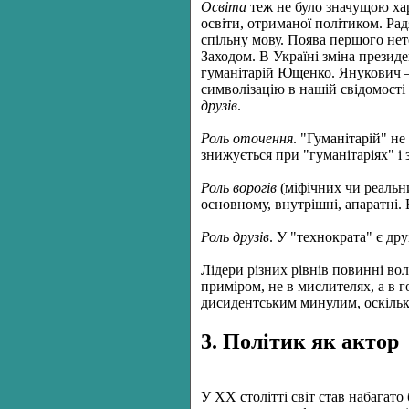
Освіта
теж не було значущою хар
освіти, отриманої політиком. Радя
спільну мову. Поява першого нет
Заходом. В Україні зміна презид
гуманітарій Ющенко. Янукович – 
символізацію в нашій свідомості 
друзів
.
Роль оточення
. "Гуманітарій" н
знижується при "гуманітаріях" і 
Роль ворогів
(міфічних чи реальни
основному, внутрішні, апаратні. 
Роль друзів
. У "технократа" є дру
Лідери різних рівнів повинні вол
приміром, не в мислителях, а в 
дисидентським минулим, оскільки
3. Політик як актор
У XX столітті світ став набагат