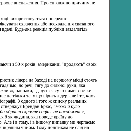
 нервове виснаження. Про справжню причину не
аході використовується попереднє
іксувати схвалення або несхвалення сказаного.
вдалі. Будь-яка реакція публіки заздалегідь
ючи з 50-х років, американці "продають" своїх
ристик лідера на Заході на першому місці стоять
(Згадаймо, до речі, тягу до сильної руки, яка
ожливо, навпаки, здадуться суттєвими з точки
є не тільки те, у що вірить лідер, але і те,
чому
іографії. З одного і того ж списку реальних
к стверджує Брендан Брюс,
"можна було
 або обрати скромне соціальне походження,
я б як людина, яка поведе країну до
o. Але і в тому, і в іншому випадку ми черпаємо
 найкращим чином. Тому політикам не слід на