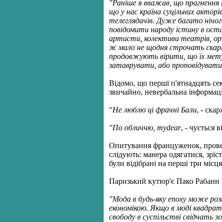
"Раніше я вважав, що прагнення
що у нас країна суцільних акторі
телеглядачів. Дуже багато нічог
повідомити народу істину в оста
артисти, колективи театрів, орк
ж мало не щодня строчать скарги
продовжують вірити, що їх метуш
затаврувати, або проповідувати
Відомо, що перші п'ятнадцять с
звичайно, невербальна інформац
"
Не люблю ці фрачні Бали
, - ска
"По обличчю, mуdear
, - чується в
Опитування француженок, проведе
слідують: манера одягатися, зріст
були відібрані на перші три міс
Паризький кутюр'є Пако Рабанн по
"Мода в будь-яку епоху може розп
економікою. Якщо в моді квадратн
свободу в суспільстві свідчать зо