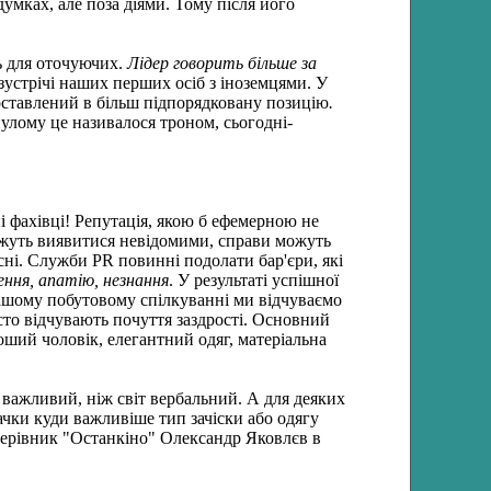
умках, але поза діями. Тому після його
ь для оточуючих.
Лідер говорить більше за
 зустрічі наших перших осіб з іноземцями. У
поставлений в більш підпорядковану позицію
.
нулому це називалося троном, сьогодні-
ні фахівці! Репутація, якою б ефемерною не
можуть виявитися невідомими, справи можуть
сні. Служби PR повинні подолати бар'єри, які
ння, апатію, незнання
. У результаті успішної
нашому побутовому спілкуванні ми відчуваємо
сто відчувають почуття заздрості. Основний
роший чоловік, елегантний одяг, матеріальна
 важливий, ніж світ вербальний. А для деяких
дачки куди важливіше тип зачіски або одягу
е керівник "Останкіно" Олександр Яковлєв в