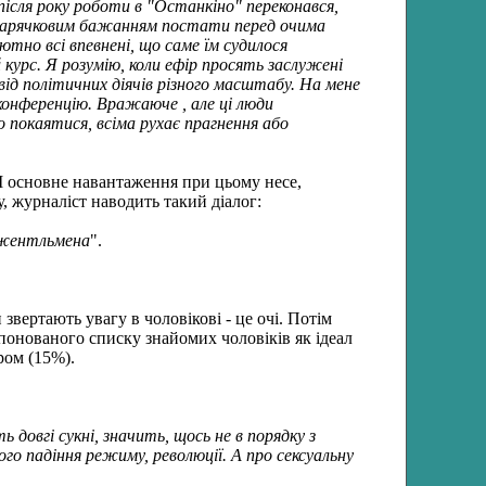
ісля року роботи в "Останкіно" переконався,
им, гарячковим бажанням постати перед очима
тно всі впевнені, що саме їм судилося
 курс. Я розумію, коли ефір просять заслужені
від політичних діячів різного масштабу. На мене
 конференцію. Вражаюче , але ці люди
 покаятися, всіма рухає прагнення або
І основне навантаження при цьому несе,
 журналіст наводить такий діалог:
 джентльмена
".
вертають увагу в чоловікові - це очі. Потім
пропонованого списку знайомих чоловіків як ідеал
ром (15%).
 довгі сукні, значить, щось не в порядку з
ого падіння режиму, революції. А про сексуальну