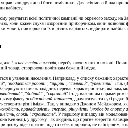
но управляли дружина і його помічники. Для всіх мова йшла про
ни кабінету.
у результаті всієї політичної кампанії чи окремого заходу, на З
ією, коли кожен слухач озброєний приборчиком, який дозволяє ф
ки мови і, повторюючи їх в різних варіантах, відбирати найбільш 
л
м, але
і живе в світі символів
, перебуваючи у них в полоні.
Почина
мний товар, створюючи політикам бажаний імідж.
ється в уявленні населення. Наприклад, у списку бажаних характе
й", "віддається роботі", "щирий", "сильний", "упевнений"
і т.д. 
 Завершують список західних переваг характеристики, які нам, м
ривабливий", "добрий" , "скромний"
і т. д. важливим параметром ста
 цьому факту
особистісний характер
, драматизувати сухі рядки б
ь створити різні іміджі. Так, у випадку з Джоном Мейджором, я
молодість, привабливість, енергію, рішучість і любов до спорту
ливість, спокій і скромність"
. У першому випадку він моделювавс
на Кеннеді), у другому - як людина, що прагне зберегти statusqu
 При цьому лідер прагне подати себе, природно, не найгіршим, а