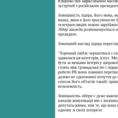
Ющенко був зафіксований масовою
зустрічей з російським президент
Зовнішність лідера, його мова, 
інших, яким в його присутності 
телетрансляціях новин зарубіжни
Лідер завжди розташовується окр
президією.
Зовнішній вигляд лідера перестає
"Хороший імідж черпається з гли
здавалася ця категорія, існує. 
бути за межами інтересу широкої 
стоять між громадськістю і ліде
роботи PR вони повинні перетв
далеко не однозначні почуття до
список його об'єктів такий: прив
незалежність.
Зовнішність лідера
є дуже важлив
каналів комунікації він є визнач
депутата-жінки, ніж те, що вона 
одному зі своїх інтерв'ю: