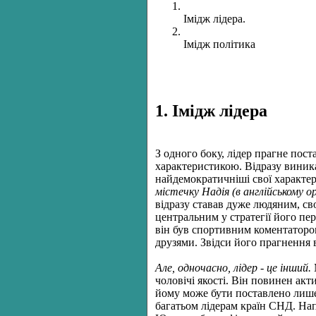
Імідж лідера.
Імідж політика
1. Імідж лідера
З одного боку, лідер прагне пост
характеристикою. Відразу виника
найдемократичніші свої характер
містечку Надія (в англійському ор
відразу ставав дуже людяним, сво
центральним у стратегії його пер
він був спортивним коментатором
друзями. Звідси його прагнення 
Але, одночасно, лідер - це інший.
чоловічі якості. Він повинен акт
йому може бути поставлено лише 
багатьом лідерам країн СНД. Нап