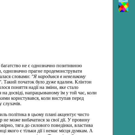
ША багатство не є однозначно позитивною
ки, однозначно прагне продемонструвати
налася словами:
"Я народився в невеликому
"
. Такий початок було дуже вдалим. Клінтон
ося поняття надії на зміни, яке стало
 на досвіді, напрацьованому їм у той час, коли
якими користувався, коли виступав перед
 слухачів.
тиль політика в цьому плані акцентує чисто
 не може вибачатися за свої дії. У провину
овірно, тяга до силового поведінки, властива
і якого є тільки дії і немає місця думкам. А