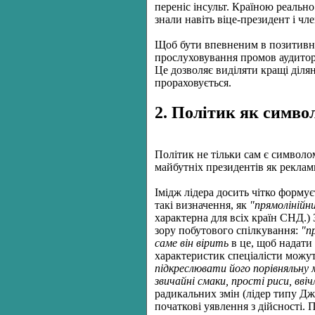
переніс інсульт. Країною реаль
знали навіть віце-президент і чле
Щоб бути впевненим в позитивном
прослуховування промов аудитор
Це дозволяє виділяти кращі ділян
прораховується.
2. Політик як симво
Політик не тільки сам є символо
майбутніх президентів як рекла
Імідж лідера досить чітко форму
такі визначення, як
"прямолінійни
характерна для всіх країн СНД.)
зору побутового спілкування:
"п
саме він вірить
в це, щоб надати
характеристик спеціалісти можут
підкреслювати його порівняльну 
звичайні смаки, прості риси, ввіч
радикальних змін (лідер типу Джо
початкові уявлення з дійсності.