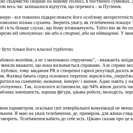
 свідомістю скоріше на іншому полюсі, в постійних сумнівах, д
ом весь час залишалося відчуття, що перемога - за Путіним.
манери - все повинно підкреслювати його особливу авторитетніст
дозволено тільки слухати.
Зверніть увагу, як телебачення показує
й гість більше слухає, що йому втовкмачують. Тобто він як би 
емо від оточуючих: він або в стороні, або на підвищенні
. У ми
 бути тільки його власної турботою.
бокого колодязя, а не з маленького струмочка"
, - вважають захід
Ми звикли вважати, що вона визначається справами. Але справи 
публіки, тому завдання PR в створенні гарної репутації досить я
ром. Фахівці бачать серед основних перепон:
ворожість, упередже
оритися на
симпатію, визнання, інтерес і знання
. Адже навіть у 
 оточуючих. Так, психологи встановили, що 94% жінок досить ча
аблива зовнішність, хороша фігура, цікава робота, молодість, хо
им параметром, оскільки світ невербальної комунікації не менш
альним. Я маю на увазі телебачення, де, приміром, для жінки-гля
говорить. Телебачення вабить до себе всіх. Цікаво сказав про ц