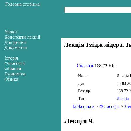
Головна сторінка
Уроки
Конспекти лекцій
Довідники
Лекція Імідж лідера. І
Документи
Історія
Філософія
Скачати
168.72 Kb.
Фінанси
Економіка
Назва
Лекція 
Фізика
Дата
13.03.2
Розмір
168.72 
Тип
Лекція
bibl.com.ua
>
Філософія
>
Ле
Лекція 9.