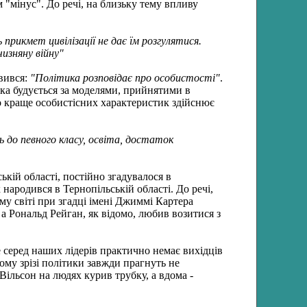
м "мінус". До речі, на близьку тему впливу
прикмет цивілізації не дає їм розгулятися.
изняну війну"
овився:
"Політика розповідає про особистості"
.
 яка будується за моделями, прийнятими в
що краще особистісних характеристик здійснює
 до певного класу, освіта, достаток
ькій області, постійно згадувалося в
ародився в Тернопільській області. До речі,
ому світі при згадці імені Джиммі Картера
 а Рональд Рейган, як відомо, любив возитися з
е серед наших лідерів практично немає вихідців
ьому зрізі політики завжди прагнуть не
Вільсон на людях курив трубку, а вдома -