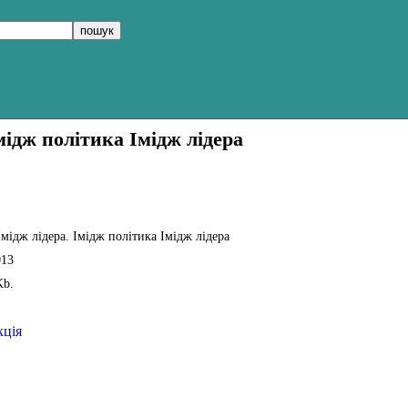
мідж політика Імідж лідера
Імідж лідера. Імідж політика Імідж лідера
013
Kb.
кція