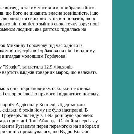
 не виглядав таким масивним, прибрали з його
, що його не цікавить власна зовнішність, і що
сля одного зі своїх виступів він побачив, що в
цього він повністю змінив свою точку зору: нові
номеном людини, яка раптово піднялась на
ок Михайлу Горбачову під час одного із
ком він зустрічав Горбачова на віллі в одному
іки виглядав молодшим Горбачова!
у "Крафт", заплатила 12.9 мільярдів
е вартість іміджів товарних марок, що належать
ямо в очі співрозмовнику, оскільки це ознака
 і створює ілюзію прямого і відкритого погляду.
хворобу Аддісона у Кеннеді. Лідер завжди
, скільки б років йому не було насправді. В
ГроуверКлівленду в 1893 році було зроблено
ся до пристані ЛонгАйленда. Офіційна версія - у
зидента Рузвельта перед перемогою на виборах в
американців приховувалося, що Вудро Вільсон