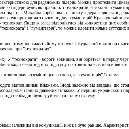
актеристикою для радянських лідерів. Можна простежити цікаву 
нські лідери були, як правило, з технократів, а західні - гуманіт
ехнократа - Михайла Горбачова - на посту лідера радянської держ
ентів теж проходила з цього поділу: гуманітарій Кравчук змінив
технократ. Якщо ж зараз відволіктися від конкретики цих особ
"технократа" і "гуманітарія", то можна вловити кілька суттєвих 
е вірить тому, що кажуть йому оточуючі. Будь-який вплив на ньог
зростає при "технократах".
х). У "технократа" - вороги зовнішні, він бореться, в першу чергу
Він завжди чекає від них підступу і готовий на все, щоб виявити 
зі в звичному розумінні цього слова, у "гуманітарія" їх немає.
одіти відповідними іміджами. Іноді, залежно від завдань, що сто
господарях чи інших діяльних типажах. У перший український па
 тоді необхідно було зруйнувати стару систему.
о більш залежним від комунікації, ніж це було раніше. Характери