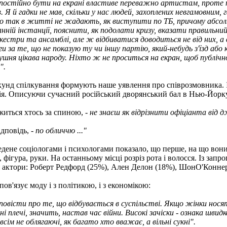
 постійно бути на екрані властиве переважно артистам, проте п
в. Я й гадки не мав, скільки у нас людей, захоплених невгамовн
о так в житті не жадають, як виступити по ТБ, причому абсолю
нній інстанції, пояснити, як подолати кризу, вказати правильний
естри та ансамблі, але ж відбиватися доводиться не від них, а 
 за те, що не показую ту чи іншу партію, який-небудь з'їзд або
ня цікава народу. Ніхто ж не проситься на екран, щоб публічно
".
екунд спілкування формують наше уявлення про співрозмовника. 
ія. Описуючи сучасний російський дворянський бал в Нью-Йорку,
ржиться хтось за спиною, -
не знаєш як відрізнити офіціанта від
ідповідь, -
по обличчю ..."
не соціологами і психологами показало, що перше, на що вони з
, фігура, руки. На останньому місці розріз рота і волосся. Із за
ця актори: Роберт Редфорд (25%), Ален Делон (18%), ШонО'Конне
в'язує моду і з політикою, і з економікою:
овісти про те, що відбувається в суспільстві. Якщо жінки носять
і плечі, значить, настав час війни. Високі зачіски - ознака швидк
всім не облягаючі, як багато хто вважає, а вільні сукні".