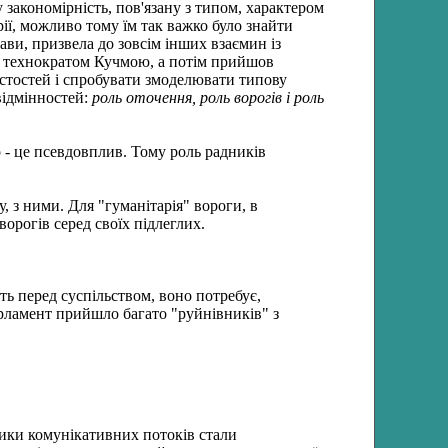
закономірність, пов'язану з типом, характером
арії, можливо тому їм так важко було знайти
ави, призвела до зовсім інших взаємин із
ся технократом Кучмою, а потім прийшов
истостей і спробувати змоделювати типову
відмінностей:
роль оточення, роль ворогів і роль
о - це псевдовплив. Тому роль радників
, з ними. Для "гуманітарія" вороги, в
ворогів серед своїх підлеглих.
ять перед суспільством, воно потребує,
рламент прийшло багато "руйнівників" з
стики комунікативних потоків стали