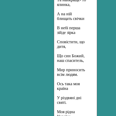
ялинка,
А на ній
блищать свічки
В небі перша
зійде зірка
Сповістити, що
дитя,
Що син Божий,
наш спаситель,
Мир приносить
всім людям.
Ось така моя
країна
У різдвяні дні
святі.
Моя рідна