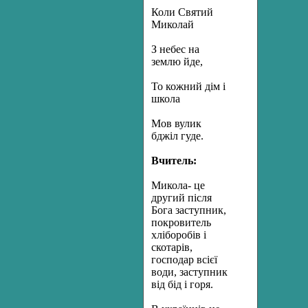
Коли Святий
Миколай
З небес на
землю йде,
То кожний дім і
школа
Мов вулик
бджіл гуде.
Вчитель:
Микола- це
другий після
Бога заступник,
покровитель
хліборобів і
скотарів,
господар всієї
води, заступник
від бід і горя.