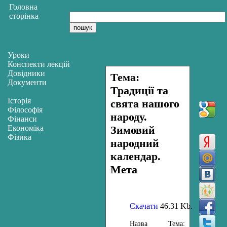
Головна
сторінка
Уроки
Конспекти лекцій
Довідники
Тема:
Документи
Традиції та
Історія
свята нашого
Філософія
народу.
Фінанси
Економіка
Зимовий
Фізика
народний
календар.
Мета
Скачати
46.31 Kb.
Назва
Тема: