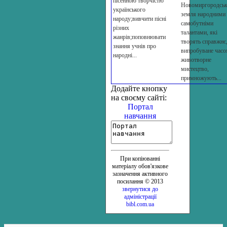
пісенною творчістю
Новомиргородськ
українського
земля народними
народу;вивчити пісні
самобутніми
різних
талантами, які
жанрів;поповнювати
творять справжнє
знання учнів про
випробуване час
народні...
животворне
мистецтво,
примножують...
Додайте кнопку
на своєму сайті:
Портал
навчання
При копіюванні
матеріалу обов'язкове
зазначення активного
посилання © 2013
звернутися до
адміністрації
bibl.com.ua