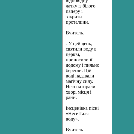
відповідну
латку із білого
паперу і
закрити
проталини.
Вчитель.
- У цей день,
святили воду в
церкві,
приносили її
додому і пильно
берегли. Цій
воді надавали
магічну силу.
Нею натирали
хворі місця і
рани.
Інсценівка пісні
«Несе Галя
воду».
Вчитель.