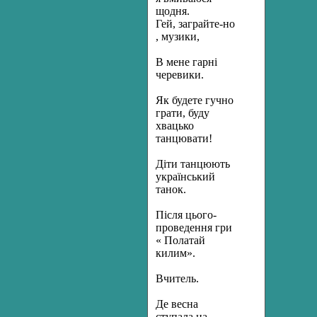
щодня.
Гей, заграйте-но
, музики,
В мене гарні
черевики.
Як будете гучно
грати, буду
хвацько
танцювати!
Діти танцюють
український
танок.
Після цього-
проведення гри
« Полатай
килим».
Вчитель.
Де весна
ступала на