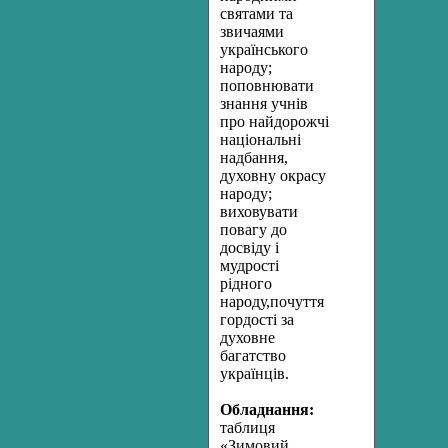
святами та
звичаями
українського
народу;
поповнювати
знання учнів
про найдорожчі
національні
надбання,
духовну окрасу
народу;
виховувати
повагу до
досвіду і
мудрості
рідного
народу,почуття
гордості за
духовне
багатство
українців.
Обладнання:
таблиця
«Зимовий