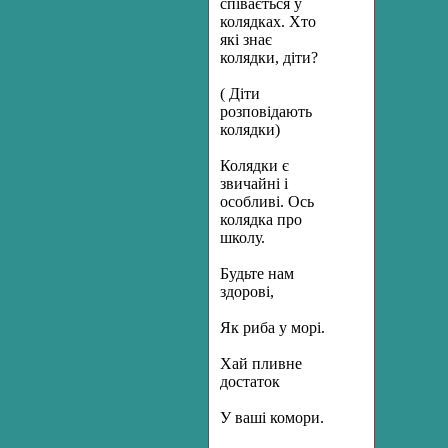
співається у
колядках. Хто
які знає
колядки, діти?
( Діти
розповідають
колядки)
Колядки є
звичайні і
особливі. Ось
колядка про
школу.
Будьте нам
здорові,
Як риба у морі.
Хай пливне
достаток
У ваші комори.