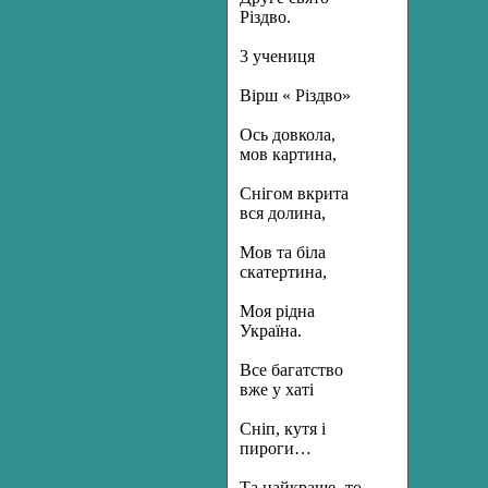
Різдво.
3 учениця
Вірш « Різдво»
Ось довкола,
мов картина,
Снігом вкрита
вся долина,
Мов та біла
скатертина,
Моя рідна
Україна.
Все багатство
вже у хаті
Сніп, кутя і
пироги…
Та найкраще- то