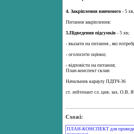
4. Закрiплення вивченого
- 5 хв
Питання закрiплення:
5.Пiдведення пiдсумкiв
- 5 хв;
- вказати на питання , якi потре
- оголосити оцiнки;
- вiдповiсти на питання;
План-конспект склав:
Начальник караулу ПДПЧ-36
ст. лейтенант сл. цив. зах. О.В.
Схожі:
ПЛАН-КОНСПЕКТ для проведенн