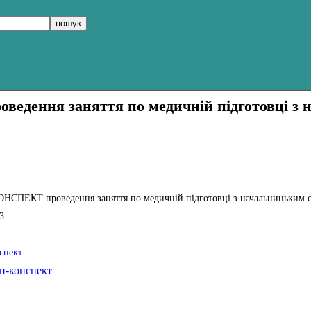
дення заняття по медичній підготовці з 
СПЕКТ проведення заняття по медичній підготовці з начальницьким 
3
спект
н-конспект