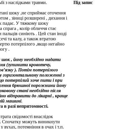
бі з наслідками травми.
Під запис
стані шоку ,не сприймає оточення
ом , зіниці розширені , дихання і
ск падає. У тяжкому шоку
а спрага , колір обличчя стає
 пальців синіють . Цей стан іноді
чі та калу, а також втратою
мертю потерпілого ,якщо негайно
огу .
 шок , йому необхідно надати
ння (зупинити кровотечу,
в’язку ). Потім потерпілого
у горизонтальному положенні з
о потерпілий хоче пити і при
дження брюшної порожнини йому
ковому стані необхідно після
но відправити до лікарні , краще
йній машині
.
а в разі непритомності.
трата свідомості внаслідок
у. Спочатку можуть виникнути
у вухах, потемніння в очах і т.п.