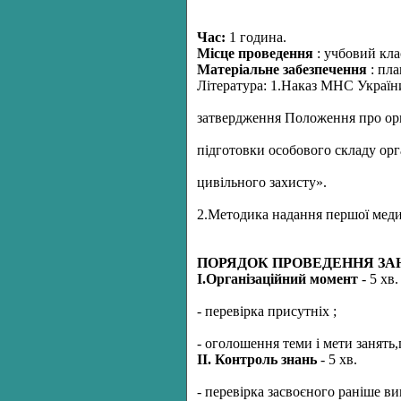
Час:
1 година.
Місце проведення
: учбовий кла
Матеріальне забезпечення
: пла
Література: 1
.
Наказ МНС України 
затвердження Положення про ор
підготовки особового складу орга
цивільного захисту».
2.Методика надання першої меди
ПОРЯДОК ПРОВЕДЕННЯ ЗА
І.Органiзацiйний момент
- 5 хв.
- перевiрка присутнiх ;
- оголошення теми i мети занять,
ІІ. Контроль знань
- 5 хв.
- перевiрка засвоєного ранiше ви