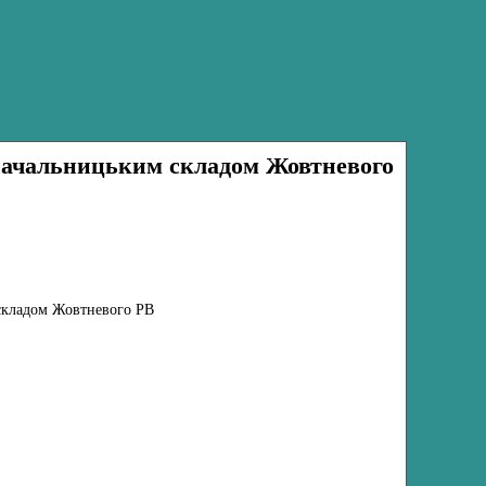
начальницьким складом Жовтневого
складом Жовтневого РВ