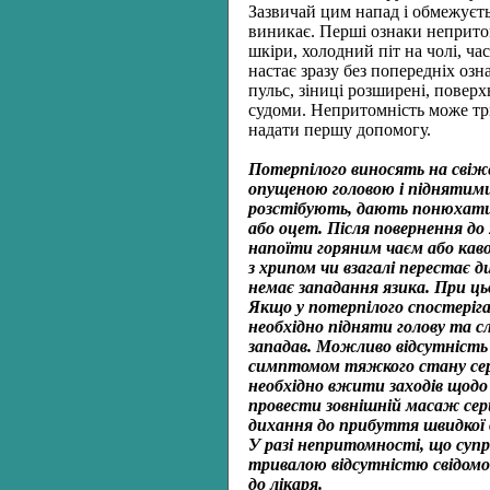
Зазвичай цим напад і обмежуєть
виникає. Перші ознаки непритом
шкіри, холодний піт на чолі, час
настає зразу без попередніх озн
пульс, зіниці розширені, повер
судоми. Непритомність може три
надати першу допомогу.
Потерпілого виносять на свіже
опущеною головою і піднятими 
розстібують, дають понюхат
або оцет. Після повернення до 
напоїти горяним чаєм або кав
з хрипом чи взагалі перестає д
немає западання язика. При ць
Якщо у потерпілого спостеріга
необхідно підняти голову та с
западав. Можливо відсутність
симптомом тяжкого стану серц
необхідно вжити заходів щод
провести зовнішній масаж се
дихання до прибуття швидкої д
У разі непритомності, що су
тривалою відсутністю свідомос
до лікаря.