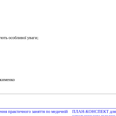
.
бують особливої уваги;
 Якименко
я практичного заняття по медичній
ПЛАН-КОНСПЕКТ для про