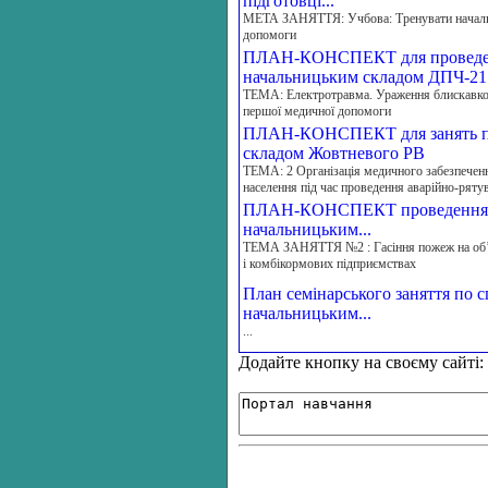
підготовці...
МЕТА ЗАНЯТТЯ: Учбова: Тренувати начальни
допомоги
ПЛАН-КОНСПЕКТ для проведення
начальницьким складом ДПЧ-21
ТЕМА: Електротравма. Ураження блискавкою
першої медичної допомоги
ПЛАН-КОНСПЕКТ для занять по 
складом Жовтневого РВ
ТЕМА: 2 Організація медичного забезпеченн
населення під час проведення аварійно-рятув
ПЛАН-КОНСПЕКТ проведення зан
начальницьким...
ТЕМА ЗАНЯТТЯ №2 : Гасіння пожеж на об’є
і комбікормових підприємствах
План семінарського заняття по с
начальницьким...
...
Додайте кнопку на своєму сайті: