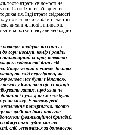
ся, тобто втрати свідомості не
ності - позіхання, збліднення
те дихання. Інді втрата свідомості
ак: у потерпілого слабкий і частий
хневе дихання, іноді виникають
вати короткий час, але необхідно
 повітря, кладуть на спину з
до гори ногами, комір і ремінь
и нашатирний спирт, одеколон
хворого свідомості його слід
ою. Якщо хворий починає дихати
ихати, то слід перевірити, чи
ому голова має бути піднятою.
ються судоми, то в цій ситуації
лідкувати затим, щоб язик не
 дихання і пульсу, що може бути
я чи мозку. У такому разі
о оживлення потерпілого, тобто
рця та зробити йому штучне
опомоги (реанімаційної бригади).
проводжується судомами та
ті, слід звернутися за допомогою