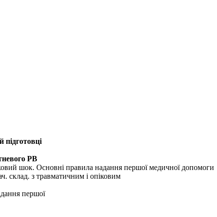
й підготовці
тневого РВ
ковий шок. Основні правила надання першої медичної допомоги
. склад. з травматичним і опіковим
дання першої