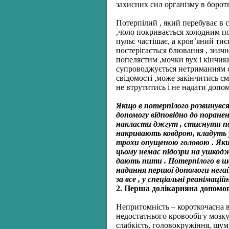
захисних сил організму в бороть
Потерпілий , який перебуває в 
,чоло покривається холодним пот
пульс частішає, а кров’яний ти
постерігається блювання , значн
попелястим ,мочки вух і кінчики
супроводжується нетриманням се
свідомості ,може закінчитись с
не втрутитись і не надати допом
Якщо в потерпілого розвинувся
допомогу відповідно до поране
накласти джгут , стиснути по
накривають ковдрою, кладуть 
трохи опущеною головою . Якщ
цьому немає підозри на ушко
дають пити . Потерпілого в шо
надання першої допомоги негай
за все , у спеціальні реанімаці
2. Перша долікарняна допомог
Непритомність – короткочасна в
недостатнього кровообігу мозк
слабкість, головокружіння, шум 