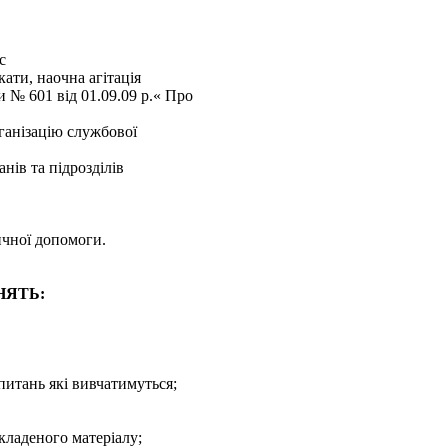
с
кати, наочна агітація
№ 601 від 01.09.09 р.« Про
ганізацію службової
нів та підрозділів
чної допомоги.
НЯТЬ:
питань якi вивчатимуться;
кладеного матерiалу;