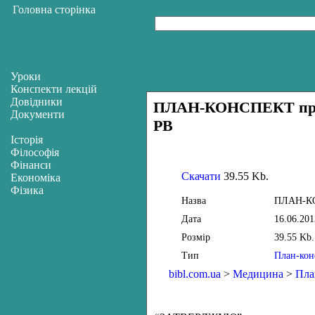
Головна сторінка
Уроки
Конспекти лекцій
Довідники
ПЛАН-КОНСПЕКТ прове
Документи
РВ
Історія
Філософія
Фінанси
Скачати
39.55 Kb.
Економіка
Фізика
Назва
ПЛАН-КОН
Дата
16.06.201
Розмір
39.55 Kb.
Тип
План-кон
bibl.com.ua
>
Медицина
>
Пла