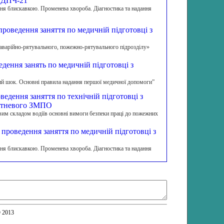
 ДПЧ-21
я блискавкою. Променева хвороба. Діагностика та надання
едення заняття по медичній підготовці з
арійно-рятувального, пожежно-рятувального підрозділу»
дення занять по медичній підготовці з
ий шок. Основні правила надання першої медичної допомоги”
ння заняття по технічній підготовці з
втневого ЗМПО
вим складом водіїв основні вимоги безпеки праці до пожежних
ведення заняття по медичній підготовці з
я блискавкою. Променева хвороба. Діагностика та надання
© 2013