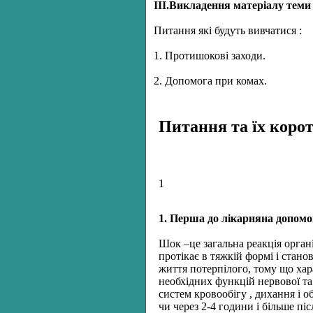
ІІІ.Викладення матерiалу теми
Питання якi будуть вивчатися :
1. Протишокові заходи.
2. Допомога при комах.
Питання та їх коро
1
1. Перша до лікарняна допомо
Шок –це загальна реакція орган
протікає в тяжкій формі і стан
життя потерпілого, тому що ха
необхідних функцій нервової та
систем кровообігу , дихання і 
чи через 2-4 години і більше пі