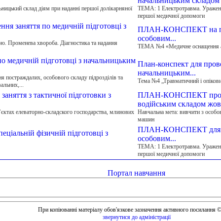
начальницьким складом
цький склад діям при наданні першої долікарняної
ТЕМА: 1 Електротравма. Ураженн
першої медичної допомоги
 заняття по медичній підготовці з
ПЛАН-КОНСПЕКТ на пров
особовим...
. Променева хвороба. Діагностика та надання
ТЕМА №4 «Медичне оснащення ав
медичній підготовці з начальницьким
План-конспект для прове
начальницьким...
я постраждалих, особового складу підрозділів та
Тема №4 „Травматичний і опіков
альних,...
яття з тактичної підготовки з
ПЛАН-КОНСПЕКТ проведе
водійським складом жо
ктах елеваторно-складского господарства, млинових
Навчальна мета: вивчити з особо
машин
ПЛАН-КОНСПЕКТ для про
пеціальній фізичній підготовці з
особовим...
ТЕМА: 1 Електротравма. Ураженн
першої медичної допомоги
Портал навчання
При копіюванні матеріалу обов'язкове зазначення активного посилання 
звернутися до адміністрації