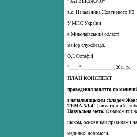
“ЗАТВЕРДЖУЮ”
в.о. Начальника Жовтневого РВ
У МНС України
в Миколаївський області
майор служби ц.з.
О.І. Остафій
"____"______________2011 р.
ПЛАН-КОНСПЕКТ
проведення заняття по медичні
з начальницьким складом Жов
ТЕМА 5.1.4
Травматичний і опі
Навчальна мета:
Ознайомити нач
шоком, основними правилами на
медичної допомоги.