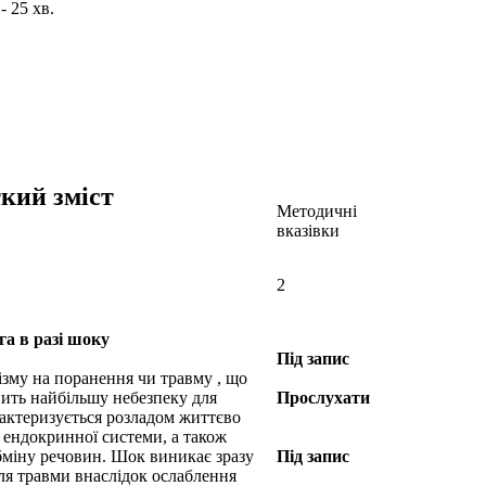
- 25 хв.
ткий змiст
Методичнi
вказiвки
2
га в разі шоку
Під запис
ізму на поранення чи травму , що
овить найбільшу небезпеку для
Прослухати
рактеризується розладом життєво
 ендокринної системи, а також
обміну речовин. Шок виникає зразу
Під запис
сля травми внаслідок ослаблення