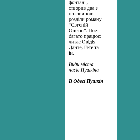
фонтан”,
створив два з
половиною
розділи роману
“Євгеній
Онегін”. Поет
багато працює:
читає Овідія,
Данте, Гете та
ін.
Види міста
часів Пушкіна
В
Одесі Пушкін