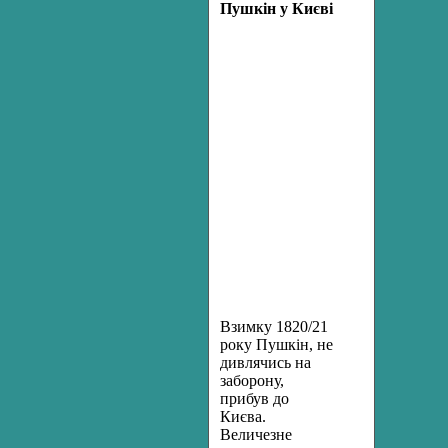
Пушкін у Києві
Взимку 1820/21
року Пушкін, не
дивлячись на
заборону,
прибув до
Києва.
Величезне