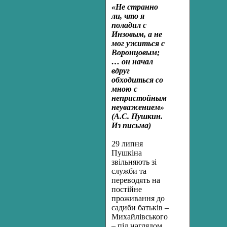
«Не странно
ли, что я
поладил с
Инзовым, а не
мог ужиться с
Воронцовым;
… он начал
вдруг
обходиться со
мною с
непристойным
неуважением»
(А.С. Пушкин.
Из письма)
29 липня
Пушкіна
звільняють зі
служби та
переводять на
постійне
проживання до
садиби батьків –
Михайлівського
– під наглядом