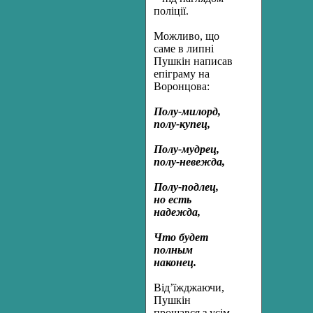
поліції.
Можливо, що
саме в липні
Пушкін написав
епіграму на
Воронцова:
Полу-милорд,
полу-купец,
Полу-мудрец,
полу-невежда,
Полу-подлец,
но есть
надежда,
Что будет
полным
наконец.
Від’їжджаючи,
Пушкін
прощався з усім,