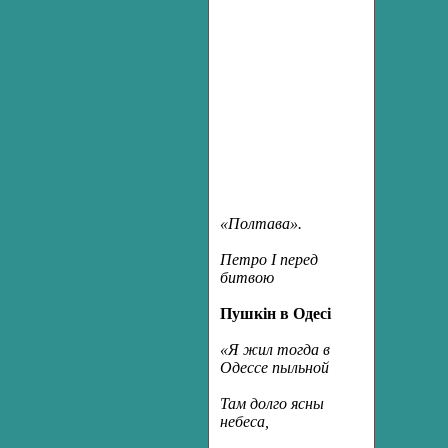
«Полтава».
Петро I перед
битвою
Пушкін в Одесі
«Я жил тогда в
Одессе пыльной
Там долго ясны
небеса,