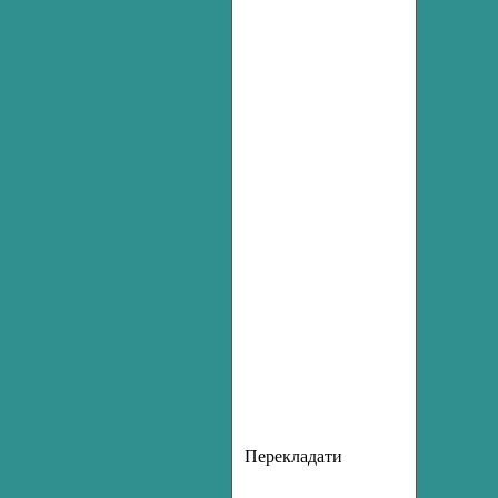
П
ерекладати