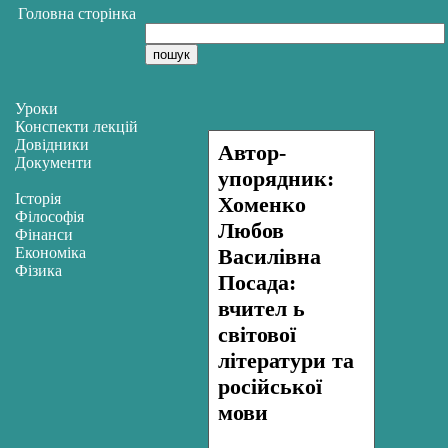
Головна сторінка
Уроки
Конспекти лекцій
Довідники
Автор-
Документи
упорядник:
Історія
Хоменко
Філософія
Любов
Фінанси
Економіка
Василівна
Фізика
Посада:
вчител ь
світової
літератури та
російської
мови