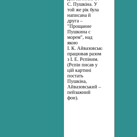
С. Пушкіна. У
той же рік була
написана й
друга –
"Прощание
Пушкина с
морем", над
якою
І. К. Айвазовський
працював разом
з І. Е. Рєпіним.
(Рєпін писав у
цій картині
постать
Пушкіна,
Айвазовський –
пейзажний
фон).