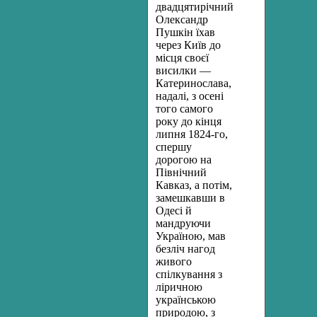
двадцятирічний
Олександр
Пушкін їхав
через Київ до
місця своєї
висилки —
Катеринослава,
надалі, з осені
того самого
року до кінця
липня 1824-го,
спершу
дорогою на
Північний
Кавказ, а потім,
замешкавши в
Одесі й
мандруючи
Україною, мав
безліч нагод
живого
спілкування з
ліричною
українською
природою, з