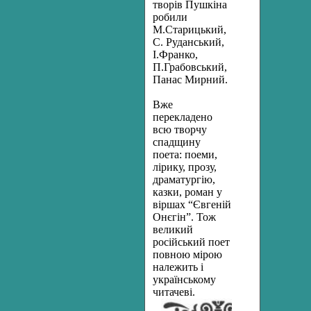
творів Пушкіна
робили
М.Старицький,
С. Руданський,
І.Франко,
П.Грабовський,
Панас Мирний.
Вже
перекладено
всю творчу
спадщину
поета: поеми,
лірику, прозу,
драматургію,
казки, роман у
віршах “Євгеній
Онєгін”. Тож
великий
російський поет
повною мірою
належить і
українському
читачеві.