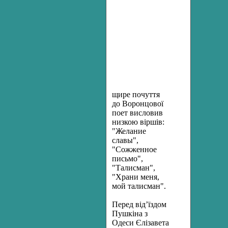
щире почуття
до Воронцової
поет висловив
низкою віршів:
"Желание
славы",
"Сожженное
письмо",
"Талисман",
"Храни меня,
мой талисман".
Перед від’їздом
Пушкіна з
Одеси Єлізавета