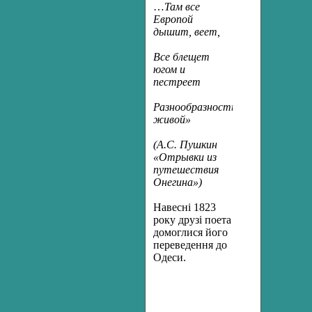
…
Там все
Европой
дышит, веет,
Все блещет
югом и
пестреет
Разнообразностью
живой»
(А.С. Пушкин
«Отрывки из
путешествия
Онегина»)
Навесні 1823
року друзі поета
домоглися його
переведення до
Одеси.