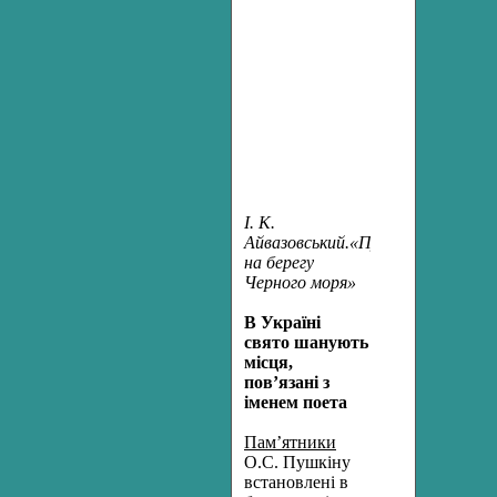
І. К.
Айвазовський.«Пушкин
на берегу
Черного моря»
В Україні
свято шанують
місця,
пов’язані з
іменем поета
Пам’ятники
О.С. Пушкіну
встановлені в