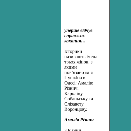
уперше відчув
справжнє
кохання…
Історики
називають імена
трьох жінок, з
якими
пов’язано ім’я
Пушкіна в
Одесі: Амалію
Різнич,
Кароліну
Собаньську та
Єлізавету
Воронцову.
Амалія Різнич
З Різнич