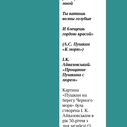
мной
Ты катишь
волны голубые
И блещешь
гордою красой»
(А.С. Пушкин
«К морю»)
І.К.
Айвазовський.
«Прощание
Пушкина с
морем»
Картина
«Пушкин на
берегу Черного
моря» була
створена І. К.
Айвазовським в
рік 50-річчя з
дня загибелі О.