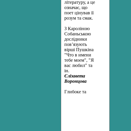
літературу, а це
означає, що
поет цінував її
розум та смак.
З Кароліною
Собаньською
дослідники
пов’язують
вірші Пушкіна
"Что в имени
тебе моем", "Я
вас любил" та
ін.
Єлізавета
Воронцова
Г
либоке та