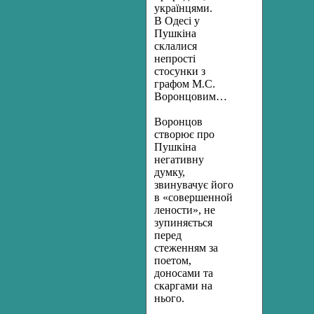
українцями.
В Одесі у
Пушкіна
склалися
непрості
стосунки з
графом М.С.
Воронцовим…
Воронцов
створює про
Пушкіна
негативну
думку,
звинувачує його
в «совершенной
лености», не
зупиняється
перед
стеженням за
поетом,
доносами та
скаргами на
нього.