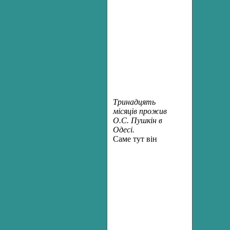
Тринадцять
місяців прожив
О.С. Пушкін в
Одесі.
С
аме тут він