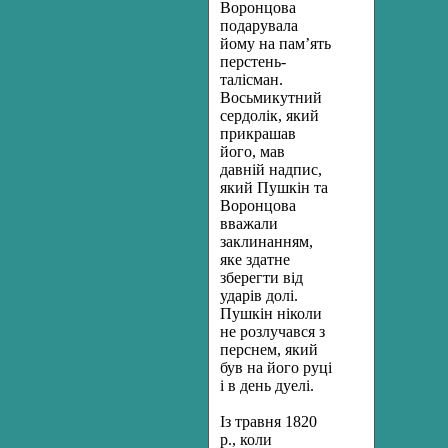
Воронцова
подарувала
йому на пам’ять
перстень-
талісман.
Восьмикутний
сердолік, який
прикрашав
його, мав
давній надпис,
який Пушкін та
Воронцова
вважали
заклинанням,
яке здатне
зберегти від
ударів долі.
Пушкін ніколи
не розлучався з
перснем, який
був на його руці
і в день дуелі.
Із травня 1820
р., коли