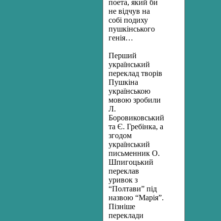
поета, який би
не відчув на
собі подиху
пушкінського
генія…
Перший
український
переклад творів
Пушкіна
українською
мовою зробили
Л.
Боровиковський
та Є. Гребінка, а
згодом
український
письменник О.
Шпигоцький
переклав
уривок з
“Полтави” під
назвою “Марія”.
Пізніше
переклади