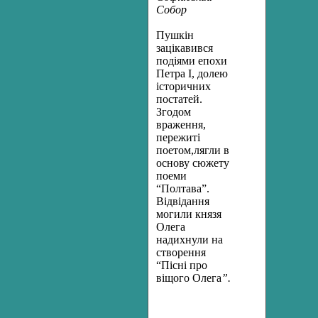
Собор
Пушкін
зацікавився
подіями епохи
Петра І, долею
історичних
постатей.
Згодом
враження,
пережиті
поетом,лягли в
основу сюжету
поеми
“Полтава”.
Відвідання
могили князя
Олега
надихнули на
створення
“Пісні про
віщого Олега
”.