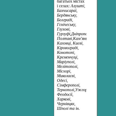
багатьох містах
і селах:
Алушті,
Бахчисараї,
Бердянську,
Болграді,
Гєнічеську,
Глухові,
Гурзуфі,Дніпропетровську,Донец
Полтаві,Кам’янці,
Каховці, Києві,
Кіровограді,
Конотопі,
Кременчуці,
Маріуполі,
Мелітополі,
Місхорі,
Миколаєві,
Одесі,
Сімферополі,
Тернополі,Ужгороді,
Феодосії,
Харкові,
Чернівцях,
Шполі та ін.