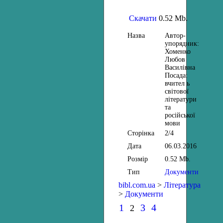
Скачати
0.52 Mb.
Назва
Автор-
упорядник:
Хоменко
Любов
Василівна
Посада:
вчител ь
світової
літератури
та
російської
мови
Сторінка
2/4
Дата
06.03.2016
Розмір
0.52 Mb.
Тип
Документи
bibl.com.ua
>
Література
>
Документи
1
3
4
2