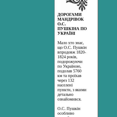
ДОРОГАМИ
МАНДРІВОК
О.С.
ПУШКІНА ПО
УКРАЇНІ
Мало хто знає,
що О.С. Пушкін
впродовж 1820-
1824 років,
подорожуючи
по Україною,
подолав 5760
км та проїхав
через 132
населені
пункти, з якими
детально
ознайомився.
О.С. Пушкін
особливо