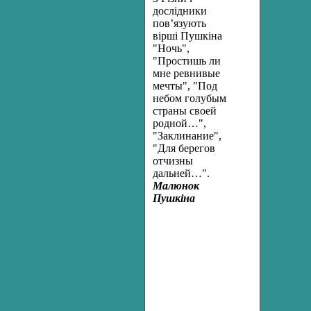
дослідники
пов’язують
вірші Пушкіна
"Ночь",
"Простишь ли
мне ревнивые
мечты", "Под
небом голубым
страны своей
родной…",
"Заклинание",
"Для берегов
отчизны
дальней…".
Малюнок
Пушкіна