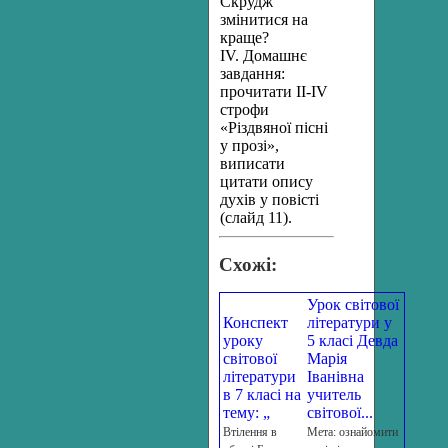
Скрудж
змінитися на
краще?
ІV. Домашнє
завдання:
прочитати ІІ-ІV
строфи
«Різдвяної пісні
у прозі»,
виписати
цитати опису
духів у повісті
(слайд 11).
Схожі:
Урок світової
Конспект
літератури у
уроку
5 класі Девда
світової
Марія
літератури
Іванівна
в 7 класі на
учитель
тему: „
світової...
Втілення в
Мета: ознайомити