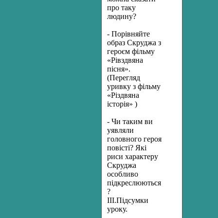
про таку
людину?
- Порівняйте
образ Скруджа з
героєм фільму
«Рівздвяна
пісня».
(Перегляд
уривку з фільму
«Різдвяна
історія» )
- Чи таким ви
уявляли
головного героя
повісті? Які
риси характеру
Скруджа
особливо
підкреслюються
?
ІІІ.Підсумки
уроку.