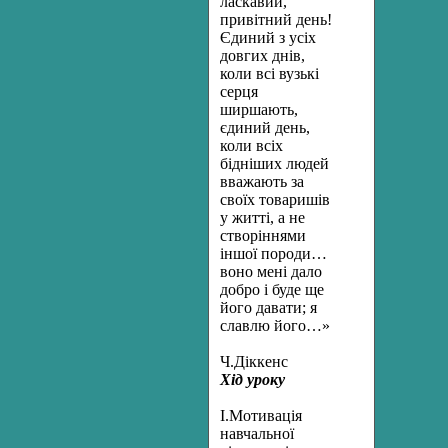
ласкавий,
привітний день!
Єдиний з усіх
довгих днів,
коли всі вузькі
серця
ширшають,
єдиний день,
коли всіх
бідніших людей
вважають за
своїх товаришів
у житті, а не
створіннями
іншої породи…
воно мені дало
добро і буде ще
його давати; я
славлю його…»
Ч.Діккенс
Хід уроку
І.Мотивація
навчальної