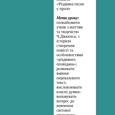
«Різдвяна пісня
у прозі»
Мета уроку:
познайомити
учнів з життям
та творчістю
Ч.Діккенса, з
історією
створення
повісті та
особливостями
«різдвяних
оповідань»;
розвивати
вміння
переказувати
текст,
висловлювати
власні думки;
виховувати
інтерес до
вивчення
світової
літератури,