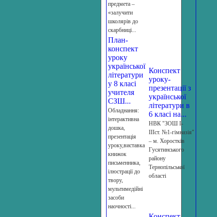
предмета –
«залучити
школярів до
скарбниці...
План-
конспект
уроку
української
Конспект
літератури
уроку-
у 8 класі
презентації з
учителя
української
СЗШ...
літератури в
Обладнання:
6 класі на...
інтерактивна
НВК "ЗОШ І-
дошка,
ІІІст. №1-гімназія"
презентація
– м. Хоростків
уроку,виставка
Гусятинського
книжок
району
письменника,
Тернопільської
ілюстрації до
області
твору,
мультимедійні
засоби
наочності...
Конспект