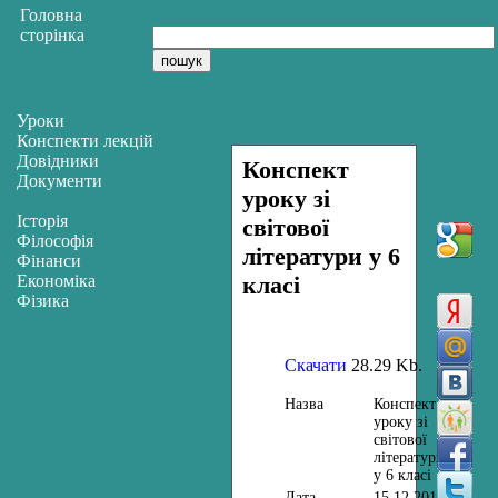
Головна
сторінка
Уроки
Конспекти лекцій
Довідники
Конспект
Документи
уроку зі
Історія
світової
Філософія
літератури у 6
Фінанси
Економіка
класі
Фізика
Скачати
28.29 Kb.
Назва
Конспект
уроку зі
світової
літератури
у 6 класі
Дата
15.12.2013