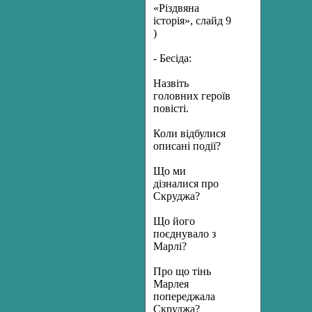
«Різдвяна
історія», слайд 9
)
- Бесіда:
Назвіть
головних героїв
повісті.
Коли відбулися
описані події?
Що ми
дізналися про
Скруджа?
Що його
поєднувало з
Марлі?
Про що тінь
Марлея
попереджала
Скруджа?