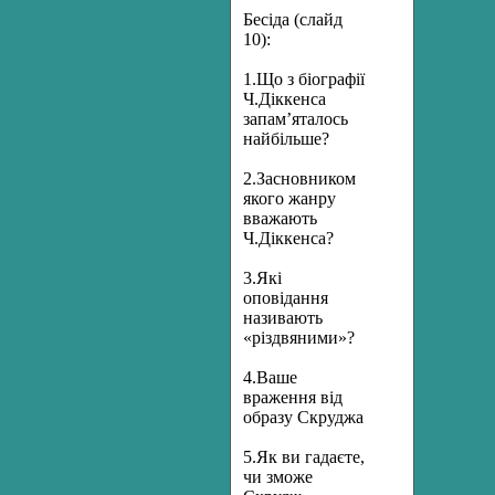
Бесіда (слайд
10):
1.Що з біографії
Ч.Діккенса
запам’яталось
найбільше?
2.Засновником
якого жанру
вважають
Ч.Діккенса?
3.Які
оповідання
називають
«різдвяними»?
4.Ваше
враження від
образу Скруджа
5.Як ви гадаєте,
чи зможе