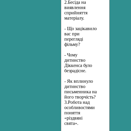
2.Бесіда на
виявлення
сприйняття
матеріалу.
- Що зацікавило
вас при
перегляді
фільму?
- Чому
дитинство
Діккенса було
безрадісне.
- Як вплинуло
дитинство
письменника на
його творчість?
3.Робота над
особливостями
поняття
«різдвяні
свята».