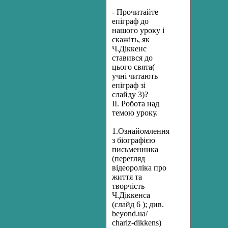
- Прочитайте
епіграф до
нашого уроку і
скажіть, як
Ч.Діккенс
ставився до
цього свята(
учні читають
епіграф зі
слайду 3)?
ІІ. Робота над
темою уроку.
1.Ознайомлення
з біографією
письменника
(перегляд
відеороліка про
життя та
творчість
Ч.Діккенса
(слайд 6 ); див.
beyond.ua/
charlz-dikkens)