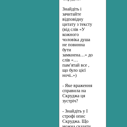
Знайдіть і
зачитайте
відповідну
цитату з тексту
(від слів «У
кожного
чоловіка душа
не повинна
бути
замкнена…» до
слів «…
пам’ятай все ,
що було цієї
ночі..»)
- Яке враження
справила на
Скруджа ця
зустріч?
- Знайдіть у І
строфі опис
Скруджа. Що
можна сказати