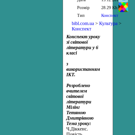
Розмір
28.29 Kb.
Тип
Конспект
bibl.com.ua
>
Культура
>
Конспект
Конспект уроку
зі світової
літератури у 6
класі
з
використанням
ІКТ.
Розроблено
вчителем
світової
літератури
Мілінг
Тетяною
Дмитрівною
Тема уроку:
Ч.Діккенс.
Повість