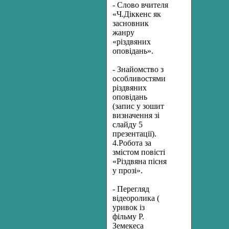
- Слово вчителя
«Ч.Діккенс як
засновник
жанру
«різдвяних
оповідань».
- Знайомство з
особливостями
різдвяних
оповідань
(запис у зошит
визначення зі
слайду 5
презентації).
4.Робота за
змістом повісті
«Різдвяна пісня
у прозі».
- Перегляд
відеоролика (
уривок із
фільму Р.
Земекеса