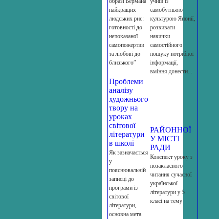
образі Бермана
учнів із
найкращих
самобутньою
людських рис:
культурою Японії,
готовності до
розвивати
непоказаної
навички
самопожертви
самостійного
та любові до
пошуку потрібної
близького”
інформації,
вміння донести...
Проблеми
аналізу
художнього
твору на
уроках
світової
РАЙОННОЇ
літератури
У МІСТІ
в школі
РАДИ
Як зазначається
Конспект уроку з
у
позакласного
пояснювальній
читання сучасної
записці до
української
програми із
літератури у 5
світової
класі на тему
літератури,
основна мета