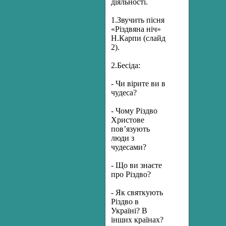
діяльності.
1.Звучить пісня
«Різдвяна ніч»
Н.Карпи (слайд
2).
2.Бесіда:
- Чи вірите ви в
чудеса?
- Чому Різдво
Христове
пов’язують
люди з
чудесами?
- Що ви знаєте
про Різдво?
- Як святкують
Різдво в
Україні? В
інших країнах?