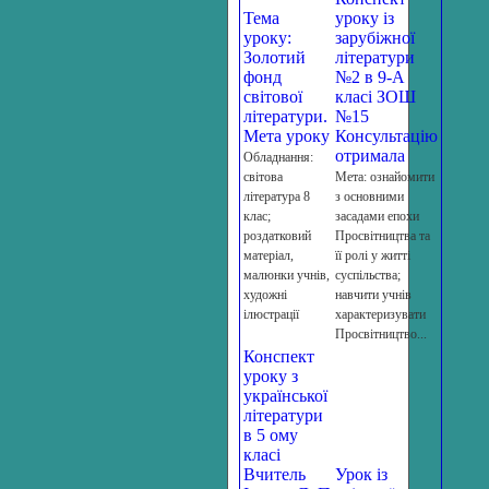
Тема
уроку із
уроку:
зарубіжної
Золотий
літератури
фонд
№2 в 9-А
світової
класі ЗОШ
літератури.
№15
Мета уроку
Консультацію
отримала
Обладнання:
світова
Мета: ознайомити
література 8
з основними
клас;
засадами епохи
роздатковий
Просвітництва та
матеріал,
її ролі у житті
малюнки учнів,
суспільства;
художні
навчити учнів
ілюстрації
характеризувати
Просвітництво...
Конспект
уроку з
української
літератури
в 5 ому
класі
Вчитель
Урок із