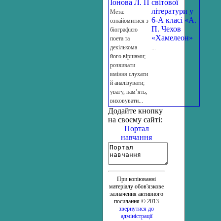
Іонова Л. П
світової
літератури у
Мета:
6-А класі «А.
ознайомитися з
П. Чехов
біографією
«Хамелеон»
поета та
декількома
...
його віршами;
розвивати
вміння слухати
й аналізувати;
увагу, пам’ять;
виховувати...
Додайте кнопку
на своєму сайті:
Портал
навчання
При копіюванні
матеріалу обов'язкове
зазначення активного
посилання © 2013
звернутися до
адміністрації