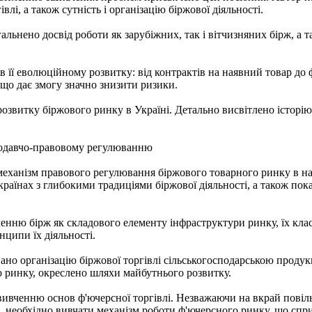
лі, а також сутність і організацію біржової діяльності.
льнено досвід роботи як зарубіжних, так і вітчизняних бірж, а т
 в її еволюційному розвитку: від контрактів на наявний товар до
, що дає змогу значно знизити ризики.
озвитку біржового ринку в Україні. Детально висвітлено історію
нодавчо-правовому регулюванню
 механізм правового регулювання біржового товарного ринку в на
раїнах з глибокими традиціями біржової діяльності, а також пок
нню бірж як складового елементу інфраструктури ринку, їх клас
нципи їх діяльності.
ано організацію біржової торгівлі сільськогосподарською продук
 ринку, окреслено шляхи майбутнього розвитку.
вивченню основ ф'ючерсної торгівлі. Незважаючи на вкрай повіл
ів, необхідно вивчати механізм роботи ф'ючерсного ринку, що с