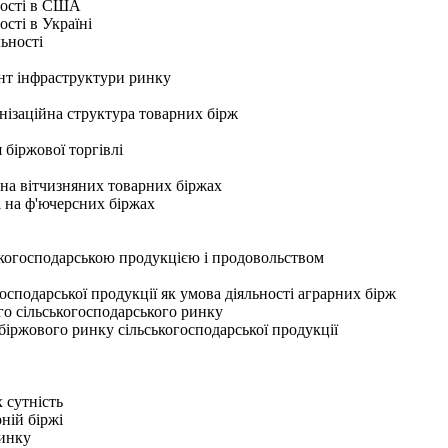
ьності в США
ості в Україні
льності
нт інфраструктури ринку
анізаційна структура товарних бірж
 біржової торгівлі
і на вітчизняних товарних біржах
лі на ф'ючерсних біржах
ькогосподарською продукцією і продовольством
осподарської продукції як умова діяльності аграрних бірж
го сільськогосподарського ринку
біржового ринку сільськогосподарської продукції
х сутність
ній біржі
ринку