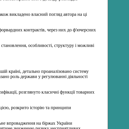
акож викладено власний погляд автора на ці
 форвардних контрактів, через них до ф'ючерсних
 становлення, особливості, структуру і можливі
шій країні, детально проаналізовано систему
азано роль держави у регулюванні діяльності
ифікації, розглянуто класичні функції товарних
цією, розкрито історію та принципи
ьне впровадження на біржах України
приятиме зниженню ризику несприятливих