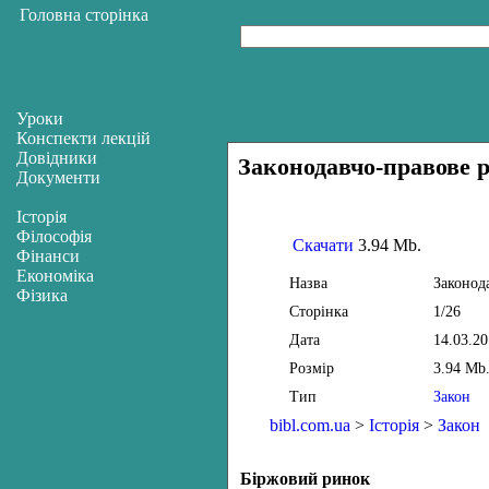
Головна сторінка
Уроки
Конспекти лекцій
Довідники
Законодавчо-правове р
Документи
Історія
Філософія
Скачати
3.94 Mb.
Фінанси
Економіка
Назва
Законод
Фізика
Сторінка
1/26
Дата
14.03.2
Розмір
3.94 Mb
Тип
Закон
bibl.com.ua
>
Історія
>
Закон
Біржовий ринок