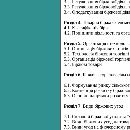
3.2. Регулювання біржової діял
3.3. Регулювання біржової діяльн
3.4. Оподаткування біржової дія
Розділ
4.
Товарна біржа як елеме
4.1. Класифікація бірж
4.2. Принципи діяльності та орг
Розділ
5.
Організація і технологія
5.1. Організація біржових торгів
5.2. Технологія біржової торгівл
5.3. Організація біржової торгів
5.4. Біржові товари
Розділ
6.
Біржова торгівля сільс
6.1. Формування ринку сільськог
6.2. Концепція розвитку біржово
6.3. Основні напрямки розвитку 
Розділ
7
. Види біржових угод
7.1. Складові біржової угоди та ї
7.2. Види біржових угод на товар
7.3. Види угод на ф'ючерсному 