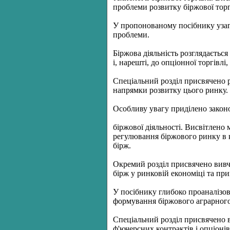
проблеми розвитку біржової торгів
У пропонованому посібнику узага
проблеми.
Біржова діяльність розглядається
і, нарешті, до опціонної торгівлі
Спеціальний розділ присвячено р
напрямки розвитку цього ринку.
Особливу увагу приділено зако
біржової діяльності. Висвітлено
регулювання біржового ринку в к
бірж.
Окремий розділ присвячено вивче
бірж у ринковій економіці та при
У посібнику глибоко проаналізов
формування біржового аграрного
Спеціальний розділ присвячено 
ф'ючерсних контрактів і опціон