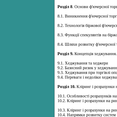
Розділ
8
. Основи ф'ючерсної торг
8.1. Виникнення ф'ючерсної торг
8.2. Технологія біржової ф'ючерсн
8.3. Функції спекулянтів на бір
8.4. Шляхи розвитку ф'ючерсної т
Розділ
9.
Концепція хеджування.
9.1. Хеджування та хеджери
9.2. Базисний ризик у хеджуванн
9.3. Хеджування при торгівлі оп
9.4. Переваги і недоліки хеджув
Розділ
10.
Кліринг і розрахунки 
10.1. Особливості розрахунків на
10.2. Кліринг і розрахунки на р
10.3. Кліринг і розрахунки на ри
10.4. Напрямки розвитку систем 