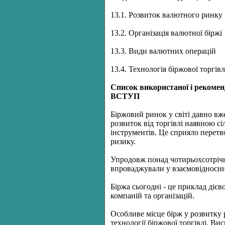
13.1. Розвиток валютного ринку
13.2. Організація валютної біржі
13.3. Види валютних операцій
13.4. Технологія біржової торгів
Список використаної і рекомен
ВСТУП
Біржовий ринок у світі давно в
розвиток від торгівлі наявною с
інструментів. Це сприяло перетв
ризику.
Упродовж понад чотирьохсотрічно
впроваджували у взаємовідносин
Біржа сьогодні - це приклад дієв
компаній та організацій.
Особливе місце бірж у розвитку 
технології біржової торгівлі. В