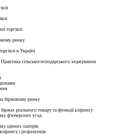
івлі
івлі
ої торгівлі
жовому ринку
оргівлі в Україні
 Практика сільськогосподарського хеджування
і
ціонами
ання
на біржовому ринку
 біржах реального товару та функції клірингу
инку ф'ючерсних угод
нку цінних паперів
клірингу і розрахунків