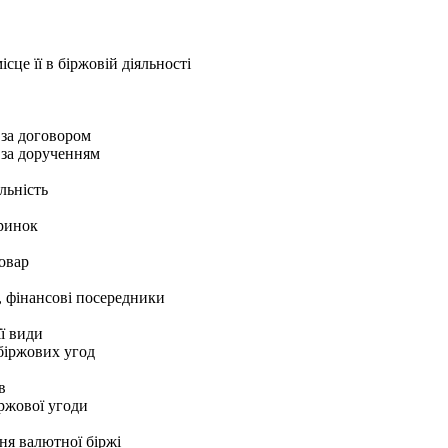
ісце її в біржовій діяльності
 за договором
 за дорученням
льність
 ринок
товар
, фінансові посередники
її види
 біржових угод
в
ржової угоди
я валютної біржі