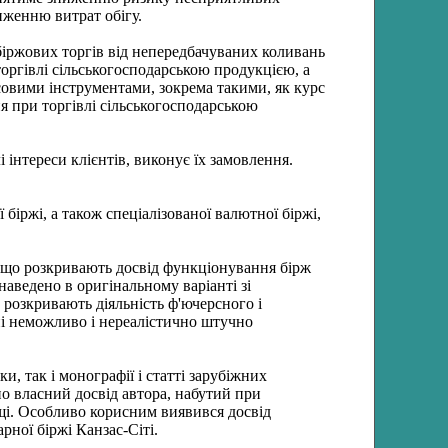
иженню витрат обігу.
біржових торгів від непередбачуваних коливань
оргівлі сільськогосподарською продукцією, а
нсовими інструментами, зокрема такими, як курс
я при торгівлі сільськогосподарською
інтереси клієнтів, виконує їх замовлення.
біржі, а також спеціалізованої валютної біржі,
, що розкривають досвід функціонування бірж
аведено в оригінальному варіанті зі
розкривають діяльність ф'ючерсного і
ні неможливо і нереалістично штучно
, так і монографії і статті зарубіжних
ано власний досвід автора, набутий при
щі. Особливо корисним виявився досвід
рної біржі Канзас-Сіті.