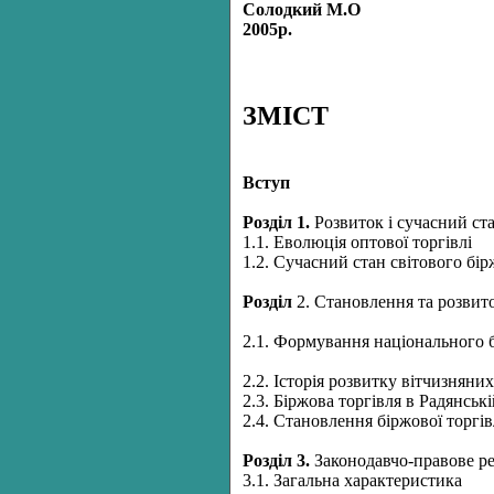
Солодкий М.О
2005р.
ЗМІСТ
Вступ
Розділ
1.
Розвиток і сучасний ст
1.1. Еволюція оптової торгівлі
1.2. Сучасний стан світового бі
Розділ
2. Становлення та розвито
2.1. Формування національного 
2.2. Історія розвитку вітчизняни
2.3. Біржова торгівля в Радянські
2.4. Становлення біржової торгів
Розділ
3.
Законодавчо-правове ре
3.1. Загальна характеристика