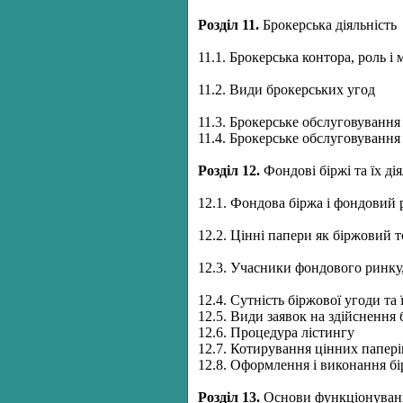
Розділ
11.
Брокерська діяльність
11.1. Брокерська контора, роль і м
11.2. Види брокерських угод
11.3. Брокерське обслуговування
11.4. Брокерське обслуговування
Розділ
12.
Фондові біржі та їх дія
12.1. Фондова біржа і фондовий
12.2. Цінні папери як біржовий 
12.3. Учасники фондового ринку
12.4. Сутність біржової угоди та 
12.5. Види заявок на здійснення
12.6. Процедура лістингу
12.7. Котирування цінних папері
12.8. Оформлення і виконання бі
Розділ
13.
Основи функціонуванн