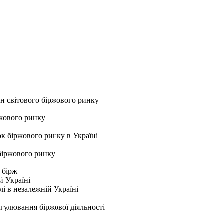
ан світового біржового ринку
ржового ринку
к біржового ринку в Україні
біржового ринку
х бірж
й Україні
лі в незалежній Україні
гулювання біржової діяльності