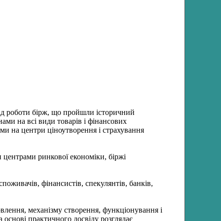
ід роботи бірж, що пройшли історичний
ами на всі види товарів і фінансових
ами на центри ціноутворення і страхування
и центрами ринкової економіки, біржі
споживачів, фінансистів, спекулянтів, банків,
овлення, механізму створення, функціонування і
а основі практичного досвіду розглядає