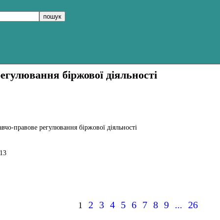
егулювання біржової діяльності
авчо-правове регулювання біржової діяльності
013
.
2
3
4
5
6
7
8
9
...
26
1