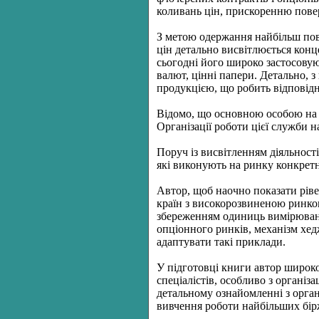
коливань цін, прискоренню повер
З метою одержання найбільш пов
цін детально висвітлюється конц
сьогодні його широко застосовую
валют, цінні папери. Детально, 
продукцією, що робить відповід
Відомо, що основною особою на б
Організації роботи цієї служби 
Поруч із висвітленням діяльності
які виконують на ринку конкретн
Автор, щоб наочно показати ріве
країн з високорозвиненою ринков
збереженням одиниць вимірюванн
опціонного ринків, механізм хед
адаптувати такі приклади.
У підготовці книги автор широко 
спеціалістів, особливо з організ
детальному ознайомленні з орга
вивчення роботи найбільших бірж с