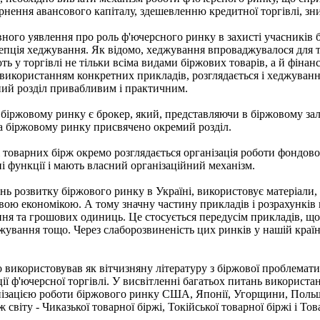
нення авансового капіталу, здешевленню кредитної торгівлі, зн
ного уявлення про роль ф'ючерсного ринку в захисті учасників 
епція хеджування. Як відомо, хеджування впроваджувалося для т
ть у торгівлі не тільки всіма видами біржових товарів, а й фіна
з використанням конкретних прикладів, розглядається і хеджуванн
ний розділ привабливим і практичним.
іржовому ринку є брокер, який, представляючи в біржовому залі 
на біржовому ринку присвячено окремий розділ.
 товарних бірж окремо розглядається організація роботи фондової 
і функції і мають власний організаційний механізм.
нь розвитку біржового ринку в Україні, використовує матеріали
ою економікою. А тому значну частину прикладів і розрахунків н
я та грошових одиниць. Це стосується передусім прикладів, що 
жування тощо. Через слаборозвиненість цих ринків у нашій краї
використовував як вітчизняну літературу з біржової проблематики
ації ф'ючерсної торгівлі. У висвітленні багатьох питань використ
нізацією роботи біржового ринку США, Японії, Угорщини, Поль
віту - Чиказької товарної біржі, Токійської товарної біржі і Това