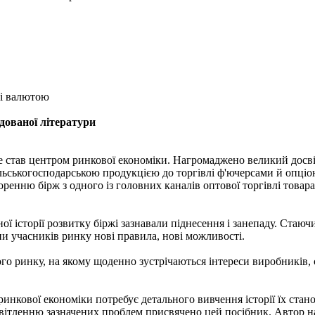
лі валютою
дованої літератури
же став центром ринкової економіки. Нагромаджено великий досв
ільськогосподарською продукцією до торгівлі ф'ючерсами й опціон
оренню бірж з одного із головних каналів оптової торгівлі товар
ї історії розвитку біржі зазнавали піднесення і занепаду. Стаюч
и учасників ринку нові правила, нові можливості.
ого ринку, на якому щоденно зустрічаються інтереси виробників, 
ринкової економіки потребує детального вивчення історії їх стан
исвітленню зазначених проблем присвячено цей посібник. Автор н