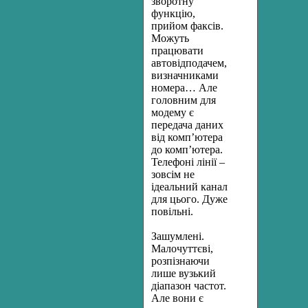
зворотну
функцію,
прийом факсів.
Можуть
працювати
автовідподачем,
визначниками
номера… Але
головним для
модему є
передача даних
від комп’ютера
до комп’ютера.
Телефоні лінії –
зовсім не
ідеальний канал
для цього. Дуже
повільні.
Зашумлені.
Малочуттєві,
розпізнаючи
лише вузький
діапазон частот.
Але вони є