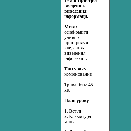
Тема: Пристрої
введення-
виведення
інформації.
Мета:
ознайомити
учнів із
пристроями
введення-
виведення
інформації.
Тип уроку:
комбінований.
Тривалість: 45
хв.
План уроку
1. Вступ.
2. Клавіатура
миша.