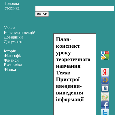
Головна
сторінка
Уроки
Конспекти лекцій
Довідники
План-
Документи
конспект
Історія
уроку
Філософія
теоретичного
Фінанси
Економіка
навчання
Фізика
Тема:
Пристрої
введення-
виведення
інформації