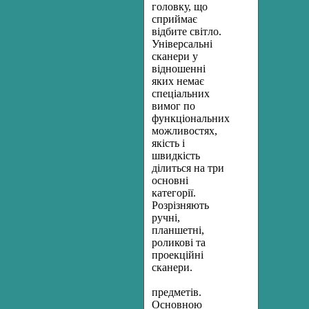
головку, що
сприймає
відбите світло.
Універсальні
сканери у
відношенні
яких немає
спеціальних
вимог по
функціональних
можливостях,
якість і
швидкість
ділиться на три
основні
категорії.
Розрізняють
ручні,
планшетні,
роликові та
проекційні
сканери.
предметів.
Основною