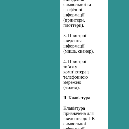
символьної та
графічної
інформації
(принтери,
плоттери).
3. Пристрої
введення
інформації
(миша, сканер).
4. Пристрої
зв’язку
комп’ютера з
телефонною
мережею
(модем).
ІІ. Клавіатура
Клавіатура
призначена для
введення до ПК
символьної
інформації