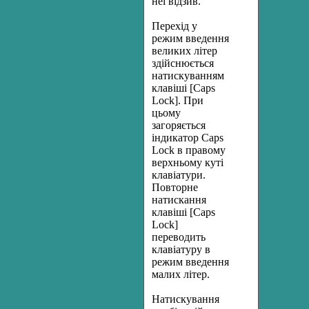
неї відзив.
Перехід у
режим введення
великих літер
здійснюється
натискуванням
клавіші [Caps
Lock]. При
цьому
загоряється
індикатор Caps
Lock в правому
верхньому куті
клавіатури.
Повторне
натискання
клавіші [Caps
Lock]
переводить
клавіатуру в
режим введення
малих літер.
Натискування