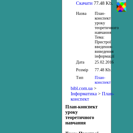
Скачати
77.48 Kb.
Назва
План-
конспект
уроку
теоретичного
навчання
Тема:
Пристрої
введення-
виведення
інформації
Дата
25.02.2016
Розмір
77.48 Kb.
Тип
План-
конспект
bibl.com.ua
>
Інформатика
>
План-
конспект
План-конспект
уроку
теоретичного
навчання