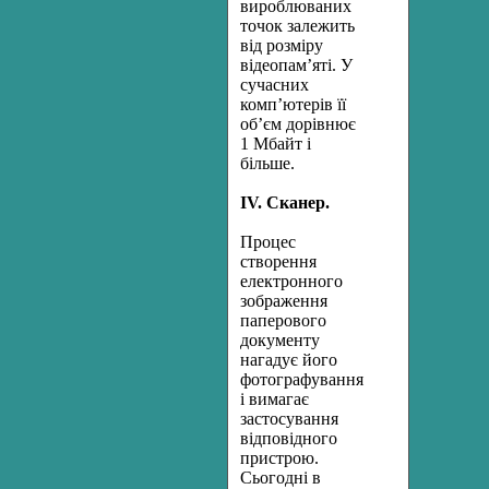
вироблюваних
точок залежить
від розміру
відеопам’яті. У
сучасних
комп’ютерів її
об’єм дорівнює
1 Мбайт і
більше.
IV. Сканер.
Процес
створення
електронного
зображення
паперового
документу
нагадує його
фотографування
і вимагає
застосування
відповідного
пристрою.
Сьогодні в