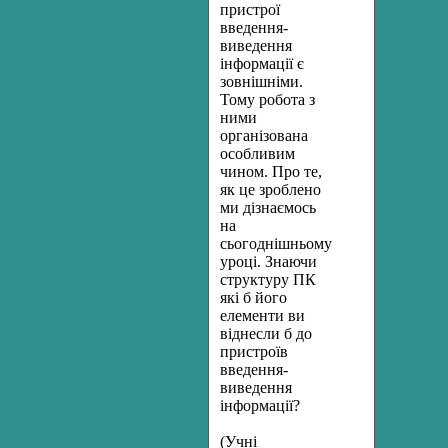
пристрої
введення-
виведення
інформації є
зовнішніми.
Тому робота з
ними
організована
особливим
чином. Про те,
як це зроблено
ми дізнаємось
на
сьогоднішньому
уроці. Знаючи
структуру ПК
які б його
елементи ви
віднесли б до
пристроїв
введення-
виведення
інформації?
(Учні