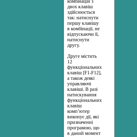
комбінацій з
двох клавіш
здійснюється
так: натиснути
першу клавішу
в комбінації, не
відпускаючи її,
натиснути
другу.
Друге містить
12
функціональних
клавіш [F1-F12],
а також деякі
управляючі
клавіші. В разі
натискування
функціональних
клавіш
комп’ютер
виконує дії, які
призначенні
програмою, що
в даний момент