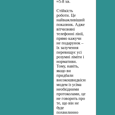
≈5-8 хв.
Стійкість
роботи. Це
найважливіший
показник. Адже
вітчизняні
телефонні лінії,
прямо кажучи
не подарунок –
їх залучення
перевищує усі
розумні ліміти і
нормативи.
Тому, навіть,
якщо ви
придбали
високошвидкісний
модем із усіма
необхідними
протоколами, це
не говорить про
те, що він не
буде
похвилинно