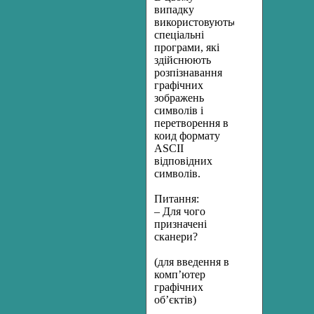
випадку
використовуються
спеціальні
програми, які
здійснюють
розпізнавання
графічних
зображень
символів і
перетворення в
коид формату
ASCII
відповідних
символів.
Питання:
– Для чого
призначені
сканери?
(для введення в
комп’ютер
графічних
об’єктів)