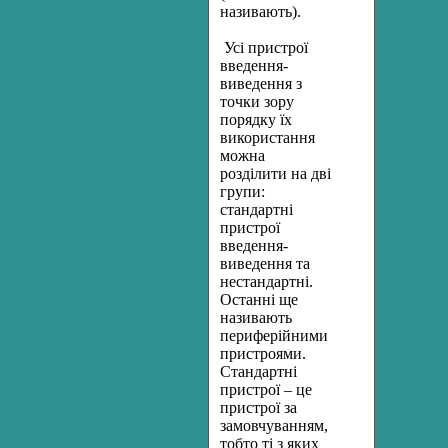
називають).
Усі пристрої
введення-
виведення з
точки зору
порядку їх
використання
можна
розділити на дві
групи:
стандартні
пристрої
введення-
виведення та
нестандартні.
Останні ще
називають
периферійними
пристроями.
Стандартні
пристрої – це
пристрої за
замовчуванням,
тобто ті з яких