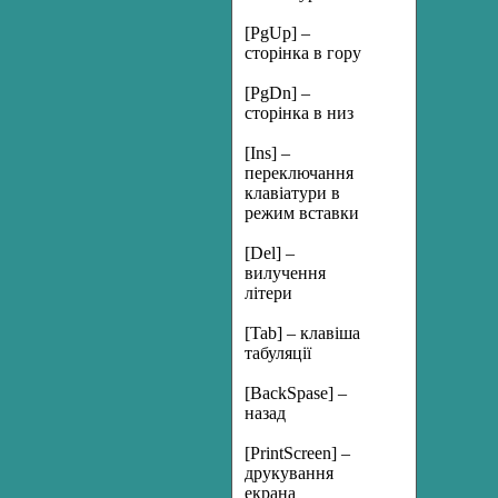
[PgUp] –
сторінка в гору
[PgDn] –
сторінка в низ
[Ins] –
переключання
клавіатури в
режим вставки
[Del] –
вилучення
літери
[Tab] – клавіша
табуляції
[BackSpase] –
назад
[PrintScreen] –
друкування
екрана