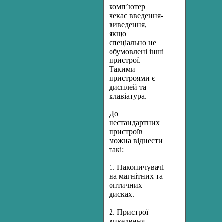
комп’ютер
чекає введення-
виведення,
якщо
спеціально не
обумовлені інші
пристрої.
Такими
пристроями є
дисплей та
клавіатура.
До
нестандартних
пристроїв
можна віднести
такі:
1. Накопичувачі
на магнітних та
оптичних
дисках.
2. Пристрої
виведення