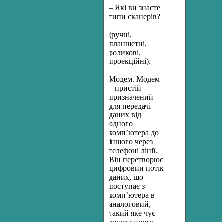
– Які ви знаєте
типи сканерів?
(ручні,
планшетні,
роликові,
проекційні).
Модем. Модем
– пристій
призначений
для передачі
даних від
одного
комп’ютера до
іншого через
телефоні лінії.
Він перетворює
цифровий потік
даних, що
поступає з
комп’ютера в
аналоговий,
такий яке чує
людське вухо,