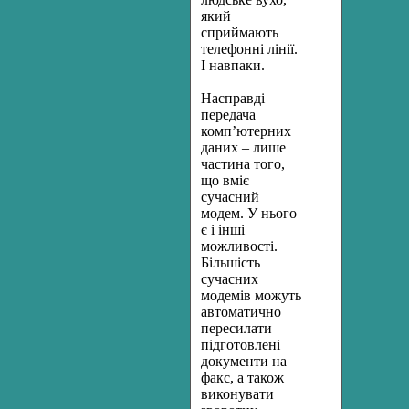
який
сприймають
телефонні лінії.
І навпаки.
Насправді
передача
комп’ютерних
даних – лише
частина того,
що вміє
сучасний
модем. У нього
є і інші
можливості.
Більшість
сучасних
модемів можуть
автоматично
пересилати
підготовлені
документи на
факс, а також
виконувати