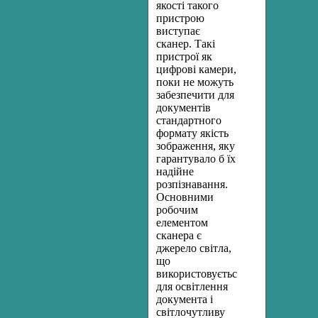
якості такого
пристрою
виступає
сканер. Такі
пристрої як
цифрові камери,
поки не можуть
забезпечити для
документів
стандартного
формату якість
зображення, яку
гарантувало б їх
надійне
розпізнавання.
Основними
робочим
елементом
сканера є
джерело світла,
що
використовується
для освітлення
документа і
світлочутливу