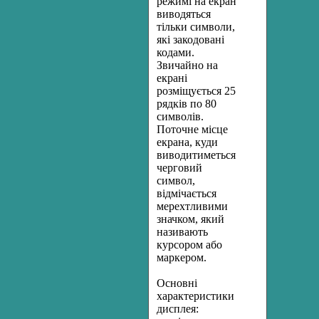
режимі на екран
виводяться
тільки символи,
які закодовані
кодами.
Звичайно на
екрані
розміщується 25
рядків по 80
символів.
Поточне місце
екрана, куди
виводитиметься
черговий
символ,
відмічається
мерехтливими
значком, який
називають
курсором або
маркером.
Основні
характеристики
дисплея: