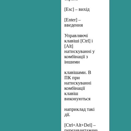
[Esc] – вихід
[Enter] –
введення
Управляючі
клавіші [Ctrl] i
[Alt]
натискуванні у
комбінації з
іншими
клавішами. В
ПК при
натискуванні
комбінації
клавіш
виконуються
наприклад такі
дії.
[Ctrl+Alt+Del] –
перезавантаження