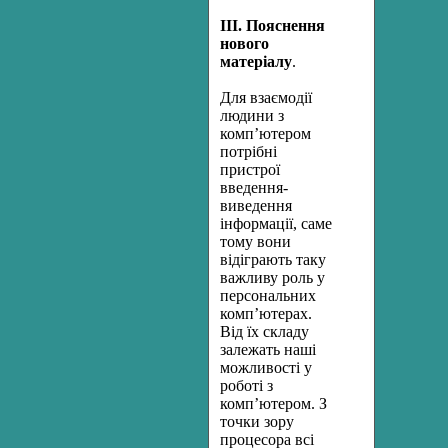
ІІІ. Пояснення
нового
матеріалу
.
Для взаємодії
людини з
комп’ютером
потрібні
пристрої
введення-
виведення
інформації, саме
тому вони
відіграють таку
важливу роль у
персональних
комп’ютерах.
Від їх складу
залежать наші
можливості у
роботі з
комп’ютером. З
точки зору
процесора всі