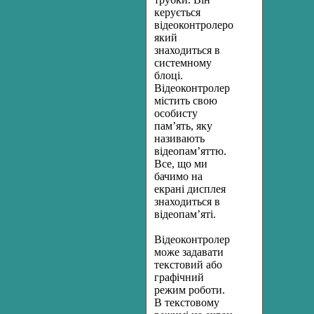
керується
відеоконтролером,
який
знаходиться в
системному
блоці.
Відеоконтролер
містить свою
особисту
пам’ять, яку
називають
відеопам’яттю.
Все, що ми
бачимо на
екрані дисплея
знаходиться в
відеопам’яті.
Відеоконтролер
може задавати
текстовий або
графічний
режим роботи.
В текстовому