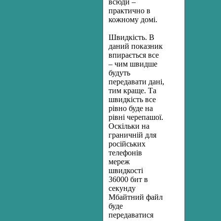
всюди –
практично в
кожному домі.
Швидкість. В
даний показник
впирається все
– чим швидше
будуть
передавати дані,
тим краще. Та
швидкість все
рівно буде на
рівні черепашої.
Оскільки на
граничній для
російських
телефонів
мереж
швидкості
36000 бит в
секунду
Мбайтний файл
буде
передаватися