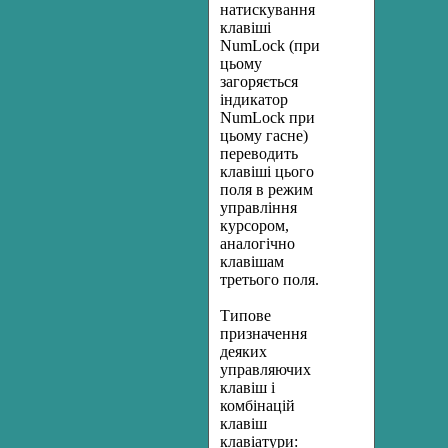
натискування
клавіші
NumLock (при
цьому
загоряється
індикатор
NumLock при
цьому гасне)
переводить
клавіші цього
поля в режим
управління
курсором,
аналогічно
клавішам
третього поля.
Типове
призначення
деяких
управляючих
клавіш і
комбінацій
клавіш
клавіатури: