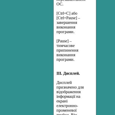
ОС.
[Ctrl+C] або
[Ctrl+Pause] –
завершення
виконання
програми.
[Pause] –
тимчасове
припинення
виконання
програми.
ІІІ. Дисплей.
Дисплей
призначено для
відображення
інформації на
екрані
електронно-
променевої
трубки. Він