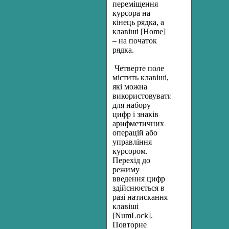
переміщення
курсора на
кінець рядка, а
клавіші [Home]
– на початок
рядка.
Четверте поле
містить клавіші,
які можна
використовувати
для набору
цифр і знаків
арифметичних
операцій або
управління
курсором.
Перехід до
режиму
введення цифр
здійснюється в
разі натискання
клавіші
[NumLock].
Повторне