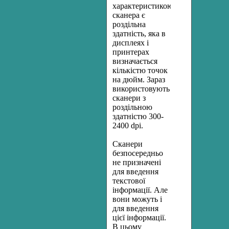
характеристикою
сканера є
роздільна
здатність, яка в
дисплеях і
принтерах
визначається
кількістю точок
на дюйм. Зараз
використовують
сканери з
роздільною
здатністю 300-
2400 dpi.
Сканери
безпосередньо
не призначені
для введення
текстової
інформації. Але
вони можуть і
для введення
цієї інформації.
В цьому