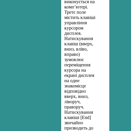
виконується на
комп’ютері.
Третє поле
містить клавіші
управління
курсором
дисплея.
Натискування
клавіш (вверх,
вниз, вліво,
вправо)
зумовлює
переміщення
курсора на
екрані дисплея
на одне
знакомісце
відповідно
вверх, вниз,
ліворуч,
праворуч.
Натискування
клавіші [End]
звичайно
призводить до