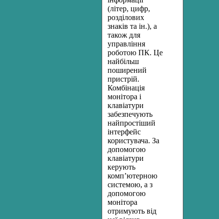
(літер, цифр,
розділових
знаків та ін.), а
також для
управління
роботою ПК. Це
найбільш
поширений
пристрій.
Комбінація
монітора і
клавіатури
забезпечують
найпростіший
інтерфейс
користувача. За
допомогою
клавіатури
керують
комп’ютерною
системою, а з
допомогою
монітора
отримують від