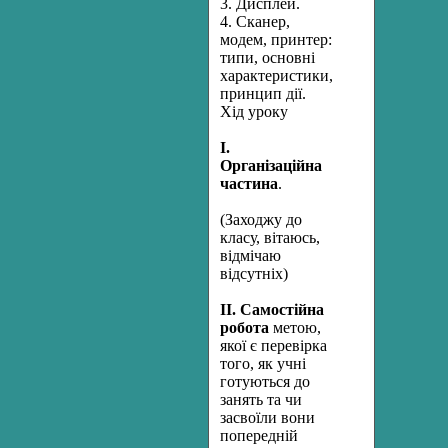
3. Дисплей.
4. Сканер,
модем, принтер:
типи, основні
характеристики,
принцип дії.
Хід уроку
І.
Організаційна
частина
.
(Заходжу до
класу, вітаюсь,
відмічаю
відсутніх)
ІІ. Самостійна
робота
метою,
якої є перевірка
того, як учні
готуються до
занять та чи
засвоїли вони
попередній