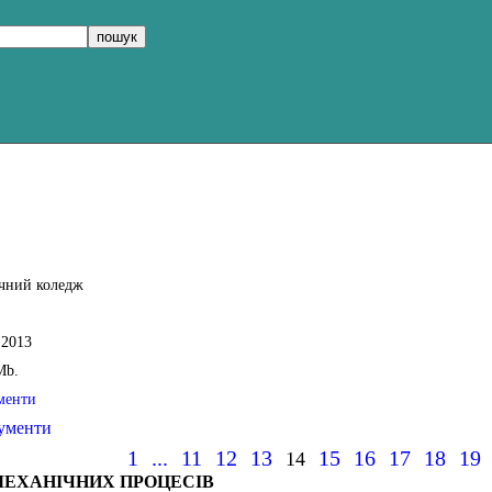
чний коледж
.2013
Mb.
менти
ументи
1
...
11
12
13
15
16
17
18
19
14
МЕХАНІЧНИХ ПРОЦЕСІВ