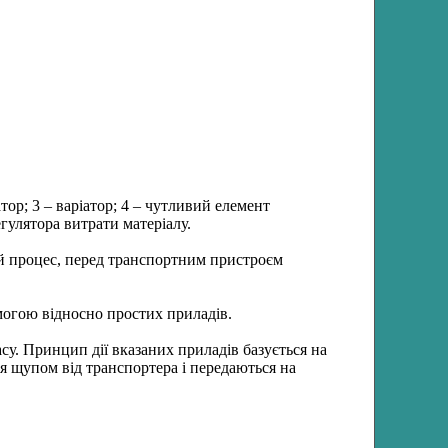
тор; 3 – варіатор; 4 – чутливий елемент
егулятора витрати матеріалу.
ий процес, перед транспортним пристроєм
могою відносно простих приладів.
су. Принцип дії вказаних приладів базується на
я щупом від транспортера і передаються на