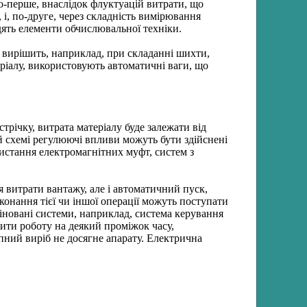
о-перше, внаслідок флуктуацій витрати, що
 і, по-друге, через складність вимірювання
дять елементи обчислювальної техніки.
о вирішить, наприклад, при складанні шихти,
еріалу, використовують автоматичні ваги, що
трічку, витрата матеріалу буде залежати від
ій схемі регулюючі впливи можуть бути здійснені
истання електромагнітних муфт, систем з
 витрати вантажу, але і автоматичний пуск,
конання тієї чи іншої операції можуть поступати
іновані системи, наприклад, система керування
ити роботу на деякий проміжок часу,
упний виріб не досягне апарату. Електрична