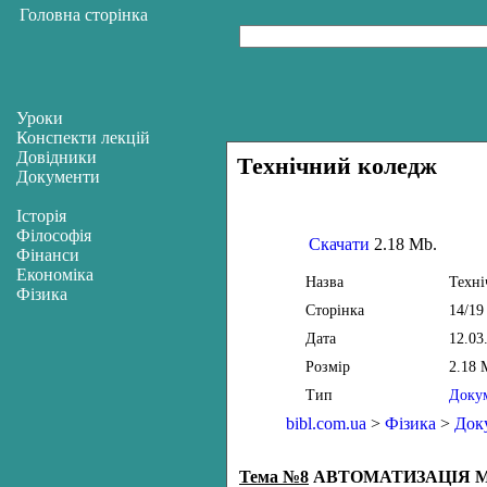
Головна сторінка
Уроки
Конспекти лекцій
Довідники
Технічний коледж
Документи
Історія
Філософія
Скачати
2.18 Mb.
Фінанси
Економіка
Назва
Техні
Фізика
Сторінка
14/19
Дата
12.03
Розмір
2.18 
Тип
Доку
bibl.com.ua
>
Фізика
>
Док
Тема №8
АВТОМАТИЗАЦІЯ 