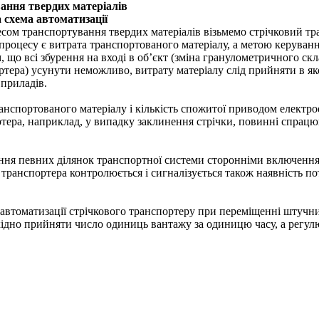
ання твердих матеріалів
а схема автоматизації
есом транспортування твердих матеріалів візьмемо стрічковий тр
процесу є витрата транспортованого матеріалу, а метою керуван
м, що всі збурення на вході в об’єкт (зміна гранулометричного скл
тера) усунути неможливо, витрату матеріалу слід прийняти в яко
приладів.
нспортованого матеріалу і кількість спожитої приводом електрое
ера, наприклад, у випадку заклинення стрічки, повинні спрацюва
.
ення певних ділянок транспортної системи сторонніми включення
 транспортера контролюється і сигналізується також наявність п
 автоматизації стрічкового транспортеру при переміщенні штучних
ідно прийняти число одиниць вантажу за одиницю часу, а регу