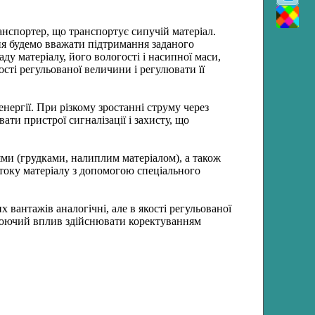
анспортер, що транспортує сипучій матеріал.
ня будемо вважати підтримання заданого
аду матеріалу, його вологості і насипної маси,
сті регульованої величини і регулювати її
нергії. При різкому зростанні струму через
ти пристрої сигналізації і захисту, що
ми (грудками, налиплим матеріалом), а також
отоку матеріалу з допомогою спеціального
 вантажів аналогічні, але в якості регульованої
люючий вплив здійснювати коректуванням