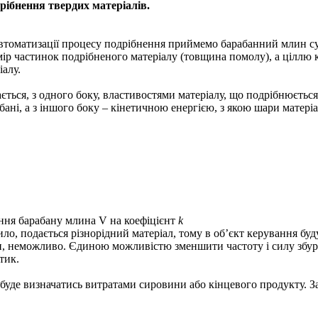
рібнення твердих матеріалів.
 автоматизації процесу подрібнення приймемо барабанний млин с
ір частинок подрібненого матеріалу (товщина помолу), а ціллю 
алу.
ться, з одного боку, властивостями матеріалу, що подрібнюється
абані, а з іншого боку – кінетичною енергією, з якою шари матер
ання барабану млина V на коефіцієнт
k
ло, подається різнорідний матеріал, тому в об’єкт керування буд
ин, неможливо. Єдиною можливістю зменшити частоту і силу збур
тик.
 буде визначатись витратами сировини або кінцевого продукту. З