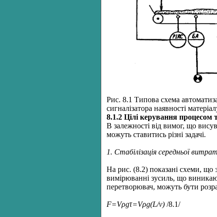
Рис. 8.1 Типова схема автоматиза
сигналізатора наявності матеріал
8.1.2 Цілі керування процесом
В залежності від вимог, що вис
можуть ставитись різні задачі.
1. Стабілізація середньої витрат
На рис. (8.2) показані схеми, що
вимірюванні зусиль, що виникают
перетворювач, можуть бути розр
F
=
Vρgτ
=
Vρg
(
L
/
v
)
/8.1/