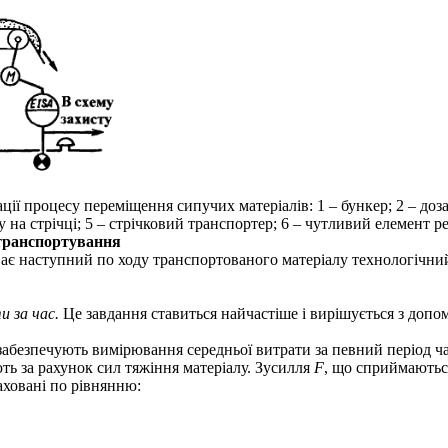
ції процесу переміщення сипучих матеріалів: 1 – бункер; 2 – доза
у на стрічці; 5 – стрічковий транспортер; 6 – чутливий елемент р
 транспортування
уває наступний по ходу транспортованого матеріалу технологічн
и за час.
Це завдання ставиться найчастіше і вирішується з допо
 забезпечують вимірювання середньої витрати за певний період ча
ь за рахунок сил тяжіння матеріалу. Зусилля
F
, що сприймаютьс
аховані по рівнянню: