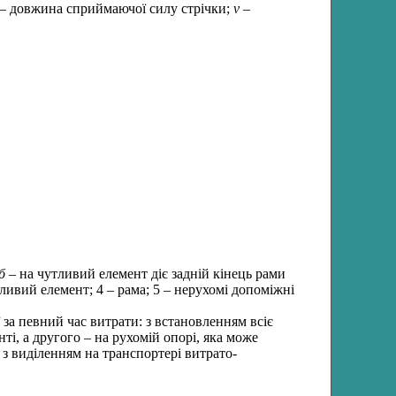
– довжина сприймаючої силу стрічки;
v
–
б
– на чутливий елемент діє задній кінець рами
ливий елемент; 4 – рама; 5 – нерухомі допоміжні
за певний час витрати: з встановленням всіє
ті, а другого – на рухомій опорі, яка може
 з виділенням на транспортері витрато-