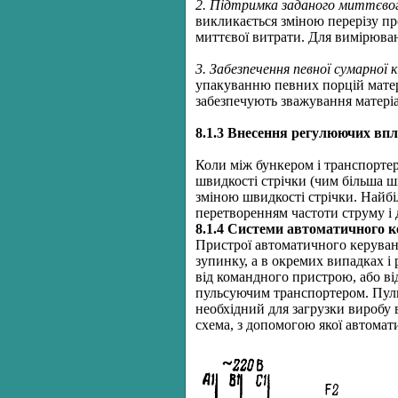
2. Підтримка заданого миттєво
викликається зміною перерізу про
миттєвої витрати. Для вимірюван
3. Забезпечення певної сумарної 
упакуванню певних порцій матері
забезпечують зважування матеріа
8.1.3 Внесення регулюючих вп
Коли між бункером і транспортеро
швидкості стрічки (чим більша ш
зміною швидкості стрічки. Найб
перетворенням частоти струму і 
8.1.4 Системи автоматичного 
Пристрої автоматичного керуван
зупинку, а в окремих випадках і
від командного пристрою, або ві
пульсуючим транспортером. Пуль
необхідний для загрузки виробу 
схема, з допомогою якої автомат