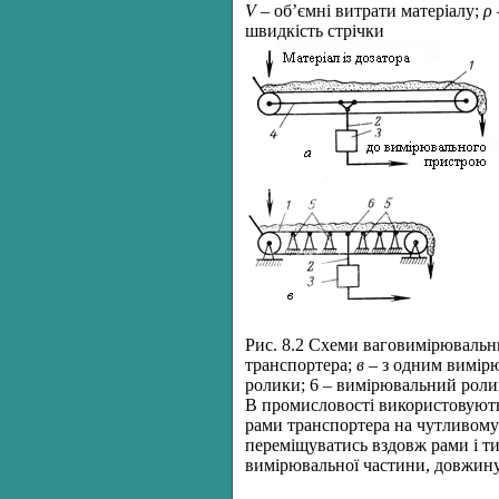
V
– об’ємні витрати матеріалу;
ρ
швидкість стрічки
Рис. 8.2 Схеми ваговимірювальн
транспортера;
в
– з одним вимірю
ролики; 6 – вимірювальний роли
В промисловості використовують 
рами транспортера на чутливому е
переміщуватись вздовж рами і ти
вимірювальної частини, довжину 