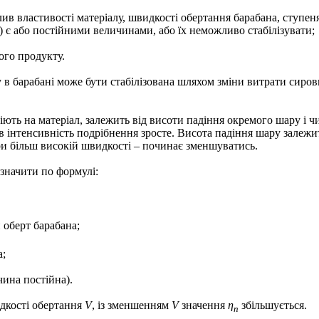
лив властивості матеріалу, швидкості обертання барабана, ступе
V) є або постійними величинами, або їх неможливо стабілізувати;
ого продукту.
у в барабані може бути стабілізована шляхом зміни витрати сиров
іють на матеріал, залежить від висоти падіння окремого шару і ч
в інтенсивність подрібнення зросте. Висота падіння шару залежи
ри більш високій швидкості – починає зменшуватись.
значити по формулі:
 оберт барабана;
а;
чина постійна).
дкості обертання
V
, із зменшенням
V
значення
η
збільшується.
n