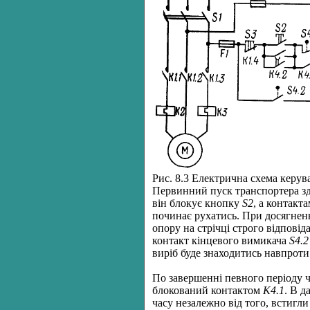
Рис. 8.3 Електрична схема керу
Первинний пуск транспортера з
він блокує кнопку
S
2
, а контакт
починає рухатись. При досягненн
опору на стрічці строго відпові
контакт кінцевого вимикача
S
4.2
виріб буде знаходитись навпроти 
По завершенні певного періоду 
блокований контактом
K
4.1
. В д
часу незалежно від того, встигли 