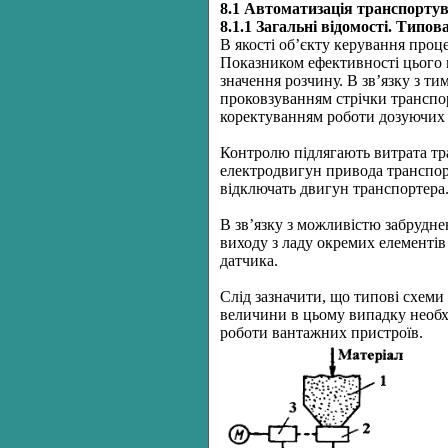
8.1 Автоматизація транспортув
8.1.1
Загальні відомості. Типов
В якості об’єкту керування проц
Показником ефективності цього 
значення розчину. В зв’язку з ти
проковзуванням стрічки транспор
коректуванням роботи дозуючих 
Контролю підлягають витрата тра
електродвигун привода транспорт
відключать двигун транспортера
В зв’язку з можливістю забрудн
виходу з ладу окремих елементів
датчика.
Слід зазначити, що типові схеми
величини в цьому випадку необх
роботи вантажних пристроїв.