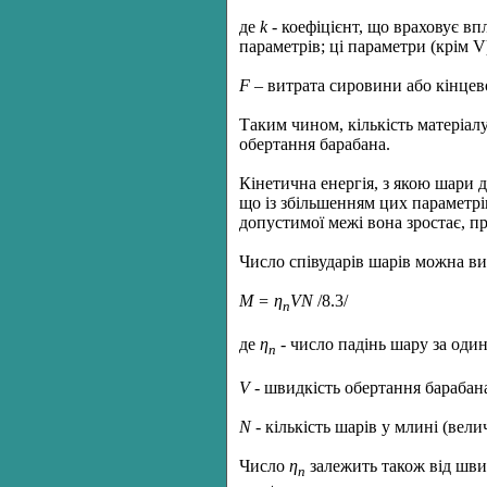
де
k
- коефіцієнт, що враховує вп
параметрів; ці параметри (крім 
F
– витрата сировини або кінцев
Таким чином, кількість матеріал
обертання барабана.
Кінетична енергія, з якою шари д
що із збільшенням цих параметрі
допустимої межі вона зростає, п
Число співударів шарів можна ви
M = η
VN
/8.3/
n
де
η
- число падінь шару за один
n
V
- швидкість обертання барабан
N
- кількість шарів у млині (вели
Число
η
залежить також від шви
n