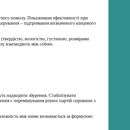
ухого помолу. Показником ефективності при
керування – підтримання визначеного кінцевого
 (твердістю, вологістю, густиною, розмірами
іалу взаємодіють між собою.
уть надходити збурення. Стабілізувати
ення є перемішування різних партій сировини з
алежність між ними визначається за формулою: