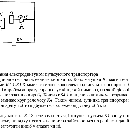
вання електродвигуном пульсуючого транспортера
дійснюється натисненням кнопки
S
2
. Коло котушки
K
1
магнітног
ами
K
1.1-
K
1.3
замикає силове коло електродвигуна транспортера
і виробом апарату спрацьовує кінцевий вимикач, на який діє оп
дає положенню виробу. Контакт
S
4.1
кінцевого вимикача розриває
замикає круг реле часу
K
4
. Таким чином, зупинка транспортера 
апарату, тобто відбувається залежно від стану об’єкта.
часу контакт
K
4.2
реле замкнеться, і котушка пускача
K
1
знову пот
аному випадку пуск транспортера здійснюється по раніше задані
загрузити виріб у апарат чи ні.