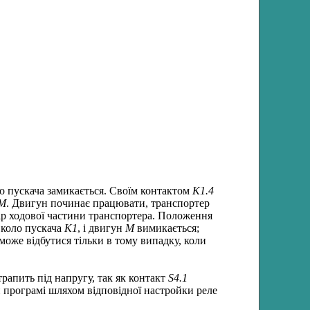
о пускача замикається. Своїм контактом
K
1.4
M
. Двигун починає працювати, транспортер
ір ходової частини транспортера. Положення
 коло пускача
K
1
, і двигун
M
вимикається;
може відбутися тільки в тому випадку, коли
рапить під напругу, так як контакт
S
4
.
1
й програмі шляхом відповідної настройки реле