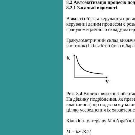
8.2 Автоматизація процесів под
8.2.1 Загальні відомості
В якості об’єкта керування при
керуванні даним процесом є розм
гранулометричного складу матері
Гранулометричний склад визначає
частинок) і кількістю його в бар
Рис. 8.4 Вплив швидкості оберт
На ділянку подрібнення, як прави
властивості, що подається у мл
ціллю усереднення їх характерис
Кількість матеріалу
М
в барабані
М = kF
/8.2/