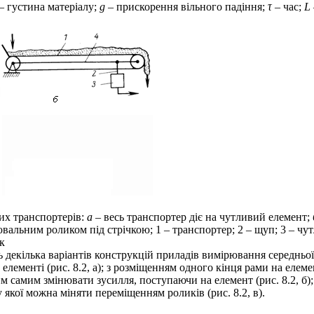
– густина матеріалу;
g
– прискорення вільного падіння;
τ
– час;
L
их транспортерів:
а
– весь транспортер діє на чутливий елемент;
вальним роликом під стрічкою; 1 – транспортер; 2 – щуп; 3 – чут
к
декілька варіантів конструкцій приладів вимірювання середньої 
лементі (рис. 8.2, а); з розміщенням одного кінця рами на елемен
м самим змінювати зусилля, поступаючи на елемент (рис. 8.2, б);
якої можна міняти переміщенням роликів (рис. 8.2, в).