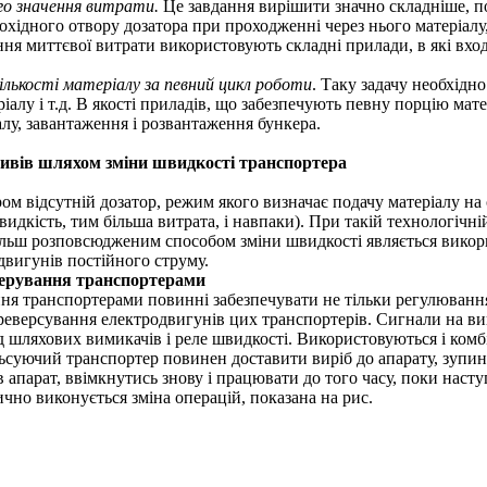
го значення витрати.
Це завдання вирішити значно складніше, п
хідного отвору дозатора при проходженні через нього матеріалу,
ня миттєвої витрати використовують складні прилади, в які вхо
кількості матеріалу за певний цикл роботи
. Таку задачу необхідн
алу і т.д. В якості приладів, що забезпечують певну порцію мат
лу, завантаження і розвантаження бункера.
ливів шляхом зміни швидкості транспортера
м відсутній дозатор, режим якого визначає подачу матеріалу на с
видкість, тим більша витрата, і навпаки). При такій технологічн
ільш розповсюдженим способом зміни швидкості являється викор
двигунів постійного струму.
керування транспортерами
ня транспортерами повинні забезпечувати не тільки регулювання
 реверсування електродвигунів цих транспортерів. Сигнали на ви
д шляхових вимикачів і реле швидкості. Використовуються і комб
суючий транспортер повинен доставити виріб до апарату, зупин
в апарат, ввімкнутись знову і працювати до того часу, поки наст
ично виконується зміна операцій, показана на рис.