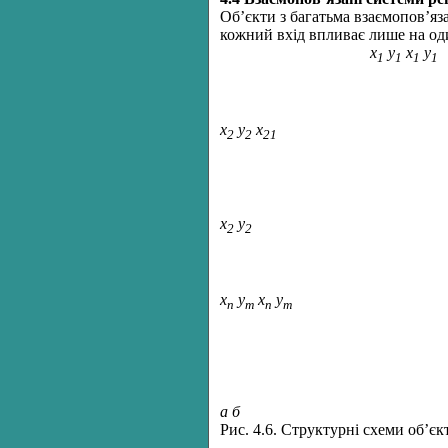
Об’єкти з багатьма взаємопов’яза
кожний вхід впливає лише на один
х
y
x
y
1
1
1
1
x
y
x
2
2
21
x
у
2
2
x
y
x
y
n
m
n
m
a
б
Рис. 4.6. Структурні схеми об’єк