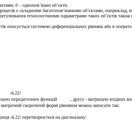
натами;
б
– однопов’язані об’єкти.
процесів є складними багатопов’язаними об’єктами, наприклад, в
 регулювання технологічними параметрами таких об’єктів також 
тів описується системою диференціальних рівнянь або в оператор
/4.22/
ицею передаточних функцій
, другу - матрицею вхідних к
 матричній скороченій формі рівняння можна записати так:
риця /4.22/ перетворюється на діагональну: