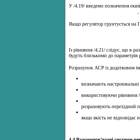
У /4.19/ введемо позначення екві
,
Якщо регулятор грунтується на ПІ
Із рівняння /4.21/ слідує, що в
будуть близькими до параметрів 
Розрахунок АСР із додатковим ім
визначають настроювальні 
використовуючи рівняння /
розраховують перехідний п
якщо якість не відповідає 
4.4 Взаємопов’язані системи р