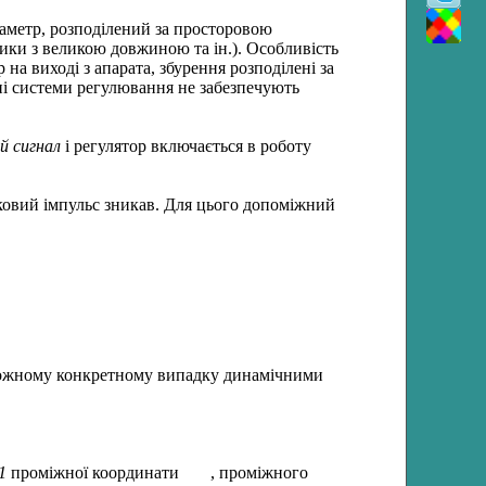
раметр, розподілений за просторовою
ики з великою довжиною та ін.). Особливість
а виході з апарата, збурення розподілені за
ні системи регулювання не забезпечують
й сигнал
і регулятор включається в роботу
ковий імпульс зникав. Для цього допоміжний
у кожному конкретному випадку динамічними
1
проміжної координати
, проміжного