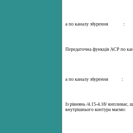
а по каналу збурення
:
Передаточна функція АСР по ка
а по каналу збурення
:
Із рівнянь /4.15-4.18/ випливає,
внутрішнього контура маємо: