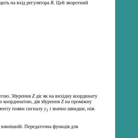
ить на вхід регулятора
R.
Цей зворотний
атою. Збурення
Z
діє як на вихідну координату
ю координатою, дія збурення
Z
на проміжну
менту появи сигналу
у
і значно швидше, ніж
1
 зовнішній. Передаточна функція для