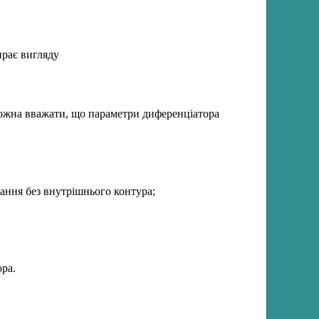
ирає вигляду
ю можна вважати, що параметри диференціатора
ання без внутрішнього контура;
ора.