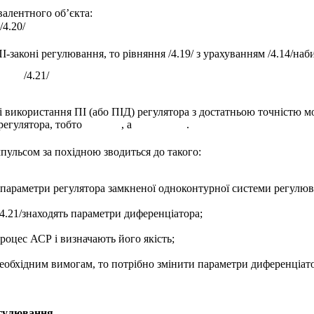
валентного об’єкта:
 /4.20/
-законі регулювання, то рівняння /4.19/ з урахуванням /4.14/наб
/4.21/
 разі використання ПІ (або ПІД) регулятора з достатньою точніст
регулятора, тобто
, а
.
пульсом за похідною зводиться до такого:
параметри регулятора замкненої одноконтурної системи регулюв
4.21/знаходять параметри диференціатора;
роцес АСР і визначають його якість;
необхідним вимогам, то потрібно змінити параметри диференціат
егулювання