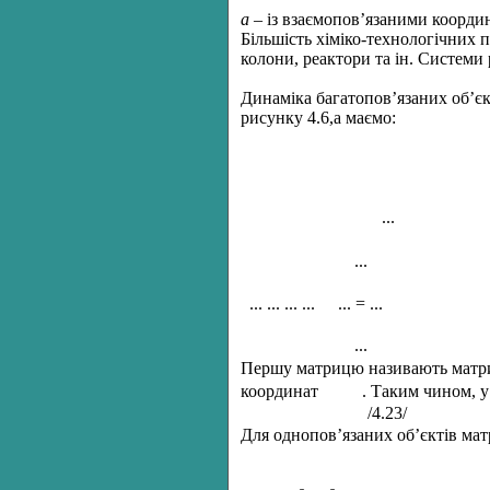
а
– із взаємопов’язаними коорди
Більшість хіміко-технологічних 
колони, реактори та ін. Системи
Динаміка багатопов’язаних об’єк
рисунку 4.6,а маємо:
...
...
... ... ... ...
... = ...
...
Першу матрицю називають матр
координат
. Таким чином, у
/4.23/
Для однопов’язаних об’єктів мат