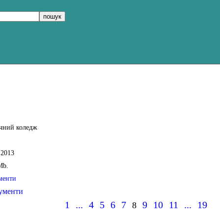
чний коледж
.2013
Mb.
менти
ументи
1
...
4
5
6
7
9
10
11
...
19
8