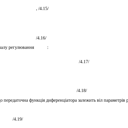
, /4.15/
/4.16/
налу регулювання
:
/4.17/
/4.18/
 що передаточна функція диференціатора залежить віл параметрів 
/4.19/