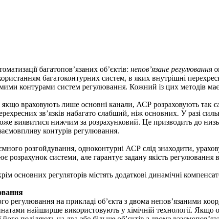
томатизації багатопов’язаних об’єктів:
непов’язане регулювання
о
користанням багатоконтурних систем, в яких внутрішні перехресн
ими контурами систем регулювання. Кожний із цих методів має с
 якщо враховують лише основні канали, АСР розраховують так с
перехресних зв’язків набагато слабший, ніж основних. У разі сил
оже виявитися нижчим за розрахунковий. Це призводить до низьк
 взаємовпливу контурів регулювання.
много розгойдування, одноконтурні АСР слід знаходити, урахову
є розрахунок системи, але гарантує задану якість регулювання в
рім основних регуляторів містять додаткові динамічні компенса
ювання
о регулювання на прикладі об’єкта з двома непов’язаними коорди
натами найширше використовують у хімічній технології. Якщо об
ї його поділяють на два або більше об’єктів з двома взаємопов’