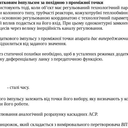
атковим імпульсом за похідною з проміжної точки
истовують тоді, коли об’єкт має регульований технологічний па
 колонного типу, трубчасті реактори, кожухотрубні теплообмінн
що основною регульованою координатою є технологічний параметр н
 вплив подається на його вхід. При цьому одноконтурні замкне
цесів через велику інерційність каналу регулювання.
даткового імпульсу з проміжної точки апарата
дає випереджаючи
ідхилиться від заданого значення.
ез статичної похибки необхідно, щоб в усталених режимах додат
ьну диференціальну ланку з передаточною функцією.
- сталі часу.
ого імпульсу залежить від точки його вибору, яку визначають 
и його роботи.
улювання аналогічний розрахунку каскадних АСР.
ланцюжок, який складається з вимірювального перетворювача
ВП