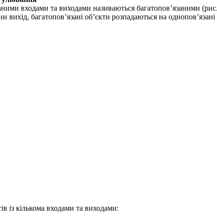
ними входами та виходами називаються багатопов’язаними (рис. 4.
 вихід, багатопов’язані об’єкти розпадаються на однопов’язані (
тів із кількома входами та виходами: