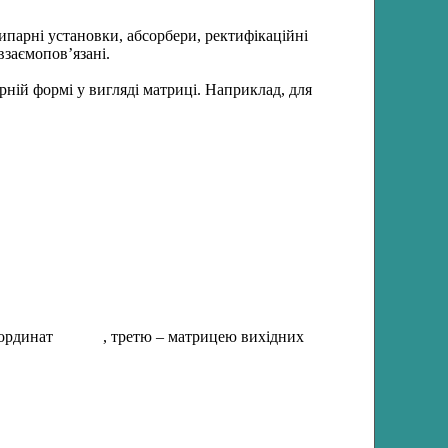
ипарні установки, абсорбери, ректифікаційні
взаємопов’язані.
ній формі у вигляді матриці. Наприклад, для
оординат
, третю – матрицею вихідних