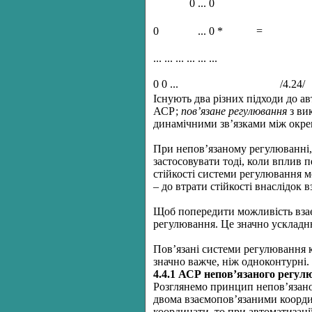
0 ... 0
0
... 0 *
=
... ... ... ... ... ...
0 0 ...
/4.24/
Існують два різних підходи до ав
АСР;
пов’язане регулювання
з ви
динамічними зв’язками між окрем
При непов’язаному регулюванні,
застосовувати тоді, коли вплив 
стійкості системи регулювання м
– до втрати стійкості внаслідок
Щоб попередити можливість взає
регулювання. Це значно ускладню
Пов’язані системи регулювання к
значно важче, ніж одноконтурні.
4.4.1 АСР непов’язаного регул
Розглянемо принцип непов’язаног
двома взаємопов’язаними коорди
координати, то при автоматизаці