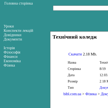
Головна сторінка
Уроки
Конспекти лекцій
Довідники
Технічний коледж
Документи
Історія
Філософія
Скачати
2.18 Mb.
Фінанси
Економіка
Назва
Техні
Фізика
Сторінка
8/19
Дата
12.03
Розмір
2.18 
Тип
Доку
bibl.com.ua
>
Фізика
>
Док