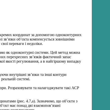
кремих координат за допомогою одноконтурних
і зв’язки об’єкта компенсується зовнішніми
вої переваги і недоліки.
амо як одноконтурні системи. Цей метод можна
ьних перехресних зв’язків фактичний запас
ої якості регулювання, а в найгіршому випадку
ючи внутрішні зв’язки та інші контури
 реальній системі.
тори. Розраховувати та налагоджувати такі АСР
натами (рис. 4.7,а). Зазначимо, що об’єкти з
’єкт має понад дві взаємопов’язані
язаними координатами.