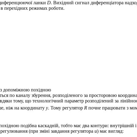
 диференцюючої ланки
D.
Вихідний сигнал диференціатора надход
 в перехідних режимах роботи.
 із допоміжною похідною
ться по каналу збурення, розподіленого за просторовою координ
вдяки тому, що технологічний параметр розподілений за лінійно
е, ніж на координату
у
. Тому регулятор
R
почне працювати з мо
хідною подібна каскадній, тобто має два контури: внутрішній і
 регулювання (при зміні завдання регулятора
u
) має вигляд: