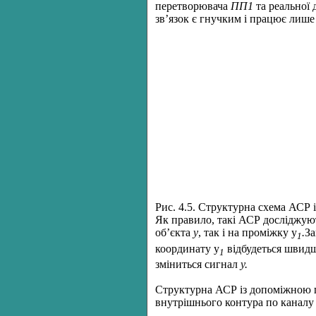
перетворювача
ПП1
та реальної
зв’язок є гнучким і працює лише
Рис. 4.5. Структурна схема АСР
Як правило, такі АСР досліджую
об’єкта
у
, так і на проміжку у
.
За
1
координату у
відбудеться швидш
1
зміниться сигнал
у.
Структурна АСР із допоміжною по
внутрішнього контура по каналу