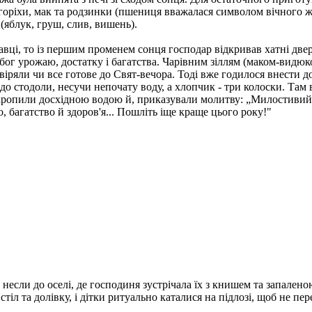
горіхи, мак та родзинки (пшениця вважалася символом вічного жит
 (яблук, груш, слив, вишень).
вці, то із першим променем сонця господар відкривав хатні двері, 
 бог урожаю, достатку і багатства. Чарівним зіллям (маком-вид
віряли чи все готове до Свят-вечора. Тоді вже годилося внести д
до стодоли, несучи непочату воду, а хлопчик - три колоски. Там
 кропили досхідною водою й, приказували молитву: „Милостивий 
, багатство й здоров'я... Пошліть іще краще цього року!"
 несли до оселі, де господиня зустрічала їх з книшем та запален
стіл та долівку, і дітки ритуально каталися на підлозі, щоб не пе