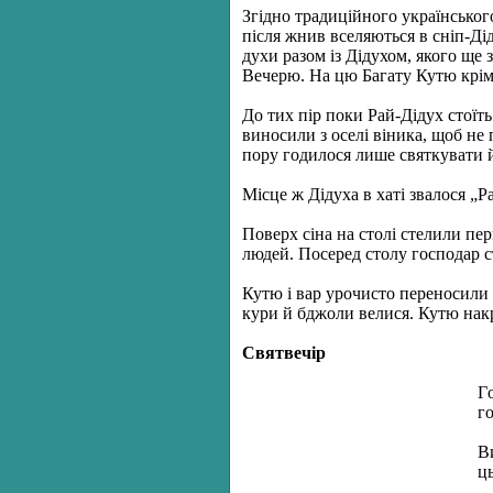
Згідно традиційного українськог
після жнив вселяються в сніп-Дід
духи разом із Дідухом, якого ще 
Вечерю. На цю Багату Кутю крім 
До тих пір поки Рай-Дідух стоїть
виносили з оселі віника, щоб не 
пору годилося лише святкувати 
Місце ж Дідуха в хаті звалося „Р
Поверх сіна на столі стелили пер
людей. Посеред столу господар с
Кутю і вар урочисто переносили 
кури й бджоли велися. Кутю накр
Святвечір
Г
го
В
ц