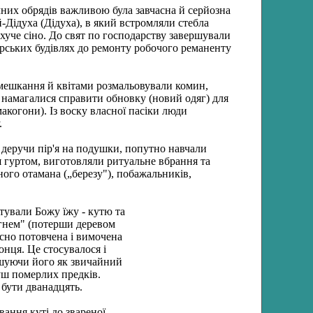
чних обрядів важливою була завчасна й серйозна
-Дідуха (Дідуха), в який встромляли стебла
пахуче сіно. До свят по господарству завершували
арських будівлях до ремонту робочого реманенту
омешкання й квітами розмальовували комин,
о намагалися справити обновку (новий одяг) для
акогони). Із воску власної пасіки люди
.
сі, деручи пір'я на подушки, попутно навчали
ся гуртом, виготовляли ритуальне вбрання та
ого отамана („березу"), побажальників,
отували Божу їжу - кутю та
огнем" (потерши деревом
асно потовчена і вимочена
онця. Це стосувалося і
мішуючи його як звичайний
душ померлих предків.
 бути дванадцять.
вання куті до звареної