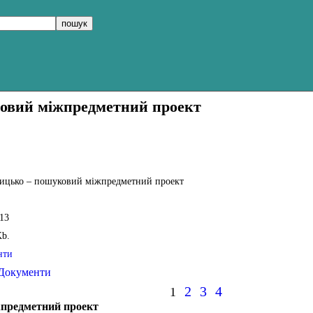
ковий міжпредметний проект
ицько – пошуковий міжпредметний проект
013
Kb.
нти
Документи
2
3
4
1
жпредметний проект