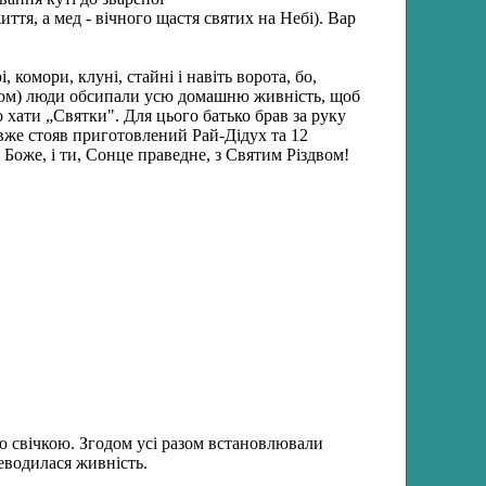
тя, а мед - вічного щастя святих на Небі). Вар
комори, клуні, стайні і навіть ворота, бо,
юком) люди обсипали усю домашню живність, щоб
о хати „Святки". Для цього батько брав за руку
 вже стояв приготовлений Рай-Дідух та 12
Боже, і ти, Сонце праведне, з Святим Різдвом!
ою свічкою. Згодом усі разом встановлювали
реводилася живність.