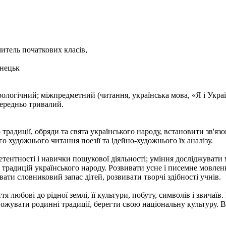
читель початкових класів,
онецьк
ологічний; міжпредметний (читання, українська мова, «Я і Украї
середньо тривалий.
 традиції, обряди та свята українського народу, встановити зв'я
 художнього читання поезії та ідейно-художнього їх аналізу.
тентності і навички пошукової діяльності; уміння досліджувати 
 традицій українського народу.
Розвивати усне і писемне мовлен
ати словниковий запас дітей, розвивати творчі здібності учнів.
я любові до рідної землі, її культури, побуту, символів і звичаїв
ножувати родинні традиції, берегти свою національну культуру. В