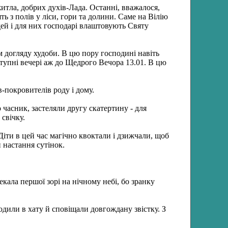
итла, добрих духів-Лада. Останні, вважалося,
ть з полів у ліси, гори та долини. Саме на Вілію
юдей і для них господарі влаштовують Святу
м догляду худоби. В цю пору господині навіть
ступні вечері аж до Щедрого Вечора 13.01. В цю
в-покровителів роду і дому.
 часник, застеляли другу скатертину - для
свічку.
Діти в цей час магічно квоктали і дзижчали, щоб
 настання сутінок.
кала першої зорі на нічному небі, бо зранку
одили в хату й сповіщали довгождану звістку. З