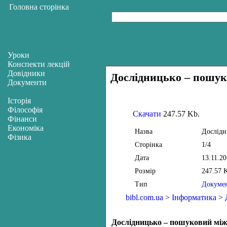
Головна сторінка
Уроки
Конспекти лекцій
Довідники
Дослідницько – пошу
Документи
Історія
Філософія
Скачати
247.57 Kb.
Фінанси
Економіка
Назва
Дослідн
Фізика
Сторінка
1/4
Дата
13.11.2
Розмір
247.57 
Тип
Докуме
bibl.com.ua
>
Інформатика
>
Дослідницько – пошуковий мі