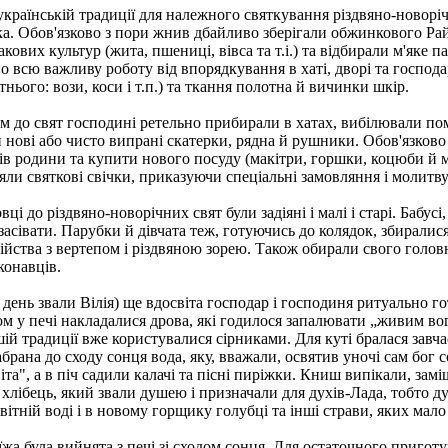
українській традиції для належного святкування різдвяно-новорі
ка. Обов'язково з пори жнив дбайливо зберігали обжинкового Рай
акових культур (жита, пшениці, вівса та т.і.) та відбирали м'яке 
о всю важливу роботу від впорядкування в хаті, дворі та господ
ітнього: вози, коси і т.п.) та ткання полотна й вичинки шкір.
єм до свят господині ретельно прибирали в хатах, вибілювали п
и нові або чисто випрані скатерки, рядна й рушники. Обов'язков
нів родини та купити нового посуду (макітри, горшки, коцюби й м
яли святкові свічки, приказуючи спеціальні замовляння і молитву
вці до різдвяно-новорічних свят були задіяні і малі і старі. Бабу
 засівати. Парубки й дівчата теж, готуючись до колядок, збирали
йства з вертепом і різдвяною зорею. Також обирали свого головн
конавців.
й день звали Вілія) ще вдосвіта господар і господиня ритуально г
ом у печі накладалися дрова, які годилося запалювати „живим в
ішій традиції вже користувалися сірниками. Для куті бралася завч
брана до сходу сонця вода, яку, вважали, освятив уночі сам бог с
віта", а в піч садили калачі та пісні пиріжки. Книш випікали, за
й хлібець, який звали душею і призначали для духів-Лада, тобто 
ітній воді і в новому горщику голубці та інші страви, яких мало
жа була вийнята з печі зі сходом сонця. Для остаточного приготу