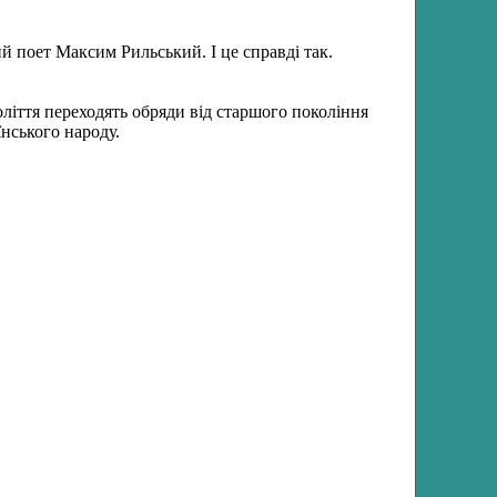
й поет Максим Рильський. І це справді так.
толіття переходять обряди від старшого покоління
їнського народу.