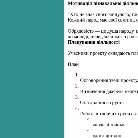
Мотивація пізнавальної діяльн
"Хто не знає свого минулого, то
Кожний народ має свої святині, о
Обрядовість — це душа народу, на
до молоді, передаючи життєрадісні
Планування діяльності
Учасники проекту складають план
План
Обговорення теми проекту
Визначення джерела необхі
Об’єднання в групи.
Робота в творчих групах з
«шукачі знань»
«дослідники»