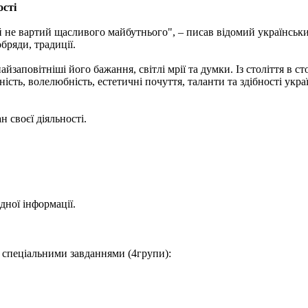
ості
й не вартий щасливого майбутнього", – писав відомий українськи
бряди, традиції.
йзаповітніші його бажання, світлі мрії та думки. Із століття в с
сть, воле­любність, естетичні почуття, та­ланти та здібності укра
 своєї діяльності.
.
дної інформації.
а спеціальними завданнями (4групи):