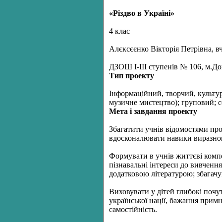
«Різдво в Україні»
4 клас
Алєксєєнко Вікторія Петрівна, в
ДЗОШ І-ІІІ ступенів № 106, м.Д
Тип проекту
Інформаційний, творчий, культур
музичне мистецтво); груповий; 
Мета і завдання проекту
Збагатити учнів відомостями про
вдосконалювати навики виразного
Формувати в учнів життєві компе
пізнавальні
інтереси до вивчення
додатковою літературою; збагачув
Виховувати у дітей глибокі почутт
української нації, бажання прим
самостійність.