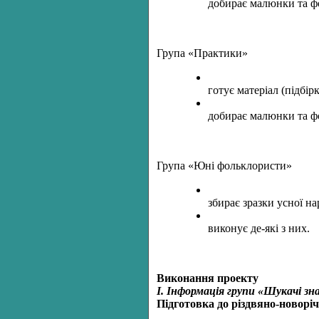
добирає малюнки та фо
Група «Практики»
готує матеріал (підбір
добирає малюнки та фо
Група «Юні фольклористи»
збирає зразки усної на
виконує де-які з них.
Виконання проекту
І. Інформація групи «Шукачі зн
Підготовка до різдвяно-новорі