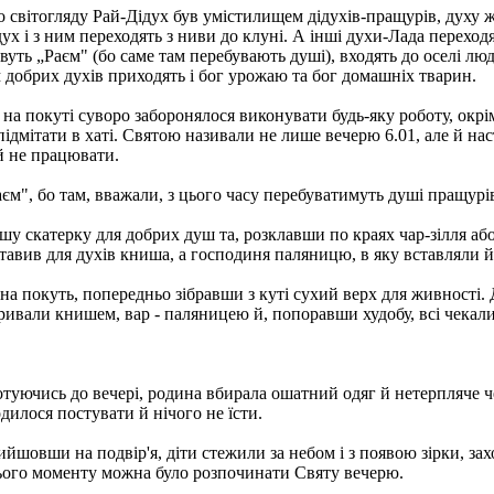
о світогляду Рай-Дідух був умістилищем дідухів-пращурів, духу ж
ух і з ним переходять з ниви до клуні. А інші духи-Лада переходя
звуть „Раєм" (бо саме там перебувають душі), входять до оселі л
добрих духів приходять і бог урожаю та бог домашніх тварин.
 на покуті суворо заборонялося виконувати будь-яку роботу, окрі
підмітати в хаті. Святою називали не лише вечерю 6.01, але й на
й не працювати.
аєм", бо там, вважали, з цього часу перебуватимуть душі пращурі
шу скатерку для добрих душ та, розклавши по краях чар-зілля або
тавив для духів книша, а господиня паляницю, в яку вставляли й 
на покуть, попередньо зібравши з куті сухий верх для живності. 
ивали книшем, вар - паляницею й, попоравши худобу, всі чекали
отуючись до вечері, родина вбирала ошатний одяг й нетерпляче че
дилося постувати й нічого не їсти.
ийшовши на подвір'я, діти стежили за небом і з появою зірки, зах
ього моменту можна було розпочинати Святу вечерю.