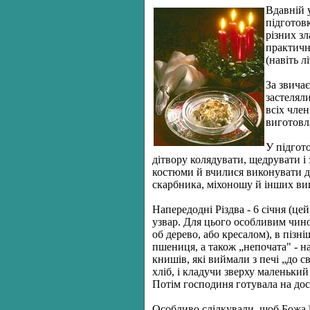
В
давній 
підготов
різних зл
практичн
(навіть л
За звича
застелял
всіх чле
виготовл
У підгото
дітвору колядувати, щедрувати і
костюми й вчилися виконувати ді
скарбника, міхоношу й інших ви
Н
апередодні Різдва - 6 січня (це
узвар. Для цього особливим чин
об дерево, або кресалом), в пізн
пшениця, а також „непочата" - на
книшів, які виймали з печі „до с
хліб, і кладучи зверху маленьки
Потім господиня готувала на досв
Особливо слідкували, щоб Божа ї