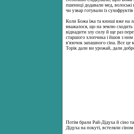
пшениці додавали мед, волоські 
чи узвар готували із сухофруктів
Коли Божа їжа та книші вже на ла
вважалося, що на землю сходить
віднадити злу силу й ще раз пере
старшого хлопчика і йшов з ним 
в'язочок запашного сіна. Все це
Торік дали ви урожай, дали добро
Потім брали Рай-Дідуха й сіно та
Дідуха на покуті, встеляли сіном 