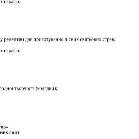
тографії.
ку рецептів) для приготування пісних святкових страв;
тографії.
родної творчості (колядки);
ань»
чних свят