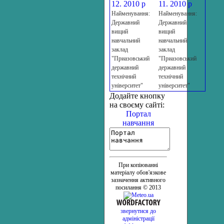
12. 2010 р
11. 2010 р
Найменування:
Найменування:
Державний
Державний
вищий
вищий
навчальний
навчальний
заклад
заклад
"Приазовський
"Приазовський
державний
державний
технічний
технічний
університет"
університет"
Додайте кнопку
на своєму сайті:
Портал
навчання
При копіюванні
матеріалу обов'язкове
зазначення активного
посилання © 2013
звернутися до
адміністрації