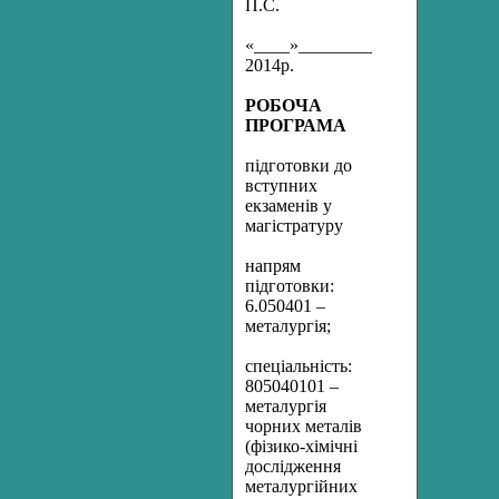
П.С.
«____»_____________
2014р.
РОБОЧА
ПРОГРАМА
підготовки до
вступних
екзаменів у
магістратуру
напрям
підготовки:
6.050401 –
металургія;
спеціальність:
805040101 –
металургія
чорних металів
(фізико-хімічні
дослідження
металургійних