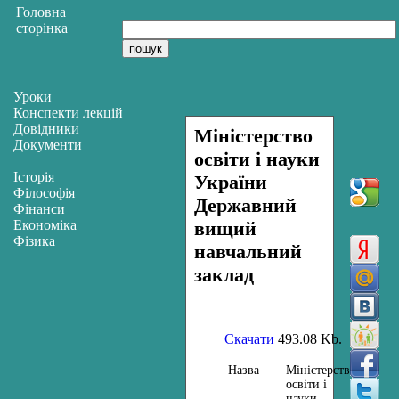
Головна
сторінка
Уроки
Конспекти лекцій
Довідники
Міністерство
Документи
освіти і науки
Історія
України
Філософія
Державний
Фінанси
Економіка
вищий
Фізика
навчальний
заклад
Скачати
493.08 Kb.
Назва
Міністерство
освіти і
науки