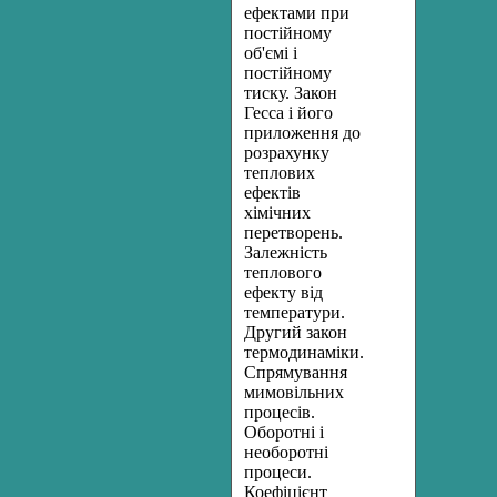
ефектами при
постійному
об'ємі і
постійному
тиску. Закон
Гесса і його
приложення до
розрахунку
теплових
ефектів
хімічних
перетворень.
Залежність
теплового
ефекту від
температури.
Другий закон
термодинаміки.
Спрямування
мимовільних
процесів.
Оборотні і
необоротні
процеси.
Коефіцієнт