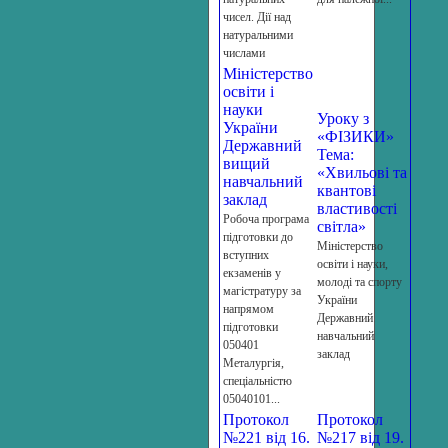
чисел. Дії над
натуральними
числами
Міністерство
освіти і
науки
Уроку з
України
«ФІЗИКИ»
Державний
Тема:
вищий
«Хвильові та
навчальний
квантові
заклад
властивості
Робоча програма
світла»
підготовки до
Міністерство
вступних
освіти і науки,
екзаменів у
молоді та спорту
магістратуру за
України
напрямом
Державний
підготовки
навчальний
050401
заклад
Металургія,
спеціальністю
05040101...
Протокол
Протокол
№221 від 16.
№217 від 19.