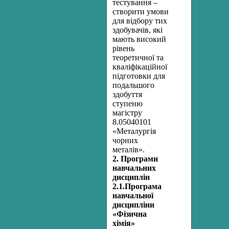
тестування –
створити умови
для відбору тих
здобувачів, які
мають високий
рівень
теоретичної та
кваліфікаційної
підготовки для
подальшого
здобуття
ступеню
магістру
8.05040101
«Металургія
чорних
металів».
2. Програми
навчальних
дисциплін
2.1.Програма
навчальної
дисципліни
«Фізична
хімія»