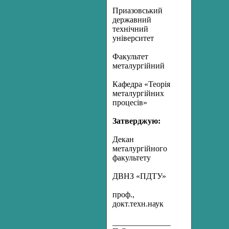
Приазовський
державний
технічний
університет
Факультет
металургійний
Кафедра «Теорія
металургійних
процесів»
Затверджую:
Декан
металургійного
факультету
ДВНЗ «ПДТУ»
проф.,
докт.техн.наук
________________Харлашин