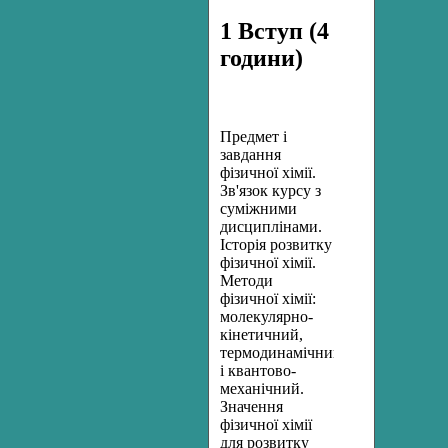
1 Вступ (4
години)
Предмет і
завдання
фізичної хімії.
Зв'язок курсу з
суміжними
дисциплінами.
Історія розвитку
фізичної хімії.
Методи
фізичної хімії:
молекулярно-
кінетичний,
термодинамічний
і квантово-
механічний.
Значення
фізичної хімії
для розвитку