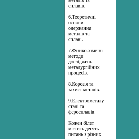
металів та
сплавів.
6.Теоретичні
основи
одержання
металів та
сплаві.
7.Фізико-хімічні
методи
досліджень
металургійних
процесів.
8.Корозія та
захист металів.
9.Електрометалургія
сталі та
феросплавів.
Кожен білет
містить десять
питань з різних