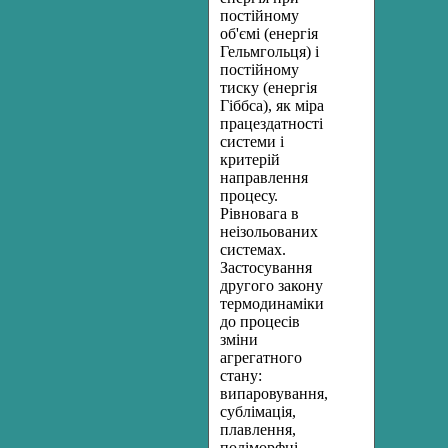
постійному
об'ємі (енергія
Гельмгольця) і
постійному
тиску (енергія
Гіббса), як міра
працездатності
системи і
критерій
направлення
процесу.
Рівновага в
неізольованих
системах.
Застосування
другого закону
термодинаміки
до процесів
зміни
агрегатного
стану:
випаровування,
сублімація,
плавлення,
поліморфні