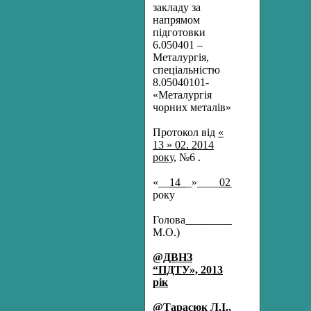
закладу за
напрямом
підготовки
6.050401 –
Металургія,
спеціальністю
8.05040101-
«Металургія
чорних металів»
Протокол від
«
13 » 02. 2014
року,
№6 .
«__
14_
_»____
02
_______2014
року
Голова________________(Григор
М.О.)
@
ДВНЗ
“ПДТУ», 2013
рік
@Тарасюк Л.І.,