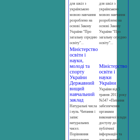
для шкіл з
для шкіл з
українською
українською
мовою навчання
мовою навчання
розроблено на
розроблено на
основі Закону
основі Закону
України “Про
України “Про
загальну середню
загальну середню
освіту”...
освіту”...
Міністерство
освіти і
науки,
молоді та
Міністерство
спорту
освіти і
України
науки
Державний
України
вищий
України від 5
навчальний
травня 2011 року
заклад
№547 «Питання
Натуральні числа
забезпечення
і нуль. Читання і
органами
запис
виконавчої влади
натуральних
доступу до
чисел.
публічної
Порівняння
інформації» та
натуральних
для належної...