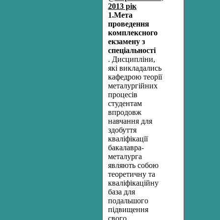
2013 рік
1.Мета
проведення
комплексного
екзамену з
спеціальності
. Дисципліни,
які викладались
кафедрою теорії
металургійних
процесів
студентам
впродовж
навчання для
здобуття
кваліфікацїї
бакалавра-
металурга
являють собою
теоретичну та
кваліфікаційну
база для
подальшого
підвищення
свого