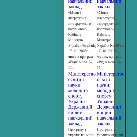
навчальний
навчальний
заклад
заклад
«Мови і
«Мови і
літератури»),
літератури»),
затвердженого
затвердженого
постановою
постановою
Кабінету
Кабінету
Міністрів
Міністрів
України №323 від
України №323 від
17. 10. 2005р.,
17. 10. 2005р.,
чинних програм
чинних програм
«Рідна мова. 5­–
«Рідна мова. 5­–
11...
11...
Міністерство
Міністерство
освіти і
освіти і
науки,
науки,
молоді та
молоді та
спорту
спорту
України
України
Державний
Державний
вищий
вищий
навчальний
навчальний
заклад
заклад
Програму з
Програму з
української мови
української мови