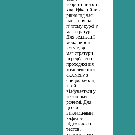
теоретичного та
кваліфікаційного
рівня під час
навчання на
п’ятому курсі у
магістратурі.
Для реалізації
можливості
вступу до
магістратури
передбачено
проходження
комплексного
екзамену з
спеціальності,
який
відбувається у
тестовому
режимі. Для
цього
викладачами
кафедри
підготовлені
тестові
завдання, які