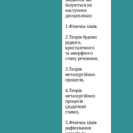
базуються на
наступних
дисциплінах:
1.Фізична хімія.
2.Теорія будови
рідкого,
кристалічного
та аморфного
стану речовини.
3.Теорія
металургійних
процесів,
4.Теорія
металургійних
процесів
(додаткові
глави).
5.Фізична хімія
рафінування