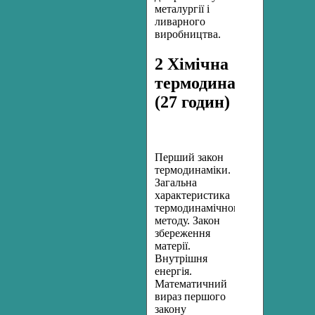
металургії і
ливарного
виробництва.
2 Хімічна
термодинаміка
(27 годин)
Перший закон
термодинаміки.
Загальна
характеристика
термодинамічного
методу. Закон
збереження
матерії.
Внутрішня
енергія.
Математичний
вираз першого
закону