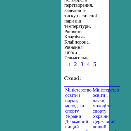
перетворення.
Залежність
тиску насиченої
пари від
температури.
Рівняння
Клаузіуса-
Клайперона.
Рівняння
Гіббса-
Гельмгольца.
2
3
4
5
1
Схожі:
Міністерство
Міністерство
освіти і
освіти і
науки,
науки,
молоді та
молоді та
спорту
спорту
України
України
Державний
Державний
вищий
вищий