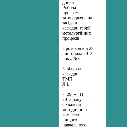
доцент
Робоча
програма
затверджена на
засіданні
кафедри теорії
металургійних
процесів
Протокол від 28
листопада 2013
року, №8
Завідувач
кафедри
ТМП______________Тарасюк
Л.І.
«_
29
_» _
11
___
2013 року
Схвалено
методичною
комісією
вищого
навчального