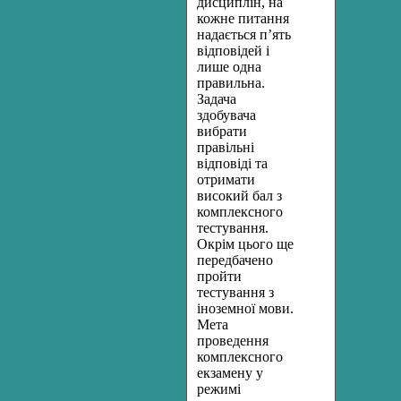
дисциплін, на
кожне питання
надається п’ять
відповідей і
лише одна
правильна.
Задача
здобувача
вибрати
правільні
відповіді та
отримати
високий бал з
комплексного
тестування.
Окрім цього ще
передбачено
пройти
тестування з
іноземної мови.
Мета
проведення
комплексного
екзамену у
режимі