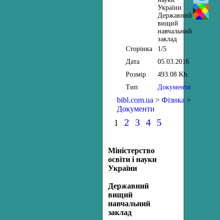
України
Державний
вищий
навчальний
заклад
Сторінка
1/5
Дата
05.03.2016
Розмір
493.08 Kb.
Тип
Документи
bibl.com.ua
>
Фізика
>
Документи
2
3
4
5
1
Міністерство
освіти і науки
України
Державний
вищий
навчальний
заклад