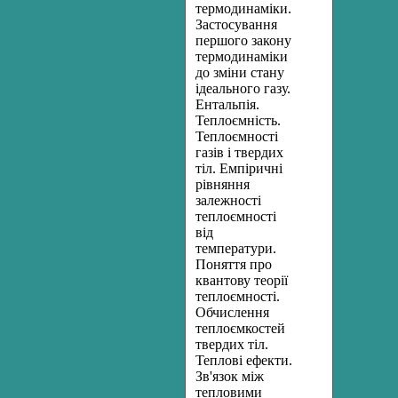
термодинаміки.
Застосування
першого закону
термодинаміки
до зміни стану
ідеального газу.
Ентальпія.
Теплоємність.
Теплоємності
газів і твердих
тіл. Емпіричні
рівняння
залежності
теплоємності
від
температури.
Поняття про
квантову теорії
теплоємності.
Обчислення
теплоємкостей
твердих тіл.
Теплові ефекти.
Зв'язок між
тепловими