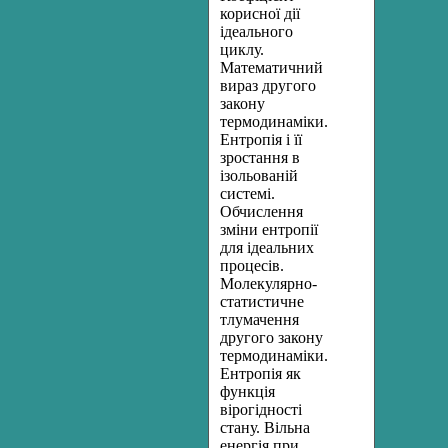
корисної дії
ідеального
циклу.
Математичний
вираз другого
закону
термодинаміки.
Ентропія і її
зростання в
ізольованій
системі.
Обчислення
зміни ентропії
для ідеальних
процесів.
Молекулярно-
статистичне
тлумачення
другого закону
термодинаміки.
Ентропія як
функція
вірогідності
стану. Вільна
енергія при