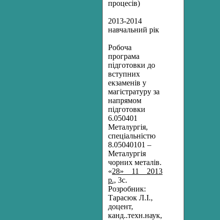
процесів)
2013-2014
навчальний рік
Робоча
програма
підготовки до
вступних
екзаменів у
магістратуру за
напрямом
підготовки
6.050401
Металургія,
спеціальністю
8.05040101 –
Металургія
чорних металів.
«
28»__11__2013
р.,
3с.
Розробник:
Тарасюк Л.І.,
доцент,
канд..техн.наук,