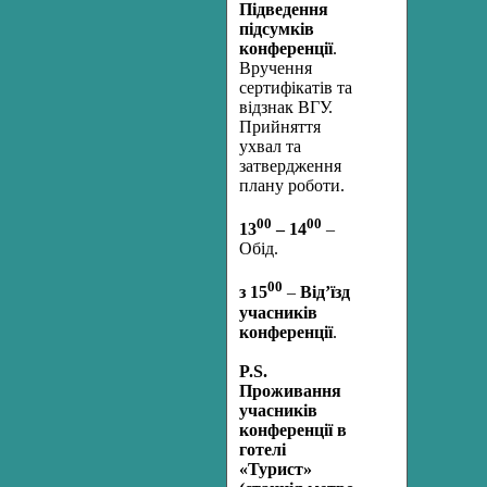
Підведення
підсумків
конференції
.
Вручення
сертифікатів та
відзнак ВГУ.
Прийняття
ухвал та
затвердження
плану роботи.
00
00
13
– 14
–
Обід.
00
з 15
–
Від
’
їзд
учасників
конференції
.
P.S.
Проживання
учасників
конференції в
готелі
«Турист»