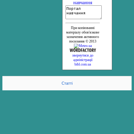
навчання
При копіюванні
матеріалу обов'язкове
зазначення активного
посилання © 2013
звернутися до
адміністрації
bibl.com.ua
Статті