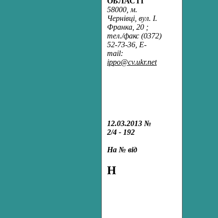
ОБЛАСТІ
58000, м.
Чернiвцi, вул. I.
Франка, 20 ;
тел./факс (0372)
52-73-36, Е-
mail:
ip
p
o@cv.ukr.net
12.03.2013 №
2/4 - 192
На № від
Н