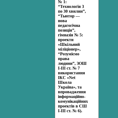
№ 1:
“Технологія 3
по 30 хвилин”,
“Тьютор —
нова
педагогічна
позиція”,
гімназія № 5:
проекти
«Шкільний
міліціонер»,
“Розуміємо
права
людини”,
ЗО
Ш
І-ІІІ ст. № 7
використання
ІКС
«
Net
Школа
Україна», та
впровадження
інформаційно-
комунікаційних
проектів в СШ
І-ІІІ ст. № 6).