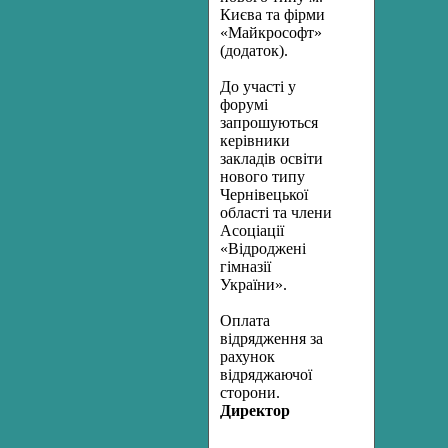
Києва та фірми
«Майкрософт»
(додаток).
До участі у
форумі
запрошуються
керівники
закладів освіти
нового типу
Чернівецької
області та члени
Асоціації
«Відроджені
гімназії
України».
Оплата
відрядження за
рахунок
відряджаючої
сторони.
Директор