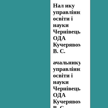
Нал ику
управління
освіти і
науки
Чернівецької
ОДА
Кучерявому
В. С.
ачальнику
управління
освіти і
науки
Чернівецької
ОДА
Кучерявому
В. С.