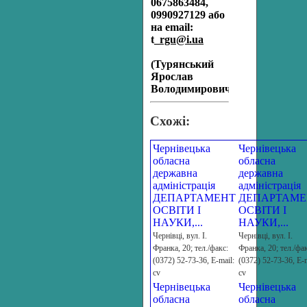
0675863484,
0990927129 або
на email:
t
_
rgu
@
i
.
ua
(Турянський
Ярослав
Володимирович).
Схожі:
Чернівецька
Чернівецька
обласна
обласна
державна
державна
адміністрація
адміністрація
ДЕПАРТАМЕНТ
ДЕПАРТАМЕ
ОСВІТИ І
ОСВІТИ І
НАУКИ,...
НАУКИ,...
Чернiвцi, вул. I.
Чернiвцi, вул. I.
Франка, 20; тел./факс:
Франка, 20; тел./фак
(0372) 52-73-36, Е-mail:
(0372) 52-73-36, Е-m
cv
cv
Чернівецька
Чернівецька
обласна
обласна