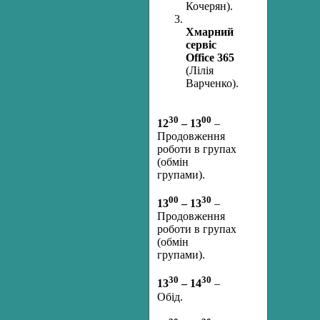
Кочерян).
Хмарний
сервіс
Office
365
(Лілія
Варченко).
30
00
12
– 13
–
Продовження
роботи в групах
(обмін
групами).
00
30
13
– 13
–
Продовження
роботи в групах
(обмін
групами).
30
30
13
– 14
–
Обід.