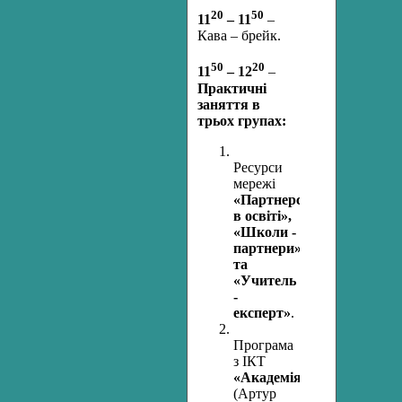
20
50
11
– 11
–
Кава – брейк.
50
20
11
– 12
–
Практичні
заняття в
трьох групах:
Ресурси
мережі
«Партнерство
в освіті»,
«Школи -
партнери»
та
«Учитель
-
експерт»
.
Програма
з ІКТ
«Академія»
(Артур