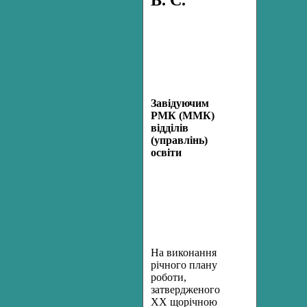
Завідуючим
РМК (ММК)
відділів
(управлінь)
освіти
На виконання
річного плану
роботи,
затвердженого
ХХ щорічною