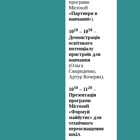
програми
Microsoft
«Партнери в
навчанні»
).
20
50
10
– 10
–
Демонстрація
освітнього
потенціалу
пристроїв для
навчання
(Ольга
Свириденко,
Артур Кочерян).
50
20
10
– 11
–
Презентація
програми
Microsoft
«Формуй
майбутнє» для
технічного
переоснащення
шкіл
.