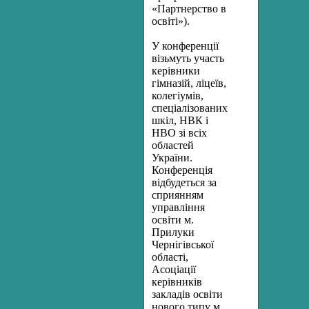
«Партнерство в
освіті»).
У конференції
візьмуть участь
керівники
гімназій, ліцеїв,
колегіумів,
спеціалізованих
шкіл, НВК і
НВО зі всіх
областей
України.
Конференція
відбудеться за
сприянням
управління
освіти м.
Прилуки
Чернігівської
області,
Асоціації
керівників
закладів освіти
нового типу м.