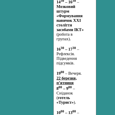
30
30
14
– 16
–
Мозковий
штурм
«Формування
навичок ХХІ
століття
засобами ІКТ»
(робота в
групах).
30
30
16
– 17
–
Рефлексія.
Підведення
підсумків.
00
19
– Вечеря.
22 березня,
п’ятниця
00
00
8
– 9
–
Сніданок
(
готель
«Турист»
).
00
00
10
– 13
–