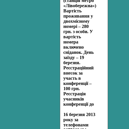
(станція метро
«Лівобережна»).
Вартість
проживання у
двохмісному
номері – 280
грн. з особи. У
вартість
номера
включено
сніданок. День
заїзду – 19
березня.
Реєстраційний
внесок за
участь в
конференції –
100 грн.
Реєстрація
учасників
конференції до
16 березня 2013
року за
телефонами