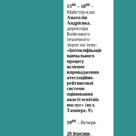
00
00
15
– 18
–
Майстер-клас
Анатолія
Андрієнка
,
директора
Київського
технічного
ліцею на тему:
«Інтенсифікація
навчального
процесу
шляхом
впровадження
атестаційно-
рейтингової
системи
оцінювання
якості освітніх
послуг»
(
вул.
Тампере, 9
)
.
00
19
– Вечеря.
20 березня,