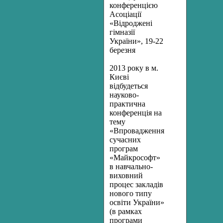
конференцією
Асоціації
«Відроджені
гімназії
України», 19-22
березня
2013 року в м.
Києві
відбудеться
науково-
практична
конференція на
тему
«Впровадження
сучасних
програм
«Майкрософт»
в навчально-
виховний
процес закладів
нового типу
освіти України»
(в рамках
програми