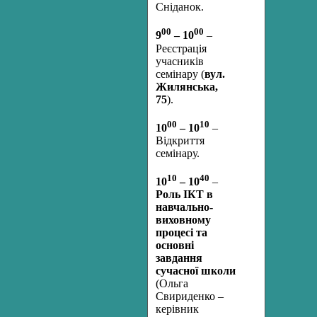
Сніданок.
00
00
9
– 10
–
Реєстрація
учасників
семінару (
вул.
Жилянська,
75
).
00
10
10
– 10
–
Відкриття
семінару.
10
40
10
– 10
–
Роль ІКТ в
навчально-
виховному
процесі та
основні
завдання
сучасної школи
(Ольга
Свириденко –
керівник