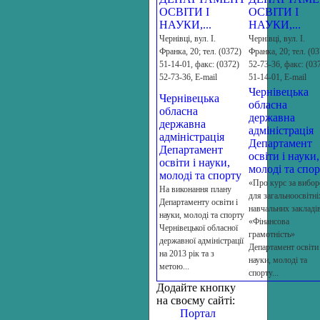
ОСВІТИ І
ОСВІТИ І
НАУКИ,...
НАУКИ,...
Чернiвцi, вул. I.
Чернiвцi, вул. I.
Франка, 20; тел. (0372)
Франка, 20; тел. (03
51-14-01, факс: (0372)
52-73-36, факс: (03
52-73-36, Е-mail
51-14-01, Е-mail
Чернівецька
Чернівецька
обласна
обласна
державна
державна
адміністрація
адміністрація
Департамент
Департамент
освіти і науки,
освіти і науки,
молоді та спо
молоді та спорту
«Про курс за вибо
На виконання плану
для загальноосвітні
Департаменту освіти і
навчальних закладі
науки, молоді та спорту
«Фінансова
Чернівецької обласної
грамотність»
державної адміністрації
Департамент освіти 
на 2013 рік та з
науки, молоді та
метою...
спорту...
Додайте кнопку
на своєму сайті:
Портал