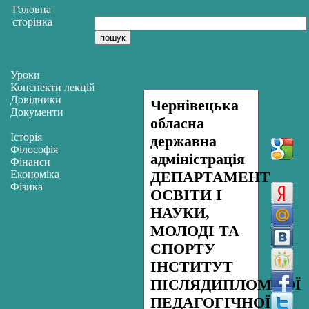
Головна
сторінка
Уроки
Конспекти лекцій
Довідники
Чернівецька
Документи
обласна
Історія
державна
Філософія
адміністрація
Фінанси
Економіка
ДЕПАРТАМЕНТ
Фізика
ОСВІТИ І
НАУКИ,
МОЛОДІ ТА
СПОРТУ
ІНСТИТУТ
ПІСЛЯДИПЛОМНОЇ
ПЕДАГОГІЧНОЇ