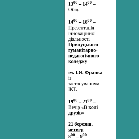
00
00
13
– 14
–
Обід.
00
00
14
– 18
–
Презентація
інноваційної
діяльності
Прилуцького
гуманітарно-
педагогічного
коледжу
ім. І.Я. Франка
із
застосуванням
ІКТ.
00
00
19
– 21
–
Вечір
«В колі
друзів»
.
21 березня,
четвер
00
00
8
– 9
–