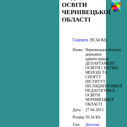
ОСВІТИ
ЧЕРНІВЕЦЬКОЇ
ОБЛАСТІ
Скачати
39.34 Kb.
Назва
Чернівецька обласна
державна
адміністрація
ДЕПАРТАМЕНТ
ОСВІТИ І НАУКИ,
МОЛОДІ ТА
СПОРТУ
ІНСТИТУТ
ПІСЛЯДИПЛОМНОЇ
ПЕДАГОГІЧНОЇ
ОСВІТИ
ЧЕРНІВЕЦЬКОЇ
ОБЛАСТІ
Дата
27.04.2013
Розмір
39.34 Kb.
Тип
Диплом