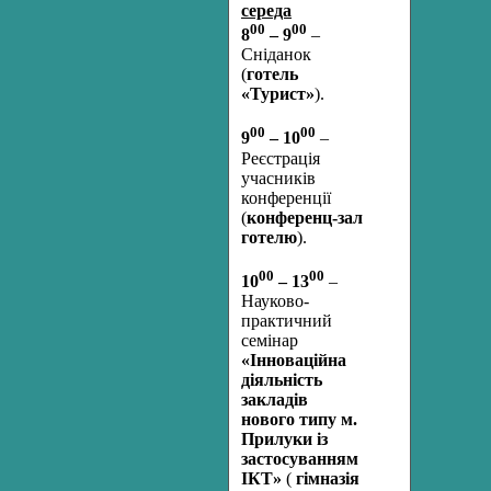
середа
00
00
8
– 9
–
Сніданок
(
готель
«Турист»
).
00
00
9
– 10
–
Реєстрація
учасників
конференції
(
конференц-зал
готелю
).
00
00
10
– 13
–
Науково-
практичний
семінар
«Інноваційна
діяльність
закладів
нового типу м.
Прилуки із
застосуванням
ІКТ»
(
гімназія