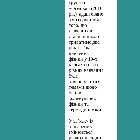
групою
«Основа» (2010
рік), адаптовано
з урахуванням
того, що
навчання в
старшій школі
триватиме два
роки. Так,
вивчення
фізики у 10-х
класах на всіх
рівнях навчання
буде
завершуватися
темами щодо
основ
молекулярної
фізики та
термодинаміки.
У зв’язку із
зазначеним
змінюється
розподіл годин,