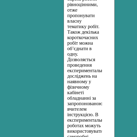
рівноцінними,
отже
пропонувати
власну
тематику робіт.
Також декілька
короткочасних
робіт можна
об’єднати в
одну.
Дозволяється
проведення
експериментальних
досліджень на
наявному у
фізичному
кабінеті
обладнанні за
запропонованою
вчителем
інструкцією. В
експериментальних
роботах можуть
використовуватися
саморобні