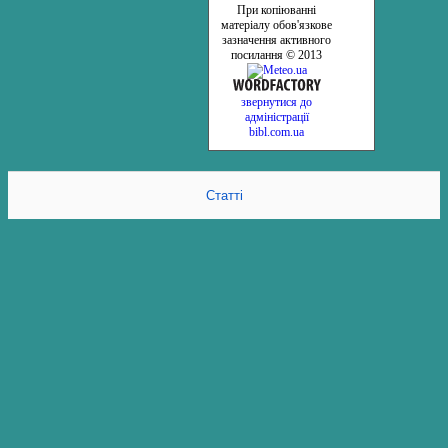
При копіюванні
матеріалу обов'язкове
зазначення активного
посилання © 2013
звернутися до
адміністрації
bibl.com.ua
Статті