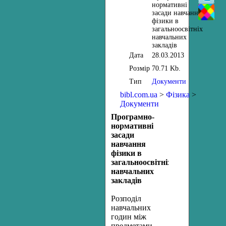
нормативні
засади навчання
фізики в
загальноосвітніх
навчальних
закладів
Дата
28.03.2013
Розмір
70.71 Kb.
Тип
Документи
bibl.com.ua
>
Фізика
>
Документи
Програмно-
нормативні
засади
навчання
фізики в
загальноосвітніх
навчальних
закладів
Розподіл
навчальних
годин між
предметами