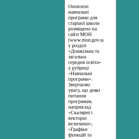
Оновлені
навчальні
програми для
старшої школи
розміщено на
сайті МОН
(www.mon.gov.ua)
у розділі
«Дошкільна та
загальна
середня освіта»
у рубриці
«Навчальні
програми».
Звертаємо
увагу, що деякі
питання
програмам,
наприклад
«Скалярні і
векторні
величини»,
«Графіки
функцій та