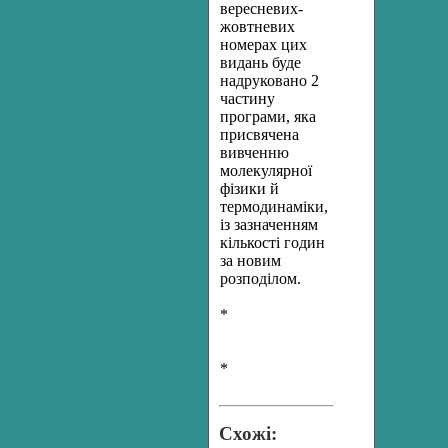
вересневих-
жовтневих
номерах цих
видань буде
надруковано 2
частину
програми, яка
присвячена
вивченню
молекулярної
фізики й
термодинаміки,
із зазначенням
кількості годин
за новим
розподілом.
*
*
Схожі: