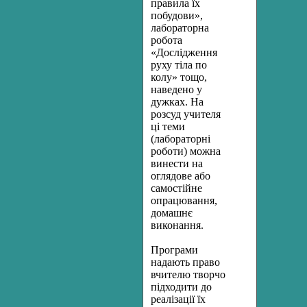
правила їх
побудови»,
лабораторна
робота
«Дослідження
руху тіла по
колу» тощо,
наведено у
дужках. На
розсуд учителя
ці теми
(лабораторні
роботи) можна
винести на
оглядове або
самостійне
опрацювання,
домашнє
виконання.
Програми
надають право
вчителю творчо
підходити до
реалізації їх