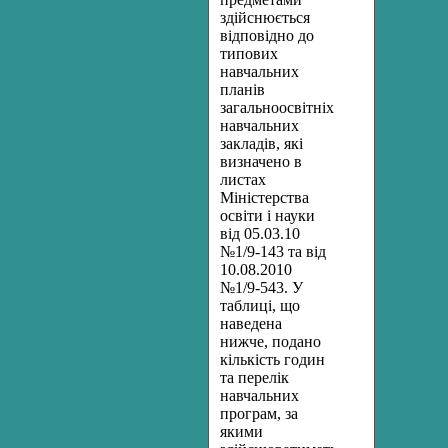
здійснюється
відповідно до
типових
навчальних
планів
загальноосвітніх
навчальних
закладів, які
визначено в
листах
Міністерства
освіти і науки
від 05.03.10
№1/9-143 та від
10.08.2010
№1/9-543. У
таблиці, що
наведена
нижче, подано
кількість годин
та перелік
навчальних
програм, за
якими