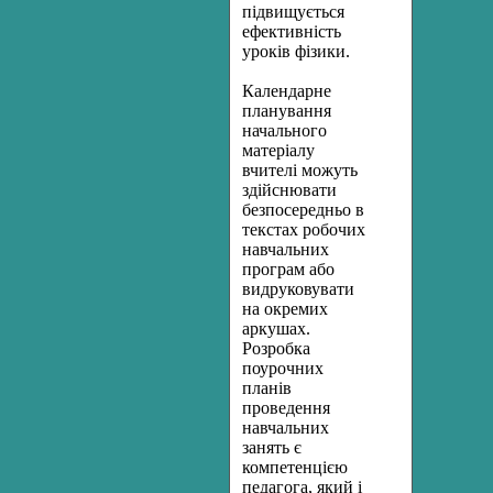
підвищується
ефективність
уроків фізики.
Календарне
планування
начального
матеріалу
вчителі можуть
здійснювати
безпосередньо в
текстах робочих
навчальних
програм або
видруковувати
на окремих
аркушах.
Розробка
поурочних
планів
проведення
навчальних
занять є
компетенцією
педагога, який і