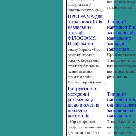
навчального плану
використання у
загальноосвітніх...
навчально-виховному...
ПРОГРАМА для
загальноосвітніх
Типовий
навчальних
навчальний п
закладів
загальноосвіт
ФІЛОСОФІЯ
навчальних
Профільний...
закладів з
навчанням...
Закону України «Про
загальну середню
Про затвердження
освіту», Державного
Типових навчальн
стандарту базової та
планів загальноосв
повної загальної
навчальних закладі
середньої освіти,
річної школи
Концепції профільного...
Інструктивно-
методичні
Типовий
рекомендації
навчальний п
щодо вивчення
однокомплек
шкільних
загальноосвіт
дисциплін...
навчальних...
«Збірник програм з
Типовий навчальн
профільного навчання
план однокомплек
для загальноосвітніх
загальноосвітніх