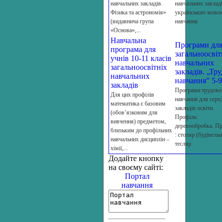
навчальних закладів.
навчальних закладі
Фізика та астрономія»
українською мово
(видавнича група
навчання
«Основа»,...
Навчальна
Програми дл
програма для
загальноосвіт
учнів 10-11 класів
навчальних
загальноосвітніх
закладів. „Тр
навчальних
навчання” 5-9
закладів
Програми трудово
Для цих профілів
навчання для сере
математика є базовим
закладів освіти.
(обов’язковим для
Профіль:
вивчення) предметом,
деревообробка. Пр
близьким до профільних
: столяр (будівельн
навчальних дисциплін –
тесляр
хімії,...
Додайте кнопку
на своєму сайті:
Портал
навчання