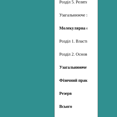
Розділ 5. Релятивістська механі
Узагальнююче заняття з механі
Молекулярна фізика й термод
Розділ 1. Властивості газів, ріди
Розділ 2. Основи термодинамік
Узагальнююче заняття з моле
Фізичний практикум
Резерв
Всього