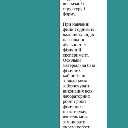
визначає їх
структуру і
форму.
При навчанні
фізики одним із
важливих видів
навчальної
діяльності є
фізичний
експеримент.
Оскільки
матеріальна база
фізичних
кабінетів не
завжди може
забезпечувати
виконання всіх
лабораторних
робіт і робіт
фізичного
практикуму,
вчитель може
замінювати
окремі роботи