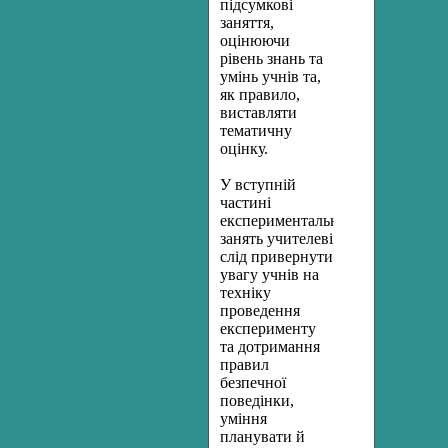
підсумкові
заняття,
оцінюючи
рівень знань та
умінь учнів та,
як правило,
виставляти
тематичну
оцінку.
У вступній
частині
експериментальних
занять учителеві
слід привернути
увагу учнів на
техніку
проведення
експерименту
та дотримання
правил
безпечної
поведінки,
уміння
планувати й