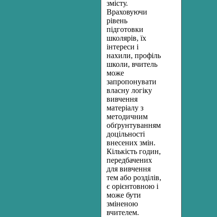
змісту.
Враховуючи
рівень
підготовки
школярів, їх
інтереси і
нахили, профіль
школи, вчитель
може
запропонувати
власну логіку
вивчення
матеріалу з
методичним
обґрунтуванням
доцільності
внесених змін.
Кількість годин,
передбачених
для вивчення
тем або розділів,
є орієнтовною і
може бути
зміненою
вчителем.