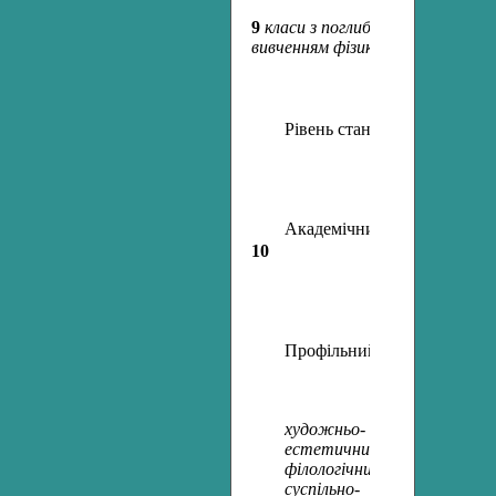
9
класи з поглибленим
4 го
вивченням фізики
Рівень стандарту
2 го
Академічний рівень
10
3 го
Профільний рівень
6 го
художньо-
естетичний,
філологічний,
суспільно-