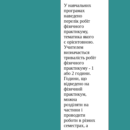
У навчальних
програмах
наведено
перелік робіт
фізичного
практикуму,
тематика якого
є орієнтовною.
Учителем
визначається
тривалість робіт
фізичного
практикуму - 1
або 2 години.
Години, що
відведено на
фізичний
практикум,
можна
розділяти на
частини і
проводити
роботи в різних
семестрах, а