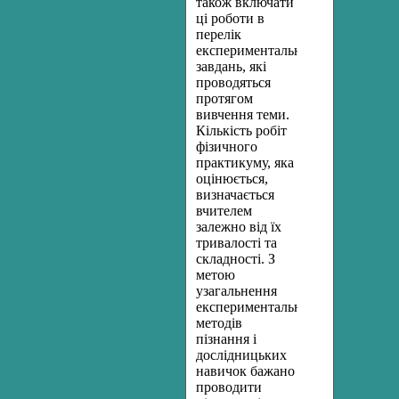
також включати
ці роботи в
перелік
експериментальних
завдань, які
проводяться
протягом
вивчення теми.
Кількість робіт
фізичного
практикуму, яка
оцінюється,
визначається
вчителем
залежно від їх
тривалості та
складності. З
метою
узагальнення
експериментальних
методів
пізнання і
дослідницьких
навичок бажано
проводити