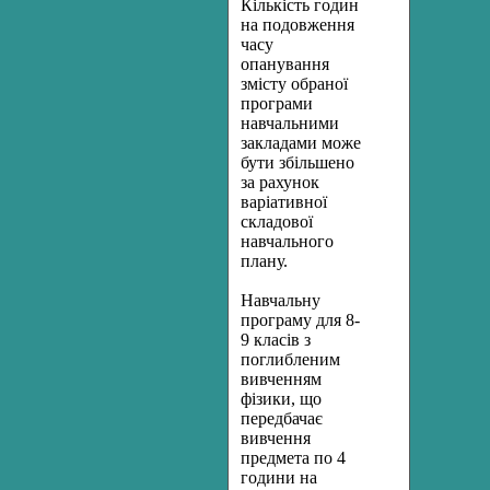
Кількість годин
на подовження
часу
опанування
змісту обраної
програми
навчальними
закладами може
бути збільшено
за рахунок
варіативної
складової
навчального
плану.
Навчальну
програму для 8-
9 класів з
поглибленим
вивченням
фізики, що
передбачає
вивчення
предмета по 4
години на