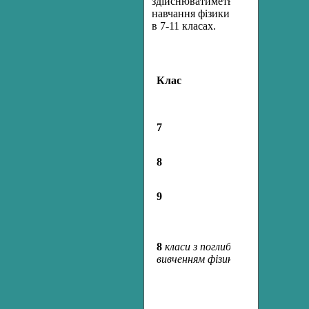
здійснюватиметься
навчання фізики
в 7-11 класах.
Кіль
Клас
годи
тиж
7
1 го
8
2 го
9
2 го
8
класи з поглибленим
4 го
вивченням фізики