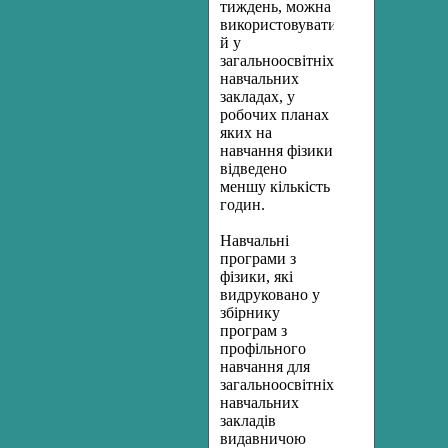
тиждень, можна
використовувати
й у
загальноосвітніх
навчальних
закладах, у
робочих планах
яких на
навчання фізики
відведено
меншу кількість
годин.
Навчальні
програми з
фізики, які
видруковано у
збірнику
програм з
профільного
навчання для
загальноосвітніх
навчальних
закладів
видавничою