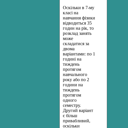
Оскільки в 7-му
класі на
навчання фізики
відводиться 35
годин на рік, то
розклад занять
може
складатися за
двома
варіантами: по 1
годині на
тиждень
протягом
навчального
року або по 2
години на
тиждень
протягом
одного
семестру.
Другий варіант
є більш
привабливий,
оскільки