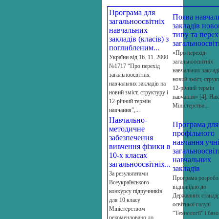
Програма для
Поява навчал
загальноосвітніх
закладiв ново
навчальних
типу та перех
закладів (класів) з
загальноосвітн
поглибленим...
«Про перехід
України від 16. 11. 2000
загальноосвітніх
№1717 “Про перехід
навчальних закладі
загальноосвітніх
новий зміст, струк
навчальних закладів на
12-річний термін
новий зміст, структуру і
навчання» [4], На
12-річний термін
Міністерства...
навчання”,...
Навчально-
Програма для
методичне
профільного
забезпечення
навчання учн
вивчення фізики в
загальноосвіт
10-х класах
навчальних
загальноосвітніх...
закладів
За результатами
Програма розробл
Всеукраїнського
відповідно до
конкурсу підручників
Державних стандар
для 10 класу
освітньої галузі
Міністерством
“Технології” і баз
рекомендовано до