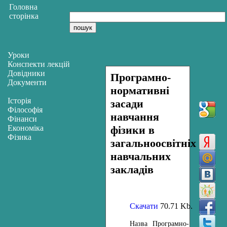
Головна
сторінка
Уроки
Конспекти лекцій
Довідники
Програмно-
Документи
нормативні
Історія
засади
Філософія
навчання
Фінанси
Економіка
фізики в
Фізика
загальноосвітніх
навчальних
закладів
Скачати
70.71 Kb.
Назва
Програмно-