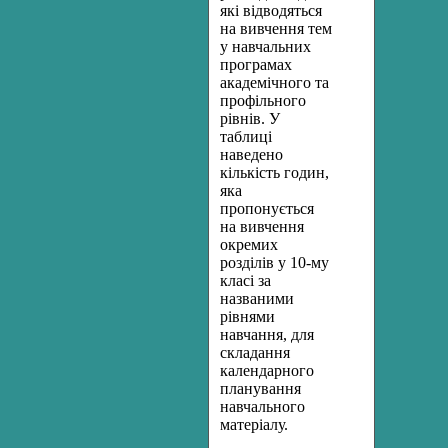
які відводяться
на вивчення тем
у навчальних
програмах
академічного та
профільного
рівнів. У
таблиці
наведено
кількість годин,
яка
пропонується
на вивчення
окремих
розділів у 10-му
класі за
названими
рівнями
навчання, для
складання
календарного
планування
навчального
матеріалу.