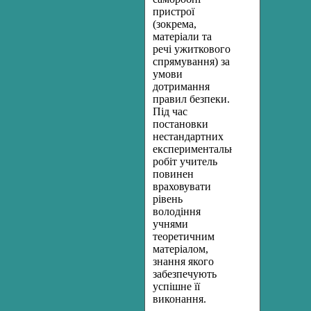
пристрої
(зокрема,
матеріали та
речі ужиткового
спрямування) за
умови
дотримання
правил безпеки.
Під час
постановки
нестандартних
експериментальних
робіт учитель
повинен
враховувати
рівень
володіння
учнями
теоретичним
матеріалом,
знання якого
забезпечують
успішне її
виконання.