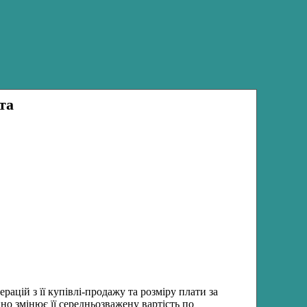
та
ацій з її купівлі-продажу та розміру плати за
но змінює її середньозважену вартість по