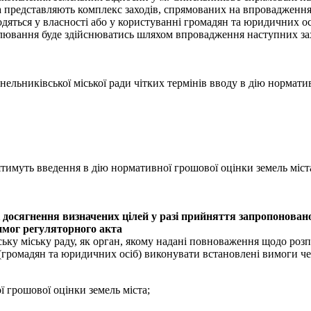
 представляють комплекс заходів, спрямованих на впровадження 
одяться у власності або у користуванні громадян та юридичних ос
улювання буде здійснюватись шляхом впровадження наступних зах
льниківської міської ради чітких термінів вводу в дію норматив
ятимуть введення в дію нормативної грошової оцінки земель міст
досягнення визначених цілей у разі прийняття запропоновано
мог регуляторного акта
ьку міську раду, як орган, якому надані повноваження щодо роз
 (громадян та юридичних осіб) виконувати встановлені вимоги чер
 грошової оцінки земель міста;