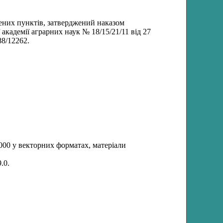
ених пунктів, затверджений наказом
кадемії аграрних наук № 18/15/21/11 від 27
88/12262.
000 у векторних форматах, матеріали
.0.