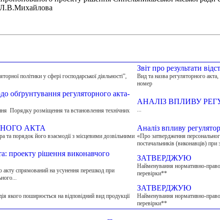
 Л.В.Михайлова
Звіт про результати від
торної політики у сфері господарської діяльності”,
Вид та назва регуляторного акта,
номер
до обґрунтування регуляторного акта-
АНАЛІЗ ВПЛИВУ РЕГ
...
ення Порядку розміщення та встановлення технічних
РНОГО АКТА
Аналіз впливу регулятор
а та порядок його взаємодії з місцевими дозвільними
«Про затвердження персональног
постачальників (виконавців) при з
та: проекту рішення виконавчого
ЗАТВЕРДЖУЮ
Найменування нормативно-правово
о акту спрямований на усунення перешкод при
перевірки**
ного...
ЗАТВЕРДЖУЮ
ія якого поширюється на відповідний вид продукції
Найменування нормативно-правово
перевірки**