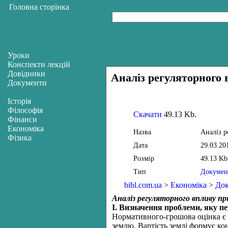
Головна сторінка
Уроки
Конспекти лекцій
Довідники
Аналіз регуляторного
Документи
Історія
Філософія
Скачати
49.13 Kb.
Фінанси
Економіка
Назва
Аналіз р
Фізика
Дата
29.03.20
Розмір
49.13 Kb
Тип
Докумен
bibl.com.ua
>
Економіка
>
До
Аналіз регуляторного впливу 
І. Визначення проблеми, яку п
Нормативного-грошова оцінка є о
землю. Вартість землі формує кон