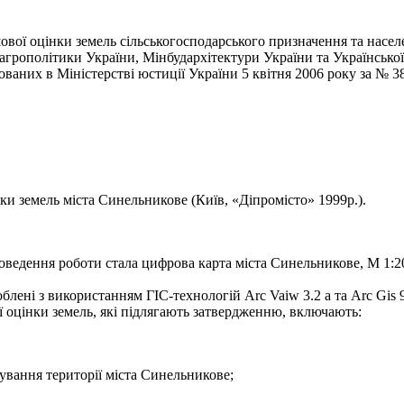
вої оцінки земель сільськогосподарського призначення та насел
рополітики України, Мінбудархітектури України та Української а
рованих в Міністерстві юстиції України 5 квітня 2006 року за № 3
ки земель міста Синельникове (Київ, «Діпромісто» 1999р.).
ведення роботи стала цифрова карта міста Синельникове, М 1:2
лені з використанням ГІС-технологій Arc Vaiw 3.2 a та Arc Gis 9
 оцінки земель, які підлягають затвердженню, включають:
ування території міста Синельникове;