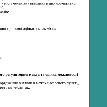
у місті механізму введення в дію нормативної
іб.
одів:
ної грошової оцінки земель міста;
а.
го регуляторного акта та оцінка можливості
порядження землями в межах населеного пункту,
ез такі умови, як: