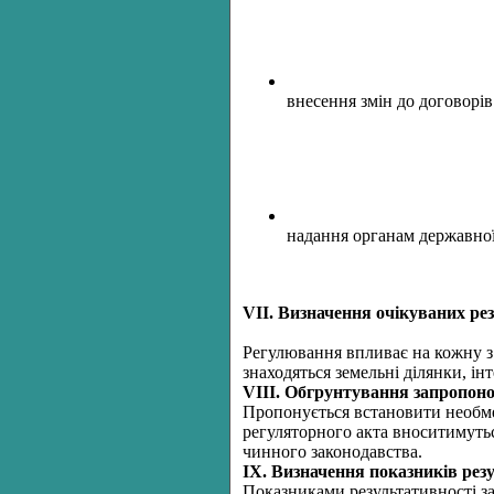
внесення змін до договорів
надання органам державної
VІІ. Визначення очікуваних ре
Регулювання впливає на кожну з 
знаходяться земельні ділянки, і
VІІІ. Обгрунтування запропоно
Пропонується встановити необмеж
регуляторного акта вноситимуться
чинного законодавства.
ІХ. Визначення показників рез
Показниками результативності з