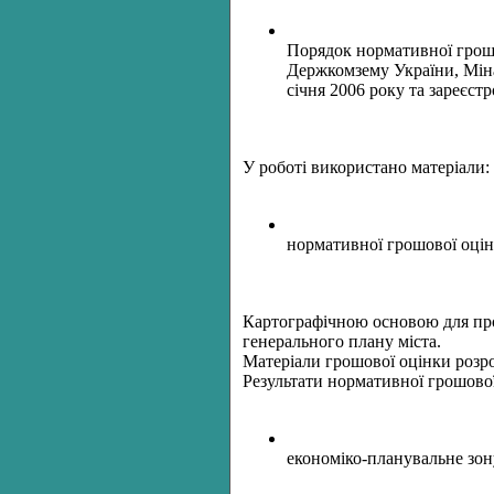
Порядок нормативної грошо
Держкомзему України, Мінаг
січня 2006 року та зареєст
У роботі використано матеріали:
нормативної грошової оцін
Картографічною основою для про
генерального плану міста.
Матеріали грошової оцінки розроб
Результати нормативної грошової
економіко-планувальне зон