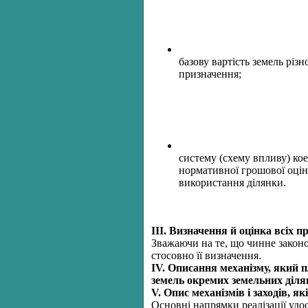
базову вартість земель різ
призначення;
систему (схему впливу) кое
нормативної грошової оцінк
використання ділянки.
ІІІ. Визначення й оцінка всіх 
Зважаючи на те, що чинне законо
стосовно її визначення.
ІV. Описання механізму, який 
земель окремих земельних діля
V
. Опис механізмів і заходів,
Основні напрямки реалізації удо