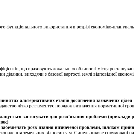
ного функціонального використання в розрізі економіко-плануваль
фіцієнтів, що враховують локальні особливості місця розташуван
и ділянки, виходячи з базової вартості землі відповідної еконо
прийнятих альтернативних етапів досягнення зазначених цілей
давство чітко регламентує порядок визначення нормативної грош
планується застосувати для розв’язання проблеми (приклади 
нок)
 які забезпечать розв’язання визначеної проблеми, шляхом при
сконалення земельних відносин у м. Синельникове спрямовані на 