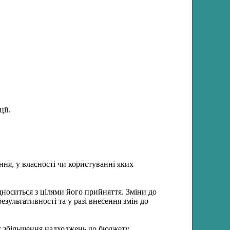
ії.
ння, у власності чи користуванні яких
носиться з цілями його прийняття. Зміни до
езультативності та у разі внесення змін до
є збільшення надходжень до бюджету.