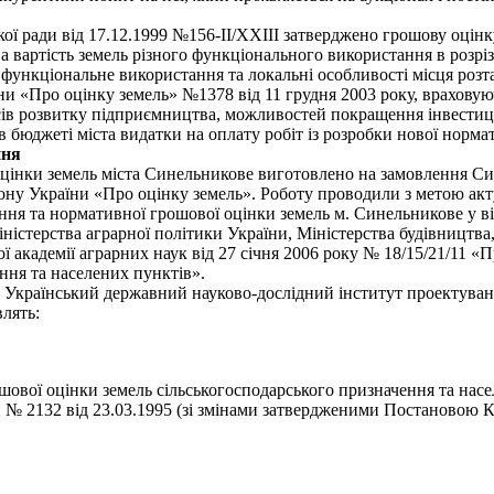
кої ради від 17.12.1999 №156-ІІ/ХХІІІ затверджено грошову оці
ва вартість земель різного функціонального використання в розрі
 функціональне використання та локальні особливості місця роз
ни «Про оцінку земель» №1378 від 11 грудня 2003 року, враховую
сів розвитку підприємництва, можливостей покращення інвестиці
 бюджеті міста видатки на оплату робіт із розробки нової норм
ння
цінки земель міста Синельникове виготовлено на замовлення Син
ону України «Про оцінку земель». Роботу проводили з метою акту
ня та нормативної грошової оцінки земель м. Синельникове у ві
Міністерства аграрної політики України, Міністерства будівництв
ої академії аграрних наук від 27 січня 2006 року № 18/15/21/11 
ння та населених пунктів».
– Український державний науково-дослідний інститут проектуван
лять:
ової оцінки земель сільськогосподарського призначення та нас
и № 2132 від 23.03.1995 (зі змінами затвердженими Постановою К