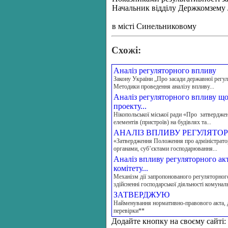
Начальник відділу Держкомзему
в місті Синельниковому
Схожі:
Аналіз регуляторного впливу
Закону України „Про засади державної регуля
Методики проведення аналізу впливу...
Аналіз регуляторного впливу що
проекту...
Нікопольської міської ради «Про затвердж
елементів (пристроїв) на будівлях та...
АНАЛІЗ ВПЛИВУ РЕГУЛЯТО
«Затвердження Положення про адміністратор
органами, суб’єктами господарювання...
Аналіз впливу регуляторного ак
комітету...
Механізм дії запропонованого регуляторног
здійсненні господарської діяльності комуналь
ЗАТВЕРДЖУЮ
Найменування нормативно-правового акта, д
перевірки**
Додайте кнопку на своєму сайті: