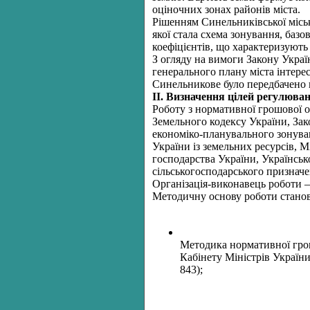
оціночних зонах районів міста.
Рішенням Синельниківської місь
якої стала схема зонування, базо
коефіцієнтів, що характеризують
З огляду на вимоги Закону Украї
генерального плану міста інтере
Синельникове було передбачено в
ІІ. Визначення цілей регулюва
Роботу з нормативної грошової о
Земельного кодексу України, Зак
економіко-планувального зонуван
України із земельних ресурсів, 
господарства України, Українськ
сільськогосподарського призначе
Організація-виконавець роботи 
Методичну основу роботи станов
Методика нормативної грош
Кабінету Міністрів Україн
843);