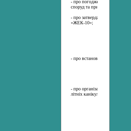
- про погодження тарифу на п
споруд та прибудинкових тер
- про затвердження тарифу н
«ЖЕК-10»;
- про встановлення та припин
- про організацію громадських
літніх канікул