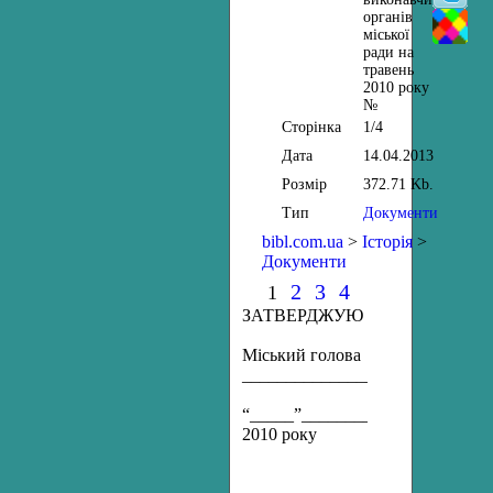
органів
міської
ради на
травень
2010 року
№
Сторінка
1/4
Дата
14.04.2013
Розмір
372.71 Kb.
Тип
Документи
bibl.com.ua
>
Історія
>
Документи
2
3
4
1
ЗАТВЕРДЖУЮ
Міський голова
________________С.В.Старун
“_____”______________
2010 року