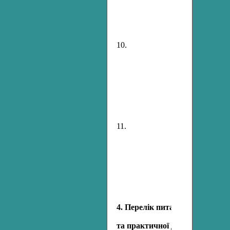
10.
11.
4. Перелік питань для вивчен
та практичної допомоги на мі