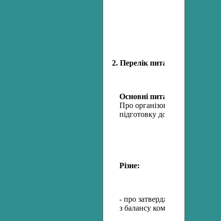
2. Перелік питань для розгляд
Основні питання:
Про організоване закінчення 
підготовку до 2010-2011 навч
Різне:
- про затвердження акту при
з балансу комунальних підпр