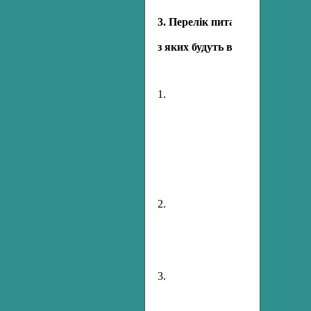
3. Перелік питань, що не потр
з яких будуть видані розпоря
1.
2.
3.