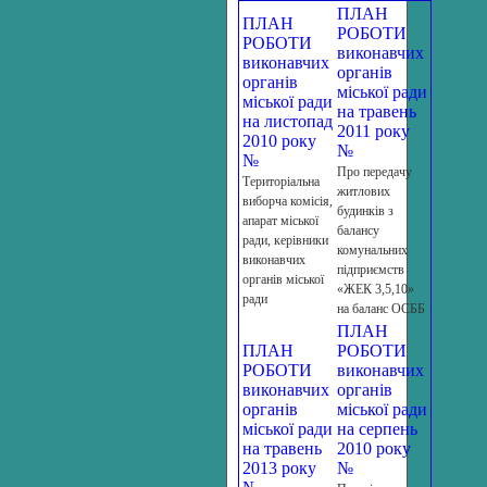
ПЛАН
ПЛАН
РОБОТИ
РОБОТИ
виконавчих
виконавчих
органів
органів
міської ради
міської ради
на травень
на листопад
2011 року
2010 року
№
№
Про передачу
Територіальна
житлових
виборча комісія,
будинків з
апарат міської
балансу
ради, керівники
комунальних
виконавчих
підприємств
органів міської
«ЖЕК 3,5,10»
ради
на баланс ОСББ
ПЛАН
ПЛАН
РОБОТИ
РОБОТИ
виконавчих
виконавчих
органів
органів
міської ради
міської ради
на серпень
на травень
2010 року
2013 року
№