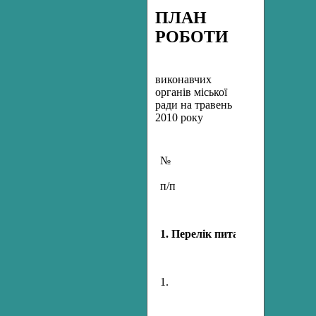
ПЛАН
РОБОТИ
виконавчих
органів міської
ради на травень
2010 року
№
п/п
1. Перелік питань для розгляду
1.