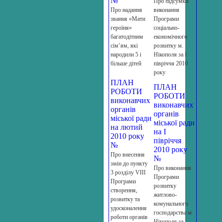
№
Про підсумки
Про надання
виконання
звання «Мати
Програми
героїня»
соціально-
багатодітним
економічного
сім’ям, які
розвитку м.
народили 5 і
Нікополя за І
більше дітей
півріччя 2010
року
ПЛАН
ПЛАН
РОБОТИ
РОБОТИ
виконавчих
виконавчих
органів
органів
міської ради
міської ради
на лютий
на І
2010 року
півріччя
№
2010 року
Про внесення
№
змін до пункту
Про виконання
3 розділу VІІІ
Програми
Програми
розвитку
створення,
житлово-
розвитку та
комунального
удосконалення
господарства м.
роботи органів
Нікополя за