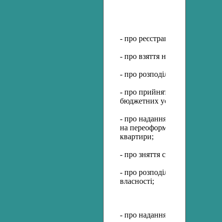
- про реєстрацію договорів –
- про взяття на квартирний об
- про розподіл вивільненої жи
- про прийняття на баланс к
бюджетних установ майна, не
- про надання дозволу КП «ЖЕ
на переоформлення договору 
квартири;
- про зняття статусу службово
- про розподіл вільних кімна
власності;
- про надання дозволів на ро