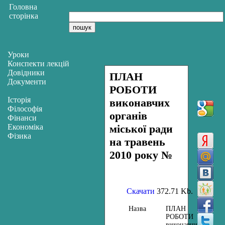
Головна
сторінка
Уроки
Конспекти лекцій
Довідники
ПЛАН
Документи
РОБОТИ
Історія
виконавчих
Філософія
органів
Фінанси
Економіка
міської ради
Фізика
на травень
2010 року №
Скачати
372.71 Kb.
Назва
ПЛАН
РОБОТИ
виконавчих