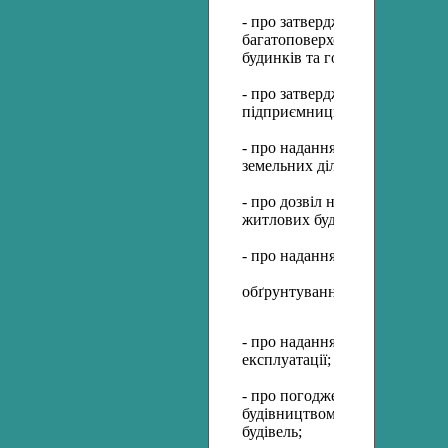
- про затвердження загальної
багатоповерхових житлових б
будинків та господарських сп
- про затвердження площі не
підприємницької діяльності;
- про надання містобудівних 
земельних ділянок;
- про дозвіл на переплануван
житлових будинках;
- про надання згоди на розро
обґрунтування;
- про надання згоди на погодж
експлуатації;
- про погодження прийняття 
будівництвом приватних житл
будівель;