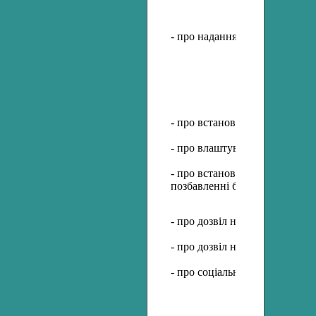
- про надання громадянам до
- про встановлення та припин
- про влаштування до державн
- про встановлення статусу ді
позбавленні батьківського пі
- про дозвіл на продаж, обмін
- про дозвіл на зміну прізвищ
- про соціальний захист дітей;