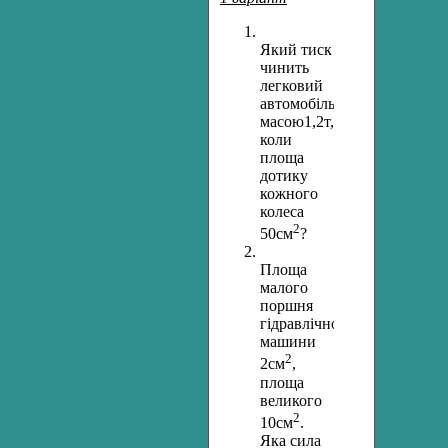
Який тиск
чинить
легковий
автомобіль
масою1,2т,
коли
площа
дотику
кожного
колеса
2
50см
?
Площа
малого
поршня
гідравлічної
машини
2
2см
,
площа
великого
2
10см
.
Яка сила