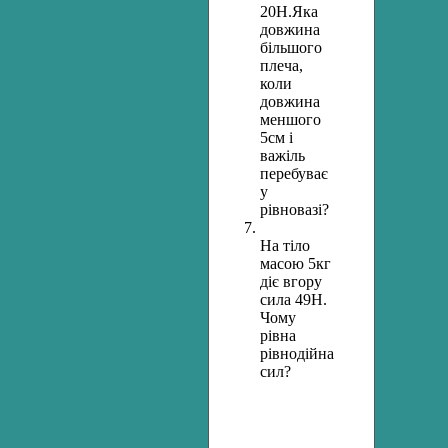
20Н.Яка
довжина
більшого
плеча,
коли
довжина
меншого
5см і
важіль
перебуває
у
рівновазі?
На тіло
масою 5кг
діє вгору
сила 49Н.
Чому
рівна
рівнодійна
сил?