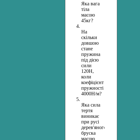
Яка вага
тіла
масою
45кг?
На
скільки
довшою
стане
пружина
під дією
сили
120Н,
коли
коефіцієнт
пружності
4000Н/м?
Яка сила
тертя
виникає
при русі
дерев'яного
бруска
масою