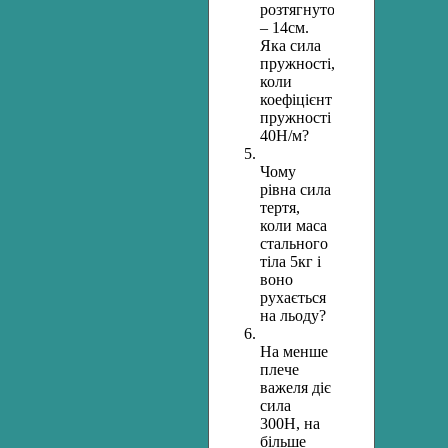
розтягнутої
– 14см.
Яка сила
пружності,
коли
коефіцієнт
пружності
40Н/м?
Чому
рівна сила
тертя,
коли маса
стального
тіла 5кг і
воно
рухається
на льоду?
На менше
плече
важеля діє
сила
300Н, на
більше