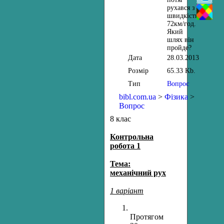
рухався з
швидкістю
72км/год.
Який
шлях він
пройде?
Дата
28.03.2013
Розмір
65.33 Kb.
Тип
Вопрос
bibl.com.ua
>
Фізика
>
Вопрос
8 клас
Контрольна
робота 1
Тема:
механічний рух
1 варіант
Протягом