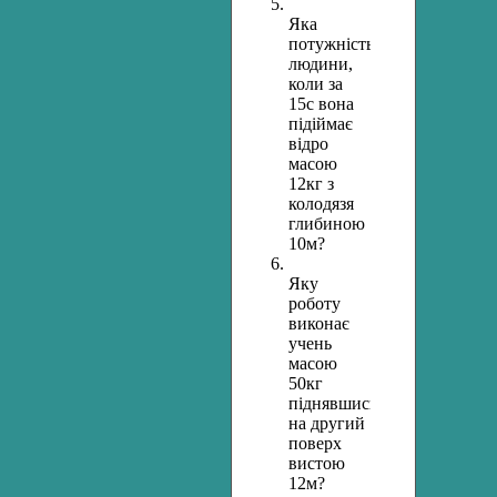
Яка
потужність
людини,
коли за
15с вона
підіймає
відро
масою
12кг з
колодязя
глибиною
10м?
Яку
роботу
виконає
учень
масою
50кг
піднявшись
на другий
поверх
вистою
12м?