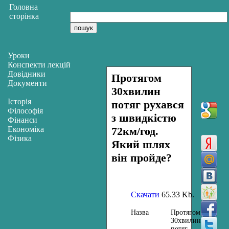
Головна
сторінка
Уроки
Конспекти лекцій
Довідники
Протягом
Документи
30хвилин
Історія
потяг рухався
Філософія
з швидкістю
Фінанси
Економіка
72км/год.
Фізика
Який шлях
він пройде?
Скачати
65.33 Kb.
Назва
Протягом
30хвилин
потяг