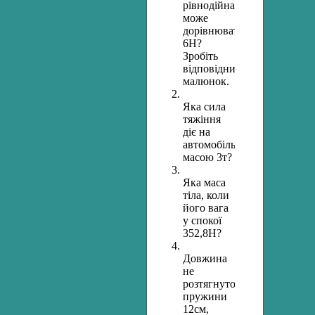
рівнодійна
може
дорівнювати
6Н?
Зробіть
відповідний
малюнок.
Яка сила
тяжіння
діє на
автомобіль
масою 3т?
Яка маса
тіла, коли
його вага
у спокої
352,8Н?
Довжина
не
розтягнутої
пружини
12см,