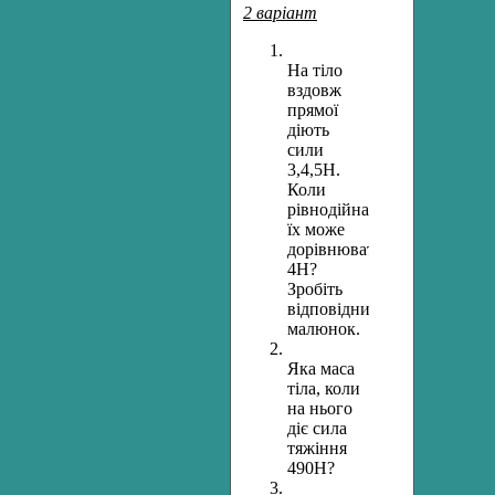
2 варіант
На тіло
вздовж
прямої
діють
сили
3,4,5Н.
Коли
рівнодійна
їх може
дорівнювати
4Н?
Зробіть
відповідний
малюнок.
Яка маса
тіла, коли
на нього
діє сила
тяжіння
490Н?