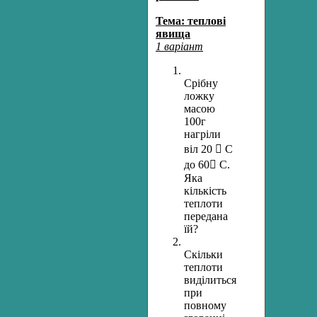
Тема: теплові
явища
1 варіант
Срібну
ложку
масою
100г
нагріли
віл 20  С
до 60 С.
Яка
кількість
теплоти
передана
їй?
Скільки
теплоти
виділиться
при
повному