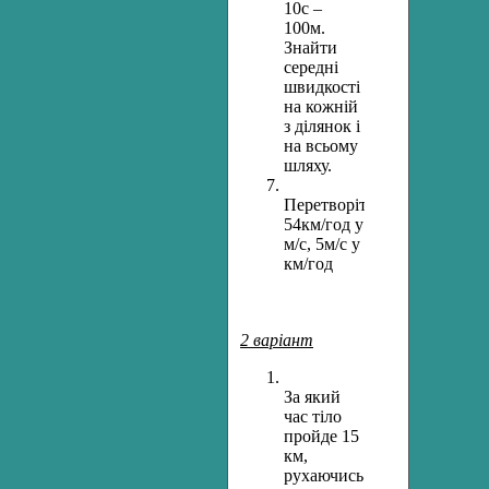
10с –
100м.
Знайти
середні
швидкості
на кожній
з ділянок і
на всьому
шляху.
Перетворіть
54км/год у
м/с, 5м/с у
км/год
2 варіант
За який
час тіло
пройде 15
км,
рухаючись