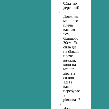
0,5кг по
деревині?
Довжина
меншого
плеча
важеля
5см,
більшого
30см. Яка
сила діє
на більше
плече
важеля,
коли на
менше
діють з
силою
12Н і
важіль
перебуває
у
рівновазі?
На тіло