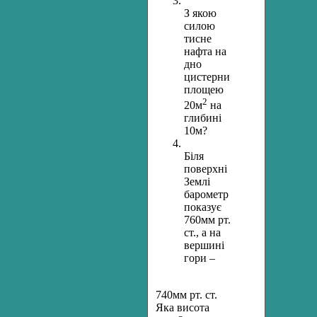
З якою
силою
тисне
нафта на
дно
цистерни
площею
2
20м
на
глибині
10м?
Біля
поверхні
Землі
барометр
показує
760мм рт.
ст., а на
вершині
гори –
740мм рт. ст.
Яка висота