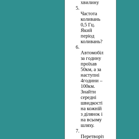
хвилину
Частота
коливань
0,5 Гц.
Який
період
коливань?
Автомобіль
за годину
проїхав
50км, а за
наступні
4години –
100км.
Знайти
середні
швидкості
на кожній
з ділянок і
на всьому
шляху.
Перетворіть