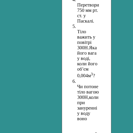
Перетворити
750 мм рт.
ст. у
Паскалі.
Тіло
важить у
повітрі
300Н.Яка
його вага
у воді,
коли його
об’єм
3
0,004м
?
Чи потоне
тіло вагою
300Н,коли
при
зануренні
у воду
воно