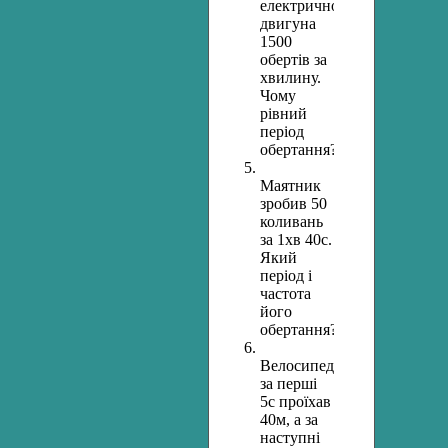
електричного
двигуна
1500
обертів за
хвилину.
Чому
рівний
період
обертання?
Маятник
зробив 50
коливань
за 1хв 40с.
Який
період і
частота
його
обертання?
Велосипедист
за перші
5с проїхав
40м, а за
наступні