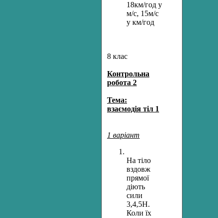
18км/год у
м/с, 15м/с
у км/год
8 клас
Контрольна
робота 2
Тема:
взаємодія тіл 1
1 варіант
На тіло
вздовж
прямої
діють
сили
3,4,5Н.
Коли їх