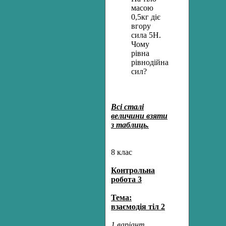
масою
0,5кг діє
вгору
сила 5Н.
Чому
рівна
рівнодійна
сил?
Всі сталі
величини взяти
з таблиць.
8 клас
Контрольна
робота 3
Тема:
взаємодія тіл 2
1 варіант