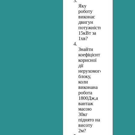
Яку
роботу
виконає
двигун
потужністю
15кВт за
1хв?
Знайти
коефіцієнт
корисної
дії
нерухомого
блоку,
коли
виконана
робота
1800Дж,а
вантаж
масою
30кг
піднято на
висоту
2м?