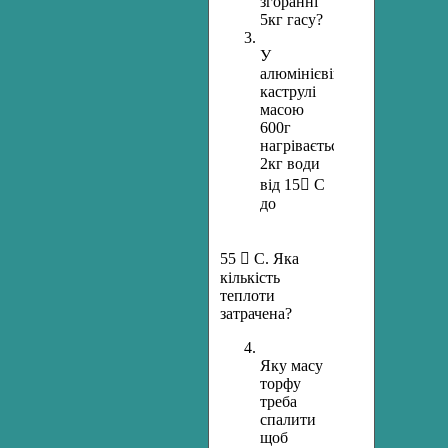
згоранні
5кг гасу?
У
алюмінієвій
каструлі
масою
600г
нагрівається
2кг води
від 15 С
до
55  С. Яка
кількість
теплоти
затрачена?
Яку масу
торфу
треба
спалити
щоб