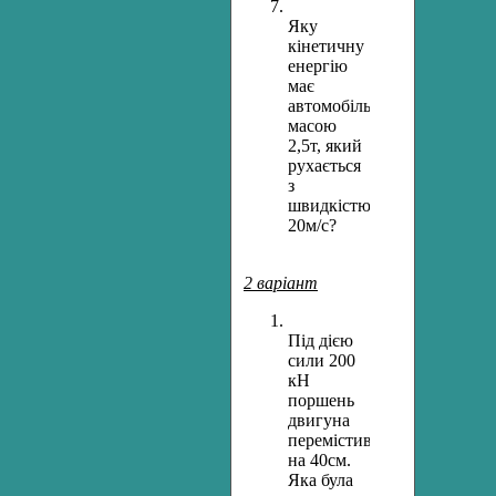
Яку
кінетичну
енергію
має
автомобіль
масою
2,5т, який
рухається
з
швидкістю
20м/с?
2 варіант
Під дією
сили 200
кН
поршень
двигуна
перемістився
на 40см.
Яка була