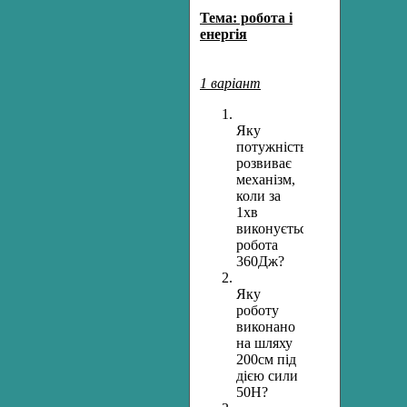
Тема: робота і
енергія
1 варіант
Яку
потужність
розвиває
механізм,
коли за
1хв
виконується
робота
360Дж?
Яку
роботу
виконано
на шляху
200см під
дією сили
50Н?