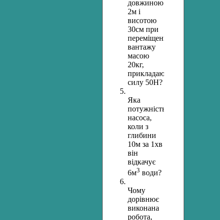
довжиною
2м і
висотою
30см при
переміщенні
вантажу
масою
20кг,
прикладаючи
силу 50Н?
Яка
потужність
насоса,
коли з
глибини
10м за 1хв
він
відкачує
3
6м
води?
Чому
дорівнює
виконана
робота,