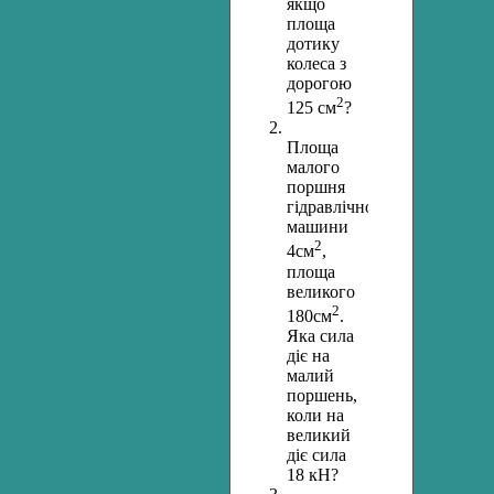
якщо
площа
дотику
колеса з
дорогою
2
125 см
?
Площа
малого
поршня
гідравлічної
машини
2
4см
,
площа
великого
2
180см
.
Яка сила
діє на
малий
поршень,
коли на
великий
діє сила
18 кН?