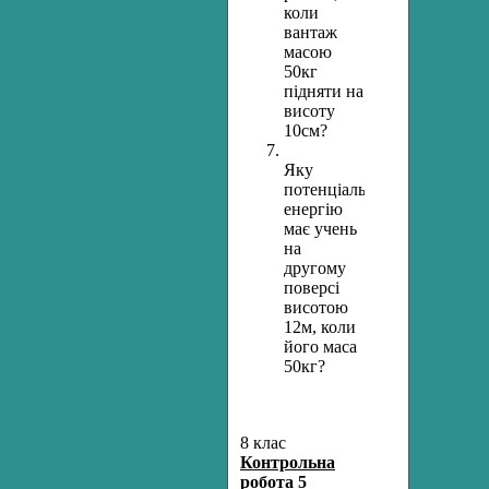
коли
вантаж
масою
50кг
підняти на
висоту
10см?
Яку
потенціальну
енергію
має учень
на
другому
поверсі
висотою
12м, коли
його маса
50кг?
8 клас
Контрольна
робота 5