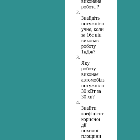
виконана
робота ?
Знайдіть
потужність
учня, коли
за 16с він
виконав
роботу
1кДж?
Яку
роботу
виконає
автомобіль
потужністю
30 кВт за
30 хв?
Знайти
коефіцієнт
корисної
дії
похилої
площини