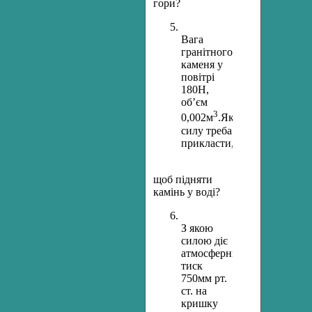
гори?
Вага
гранітного
каменя у
повітрі
180Н,
об’єм
3
0,002м
.Яку
силу треба
прикласти,
щоб підняти
камінь у воді?
З якою
силою діє
атмосферний
тиск
750мм рт.
ст. на
кришку