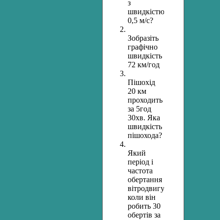
з
швидкістю
0,5 м/с?
Зобразіть
графічно
швидкість
72 км/год
Пішохід
20 км
проходить
за 5год
30хв. Яка
швидкість
пішохода?
Який
період і
частота
обертання
вітродвигуна,
коли він
робить 30
обертів за