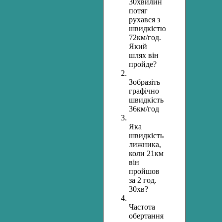
30хвилин
потяг
рухався з
швидкістю
72км/год.
Який
шлях він
пройде?
Зобразіть
графічно
швидкість
36км/год
Яка
швидкість
лижника,
коли 21км
він
пройшов
за 2 год.
30хв?
Частота
обертання