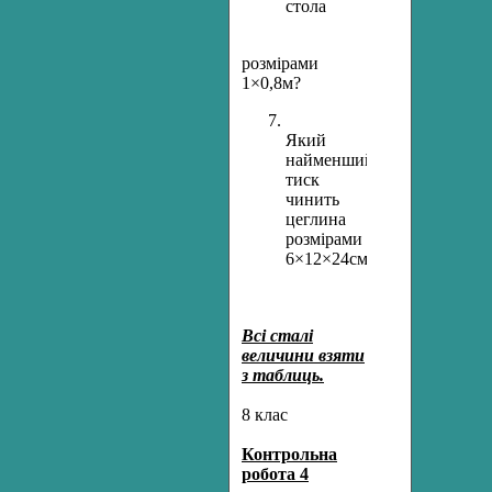
стола
розмірами
1×0,8м?
Який
найменший
тиск
чинить
цеглина
розмірами
6×12×24см?
Всі сталі
величини взяти
з таблиць.
8 клас
Контрольна
робота 4