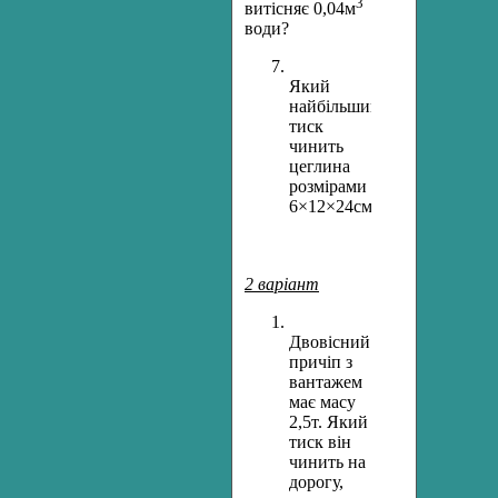
3
витісняє 0,04м
води?
Який
найбільший
тиск
чинить
цеглина
розмірами
6×12×24см?
2 варіант
Двовісний
причіп з
вантажем
має масу
2,5т. Який
тиск він
чинить на
дорогу,