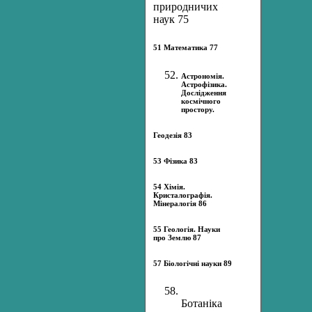
природничих
наук 75
51 Математика 77
Астрономія.
Астрофізика.
Дослідження
космічного
простору.
Геодезія 83
53 Фізика 83
54 Хімія.
Кристалографія.
Мінералогія 86
55 Геологія. Науки
про Землю 87
57 Біологічні науки 89
Ботаніка