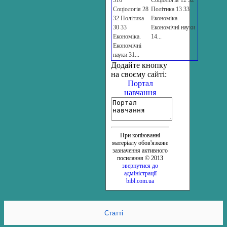
Соціологія 28
Політика 13 33
32 Політика
Економіка.
30 33
Економічні науки
Економіка.
14...
Економічні
науки 31...
Додайте кнопку
на своєму сайті:
Портал
навчання
При копіюванні
матеріалу обов'язкове
зазначення активного
посилання © 2013
звернутися до
адміністрації
bibl.com.ua
Статті