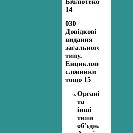
Бібліотекознавство.
14
030
Довідкові
видання
загального
типу.
Енциклопедії,
словники
тощо 15
Організації
та
інші
типи
об'єднань.