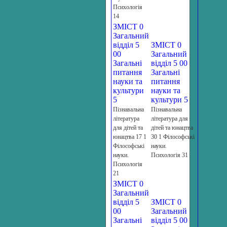
Психологія
14
ЗМІСТ 0
Загальний
відділ 5
ЗМІСТ 0
00
Загальний
Загальні
відділ 5 00
питання
Загальні
науки та
питання
культури
науки та
5
культури 5
Пізнавальна
Пізнавальна
література
література для
для дітей та
дітей та юнацтва
юнацтва 17 1
30 1 Філософські
Філософські
науки.
науки.
Психологія 31
Психологія
21
ЗМІСТ 0
Загальний
відділ 5
ЗМІСТ 0
00
Загальний
Загальні
відділ 5 00