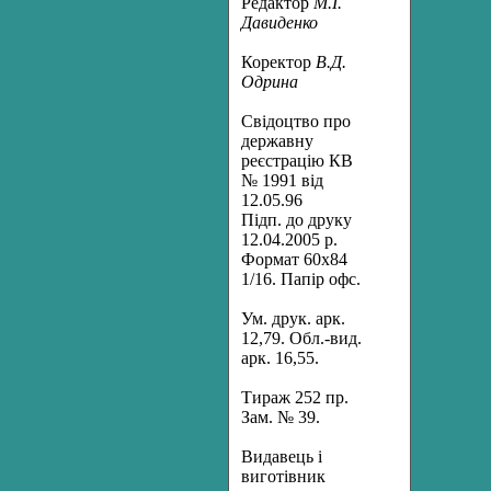
Редактор
М.І.
Давиденко
Коректор
В.Д.
Одрина
Свідоцтво про
державну
реєстрацію КВ
№ 1991 від
12.05.96
Підп. до друку
12.04.2005 р.
Формат 60х84
1/16. Папір oфc.
Ум. друк. арк.
12,79. Обл.-вид.
арк. 16,55.
Тираж 252 пр.
Зам. № 39.
Видавець і
виготівник