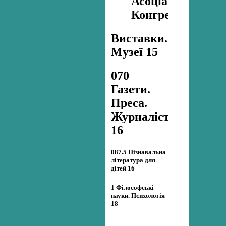
Асоціації.
Конгреси.
Виставки.
Музеї 15
070
Газети.
Преса.
Журналістика
16
087.5 Пізнавальна
література для
дітей 16
1 Філософські
науки. Психологія
18