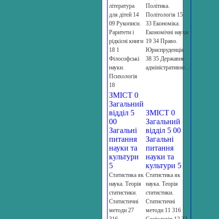
література
Політика.
для дітей 14
Політологія 15
09 Рукописи.
33 Економіка.
Раритети і
Економічні науки
рідкісні книги
19 34 Право.
18 1
Юриспруденція
Філософські
38 35 Державне
науки.
адміністративне...
Психологія
18
ЗМІСТ 0
Загальний
відділ 5
ЗМІСТ 0
00
Загальний
Загальні
відділ 5 00
питання
Загальні
науки та
питання
культури
науки та
5
культури 5
Статистика як
Статистика як
наука. Теорія
наука. Теорія
статистики.
статистики.
Статистичні
Статистичні
методи 27
методи 11 316
316
Соціологія 12 32