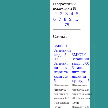
Географічний
покажчик 218
2
3
4
5
1
6
7
8
9
...
75
Схожі:
ЗМІСТ 0
Загальний
відділ 5
ЗМІСТ 0
00
Загальний
Загальні
відділ 5 00
питання
Загальні
науки та
питання
культури
науки та
5
культури 5
Пізнавальна
Пізнавальна
література
література для
для дітей та
дітей та юнацтва
юнацтва 14 1
28 1 Філософські
Філософські
науки.
науки.
Психологія 30