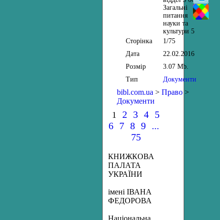
Загальні
питання
науки та
культури 5
Сторінка
1/75
Дата
22.02.2016
Розмір
3.07 Mb.
Тип
Документи
bibl.com.ua
>
Право
>
Документи
2
3
4
5
1
6
7
8
9
...
75
КНИЖКОВА
ПАЛАТА
УКРАЇНИ
імені ІВАНА
ФЕДОРОВА
Національна