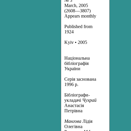
№ 3
March, 2005
(2608—3807)
Appears monthly
Published from
1924
Kyiv • 2005
Національна
бібліографія
України
Серія заснована
1996 р.
Бібліографи-
укладачі
Чухрай
Анастасія
Петрівна
Мангова
Лідія
Олегівна