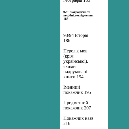
географія 185
929 Біографічні та
подібні дослідження
185
93/94 Історія
186
Перелік мов
(крім
української),
якими
надруковані
книги 194
Іменний
покажчик 195
Предметний
покажчик 207
Покажчик назв
216