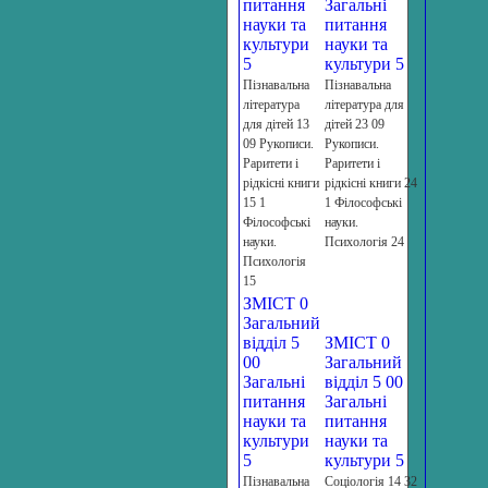
питання
Загальні
науки та
питання
культури
науки та
5
культури 5
Пізнавальна
Пізнавальна
література
література для
для дітей 13
дітей 23 09
09 Рукописи.
Рукописи.
Раритети і
Раритети і
рідкісні книги
рідкісні книги 24
15 1
1 Філософські
Філософські
науки.
науки.
Психологія 24
Психологія
15
ЗМІСТ 0
Загальний
відділ 5
ЗМІСТ 0
00
Загальний
Загальні
відділ 5 00
питання
Загальні
науки та
питання
культури
науки та
5
культури 5
Пізнавальна
Соціологія 14 32