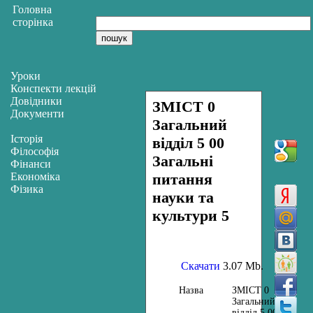
Головна
сторінка
Уроки
Конспекти лекцій
Довідники
ЗМІСТ 0
Документи
Загальний
Історія
відділ 5 00
Філософія
Загальні
Фінанси
Економіка
питання
Фізика
науки та
культури 5
Скачати
3.07 Mb.
Назва
ЗМІСТ 0
Загальний
відділ 5 00